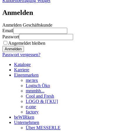
Kundenbefragung Widget
Anmelden
Anmelden Geschäftskunde
Email
Passwort
Angemeldet bleiben
Anmelden
Passwort vergessen?
Kataloge
Karriere
Eigenmarken
me:tex
Logisch Öko
mmmhh...
Cool and Fresh
LOGO & [I´KU]
e-one
factory
beWIRken
Unternehmen
Über MESSERLE