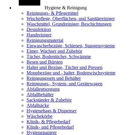
Hygiene & Reinigung
Reinigungs- & Pflegemittel
Wischpflege, Oberflächen- und Sanitärreiniger
Waschmittel, Grundreiniger, Beschichtungen
Desinfektion
Handreiniger
Reinigungsmaterial
Einwascherbezüge, Schienen, Stangensysteme
Eimer, Wachser und Zubehör
Tücher, Bodentücher, Schwämme
Besen und Bürsten
Halter und Bezüge, Tücher und Pressen
Moppbezüge und - halter, Bodenwischsysteme
Reinigungssets und Behälter
Reinigungs-, System- und Gerätewagen
Abfallentsorgung
Abfallbehälter
Sackständer & Zubehör
Abfallsäcke
Hygienebags & Dispenser
Wäschekörbe
Klinik- & Pflegebedarf
Klinik- und Pflegebedarf
Hygienepapiere