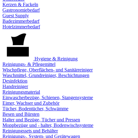
Kerzen & Fackeln
Gastronomiebedarf
Guest Supply
Badezimmerbedarf
Hotelzimmerbedarf
Hygiene & Reinigung
Reinigungs- & Pflegemittel
Wischpflege, Oberflächen- und Sanitärreiniger
Waschmittel, Grundreiniger, Beschichtungen
Desinfektion
Handreiniger
Reinigungsmaterial
Einwascherbezüge, Schienen, Stangensysteme
Eimer, Wachser und Zubehör
Tücher, Bodentücher, Schwämme
Besen und Bürsten
Halter und Bezüge, Tücher und Pressen
Moppbezüge und - halter, Bodenwischsysteme
Reinigungssets und Behälter
Reinigungs-, System- und Gerätewagen