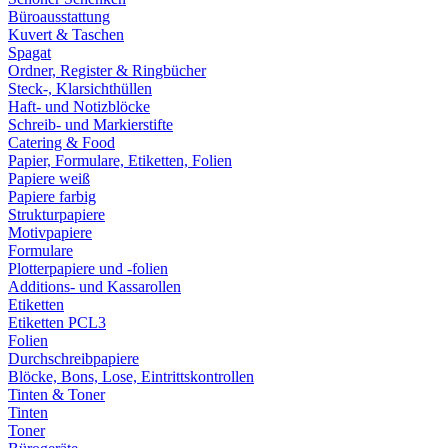
Büroausstattung
Kuvert & Taschen
Spagat
Ordner, Register & Ringbücher
Steck-, Klarsichthüllen
Haft- und Notizblöcke
Schreib- und Markierstifte
Catering & Food
Papier, Formulare, Etiketten, Folien
Papiere weiß
Papiere farbig
Strukturpapiere
Motivpapiere
Formulare
Plotterpapiere und -folien
Additions- und Kassarollen
Etiketten
Etiketten PCL3
Folien
Durchschreibpapiere
Blöcke, Bons, Lose, Eintrittskontrollen
Tinten & Toner
Tinten
Toner