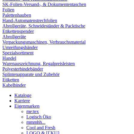
SK-Folien-Versand-, & Dokumententaschen
Folien
Palettenhauben
Hand-Automatenstrechfolien
Abrollgeräte, Schneideständer & Packtische
Etikettenspender
Abrollgeräte
Verpackungsmaschinen, Verbrauchsmaterial
Umreifungsbänder
Spezialsortiment
Handel
Warenauszeichnung, Regalpreisleisten
Polyesterbindebänder
Splintenapparate und Zubehör
Etiketten
Kabelbinder
Kataloge
Karriere
Eigenmarken
me:tex
Logisch Öko
mmmhh...
Cool and Fresh
LOGO & [I´KU]