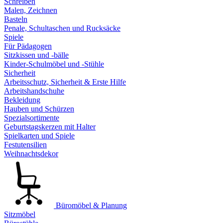
Schreiben
Malen, Zeichnen
Basteln
Penale, Schultaschen und Rucksäcke
Spiele
Für Pädagogen
Sitzkissen und -bälle
Kinder-Schulmöbel und -Stühle
Sicherheit
Arbeitsschutz, Sicherheit & Erste Hilfe
Arbeitshandschuhe
Bekleidung
Hauben und Schürzen
Spezialsortimente
Geburtstagskerzen mit Halter
Spielkarten und Spiele
Festutensilien
Weihnachtsdekor
Büromöbel & Planung
Sitzmöbel