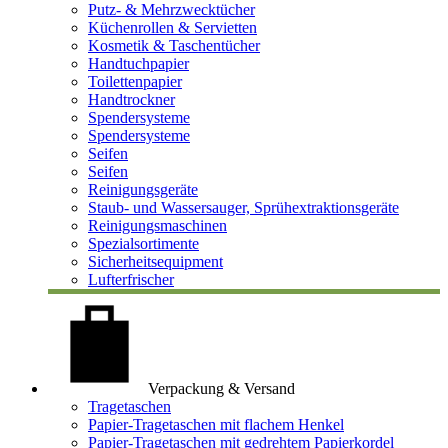
Putz- & Mehrzwecktücher
Küchenrollen & Servietten
Kosmetik & Taschentücher
Handtuchpapier
Toilettenpapier
Handtrockner
Spendersysteme
Spendersysteme
Seifen
Seifen
Reinigungsgeräte
Staub- und Wassersauger, Sprühextraktionsgeräte
Reinigungsmaschinen
Spezialsortimente
Sicherheitsequipment
Lufterfrischer
Verpackung & Versand
Tragetaschen
Papier-Tragetaschen mit flachem Henkel
Papier-Tragetaschen mit gedrehtem Papierkordel