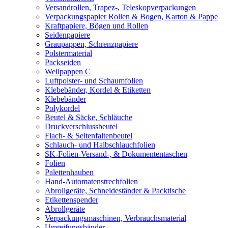
Versandrollen, Trapez-, Teleskopverpackungen
Verpackungspapier Rollen & Bogen, Karton & Pappe
Kraftpapiere, Bögen und Rollen
Seidenpapiere
Graupappen, Schrenzpapiere
Polstermaterial
Packseiden
Wellpappen C
Luftpolster- und Schaumfolien
Klebebänder, Kordel & Etiketten
Klebebänder
Polykordel
Beutel & Säcke, Schläuche
Druckverschlussbeutel
Flach- & Seitenfaltenbeutel
Schlauch- und Halbschlauchfolien
SK-Folien-Versand-, & Dokumententaschen
Folien
Palettenhauben
Hand-Automatenstrechfolien
Abrollgeräte, Schneideständer & Packtische
Etikettenspender
Abrollgeräte
Verpackungsmaschinen, Verbrauchsmaterial
Umreifungsbänder