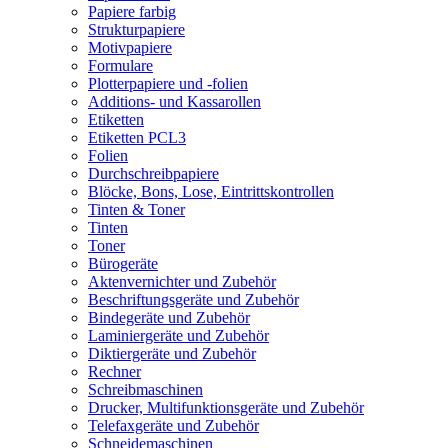
Papiere farbig
Strukturpapiere
Motivpapiere
Formulare
Plotterpapiere und -folien
Additions- und Kassarollen
Etiketten
Etiketten PCL3
Folien
Durchschreibpapiere
Blöcke, Bons, Lose, Eintrittskontrollen
Tinten & Toner
Tinten
Toner
Bürogeräte
Aktenvernichter und Zubehör
Beschriftungsgeräte und Zubehör
Bindegeräte und Zubehör
Laminiergeräte und Zubehör
Diktiergeräte und Zubehör
Rechner
Schreibmaschinen
Drucker, Multifunktionsgeräte und Zubehör
Telefaxgeräte und Zubehör
Schneidemaschinen