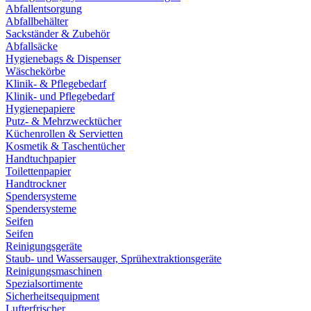
Abfallentsorgung
Abfallbehälter
Sackständer & Zubehör
Abfallsäcke
Hygienebags & Dispenser
Wäschekörbe
Klinik- & Pflegebedarf
Klinik- und Pflegebedarf
Hygienepapiere
Putz- & Mehrzwecktücher
Küchenrollen & Servietten
Kosmetik & Taschentücher
Handtuchpapier
Toilettenpapier
Handtrockner
Spendersysteme
Spendersysteme
Seifen
Seifen
Reinigungsgeräte
Staub- und Wassersauger, Sprühextraktionsgeräte
Reinigungsmaschinen
Spezialsortimente
Sicherheitsequipment
Lufterfrischer