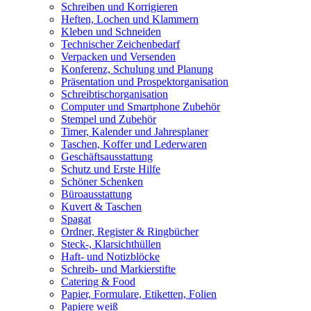
Schreiben und Korrigieren
Heften, Lochen und Klammern
Kleben und Schneiden
Technischer Zeichenbedarf
Verpacken und Versenden
Konferenz, Schulung und Planung
Präsentation und Prospektorganisation
Schreibtischorganisation
Computer und Smartphone Zubehör
Stempel und Zubehör
Timer, Kalender und Jahresplaner
Taschen, Koffer und Lederwaren
Geschäftsausstattung
Schutz und Erste Hilfe
Schöner Schenken
Büroausstattung
Kuvert & Taschen
Spagat
Ordner, Register & Ringbücher
Steck-, Klarsichthüllen
Haft- und Notizblöcke
Schreib- und Markierstifte
Catering & Food
Papier, Formulare, Etiketten, Folien
Papiere weiß