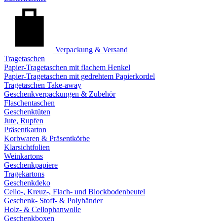
Verpackung & Versand
Tragetaschen
Papier-Tragetaschen mit flachem Henkel
Papier-Tragetaschen mit gedrehtem Papierkordel
Tragetaschen Take-away
Geschenkverpackungen & Zubehör
Flaschentaschen
Geschenktüten
Jute, Rupfen
Präsentkarton
Korbwaren & Präsentkörbe
Klarsichtfolien
Weinkartons
Geschenkpapiere
Tragekartons
Geschenkdeko
Cello-, Kreuz-, Flach- und Blockbodenbeutel
Geschenk- Stoff- & Polybänder
Holz- & Cellophanwolle
Geschenkboxen