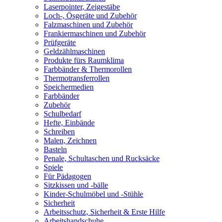
Laserpointer, Zeigestäbe
Loch-, Ösgeräte und Zubehör
Falzmaschinen und Zubehör
Frankiermaschinen und Zubehör
Prüfgeräte
Geldzählmaschinen
Produkte fürs Raumklima
Farbbänder & Thermorollen
Thermotransferrollen
Speichermedien
Farbbänder
Zubehör
Schulbedarf
Hefte, Einbände
Schreiben
Malen, Zeichnen
Basteln
Penale, Schultaschen und Rucksäcke
Spiele
Für Pädagogen
Sitzkissen und -bälle
Kinder-Schulmöbel und -Stühle
Sicherheit
Arbeitsschutz, Sicherheit & Erste Hilfe
Arbeitshandschuhe