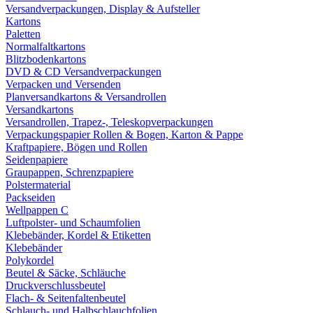
Versandverpackungen, Display & Aufsteller
Kartons
Paletten
Normalfaltkartons
Blitzbodenkartons
DVD & CD Versandverpackungen
Verpacken und Versenden
Planversandkartons & Versandrollen
Versandkartons
Versandrollen, Trapez-, Teleskopverpackungen
Verpackungspapier Rollen & Bogen, Karton & Pappe
Kraftpapiere, Bögen und Rollen
Seidenpapiere
Graupappen, Schrenzpapiere
Polstermaterial
Packseiden
Wellpappen C
Luftpolster- und Schaumfolien
Klebebänder, Kordel & Etiketten
Klebebänder
Polykordel
Beutel & Säcke, Schläuche
Druckverschlussbeutel
Flach- & Seitenfaltenbeutel
Schlauch- und Halbschlauchfolien