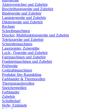
Bürogeräte
Aktenvernichter und Zubehör
Beschriftungsgeräte und Zubehör
Bindegeräte und Zubehör
Laminiergeräte und Zubehör
Diktiergeräte und Zubehör
Rechner
Schreibmaschinen
Drucker, Multifunktionsgeräte und Zubehör
Telefaxgeräte und Zubehör
Schneidemaschinen
Laserpointer, Zeigestäbe
Loch-, Ösgeräte und Zubehör
Falzmaschinen und Zubehör
Frankiermaschinen und Zubehör
Prüfgeräte
Geldzählmaschinen
Produkte fürs Raumklima
Farbbänder & Thermorollen
Thermotransferrollen
Speichermedien
Farbbänder
Zubehör
Schulbedarf
Hefte, Einbände