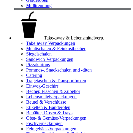
Garderoben
Mülltrennung
Take-away & Lebensmittelverp.
Take-away Verpackungen
Menüschalen & Feinkostbecher
Siegelschalen
Sandwich-Verpackungen
Pizzakartons
Pommes-, Snackschalen und -tüten
Catering
Tragetaschen & Transportboxen
Einweg-Geschirr
Becher, Flaschen & Zubehör
Lebensmittelverpackungen
Beutel & Verschlüsse
Etiketten & Banderolen
Behälter, Dosen & Trays
Obst- & Gemüse-Verpackungen
Fischverpackungen
Feingebäck-Verpackungen