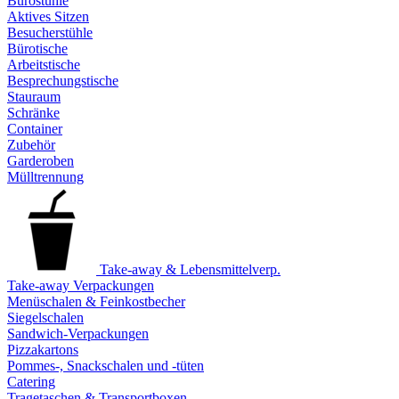
Bürostühle
Aktives Sitzen
Besucherstühle
Bürotische
Arbeitstische
Besprechungstische
Stauraum
Schränke
Container
Zubehör
Garderoben
Mülltrennung
Take-away & Lebensmittelverp.
Take-away Verpackungen
Menüschalen & Feinkostbecher
Siegelschalen
Sandwich-Verpackungen
Pizzakartons
Pommes-, Snackschalen und -tüten
Catering
Tragetaschen & Transportboxen