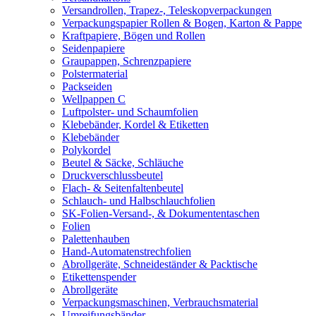
Versandrollen, Trapez-, Teleskopverpackungen
Verpackungspapier Rollen & Bogen, Karton & Pappe
Kraftpapiere, Bögen und Rollen
Seidenpapiere
Graupappen, Schrenzpapiere
Polstermaterial
Packseiden
Wellpappen C
Luftpolster- und Schaumfolien
Klebebänder, Kordel & Etiketten
Klebebänder
Polykordel
Beutel & Säcke, Schläuche
Druckverschlussbeutel
Flach- & Seitenfaltenbeutel
Schlauch- und Halbschlauchfolien
SK-Folien-Versand-, & Dokumententaschen
Folien
Palettenhauben
Hand-Automatenstrechfolien
Abrollgeräte, Schneideständer & Packtische
Etikettenspender
Abrollgeräte
Verpackungsmaschinen, Verbrauchsmaterial
Umreifungsbänder