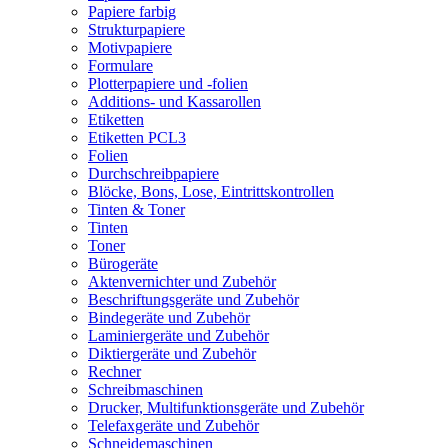
Papiere farbig
Strukturpapiere
Motivpapiere
Formulare
Plotterpapiere und -folien
Additions- und Kassarollen
Etiketten
Etiketten PCL3
Folien
Durchschreibpapiere
Blöcke, Bons, Lose, Eintrittskontrollen
Tinten & Toner
Tinten
Toner
Bürogeräte
Aktenvernichter und Zubehör
Beschriftungsgeräte und Zubehör
Bindegeräte und Zubehör
Laminiergeräte und Zubehör
Diktiergeräte und Zubehör
Rechner
Schreibmaschinen
Drucker, Multifunktionsgeräte und Zubehör
Telefaxgeräte und Zubehör
Schneidemaschinen