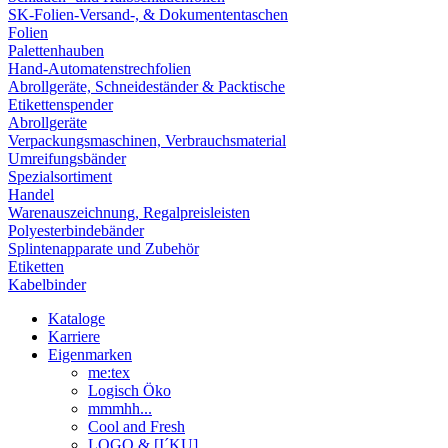
SK-Folien-Versand-, & Dokumententaschen
Folien
Palettenhauben
Hand-Automatenstrechfolien
Abrollgeräte, Schneideständer & Packtische
Etikettenspender
Abrollgeräte
Verpackungsmaschinen, Verbrauchsmaterial
Umreifungsbänder
Spezialsortiment
Handel
Warenauszeichnung, Regalpreisleisten
Polyesterbindebänder
Splintenapparate und Zubehör
Etiketten
Kabelbinder
Kataloge
Karriere
Eigenmarken
me:tex
Logisch Öko
mmmhh...
Cool and Fresh
LOGO & [I´KU]