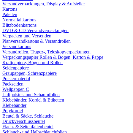
Versandverpackungen, Display & Aufsteller
Kartons
Paletten
Normalfaltkartons
Blitzbodenkartons
DVD & CD Versandverpackungen
Verpacken und Versenden
Planversandkartons & Versandrollen
Versandkartons
Versandrollen, Trapez-, Teleskopverpackungen
Verpackungspapier Rollen & Bogen, Karton & Pappe
Kraftpapiere, Bögen und Rollen
Seidenpapiere
Graupappen, Schrenzpapiere
Polstermaterial
Packseiden
Wellpappen C
Luftpolster- und Schaumfolien
Klebebänder, Kordel & Etiketten
Klebebänder
Polykordel
Beutel & Säcke, Schläuche
Druckverschlussbeutel
Flach- & Seitenfaltenbeutel
Schlauch- und Halbschlauchfolien