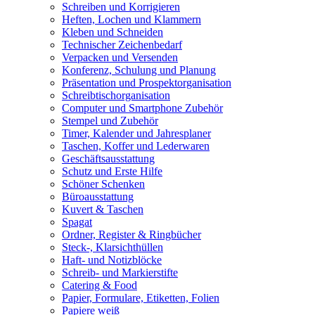
Schreiben und Korrigieren
Heften, Lochen und Klammern
Kleben und Schneiden
Technischer Zeichenbedarf
Verpacken und Versenden
Konferenz, Schulung und Planung
Präsentation und Prospektorganisation
Schreibtischorganisation
Computer und Smartphone Zubehör
Stempel und Zubehör
Timer, Kalender und Jahresplaner
Taschen, Koffer und Lederwaren
Geschäftsausstattung
Schutz und Erste Hilfe
Schöner Schenken
Büroausstattung
Kuvert & Taschen
Spagat
Ordner, Register & Ringbücher
Steck-, Klarsichthüllen
Haft- und Notizblöcke
Schreib- und Markierstifte
Catering & Food
Papier, Formulare, Etiketten, Folien
Papiere weiß