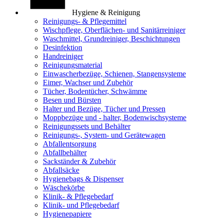
Hygiene & Reinigung
Reinigungs- & Pflegemittel
Wischpflege, Oberflächen- und Sanitärreiniger
Waschmittel, Grundreiniger, Beschichtungen
Desinfektion
Handreiniger
Reinigungsmaterial
Einwascherbezüge, Schienen, Stangensysteme
Eimer, Wachser und Zubehör
Tücher, Bodentücher, Schwämme
Besen und Bürsten
Halter und Bezüge, Tücher und Pressen
Moppbezüge und - halter, Bodenwischsysteme
Reinigungssets und Behälter
Reinigungs-, System- und Gerätewagen
Abfallentsorgung
Abfallbehälter
Sackständer & Zubehör
Abfallsäcke
Hygienebags & Dispenser
Wäschekörbe
Klinik- & Pflegebedarf
Klinik- und Pflegebedarf
Hygienepapiere