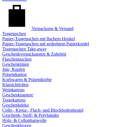
Verpackung & Versand
Tragetaschen
Papier-Tragetaschen mit flachem Henkel
Papier-Tragetaschen mit gedrehtem Papierkordel
Tragetaschen Take-away
Geschenkverpackungen & Zubehör
Flaschentaschen
Geschenktüten
Jute, Rupfen
Präsentkarton
Korbwaren & Präsentkörbe
Klarsichtfolien
Weinkartons
Geschenkpapiere
Tragekartons
Geschenkdeko
Cello-, Kreuz-, Flach- und Blockbodenbeutel
Geschenk- Stoff- & Polybänder
Holz- & Cellophanwolle
Geschenkboxen