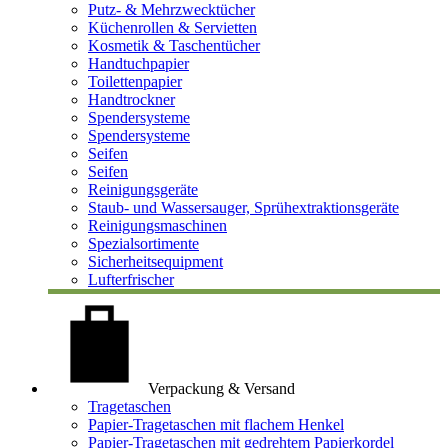
Putz- & Mehrzwecktücher
Küchenrollen & Servietten
Kosmetik & Taschentücher
Handtuchpapier
Toilettenpapier
Handtrockner
Spendersysteme
Spendersysteme
Seifen
Seifen
Reinigungsgeräte
Staub- und Wassersauger, Sprühextraktionsgeräte
Reinigungsmaschinen
Spezialsortimente
Sicherheitsequipment
Lufterfrischer
Verpackung & Versand
Tragetaschen
Papier-Tragetaschen mit flachem Henkel
Papier-Tragetaschen mit gedrehtem Papierkordel