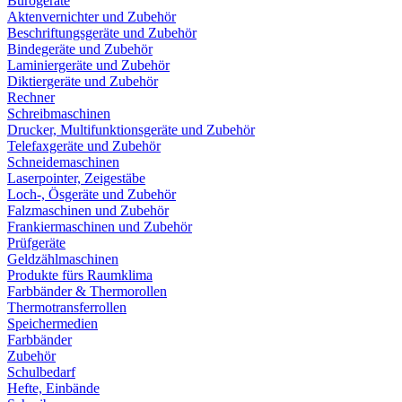
Bürogeräte
Aktenvernichter und Zubehör
Beschriftungsgeräte und Zubehör
Bindegeräte und Zubehör
Laminiergeräte und Zubehör
Diktiergeräte und Zubehör
Rechner
Schreibmaschinen
Drucker, Multifunktionsgeräte und Zubehör
Telefaxgeräte und Zubehör
Schneidemaschinen
Laserpointer, Zeigestäbe
Loch-, Ösgeräte und Zubehör
Falzmaschinen und Zubehör
Frankiermaschinen und Zubehör
Prüfgeräte
Geldzählmaschinen
Produkte fürs Raumklima
Farbbänder & Thermorollen
Thermotransferrollen
Speichermedien
Farbbänder
Zubehör
Schulbedarf
Hefte, Einbände