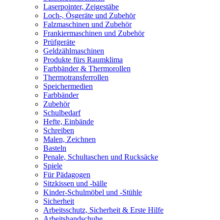
Laserpointer, Zeigestäbe
Loch-, Ösgeräte und Zubehör
Falzmaschinen und Zubehör
Frankiermaschinen und Zubehör
Prüfgeräte
Geldzählmaschinen
Produkte fürs Raumklima
Farbbänder & Thermorollen
Thermotransferrollen
Speichermedien
Farbbänder
Zubehör
Schulbedarf
Hefte, Einbände
Schreiben
Malen, Zeichnen
Basteln
Penale, Schultaschen und Rucksäcke
Spiele
Für Pädagogen
Sitzkissen und -bälle
Kinder-Schulmöbel und -Stühle
Sicherheit
Arbeitsschutz, Sicherheit & Erste Hilfe
Arbeitshandschuhe