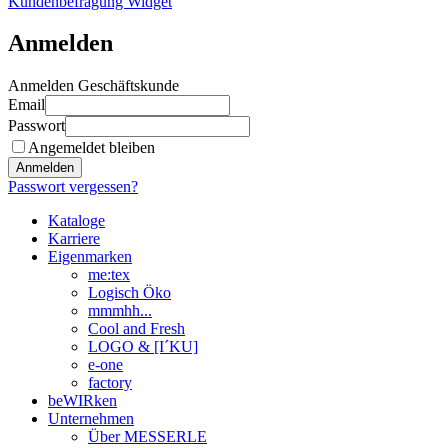
Kundenbefragung Widget
Anmelden
Anmelden Geschäftskunde
Email
Passwort
Angemeldet bleiben
Anmelden
Passwort vergessen?
Kataloge
Karriere
Eigenmarken
me:tex
Logisch Öko
mmmhh...
Cool and Fresh
LOGO & [I´KU]
e-one
factory
beWIRken
Unternehmen
Über MESSERLE