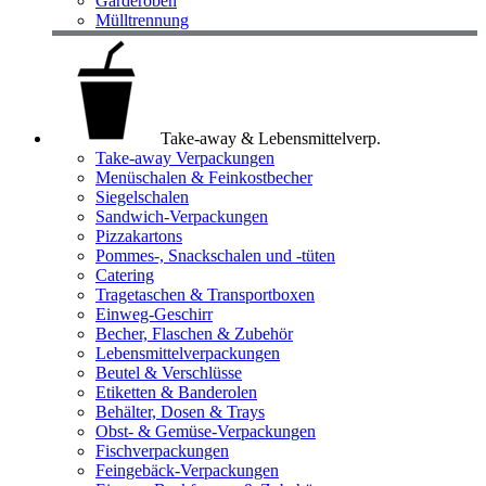
Garderoben
Mülltrennung
Take-away & Lebensmittelverp.
Take-away Verpackungen
Menüschalen & Feinkostbecher
Siegelschalen
Sandwich-Verpackungen
Pizzakartons
Pommes-, Snackschalen und -tüten
Catering
Tragetaschen & Transportboxen
Einweg-Geschirr
Becher, Flaschen & Zubehör
Lebensmittelverpackungen
Beutel & Verschlüsse
Etiketten & Banderolen
Behälter, Dosen & Trays
Obst- & Gemüse-Verpackungen
Fischverpackungen
Feingebäck-Verpackungen