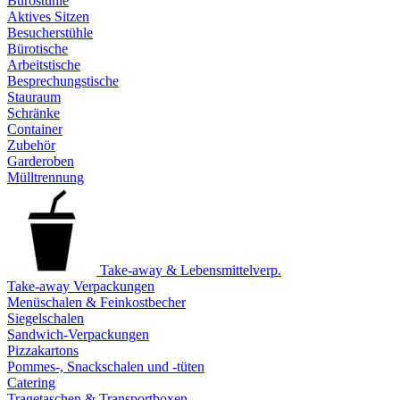
Bürostühle
Aktives Sitzen
Besucherstühle
Bürotische
Arbeitstische
Besprechungstische
Stauraum
Schränke
Container
Zubehör
Garderoben
Mülltrennung
Take-away & Lebensmittelverp.
Take-away Verpackungen
Menüschalen & Feinkostbecher
Siegelschalen
Sandwich-Verpackungen
Pizzakartons
Pommes-, Snackschalen und -tüten
Catering
Tragetaschen & Transportboxen