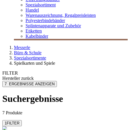
Spezialsortiment
Handel
Warenauszeichnung, Regalpreisleisten
Polyesterbindebänder
Splintenapparate und Zubehör
Etiketten
Kabelbinder
Messerle
Büro & Schule
Spezialsortimente
Spielkarten und Spiele
FILTER
Hersteller
zurück
Piatnik
7
ERGEBNISSE ANZEIGEN
Suchergebnisse
7 Produkte
1
FILTER