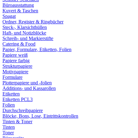
Büroausstattung
Kuvert & Taschen
Spagat
Ordner, Register & Ringbücher
Steck-, Klarsichthüllen
Haft- und Notizblöcke
Schreib- und Markierstifte
Catering & Food
Papier, Formulare, Etiketten, Folien
Papiere weiß
Papiere farbig
Strukturpapiere
Motivpapiere
Formulare
Plotterpapiere und -folien
Additions- und Kassarollen
Etiketten
Etiketten PCL3
Folien
Durchschreibpapiere
Blöcke, Bons, Lose, Eintrittskontrollen
Tinten & Toner
Tinten
Toner