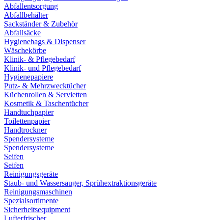
Abfallentsorgung
Abfallbehälter
Sackständer & Zubehör
Abfallsäcke
Hygienebags & Dispenser
Wäschekörbe
Klinik- & Pflegebedarf
Klinik- und Pflegebedarf
Hygienepapiere
Putz- & Mehrzwecktücher
Küchenrollen & Servietten
Kosmetik & Taschentücher
Handtuchpapier
Toilettenpapier
Handtrockner
Spendersysteme
Spendersysteme
Seifen
Seifen
Reinigungsgeräte
Staub- und Wassersauger, Sprühextraktionsgeräte
Reinigungsmaschinen
Spezialsortimente
Sicherheitsequipment
Lufterfrischer