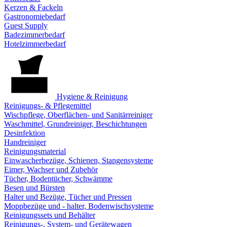
Kerzen & Fackeln
Gastronomiebedarf
Guest Supply
Badezimmerbedarf
Hotelzimmerbedarf
Hygiene & Reinigung
Reinigungs- & Pflegemittel
Wischpflege, Oberflächen- und Sanitärreiniger
Waschmittel, Grundreiniger, Beschichtungen
Desinfektion
Handreiniger
Reinigungsmaterial
Einwascherbezüge, Schienen, Stangensysteme
Eimer, Wachser und Zubehör
Tücher, Bodentücher, Schwämme
Besen und Bürsten
Halter und Bezüge, Tücher und Pressen
Moppbezüge und - halter, Bodenwischsysteme
Reinigungssets und Behälter
Reinigungs-, System- und Gerätewagen