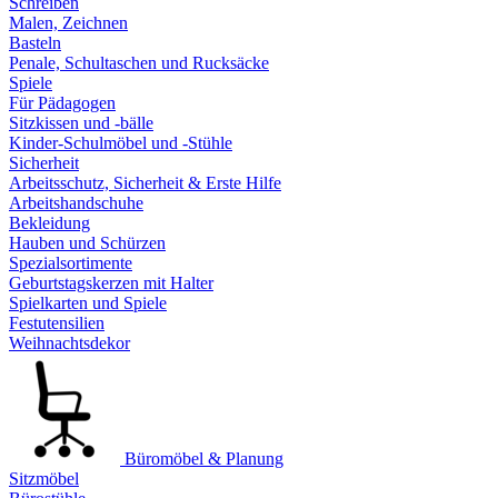
Schreiben
Malen, Zeichnen
Basteln
Penale, Schultaschen und Rucksäcke
Spiele
Für Pädagogen
Sitzkissen und -bälle
Kinder-Schulmöbel und -Stühle
Sicherheit
Arbeitsschutz, Sicherheit & Erste Hilfe
Arbeitshandschuhe
Bekleidung
Hauben und Schürzen
Spezialsortimente
Geburtstagskerzen mit Halter
Spielkarten und Spiele
Festutensilien
Weihnachtsdekor
Büromöbel & Planung
Sitzmöbel