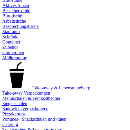
Bürostühle
Aktives Sitzen
Besucherstühle
Bürotische
Arbeitstische
Besprechungstische
Stauraum
Schränke
Container
Zubehör
Garderoben
Mülltrennung
Take-away & Lebensmittelverp.
Take-away Verpackungen
Menüschalen & Feinkostbecher
Siegelschalen
Sandwich-Verpackungen
Pizzakartons
Pommes-, Snackschalen und -tüten
Catering
Tragetaschen & Transportboxen