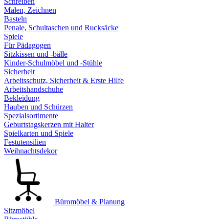
Schreiben
Malen, Zeichnen
Basteln
Penale, Schultaschen und Rucksäcke
Spiele
Für Pädagogen
Sitzkissen und -bälle
Kinder-Schulmöbel und -Stühle
Sicherheit
Arbeitsschutz, Sicherheit & Erste Hilfe
Arbeitshandschuhe
Bekleidung
Hauben und Schürzen
Spezialsortimente
Geburtstagskerzen mit Halter
Spielkarten und Spiele
Festutensilien
Weihnachtsdekor
Büromöbel & Planung
Sitzmöbel