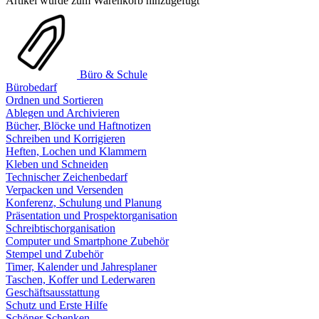
Artikel wurde zum Warenkorb hinzugefügt
Büro & Schule
Bürobedarf
Ordnen und Sortieren
Ablegen und Archivieren
Bücher, Blöcke und Haftnotizen
Schreiben und Korrigieren
Heften, Lochen und Klammern
Kleben und Schneiden
Technischer Zeichenbedarf
Verpacken und Versenden
Konferenz, Schulung und Planung
Präsentation und Prospektorganisation
Schreibtischorganisation
Computer und Smartphone Zubehör
Stempel und Zubehör
Timer, Kalender und Jahresplaner
Taschen, Koffer und Lederwaren
Geschäftsausstattung
Schutz und Erste Hilfe
Schöner Schenken