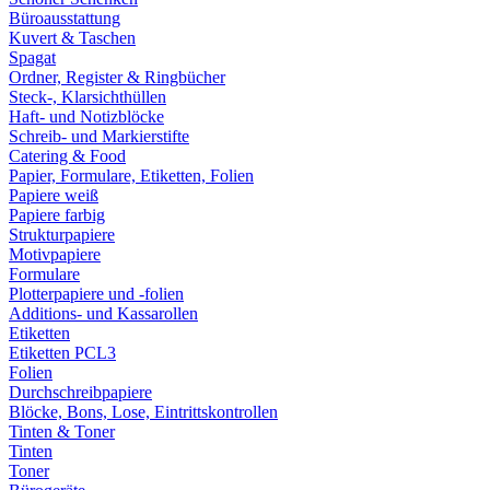
Büroausstattung
Kuvert & Taschen
Spagat
Ordner, Register & Ringbücher
Steck-, Klarsichthüllen
Haft- und Notizblöcke
Schreib- und Markierstifte
Catering & Food
Papier, Formulare, Etiketten, Folien
Papiere weiß
Papiere farbig
Strukturpapiere
Motivpapiere
Formulare
Plotterpapiere und -folien
Additions- und Kassarollen
Etiketten
Etiketten PCL3
Folien
Durchschreibpapiere
Blöcke, Bons, Lose, Eintrittskontrollen
Tinten & Toner
Tinten
Toner