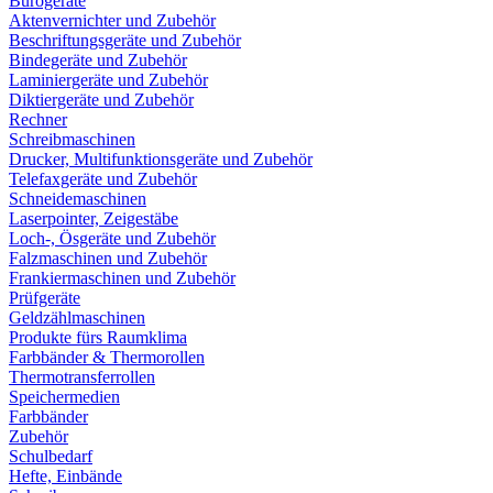
Bürogeräte
Aktenvernichter und Zubehör
Beschriftungsgeräte und Zubehör
Bindegeräte und Zubehör
Laminiergeräte und Zubehör
Diktiergeräte und Zubehör
Rechner
Schreibmaschinen
Drucker, Multifunktionsgeräte und Zubehör
Telefaxgeräte und Zubehör
Schneidemaschinen
Laserpointer, Zeigestäbe
Loch-, Ösgeräte und Zubehör
Falzmaschinen und Zubehör
Frankiermaschinen und Zubehör
Prüfgeräte
Geldzählmaschinen
Produkte fürs Raumklima
Farbbänder & Thermorollen
Thermotransferrollen
Speichermedien
Farbbänder
Zubehör
Schulbedarf
Hefte, Einbände