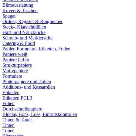
Büroausstattung
Kuvert & Taschen
Spagat
Ordner, Register & Ringbücher
Steck-, Klarsichthüllen
Haft- und Notizblöcke
Schreib- und Markierstifte
Catering & Food
Papier, Formulare, Etiketten, Folien
Papiere weiß
Papiere farbig
Strukturpapiere
Motivpapiere
Formulare
Plotterpapiere und -folien
Additions- und Kassarollen
Etiketten
Etiketten PCL3
Folien
Durchschreibpapiere
Blöcke, Bons, Lose, Eintrittskontrollen
Tinten & Toner
Tinten
Toner