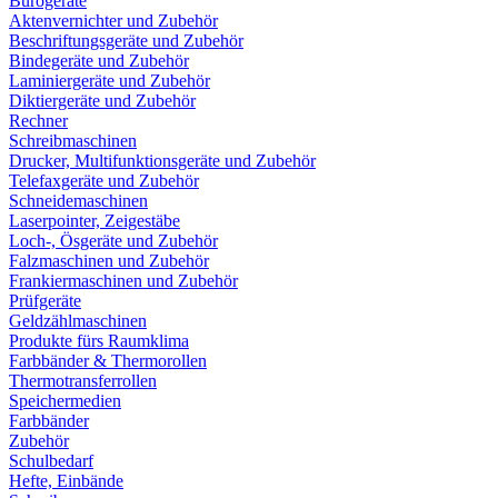
Bürogeräte
Aktenvernichter und Zubehör
Beschriftungsgeräte und Zubehör
Bindegeräte und Zubehör
Laminiergeräte und Zubehör
Diktiergeräte und Zubehör
Rechner
Schreibmaschinen
Drucker, Multifunktionsgeräte und Zubehör
Telefaxgeräte und Zubehör
Schneidemaschinen
Laserpointer, Zeigestäbe
Loch-, Ösgeräte und Zubehör
Falzmaschinen und Zubehör
Frankiermaschinen und Zubehör
Prüfgeräte
Geldzählmaschinen
Produkte fürs Raumklima
Farbbänder & Thermorollen
Thermotransferrollen
Speichermedien
Farbbänder
Zubehör
Schulbedarf
Hefte, Einbände