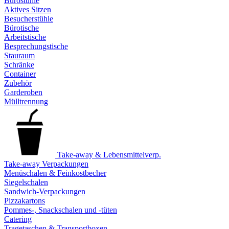
Bürostühle
Aktives Sitzen
Besucherstühle
Bürotische
Arbeitstische
Besprechungstische
Stauraum
Schränke
Container
Zubehör
Garderoben
Mülltrennung
Take-away & Lebensmittelverp.
Take-away Verpackungen
Menüschalen & Feinkostbecher
Siegelschalen
Sandwich-Verpackungen
Pizzakartons
Pommes-, Snackschalen und -tüten
Catering
Tragetaschen & Transportboxen