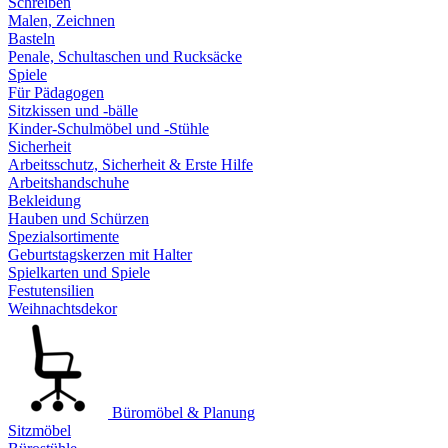
Schreiben
Malen, Zeichnen
Basteln
Penale, Schultaschen und Rucksäcke
Spiele
Für Pädagogen
Sitzkissen und -bälle
Kinder-Schulmöbel und -Stühle
Sicherheit
Arbeitsschutz, Sicherheit & Erste Hilfe
Arbeitshandschuhe
Bekleidung
Hauben und Schürzen
Spezialsortimente
Geburtstagskerzen mit Halter
Spielkarten und Spiele
Festutensilien
Weihnachtsdekor
Büromöbel & Planung
Sitzmöbel