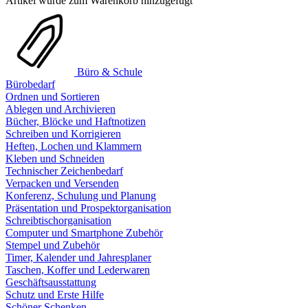
Artikel wurde zum Warenkorb hinzugefügt
Büro & Schule
Bürobedarf
Ordnen und Sortieren
Ablegen und Archivieren
Bücher, Blöcke und Haftnotizen
Schreiben und Korrigieren
Heften, Lochen und Klammern
Kleben und Schneiden
Technischer Zeichenbedarf
Verpacken und Versenden
Konferenz, Schulung und Planung
Präsentation und Prospektorganisation
Schreibtischorganisation
Computer und Smartphone Zubehör
Stempel und Zubehör
Timer, Kalender und Jahresplaner
Taschen, Koffer und Lederwaren
Geschäftsausstattung
Schutz und Erste Hilfe
Schöner Schenken