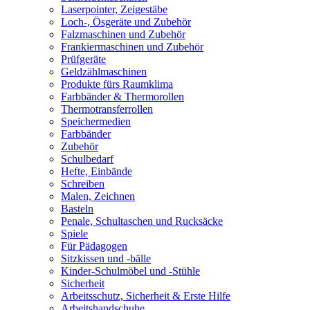
Laserpointer, Zeigestäbe
Loch-, Ösgeräte und Zubehör
Falzmaschinen und Zubehör
Frankiermaschinen und Zubehör
Prüfgeräte
Geldzählmaschinen
Produkte fürs Raumklima
Farbbänder & Thermorollen
Thermotransferrollen
Speichermedien
Farbbänder
Zubehör
Schulbedarf
Hefte, Einbände
Schreiben
Malen, Zeichnen
Basteln
Penale, Schultaschen und Rucksäcke
Spiele
Für Pädagogen
Sitzkissen und -bälle
Kinder-Schulmöbel und -Stühle
Sicherheit
Arbeitsschutz, Sicherheit & Erste Hilfe
Arbeitshandschuhe