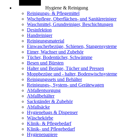
Hygiene & Reinigung
Reinigungs- & Pflegemittel
Wischpflege, Oberflächen- und Sanitärreiniger
Waschmittel, Grundreiniger, Beschichtungen
Desinfektion
Handreiniger
Reinigungsmaterial
Einwascherbezüge, Schienen, Stangensysteme
Eimer, Wachser und Zubehör
Tücher, Bodentücher, Schwämme
Besen und Bürsten
Halter und Bezüge, Tücher und Pressen
Moppbezüge und - halter, Bodenwischsysteme
Reinigungssets und Behälter
Reinigungs-, System- und Gerätewagen
Abfallentsorgung
Abfallbehälter
Sackständer & Zubehör
Abfallsäcke
Hygienebags & Dispenser
Wäschekörbe
Klinik- & Pflegebedarf
Klinik- und Pflegebedarf
Hygienepapiere