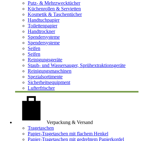
Putz- & Mehrzwecktücher
Küchenrollen & Servietten
Kosmetik & Taschentücher
Handtuchpapier
Toilettenpapier
Handtrockner
Spendersysteme
Spendersysteme
Seifen
Seifen
Reinigungsgeräte
Staub- und Wassersauger, Sprühextraktionsgeräte
Reinigungsmaschinen
Spezialsortimente
Sicherheitsequipment
Lufterfrischer
Verpackung & Versand
Tragetaschen
Papier-Tragetaschen mit flachem Henkel
Papier-Tragetaschen mit gedrehtem Papierkordel