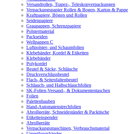
Versandrollen, Trapez-, Teleskopverpackungen
Verpackungspapier Rollen & Bogen, Karton & Pappe
Kraftpapiere, Bögen und Rollen
Seidenpapiere
Graupappen, Schrenzpapiere
Polstermaterial
Packseiden
Wellpappen C
Luftpolster- und Schaumfolien
Klebebänder, Kordel & Etiketten
Klebebänder
Polykordel
Beutel & Säcke, Schläuche
Druckverschlussbeutel
Flach- & Seitenfaltenbeutel
Schlauch- und Halbschlauchfolien
SK-Folien-Versand-, & Dokumententaschen
Folien
Palettenhauben
Hand-Automatenstrechfolien
Abrollgeräte, Schneideständer & Packtische
Etikettenspender
Abrollgeräte
Verpackungsmaschinen, Verbrauchsmaterial
Umreifungsbänder