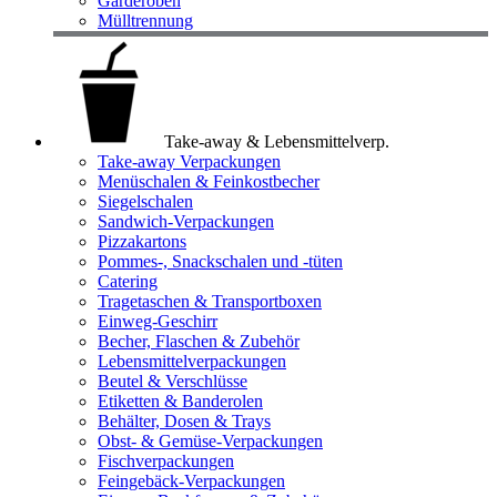
Garderoben
Mülltrennung
Take-away & Lebensmittelverp.
Take-away Verpackungen
Menüschalen & Feinkostbecher
Siegelschalen
Sandwich-Verpackungen
Pizzakartons
Pommes-, Snackschalen und -tüten
Catering
Tragetaschen & Transportboxen
Einweg-Geschirr
Becher, Flaschen & Zubehör
Lebensmittelverpackungen
Beutel & Verschlüsse
Etiketten & Banderolen
Behälter, Dosen & Trays
Obst- & Gemüse-Verpackungen
Fischverpackungen
Feingebäck-Verpackungen