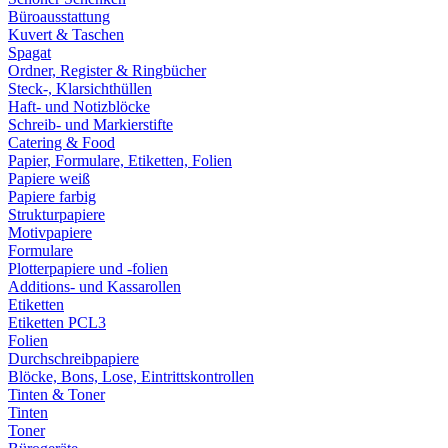
Büroausstattung
Kuvert & Taschen
Spagat
Ordner, Register & Ringbücher
Steck-, Klarsichthüllen
Haft- und Notizblöcke
Schreib- und Markierstifte
Catering & Food
Papier, Formulare, Etiketten, Folien
Papiere weiß
Papiere farbig
Strukturpapiere
Motivpapiere
Formulare
Plotterpapiere und -folien
Additions- und Kassarollen
Etiketten
Etiketten PCL3
Folien
Durchschreibpapiere
Blöcke, Bons, Lose, Eintrittskontrollen
Tinten & Toner
Tinten
Toner