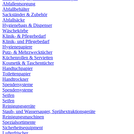
Abfallentsorgung
Abfallbehälter
Sackständer & Zubehör
Abfallsäcke
Hygienebags & Dispenser
Wäschekörbe
Klinik- & Pflegebedarf
Klinik- und Pflegebedarf
Hygienepapiere
Putz- & Mehrzwecktücher
Küchenrollen & Servietten
Kosmetik & Taschentücher
Handtuchpapier
Toilettenpapier
Handtrockner
Spendersysteme
Spendersysteme
Seifen
Seifen
Reinigungsgeräte
Staub- und Wassersauger, Sprühextraktionsgeräte
Reinigungsmaschinen
Spezialsortimente
Sicherheitsequipment
Lufterfrischer