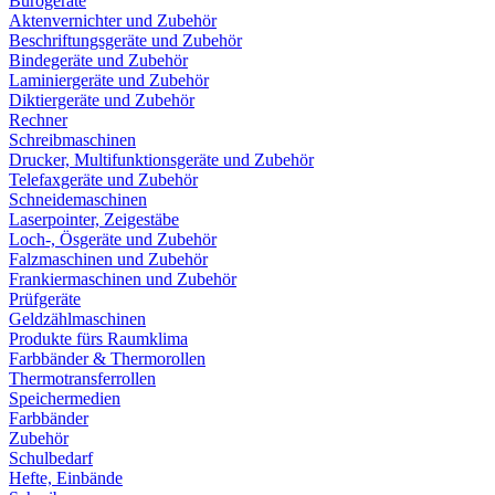
Bürogeräte
Aktenvernichter und Zubehör
Beschriftungsgeräte und Zubehör
Bindegeräte und Zubehör
Laminiergeräte und Zubehör
Diktiergeräte und Zubehör
Rechner
Schreibmaschinen
Drucker, Multifunktionsgeräte und Zubehör
Telefaxgeräte und Zubehör
Schneidemaschinen
Laserpointer, Zeigestäbe
Loch-, Ösgeräte und Zubehör
Falzmaschinen und Zubehör
Frankiermaschinen und Zubehör
Prüfgeräte
Geldzählmaschinen
Produkte fürs Raumklima
Farbbänder & Thermorollen
Thermotransferrollen
Speichermedien
Farbbänder
Zubehör
Schulbedarf
Hefte, Einbände