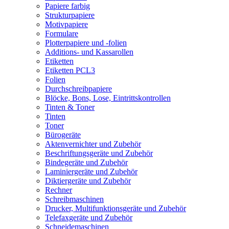
Papiere farbig
Strukturpapiere
Motivpapiere
Formulare
Plotterpapiere und -folien
Additions- und Kassarollen
Etiketten
Etiketten PCL3
Folien
Durchschreibpapiere
Blöcke, Bons, Lose, Eintrittskontrollen
Tinten & Toner
Tinten
Toner
Bürogeräte
Aktenvernichter und Zubehör
Beschriftungsgeräte und Zubehör
Bindegeräte und Zubehör
Laminiergeräte und Zubehör
Diktiergeräte und Zubehör
Rechner
Schreibmaschinen
Drucker, Multifunktionsgeräte und Zubehör
Telefaxgeräte und Zubehör
Schneidemaschinen