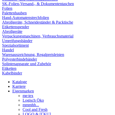
SK-Folien-Versand-, & Dokumententaschen
Folien
Palettenhauben
Hand-Automatenstrechfolien
Abrollgeräte, Schneideständer & Packtische
Etikettenspender
Abrollgeräte
Verpackungsmaschinen, Verbrauchsmaterial
Umreifungsbänder
Spezialsortiment
Handel
Warenauszeichnung, Regalpreisleisten
Polyesterbindebänder
Splintenapparate und Zubehör
Etiketten
Kabelbinder
Kataloge
Karriere
Eigenmarken
me:tex
Logisch Öko
mmmhh...
Cool and Fresh
LOGO & [I´KU]