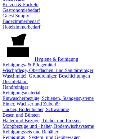
Kerzen & Fackeln
Gastronomiebedarf
Guest Supply
Badezimmerbedarf
Hotelzimmerbedarf
Hygiene & Reinigung
Reinigungs- & Pflegemittel
Wischpflege, Oberflächen- und Sanitärreiniger
Waschmittel, Grundreiniger, Beschichtungen
Desinfektion
Handreiniger
Reinigungsmaterial
Einwascherbezüge, Schienen, Stangensysteme
Eimer, Wachser und Zubehör
Tücher, Bodentücher, Schwämme
Besen und Bürsten
Halter und Bezüge, Tücher und Pressen
Moppbezüge und - halter, Bodenwischsysteme
Reinigungssets und Behälter
Reinigungs-, System- und Gerätewagen