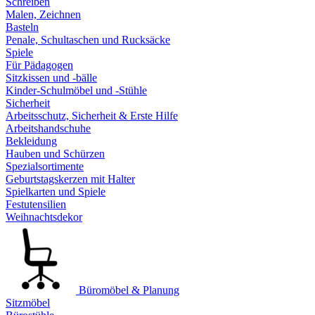
Schreiben
Malen, Zeichnen
Basteln
Penale, Schultaschen und Rucksäcke
Spiele
Für Pädagogen
Sitzkissen und -bälle
Kinder-Schulmöbel und -Stühle
Sicherheit
Arbeitsschutz, Sicherheit & Erste Hilfe
Arbeitshandschuhe
Bekleidung
Hauben und Schürzen
Spezialsortimente
Geburtstagskerzen mit Halter
Spielkarten und Spiele
Festutensilien
Weihnachtsdekor
Büromöbel & Planung
Sitzmöbel