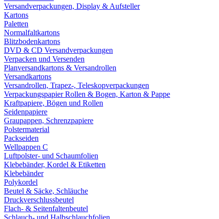
Versandverpackungen, Display & Aufsteller
Kartons
Paletten
Normalfaltkartons
Blitzbodenkartons
DVD & CD Versandverpackungen
Verpacken und Versenden
Planversandkartons & Versandrollen
Versandkartons
Versandrollen, Trapez-, Teleskopverpackungen
Verpackungspapier Rollen & Bogen, Karton & Pappe
Kraftpapiere, Bögen und Rollen
Seidenpapiere
Graupappen, Schrenzpapiere
Polstermaterial
Packseiden
Wellpappen C
Luftpolster- und Schaumfolien
Klebebänder, Kordel & Etiketten
Klebebänder
Polykordel
Beutel & Säcke, Schläuche
Druckverschlussbeutel
Flach- & Seitenfaltenbeutel
Schlauch- und Halbschlauchfolien