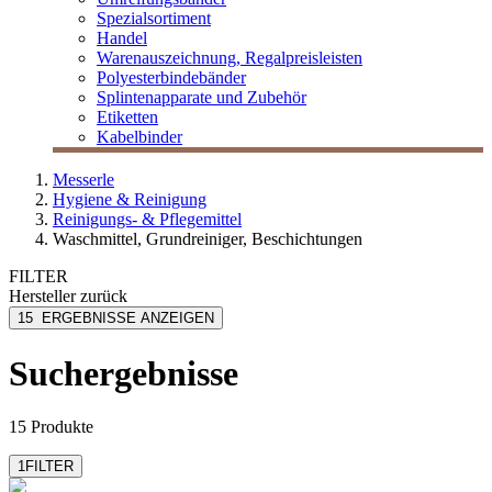
Spezialsortiment
Handel
Warenauszeichnung, Regalpreisleisten
Polyesterbindebänder
Splintenapparate und Zubehör
Etiketten
Kabelbinder
Messerle
Hygiene & Reinigung
Reinigungs- & Pflegemittel
Waschmittel, Grundreiniger, Beschichtungen
FILTER
Hersteller
zurück
Dr. Schnell
15
ERGEBNISSE ANZEIGEN
Langguth Chemie
M Clean
Suchergebnisse
15 Produkte
1
FILTER