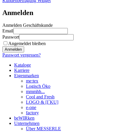
Kundenbefragung Widget
Anmelden
Anmelden Geschäftskunde
Email
Passwort
Angemeldet bleiben
Anmelden
Passwort vergessen?
Kataloge
Karriere
Eigenmarken
me:tex
Logisch Öko
mmmhh...
Cool and Fresh
LOGO & [I´KU]
e-one
factory
beWIRken
Unternehmen
Über MESSERLE