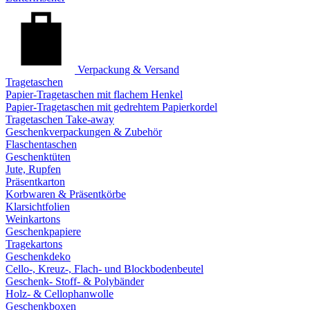
Verpackung & Versand
Tragetaschen
Papier-Tragetaschen mit flachem Henkel
Papier-Tragetaschen mit gedrehtem Papierkordel
Tragetaschen Take-away
Geschenkverpackungen & Zubehör
Flaschentaschen
Geschenktüten
Jute, Rupfen
Präsentkarton
Korbwaren & Präsentkörbe
Klarsichtfolien
Weinkartons
Geschenkpapiere
Tragekartons
Geschenkdeko
Cello-, Kreuz-, Flach- und Blockbodenbeutel
Geschenk- Stoff- & Polybänder
Holz- & Cellophanwolle
Geschenkboxen