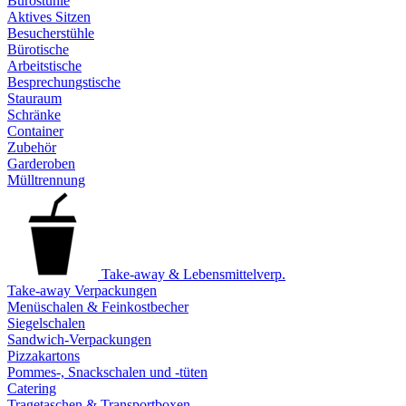
Bürostühle
Aktives Sitzen
Besucherstühle
Bürotische
Arbeitstische
Besprechungstische
Stauraum
Schränke
Container
Zubehör
Garderoben
Mülltrennung
Take-away & Lebensmittelverp.
Take-away Verpackungen
Menüschalen & Feinkostbecher
Siegelschalen
Sandwich-Verpackungen
Pizzakartons
Pommes-, Snackschalen und -tüten
Catering
Tragetaschen & Transportboxen