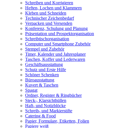
Schreiben und Korrigieren
Heften, Lochen und Klammern
Kleben und Schneiden
Technischer Zeichenbedarf
Verpacken und Versenden
Konferenz, Schulung und Planung
Präsentation und Prospektorganisation
Schreibtischorganisation
Computer und Smartphone Zubehör
Stempel und Zubehör
Timer, Kalender und Jahresplaner
Taschen, Koffer und Lederwaren
Geschäftsausstattung
Schutz und Erste Hilfe
Schöner Schenken
Büroausstattung
Kuvert & Taschen
Spagat
Ordner, Register & Ringbücher
Steck-, Klarsichthüllen
Haft- und Notizblöcke
Schreib- und Markierstifte
Catering & Food
Papier, Formulare, Etiketten, Folien
Papiere weiß