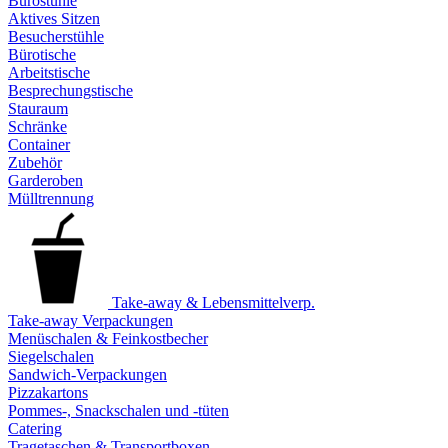
Bürostühle
Aktives Sitzen
Besucherstühle
Bürotische
Arbeitstische
Besprechungstische
Stauraum
Schränke
Container
Zubehör
Garderoben
Mülltrennung
Take-away & Lebensmittelverp.
Take-away Verpackungen
Menüschalen & Feinkostbecher
Siegelschalen
Sandwich-Verpackungen
Pizzakartons
Pommes-, Snackschalen und -tüten
Catering
Tragetaschen & Transportboxen