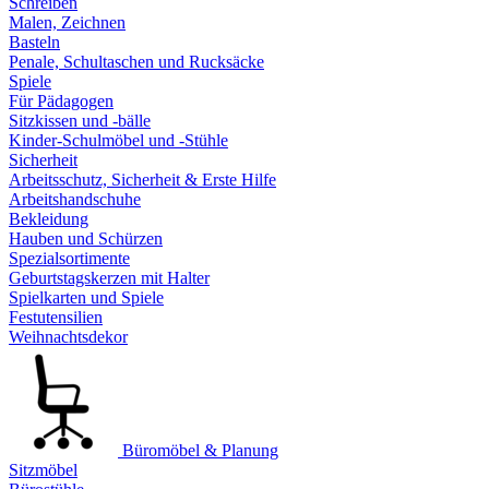
Schreiben
Malen, Zeichnen
Basteln
Penale, Schultaschen und Rucksäcke
Spiele
Für Pädagogen
Sitzkissen und -bälle
Kinder-Schulmöbel und -Stühle
Sicherheit
Arbeitsschutz, Sicherheit & Erste Hilfe
Arbeitshandschuhe
Bekleidung
Hauben und Schürzen
Spezialsortimente
Geburtstagskerzen mit Halter
Spielkarten und Spiele
Festutensilien
Weihnachtsdekor
Büromöbel & Planung
Sitzmöbel