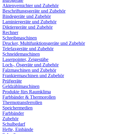
Bürogeräte
Aktenvernichter und Zubehör
Beschriftungsgeräte und Zubehör
Bindegeräte und Zubehör
Laminiergeräte und Zubehör
Diktiergeräte und Zubehör
Rechner
Schreibmaschinen
Drucker, Multifunktionsgeräte und Zubehör
Telefaxgeräte und Zubehör
Schneidemaschinen
Laserpointer, Zeigestäbe
Loch-, Ösgeräte und Zubehör
Falzmaschinen und Zubehör
Frankiermaschinen und Zubehör
Prüfgeräte
Geldzählmaschinen
Produkte fürs Raumklima
Farbbänder & Thermorollen
Thermotransferrollen
Speichermedien
Farbbänder
Zubehör
Schulbedarf
Hefte, Einbände