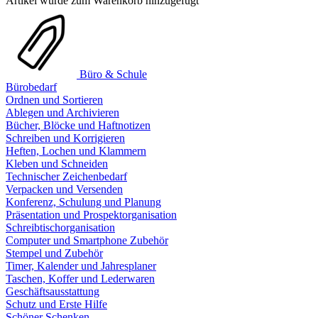
Artikel wurde zum Warenkorb hinzugefügt
Büro & Schule
Bürobedarf
Ordnen und Sortieren
Ablegen und Archivieren
Bücher, Blöcke und Haftnotizen
Schreiben und Korrigieren
Heften, Lochen und Klammern
Kleben und Schneiden
Technischer Zeichenbedarf
Verpacken und Versenden
Konferenz, Schulung und Planung
Präsentation und Prospektorganisation
Schreibtischorganisation
Computer und Smartphone Zubehör
Stempel und Zubehör
Timer, Kalender und Jahresplaner
Taschen, Koffer und Lederwaren
Geschäftsausstattung
Schutz und Erste Hilfe
Schöner Schenken