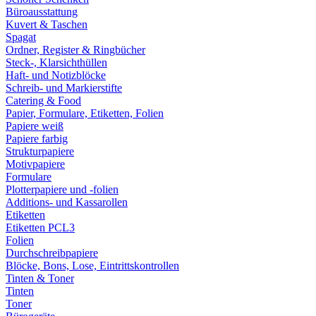
Büroausstattung
Kuvert & Taschen
Spagat
Ordner, Register & Ringbücher
Steck-, Klarsichthüllen
Haft- und Notizblöcke
Schreib- und Markierstifte
Catering & Food
Papier, Formulare, Etiketten, Folien
Papiere weiß
Papiere farbig
Strukturpapiere
Motivpapiere
Formulare
Plotterpapiere und -folien
Additions- und Kassarollen
Etiketten
Etiketten PCL3
Folien
Durchschreibpapiere
Blöcke, Bons, Lose, Eintrittskontrollen
Tinten & Toner
Tinten
Toner