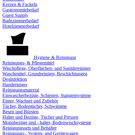
Kerzen & Fackeln
Gastronomiebedarf
Guest Supply
Badezimmerbedarf
Hotelzimmerbedarf
Hygiene & Reinigung
Reinigungs- & Pflegemittel
Wischpflege, Oberflächen- und Sanitärreiniger
Waschmittel, Grundreiniger, Beschichtungen
Desinfektion
Handreiniger
Reinigungsmaterial
Einwascherbezüge, Schienen, Stangensysteme
Eimer, Wachser und Zubehör
Tücher, Bodentücher, Schwämme
Besen und Bürsten
Halter und Bezüge, Tücher und Pressen
Moppbezüge und - halter, Bodenwischsysteme
Reinigungssets und Behälter
Reinigungs-, System- und Gerätewagen