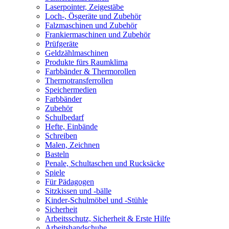
Laserpointer, Zeigestäbe
Loch-, Ösgeräte und Zubehör
Falzmaschinen und Zubehör
Frankiermaschinen und Zubehör
Prüfgeräte
Geldzählmaschinen
Produkte fürs Raumklima
Farbbänder & Thermorollen
Thermotransferrollen
Speichermedien
Farbbänder
Zubehör
Schulbedarf
Hefte, Einbände
Schreiben
Malen, Zeichnen
Basteln
Penale, Schultaschen und Rucksäcke
Spiele
Für Pädagogen
Sitzkissen und -bälle
Kinder-Schulmöbel und -Stühle
Sicherheit
Arbeitsschutz, Sicherheit & Erste Hilfe
Arbeitshandschuhe