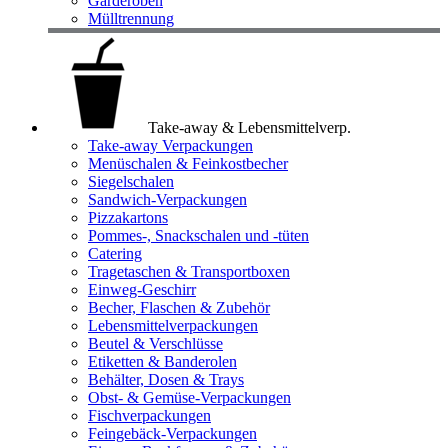
Garderoben
Mülltrennung
Take-away & Lebensmittelverp.
Take-away Verpackungen
Menüschalen & Feinkostbecher
Siegelschalen
Sandwich-Verpackungen
Pizzakartons
Pommes-, Snackschalen und -tüten
Catering
Tragetaschen & Transportboxen
Einweg-Geschirr
Becher, Flaschen & Zubehör
Lebensmittelverpackungen
Beutel & Verschlüsse
Etiketten & Banderolen
Behälter, Dosen & Trays
Obst- & Gemüse-Verpackungen
Fischverpackungen
Feingebäck-Verpackungen