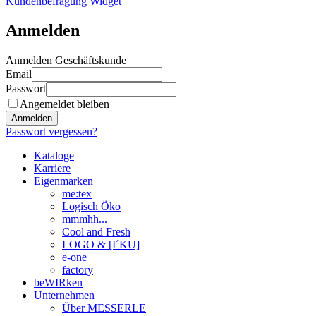
Kundenbefragung Widget
Anmelden
Anmelden Geschäftskunde
Email
Passwort
Angemeldet bleiben
Anmelden
Passwort vergessen?
Kataloge
Karriere
Eigenmarken
me:tex
Logisch Öko
mmmhh...
Cool and Fresh
LOGO & [I´KU]
e-one
factory
beWIRken
Unternehmen
Über MESSERLE