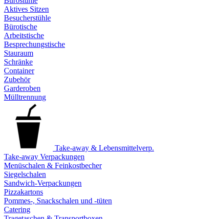
Bürostühle
Aktives Sitzen
Besucherstühle
Bürotische
Arbeitstische
Besprechungstische
Stauraum
Schränke
Container
Zubehör
Garderoben
Mülltrennung
Take-away & Lebensmittelverp.
Take-away Verpackungen
Menüschalen & Feinkostbecher
Siegelschalen
Sandwich-Verpackungen
Pizzakartons
Pommes-, Snackschalen und -tüten
Catering
Tragetaschen & Transportboxen