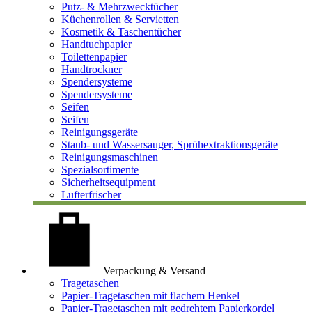
Putz- & Mehrzwecktücher
Küchenrollen & Servietten
Kosmetik & Taschentücher
Handtuchpapier
Toilettenpapier
Handtrockner
Spendersysteme
Spendersysteme
Seifen
Seifen
Reinigungsgeräte
Staub- und Wassersauger, Sprühextraktionsgeräte
Reinigungsmaschinen
Spezialsortimente
Sicherheitsequipment
Lufterfrischer
Verpackung & Versand
Tragetaschen
Papier-Tragetaschen mit flachem Henkel
Papier-Tragetaschen mit gedrehtem Papierkordel