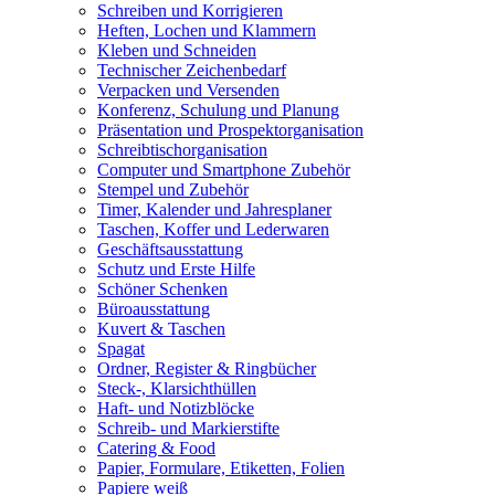
Schreiben und Korrigieren
Heften, Lochen und Klammern
Kleben und Schneiden
Technischer Zeichenbedarf
Verpacken und Versenden
Konferenz, Schulung und Planung
Präsentation und Prospektorganisation
Schreibtischorganisation
Computer und Smartphone Zubehör
Stempel und Zubehör
Timer, Kalender und Jahresplaner
Taschen, Koffer und Lederwaren
Geschäftsausstattung
Schutz und Erste Hilfe
Schöner Schenken
Büroausstattung
Kuvert & Taschen
Spagat
Ordner, Register & Ringbücher
Steck-, Klarsichthüllen
Haft- und Notizblöcke
Schreib- und Markierstifte
Catering & Food
Papier, Formulare, Etiketten, Folien
Papiere weiß