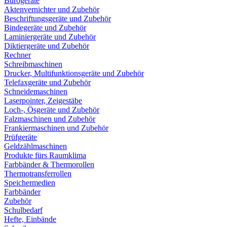
Bürogeräte
Aktenvernichter und Zubehör
Beschriftungsgeräte und Zubehör
Bindegeräte und Zubehör
Laminiergeräte und Zubehör
Diktiergeräte und Zubehör
Rechner
Schreibmaschinen
Drucker, Multifunktionsgeräte und Zubehör
Telefaxgeräte und Zubehör
Schneidemaschinen
Laserpointer, Zeigestäbe
Loch-, Ösgeräte und Zubehör
Falzmaschinen und Zubehör
Frankiermaschinen und Zubehör
Prüfgeräte
Geldzählmaschinen
Produkte fürs Raumklima
Farbbänder & Thermorollen
Thermotransferrollen
Speichermedien
Farbbänder
Zubehör
Schulbedarf
Hefte, Einbände