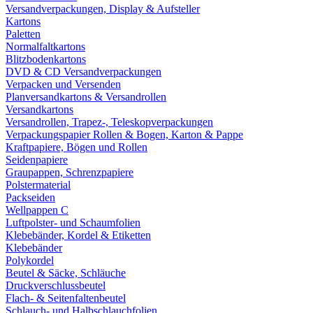
Versandverpackungen, Display & Aufsteller
Kartons
Paletten
Normalfaltkartons
Blitzbodenkartons
DVD & CD Versandverpackungen
Verpacken und Versenden
Planversandkartons & Versandrollen
Versandkartons
Versandrollen, Trapez-, Teleskopverpackungen
Verpackungspapier Rollen & Bogen, Karton & Pappe
Kraftpapiere, Bögen und Rollen
Seidenpapiere
Graupappen, Schrenzpapiere
Polstermaterial
Packseiden
Wellpappen C
Luftpolster- und Schaumfolien
Klebebänder, Kordel & Etiketten
Klebebänder
Polykordel
Beutel & Säcke, Schläuche
Druckverschlussbeutel
Flach- & Seitenfaltenbeutel
Schlauch- und Halbschlauchfolien