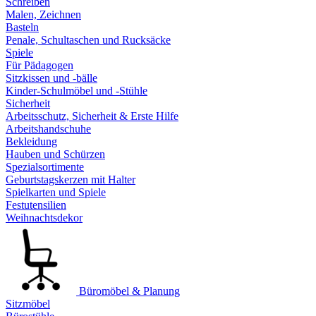
Schreiben
Malen, Zeichnen
Basteln
Penale, Schultaschen und Rucksäcke
Spiele
Für Pädagogen
Sitzkissen und -bälle
Kinder-Schulmöbel und -Stühle
Sicherheit
Arbeitsschutz, Sicherheit & Erste Hilfe
Arbeitshandschuhe
Bekleidung
Hauben und Schürzen
Spezialsortimente
Geburtstagskerzen mit Halter
Spielkarten und Spiele
Festutensilien
Weihnachtsdekor
Büromöbel & Planung
Sitzmöbel