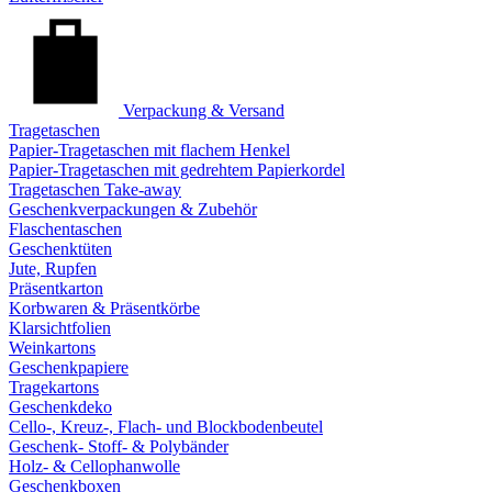
Verpackung & Versand
Tragetaschen
Papier-Tragetaschen mit flachem Henkel
Papier-Tragetaschen mit gedrehtem Papierkordel
Tragetaschen Take-away
Geschenkverpackungen & Zubehör
Flaschentaschen
Geschenktüten
Jute, Rupfen
Präsentkarton
Korbwaren & Präsentkörbe
Klarsichtfolien
Weinkartons
Geschenkpapiere
Tragekartons
Geschenkdeko
Cello-, Kreuz-, Flach- und Blockbodenbeutel
Geschenk- Stoff- & Polybänder
Holz- & Cellophanwolle
Geschenkboxen