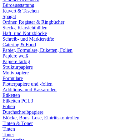
Büroausstattung
Kuvert & Taschen
Spagat
Ordner, Register & Ringbücher
Steck-, Klarsichthüllen
Haft- und Notizblöcke
Schreib- und Markierstifte
Catering & Food
Papier, Formulare, Etiketten, Folien
Papiere weiß
Papiere farbig
Strukturpapiere
Motivpapiere
Formulare
Plotterpapiere und -folien
Additions- und Kassarollen
Etiketten
Etiketten PCL3
Folien
Durchschreibpapiere
Blöcke, Bons, Lose, Eintrittskontrollen
Tinten & Toner
Tinten
Toner