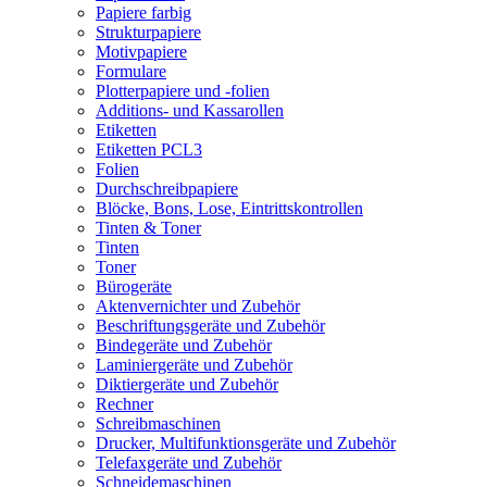
Papiere farbig
Strukturpapiere
Motivpapiere
Formulare
Plotterpapiere und -folien
Additions- und Kassarollen
Etiketten
Etiketten PCL3
Folien
Durchschreibpapiere
Blöcke, Bons, Lose, Eintrittskontrollen
Tinten & Toner
Tinten
Toner
Bürogeräte
Aktenvernichter und Zubehör
Beschriftungsgeräte und Zubehör
Bindegeräte und Zubehör
Laminiergeräte und Zubehör
Diktiergeräte und Zubehör
Rechner
Schreibmaschinen
Drucker, Multifunktionsgeräte und Zubehör
Telefaxgeräte und Zubehör
Schneidemaschinen