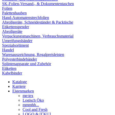
SK-Folien-Versand-, & Dokumententaschen
Folien
Palettenhauben
Hand-Automatenstrechfolien
Abrollgeräte, Schneideständer & Packtische
Etikettenspender
Abrollgeräte
Verpackungsmaschinen, Verbrauchsmaterial
Umreifungsbänder
Spezialsortiment
Handel
Warenauszeichnung, Regalpreisleisten
Polyesterbindebänder
Splintenapparate und Zubehör
Etiketten
Kabelbinder
Kataloge
Karriere
Eigenmarken
me:tex
Logisch Öko
mmmhh...
Cool and Fresh
LOGO & [I´KU]