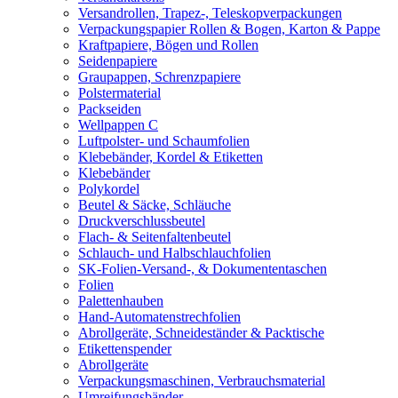
Versandrollen, Trapez-, Teleskopverpackungen
Verpackungspapier Rollen & Bogen, Karton & Pappe
Kraftpapiere, Bögen und Rollen
Seidenpapiere
Graupappen, Schrenzpapiere
Polstermaterial
Packseiden
Wellpappen C
Luftpolster- und Schaumfolien
Klebebänder, Kordel & Etiketten
Klebebänder
Polykordel
Beutel & Säcke, Schläuche
Druckverschlussbeutel
Flach- & Seitenfaltenbeutel
Schlauch- und Halbschlauchfolien
SK-Folien-Versand-, & Dokumententaschen
Folien
Palettenhauben
Hand-Automatenstrechfolien
Abrollgeräte, Schneideständer & Packtische
Etikettenspender
Abrollgeräte
Verpackungsmaschinen, Verbrauchsmaterial
Umreifungsbänder