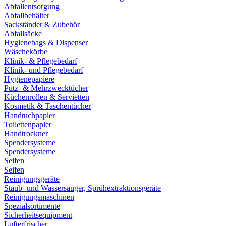
Abfallentsorgung
Abfallbehälter
Sackständer & Zubehör
Abfallsäcke
Hygienebags & Dispenser
Wäschekörbe
Klinik- & Pflegebedarf
Klinik- und Pflegebedarf
Hygienepapiere
Putz- & Mehrzwecktücher
Küchenrollen & Servietten
Kosmetik & Taschentücher
Handtuchpapier
Toilettenpapier
Handtrockner
Spendersysteme
Spendersysteme
Seifen
Seifen
Reinigungsgeräte
Staub- und Wassersauger, Sprühextraktionsgeräte
Reinigungsmaschinen
Spezialsortimente
Sicherheitsequipment
Lufterfrischer