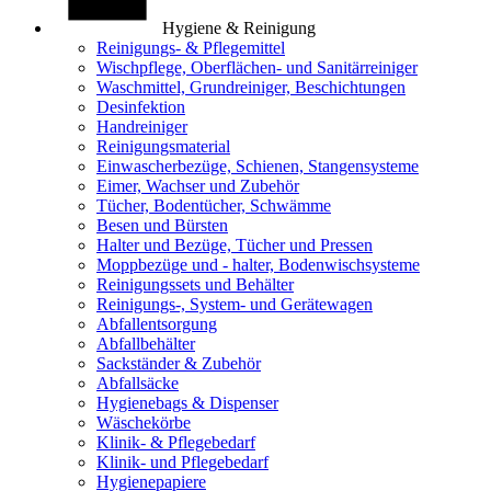
Hygiene & Reinigung
Reinigungs- & Pflegemittel
Wischpflege, Oberflächen- und Sanitärreiniger
Waschmittel, Grundreiniger, Beschichtungen
Desinfektion
Handreiniger
Reinigungsmaterial
Einwascherbezüge, Schienen, Stangensysteme
Eimer, Wachser und Zubehör
Tücher, Bodentücher, Schwämme
Besen und Bürsten
Halter und Bezüge, Tücher und Pressen
Moppbezüge und - halter, Bodenwischsysteme
Reinigungssets und Behälter
Reinigungs-, System- und Gerätewagen
Abfallentsorgung
Abfallbehälter
Sackständer & Zubehör
Abfallsäcke
Hygienebags & Dispenser
Wäschekörbe
Klinik- & Pflegebedarf
Klinik- und Pflegebedarf
Hygienepapiere