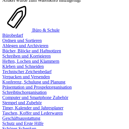
Artikel wurde zum Warenkorb hinzugefügt
Büro & Schule
Bürobedarf
Ordnen und Sortieren
Ablegen und Archivieren
Bücher, Blöcke und Haftnotizen
Schreiben und Korrigieren
Heften, Lochen und Klammern
Kleben und Schneiden
Technischer Zeichenbedarf
Verpacken und Versenden
Konferenz, Schulung und Planung
Präsentation und Prospektorganisation
Schreibtischorganisation
Computer und Smartphone Zubehör
Stempel und Zubehör
Timer, Kalender und Jahresplaner
Taschen, Koffer und Lederwaren
Geschäftsausstattung
Schutz und Erste Hilfe
Schöner Schenken