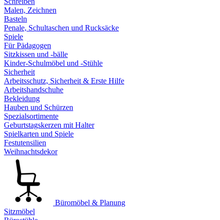
Schreiben
Malen, Zeichnen
Basteln
Penale, Schultaschen und Rucksäcke
Spiele
Für Pädagogen
Sitzkissen und -bälle
Kinder-Schulmöbel und -Stühle
Sicherheit
Arbeitsschutz, Sicherheit & Erste Hilfe
Arbeitshandschuhe
Bekleidung
Hauben und Schürzen
Spezialsortimente
Geburtstagskerzen mit Halter
Spielkarten und Spiele
Festutensilien
Weihnachtsdekor
Büromöbel & Planung
Sitzmöbel