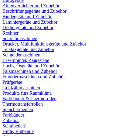
Bürogeräte
Aktenvernichter und Zubehör
Beschriftungsgeräte und Zubehör
Bindegeräte und Zubehör
Laminiergeräte und Zubehör
Diktiergeräte und Zubehör
Rechner
Schreibmaschinen
Drucker, Multifunktionsgeräte und Zubehör
Telefaxgeräte und Zubehör
Schneidemaschinen
Laserpointer, Zeigestäbe
Loch-, Ösgeräte und Zubehör
Falzmaschinen und Zubehör
Frankiermaschinen und Zubehör
Prüfgeräte
Geldzählmaschinen
Produkte fürs Raumklima
Farbbänder & Thermorollen
Thermotransferrollen
Speichermedien
Farbbänder
Zubehör
Schulbedarf
Hefte, Einbände