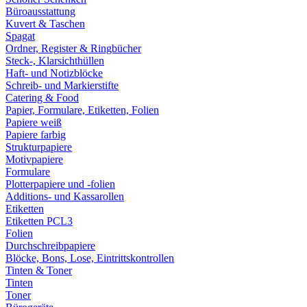
Büroausstattung
Kuvert & Taschen
Spagat
Ordner, Register & Ringbücher
Steck-, Klarsichthüllen
Haft- und Notizblöcke
Schreib- und Markierstifte
Catering & Food
Papier, Formulare, Etiketten, Folien
Papiere weiß
Papiere farbig
Strukturpapiere
Motivpapiere
Formulare
Plotterpapiere und -folien
Additions- und Kassarollen
Etiketten
Etiketten PCL3
Folien
Durchschreibpapiere
Blöcke, Bons, Lose, Eintrittskontrollen
Tinten & Toner
Tinten
Toner