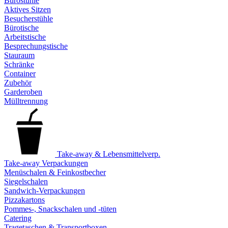
Bürostühle
Aktives Sitzen
Besucherstühle
Bürotische
Arbeitstische
Besprechungstische
Stauraum
Schränke
Container
Zubehör
Garderoben
Mülltrennung
Take-away & Lebensmittelverp.
Take-away Verpackungen
Menüschalen & Feinkostbecher
Siegelschalen
Sandwich-Verpackungen
Pizzakartons
Pommes-, Snackschalen und -tüten
Catering
Tragetaschen & Transportboxen