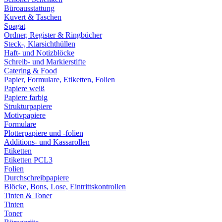
Büroausstattung
Kuvert & Taschen
Spagat
Ordner, Register & Ringbücher
Steck-, Klarsichthüllen
Haft- und Notizblöcke
Schreib- und Markierstifte
Catering & Food
Papier, Formulare, Etiketten, Folien
Papiere weiß
Papiere farbig
Strukturpapiere
Motivpapiere
Formulare
Plotterpapiere und -folien
Additions- und Kassarollen
Etiketten
Etiketten PCL3
Folien
Durchschreibpapiere
Blöcke, Bons, Lose, Eintrittskontrollen
Tinten & Toner
Tinten
Toner