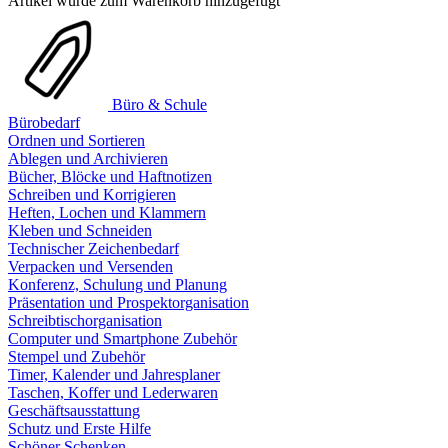
Artikel wurde zum Warenkorb hinzugefügt
Büro & Schule
Bürobedarf
Ordnen und Sortieren
Ablegen und Archivieren
Bücher, Blöcke und Haftnotizen
Schreiben und Korrigieren
Heften, Lochen und Klammern
Kleben und Schneiden
Technischer Zeichenbedarf
Verpacken und Versenden
Konferenz, Schulung und Planung
Präsentation und Prospektorganisation
Schreibtischorganisation
Computer und Smartphone Zubehör
Stempel und Zubehör
Timer, Kalender und Jahresplaner
Taschen, Koffer und Lederwaren
Geschäftsausstattung
Schutz und Erste Hilfe
Schöner Schenken