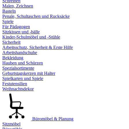
Schreiben
Malen, Zeichnen
Basteln
Penale, Schultaschen und Rucksäcke
Spiele
Für Pädagogen
Sitzkissen und -bälle
Kinder-Schulmöbel und -Stühle
Sicherheit
Arbeitsschutz, Sicherheit & Erste Hilfe
Arbeitshandschuhe
Bekleidung
Hauben und Schürzen
Spezialsortimente
Geburtstagskerzen mit Halter
Spielkarten und Spiele
Festutensilien
Weihnachtsdekor
Büromöbel & Planung
Sitzmöbel