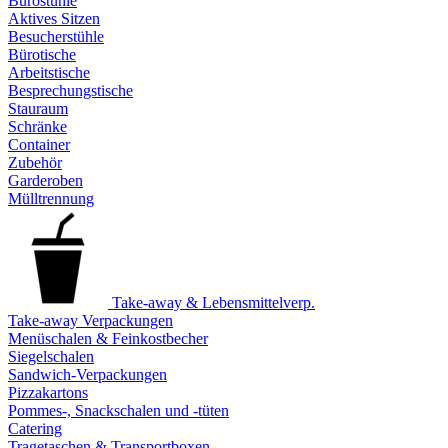
Bürostühle
Aktives Sitzen
Besucherstühle
Bürotische
Arbeitstische
Besprechungstische
Stauraum
Schränke
Container
Zubehör
Garderoben
Mülltrennung
Take-away & Lebensmittelverp.
Take-away Verpackungen
Menüschalen & Feinkostbecher
Siegelschalen
Sandwich-Verpackungen
Pizzakartons
Pommes-, Snackschalen und -tüten
Catering
Tragetaschen & Transportboxen