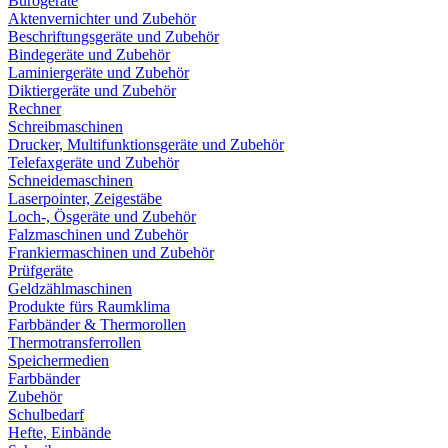
Bürogeräte
Aktenvernichter und Zubehör
Beschriftungsgeräte und Zubehör
Bindegeräte und Zubehör
Laminiergeräte und Zubehör
Diktiergeräte und Zubehör
Rechner
Schreibmaschinen
Drucker, Multifunktionsgeräte und Zubehör
Telefaxgeräte und Zubehör
Schneidemaschinen
Laserpointer, Zeigestäbe
Loch-, Ösgeräte und Zubehör
Falzmaschinen und Zubehör
Frankiermaschinen und Zubehör
Prüfgeräte
Geldzählmaschinen
Produkte fürs Raumklima
Farbbänder & Thermorollen
Thermotransferrollen
Speichermedien
Farbbänder
Zubehör
Schulbedarf
Hefte, Einbände