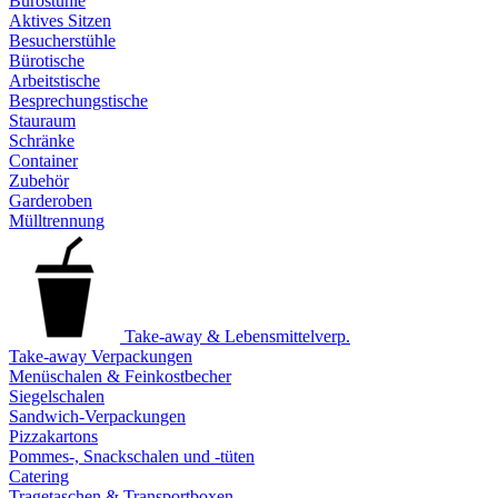
Bürostühle
Aktives Sitzen
Besucherstühle
Bürotische
Arbeitstische
Besprechungstische
Stauraum
Schränke
Container
Zubehör
Garderoben
Mülltrennung
Take-away & Lebensmittelverp.
Take-away Verpackungen
Menüschalen & Feinkostbecher
Siegelschalen
Sandwich-Verpackungen
Pizzakartons
Pommes-, Snackschalen und -tüten
Catering
Tragetaschen & Transportboxen