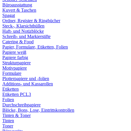
Büroausstattung
Kuvert & Taschen
Spagat
Ordner, Register & Ringbücher
Steck-, Klarsichthüllen
Haft- und Notizblöcke
Schreib- und Markierstifte
Catering & Food
Papier, Formulare, Etiketten, Folien
Papiere weiß
Papiere farbig
Strukturpapiere
Motivpapiere
Formulare
Plotterpapiere und -folien
Additions- und Kassarollen
Etiketten
Etiketten PCL3
Folien
Durchschreibpapiere
Blöcke, Bons, Lose, Eintrittskontrollen
Tinten & Toner
Tinten
Toner