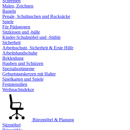
Schreiben
Malen, Zeichnen
Basteln
Penale, Schultaschen und Rucksäcke
Spiele
Für Pädagogen
Sitzkissen und -bälle
Kinder-Schulmöbel und -Stühle
Sicherheit
Arbeitsschutz, Sicherheit & Erste Hilfe
Arbeitshandschuhe
Bekleidung
Hauben und Schürzen
Spezialsortimente
Geburtstagskerzen mit Halter
Spielkarten und Spiele
Festutensilien
Weihnachtsdekor
Büromöbel & Planung
Sitzmöbel