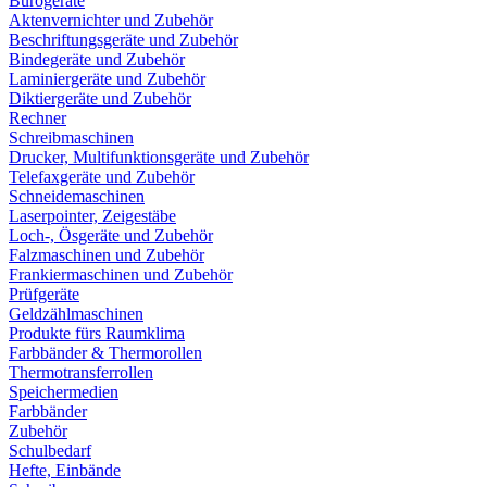
Bürogeräte
Aktenvernichter und Zubehör
Beschriftungsgeräte und Zubehör
Bindegeräte und Zubehör
Laminiergeräte und Zubehör
Diktiergeräte und Zubehör
Rechner
Schreibmaschinen
Drucker, Multifunktionsgeräte und Zubehör
Telefaxgeräte und Zubehör
Schneidemaschinen
Laserpointer, Zeigestäbe
Loch-, Ösgeräte und Zubehör
Falzmaschinen und Zubehör
Frankiermaschinen und Zubehör
Prüfgeräte
Geldzählmaschinen
Produkte fürs Raumklima
Farbbänder & Thermorollen
Thermotransferrollen
Speichermedien
Farbbänder
Zubehör
Schulbedarf
Hefte, Einbände