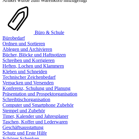
Artikel wurde zum Warenkorb hinzugefügt
Büro & Schule
Bürobedarf
Ordnen und Sortieren
Ablegen und Archivieren
Bücher, Blöcke und Haftnotizen
Schreiben und Korrigieren
Heften, Lochen und Klammern
Kleben und Schneiden
Technischer Zeichenbedarf
Verpacken und Versenden
Konferenz, Schulung und Planung
Präsentation und Prospektorganisation
Schreibtischorganisation
Computer und Smartphone Zubehör
Stempel und Zubehör
Timer, Kalender und Jahresplaner
Taschen, Koffer und Lederwaren
Geschäftsausstattung
Schutz und Erste Hilfe
Schöner Schenken