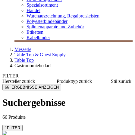
Spezialsortiment
Handel
Warenauszeichnung, Regalpreisleisten
Polyesterbindebänder
Splintenapparate und Zubehör
Etiketten
Kabelbinder
Messerle
Table Top & Guest Supply
Table Top
Gastronomiebedarf
FILTER
Hersteller
zurück
Produkttyp
zurück
Stil
zurück
Adeco
Caps
Kind
66
ERGEBNISSE ANZEIGEN
Bacher+Demmler
Lätzchen
Basic
Biella
Menükarte
Suchergebnisse
Brauns
Notizblöcke
iSi
Servietten
mehr anzeigen
mehr anzeigen
66 Produkte
1
FILTER