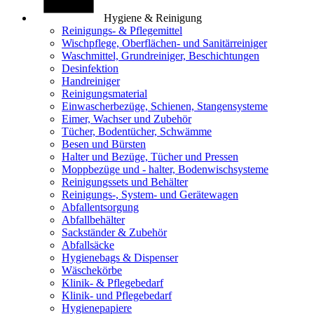
Hygiene & Reinigung
Reinigungs- & Pflegemittel
Wischpflege, Oberflächen- und Sanitärreiniger
Waschmittel, Grundreiniger, Beschichtungen
Desinfektion
Handreiniger
Reinigungsmaterial
Einwascherbezüge, Schienen, Stangensysteme
Eimer, Wachser und Zubehör
Tücher, Bodentücher, Schwämme
Besen und Bürsten
Halter und Bezüge, Tücher und Pressen
Moppbezüge und - halter, Bodenwischsysteme
Reinigungssets und Behälter
Reinigungs-, System- und Gerätewagen
Abfallentsorgung
Abfallbehälter
Sackständer & Zubehör
Abfallsäcke
Hygienebags & Dispenser
Wäschekörbe
Klinik- & Pflegebedarf
Klinik- und Pflegebedarf
Hygienepapiere