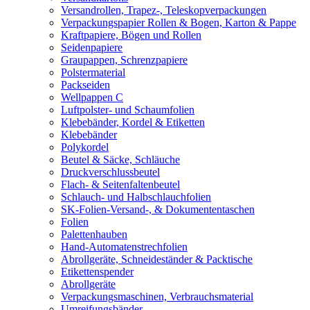
Versandrollen, Trapez-, Teleskopverpackungen
Verpackungspapier Rollen & Bogen, Karton & Pappe
Kraftpapiere, Bögen und Rollen
Seidenpapiere
Graupappen, Schrenzpapiere
Polstermaterial
Packseiden
Wellpappen C
Luftpolster- und Schaumfolien
Klebebänder, Kordel & Etiketten
Klebebänder
Polykordel
Beutel & Säcke, Schläuche
Druckverschlussbeutel
Flach- & Seitenfaltenbeutel
Schlauch- und Halbschlauchfolien
SK-Folien-Versand-, & Dokumententaschen
Folien
Palettenhauben
Hand-Automatenstrechfolien
Abrollgeräte, Schneideständer & Packtische
Etikettenspender
Abrollgeräte
Verpackungsmaschinen, Verbrauchsmaterial
Umreifungsbänder