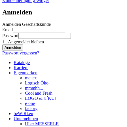
Kundenbefragung Widget
Anmelden
Anmelden Geschäftskunde
Email
Passwort
Angemeldet bleiben
Anmelden
Passwort vergessen?
Kataloge
Karriere
Eigenmarken
me:tex
Logisch Öko
mmmhh...
Cool and Fresh
LOGO & [I´KU]
e-one
factory
beWIRken
Unternehmen
Über MESSERLE