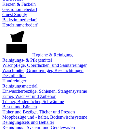
Kerzen & Fackeln
Gastronomiebedarf
Guest Supply
Badezimmerbedarf
Hotelzimmerbedarf
Hygiene & Reinigung
Reinigungs- & Pflegemittel
Wischpflege, Oberflächen- und Sanitärreiniger
Waschmittel, Grundreiniger, Beschichtungen
Desinfektion
Handreiniger
Reinigungsmaterial
Einwascherbezüge, Schienen, Stangensysteme
Eimer, Wachser und Zubehör
Tücher, Bodentücher, Schwämme
Besen und Bürsten
Halter und Bezüge, Tücher und Pressen
Moppbezüge und - halter, Bodenwischsysteme
Reinigungssets und Behälter
Reinigungs-, System- und Gerätewagen