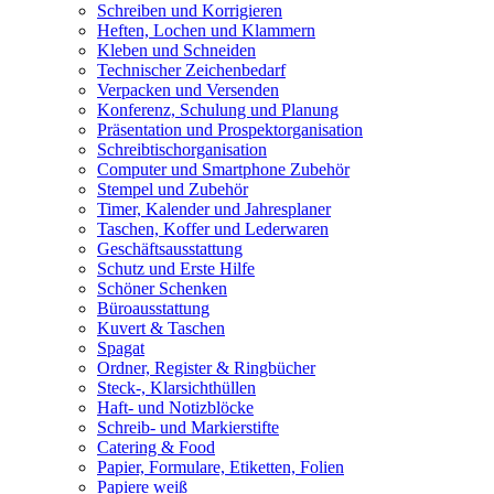
Schreiben und Korrigieren
Heften, Lochen und Klammern
Kleben und Schneiden
Technischer Zeichenbedarf
Verpacken und Versenden
Konferenz, Schulung und Planung
Präsentation und Prospektorganisation
Schreibtischorganisation
Computer und Smartphone Zubehör
Stempel und Zubehör
Timer, Kalender und Jahresplaner
Taschen, Koffer und Lederwaren
Geschäftsausstattung
Schutz und Erste Hilfe
Schöner Schenken
Büroausstattung
Kuvert & Taschen
Spagat
Ordner, Register & Ringbücher
Steck-, Klarsichthüllen
Haft- und Notizblöcke
Schreib- und Markierstifte
Catering & Food
Papier, Formulare, Etiketten, Folien
Papiere weiß