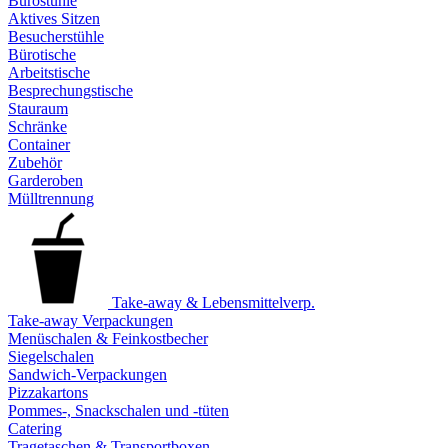
Bürostühle
Aktives Sitzen
Besucherstühle
Bürotische
Arbeitstische
Besprechungstische
Stauraum
Schränke
Container
Zubehör
Garderoben
Mülltrennung
Take-away & Lebensmittelverp.
Take-away Verpackungen
Menüschalen & Feinkostbecher
Siegelschalen
Sandwich-Verpackungen
Pizzakartons
Pommes-, Snackschalen und -tüten
Catering
Tragetaschen & Transportboxen