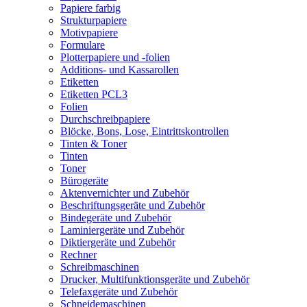
Papiere farbig
Strukturpapiere
Motivpapiere
Formulare
Plotterpapiere und -folien
Additions- und Kassarollen
Etiketten
Etiketten PCL3
Folien
Durchschreibpapiere
Blöcke, Bons, Lose, Eintrittskontrollen
Tinten & Toner
Tinten
Toner
Bürogeräte
Aktenvernichter und Zubehör
Beschriftungsgeräte und Zubehör
Bindegeräte und Zubehör
Laminiergeräte und Zubehör
Diktiergeräte und Zubehör
Rechner
Schreibmaschinen
Drucker, Multifunktionsgeräte und Zubehör
Telefaxgeräte und Zubehör
Schneidemaschinen