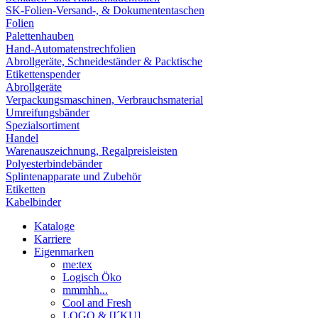
SK-Folien-Versand-, & Dokumententaschen
Folien
Palettenhauben
Hand-Automatenstrechfolien
Abrollgeräte, Schneideständer & Packtische
Etikettenspender
Abrollgeräte
Verpackungsmaschinen, Verbrauchsmaterial
Umreifungsbänder
Spezialsortiment
Handel
Warenauszeichnung, Regalpreisleisten
Polyesterbindebänder
Splintenapparate und Zubehör
Etiketten
Kabelbinder
Kataloge
Karriere
Eigenmarken
me:tex
Logisch Öko
mmmhh...
Cool and Fresh
LOGO & [I´KU]