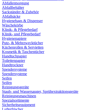
Abfallentsorgung
Abfallbehälter
Sackständer & Zubehör
Abfallsäcke
Hygienebags & Dispenser
Wäschekörbe
Klinik- & Pflegebedarf
Klinik- und Pflegebedarf
Hygienepapiere
Putz- & Mehrzwecktücher
Küchenrollen & Servietten
Kosmetik & Taschentücher
Handtuchpapier
Toilettenpapier
Handtrockner
Spendersysteme
Spendersysteme
Seifen
Seifen
Reinigungsgeräte
Staub- und Wassersauger, Sprühextraktionsgeräte
Reinigungsmaschinen
Spezialsortimente
Sicherheitsequipment
Lufterfrischer