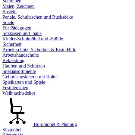
Schreiben
Malen, Zeichnen
Basteln
Penale, Schultaschen und Rucksäcke
Spiele
Für Pädagogen
Sitzkissen und -bälle
Kinder-Schulmöbel und -Stühle
Sicherheit
Arbeitsschutz, Sicherheit & Erste Hilfe
Arbeitshandschuhe
Bekleidung
Hauben und Schürzen
Spezialsortimente
Geburtstagskerzen mit Halter
Spielkarten und Spiele
Festutensilien
Weihnachtsdekor
Büromöbel & Planung
Sitzmöbel