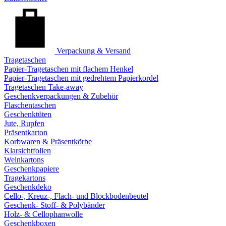
Verpackung & Versand
Tragetaschen
Papier-Tragetaschen mit flachem Henkel
Papier-Tragetaschen mit gedrehtem Papierkordel
Tragetaschen Take-away
Geschenkverpackungen & Zubehör
Flaschentaschen
Geschenktüten
Jute, Rupfen
Präsentkarton
Korbwaren & Präsentkörbe
Klarsichtfolien
Weinkartons
Geschenkpapiere
Tragekartons
Geschenkdeko
Cello-, Kreuz-, Flach- und Blockbodenbeutel
Geschenk- Stoff- & Polybänder
Holz- & Cellophanwolle
Geschenkboxen