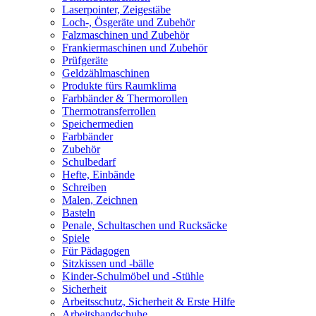
Laserpointer, Zeigestäbe
Loch-, Ösgeräte und Zubehör
Falzmaschinen und Zubehör
Frankiermaschinen und Zubehör
Prüfgeräte
Geldzählmaschinen
Produkte fürs Raumklima
Farbbänder & Thermorollen
Thermotransferrollen
Speichermedien
Farbbänder
Zubehör
Schulbedarf
Hefte, Einbände
Schreiben
Malen, Zeichnen
Basteln
Penale, Schultaschen und Rucksäcke
Spiele
Für Pädagogen
Sitzkissen und -bälle
Kinder-Schulmöbel und -Stühle
Sicherheit
Arbeitsschutz, Sicherheit & Erste Hilfe
Arbeitshandschuhe