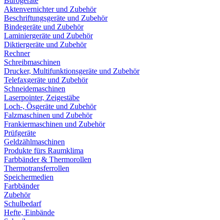
Bürogeräte
Aktenvernichter und Zubehör
Beschriftungsgeräte und Zubehör
Bindegeräte und Zubehör
Laminiergeräte und Zubehör
Diktiergeräte und Zubehör
Rechner
Schreibmaschinen
Drucker, Multifunktionsgeräte und Zubehör
Telefaxgeräte und Zubehör
Schneidemaschinen
Laserpointer, Zeigestäbe
Loch-, Ösgeräte und Zubehör
Falzmaschinen und Zubehör
Frankiermaschinen und Zubehör
Prüfgeräte
Geldzählmaschinen
Produkte fürs Raumklima
Farbbänder & Thermorollen
Thermotransferrollen
Speichermedien
Farbbänder
Zubehör
Schulbedarf
Hefte, Einbände