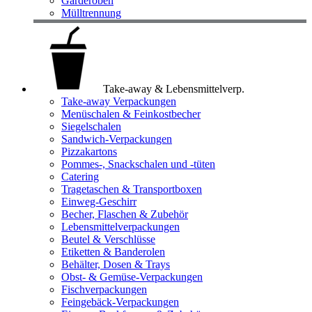
Garderoben
Mülltrennung
Take-away & Lebensmittelverp.
Take-away Verpackungen
Menüschalen & Feinkostbecher
Siegelschalen
Sandwich-Verpackungen
Pizzakartons
Pommes-, Snackschalen und -tüten
Catering
Tragetaschen & Transportboxen
Einweg-Geschirr
Becher, Flaschen & Zubehör
Lebensmittelverpackungen
Beutel & Verschlüsse
Etiketten & Banderolen
Behälter, Dosen & Trays
Obst- & Gemüse-Verpackungen
Fischverpackungen
Feingebäck-Verpackungen