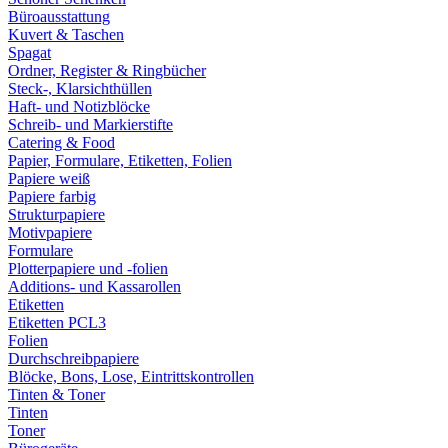
Büroausstattung
Kuvert & Taschen
Spagat
Ordner, Register & Ringbücher
Steck-, Klarsichthüllen
Haft- und Notizblöcke
Schreib- und Markierstifte
Catering & Food
Papier, Formulare, Etiketten, Folien
Papiere weiß
Papiere farbig
Strukturpapiere
Motivpapiere
Formulare
Plotterpapiere und -folien
Additions- und Kassarollen
Etiketten
Etiketten PCL3
Folien
Durchschreibpapiere
Blöcke, Bons, Lose, Eintrittskontrollen
Tinten & Toner
Tinten
Toner