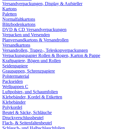
Versandverpackungen, Display & Aufsteller
Kartons
Paletten
Normalfaltkartons
Blitzbodenkartons
DVD & CD Versandverpackungen
Verpacken und Versenden
Planversandkartons & Versandrollen
Versandkartons
Versandrollen, Trapez-, Teleskopverpackungen
Verpackungspapier Rollen & Bogen, Karton & Pappe
Kraftpapiere, Bögen und Rollen
Seidenpapiere
Graupappen, Schrenzpapiere
Polstermaterial
Packseiden
Wellpappen C
Luftpolster- und Schaumfolien
Klebebänder, Kordel & Etiketten
Klebebänder
Polykordel
Beutel & Säcke, Schläuche
Druckverschlussbeutel
Flach- & Seitenfaltenbeutel
Schlauch- und Halbschlauchfolien