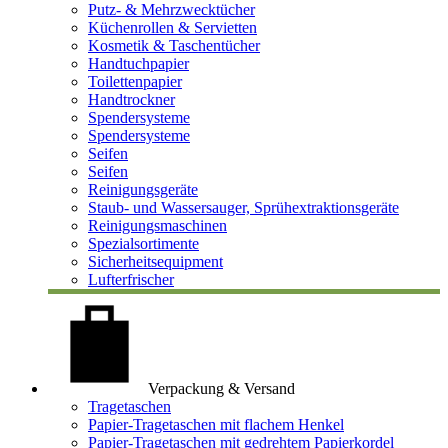
Putz- & Mehrzwecktücher
Küchenrollen & Servietten
Kosmetik & Taschentücher
Handtuchpapier
Toilettenpapier
Handtrockner
Spendersysteme
Spendersysteme
Seifen
Seifen
Reinigungsgeräte
Staub- und Wassersauger, Sprühextraktionsgeräte
Reinigungsmaschinen
Spezialsortimente
Sicherheitsequipment
Lufterfrischer
Verpackung & Versand
Tragetaschen
Papier-Tragetaschen mit flachem Henkel
Papier-Tragetaschen mit gedrehtem Papierkordel