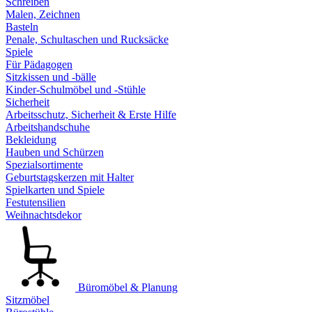
Schreiben
Malen, Zeichnen
Basteln
Penale, Schultaschen und Rucksäcke
Spiele
Für Pädagogen
Sitzkissen und -bälle
Kinder-Schulmöbel und -Stühle
Sicherheit
Arbeitsschutz, Sicherheit & Erste Hilfe
Arbeitshandschuhe
Bekleidung
Hauben und Schürzen
Spezialsortimente
Geburtstagskerzen mit Halter
Spielkarten und Spiele
Festutensilien
Weihnachtsdekor
Büromöbel & Planung
Sitzmöbel