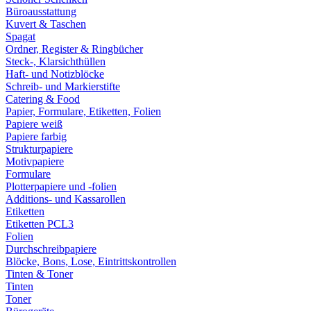
Büroausstattung
Kuvert & Taschen
Spagat
Ordner, Register & Ringbücher
Steck-, Klarsichthüllen
Haft- und Notizblöcke
Schreib- und Markierstifte
Catering & Food
Papier, Formulare, Etiketten, Folien
Papiere weiß
Papiere farbig
Strukturpapiere
Motivpapiere
Formulare
Plotterpapiere und -folien
Additions- und Kassarollen
Etiketten
Etiketten PCL3
Folien
Durchschreibpapiere
Blöcke, Bons, Lose, Eintrittskontrollen
Tinten & Toner
Tinten
Toner