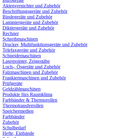
Bürogeräte
Aktenvernichter und Zubehör
Beschriftungsgeräte und Zubehör
Bindegeräte und Zubehör
Laminiergeräte und Zubehör
Diktiergeräte und Zubehör
Rechner
Schreibmaschinen
Drucker, Multifunktionsgeräte und Zubehör
Telefaxgeräte und Zubehör
Schneidemaschinen
Laserpointer, Zeigestäbe
Loch-, Ösgeräte und Zubehör
Falzmaschinen und Zubehör
Frankiermaschinen und Zubehör
Prüfgeräte
Geldzählmaschinen
Produkte fürs Raumklima
Farbbänder & Thermorollen
Thermotransferrollen
Speichermedien
Farbbänder
Zubehör
Schulbedarf
Hefte, Einbände