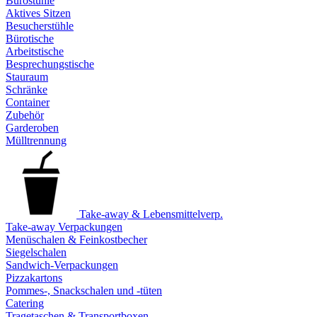
Bürostühle
Aktives Sitzen
Besucherstühle
Bürotische
Arbeitstische
Besprechungstische
Stauraum
Schränke
Container
Zubehör
Garderoben
Mülltrennung
Take-away & Lebensmittelverp.
Take-away Verpackungen
Menüschalen & Feinkostbecher
Siegelschalen
Sandwich-Verpackungen
Pizzakartons
Pommes-, Snackschalen und -tüten
Catering
Tragetaschen & Transportboxen