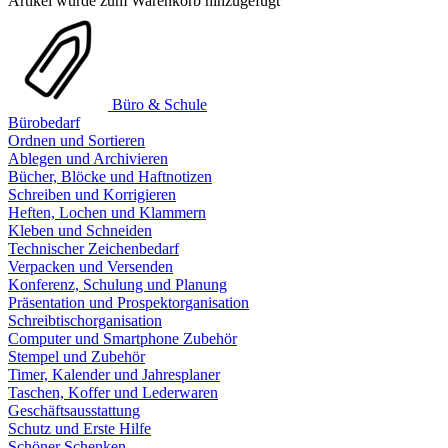
Artikel wurde zum Warenkorb hinzugefügt
Büro & Schule
Bürobedarf
Ordnen und Sortieren
Ablegen und Archivieren
Bücher, Blöcke und Haftnotizen
Schreiben und Korrigieren
Heften, Lochen und Klammern
Kleben und Schneiden
Technischer Zeichenbedarf
Verpacken und Versenden
Konferenz, Schulung und Planung
Präsentation und Prospektorganisation
Schreibtischorganisation
Computer und Smartphone Zubehör
Stempel und Zubehör
Timer, Kalender und Jahresplaner
Taschen, Koffer und Lederwaren
Geschäftsausstattung
Schutz und Erste Hilfe
Schöner Schenken