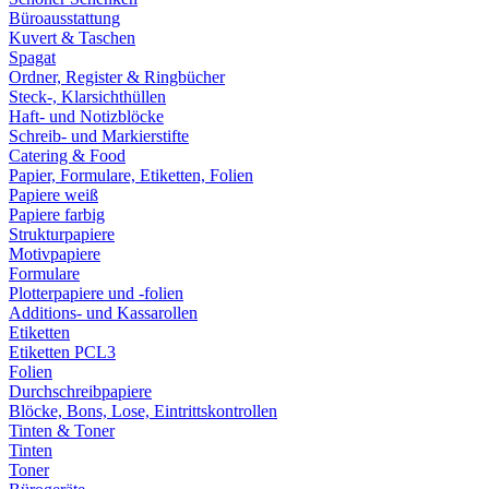
Büroausstattung
Kuvert & Taschen
Spagat
Ordner, Register & Ringbücher
Steck-, Klarsichthüllen
Haft- und Notizblöcke
Schreib- und Markierstifte
Catering & Food
Papier, Formulare, Etiketten, Folien
Papiere weiß
Papiere farbig
Strukturpapiere
Motivpapiere
Formulare
Plotterpapiere und -folien
Additions- und Kassarollen
Etiketten
Etiketten PCL3
Folien
Durchschreibpapiere
Blöcke, Bons, Lose, Eintrittskontrollen
Tinten & Toner
Tinten
Toner