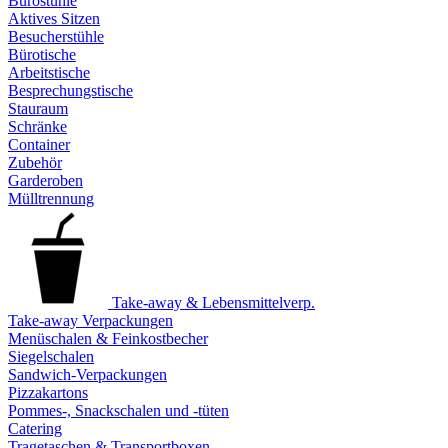
Bürostühle
Aktives Sitzen
Besucherstühle
Bürotische
Arbeitstische
Besprechungstische
Stauraum
Schränke
Container
Zubehör
Garderoben
Mülltrennung
Take-away & Lebensmittelverp.
Take-away Verpackungen
Menüschalen & Feinkostbecher
Siegelschalen
Sandwich-Verpackungen
Pizzakartons
Pommes-, Snackschalen und -tüten
Catering
Tragetaschen & Transportboxen