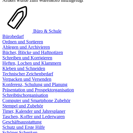
Artikel wurde zum Warenkorb hinzugefügt
Büro & Schule
Bürobedarf
Ordnen und Sortieren
Ablegen und Archivieren
Bücher, Blöcke und Haftnotizen
Schreiben und Korrigieren
Heften, Lochen und Klammern
Kleben und Schneiden
Technischer Zeichenbedarf
Verpacken und Versenden
Konferenz, Schulung und Planung
Präsentation und Prospektorganisation
Schreibtischorganisation
Computer und Smartphone Zubehör
Stempel und Zubehör
Timer, Kalender und Jahresplaner
Taschen, Koffer und Lederwaren
Geschäftsausstattung
Schutz und Erste Hilfe
Schöner Schenken