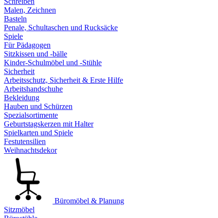
Schreiben
Malen, Zeichnen
Basteln
Penale, Schultaschen und Rucksäcke
Spiele
Für Pädagogen
Sitzkissen und -bälle
Kinder-Schulmöbel und -Stühle
Sicherheit
Arbeitsschutz, Sicherheit & Erste Hilfe
Arbeitshandschuhe
Bekleidung
Hauben und Schürzen
Spezialsortimente
Geburtstagskerzen mit Halter
Spielkarten und Spiele
Festutensilien
Weihnachtsdekor
Büromöbel & Planung
Sitzmöbel