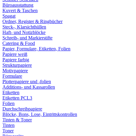
Büroausstattung
Kuvert & Taschen
Spagat
Ordner, Register & Ringbücher
Steck-, Klarsichthüllen
Haft- und Notizblöcke
Schreib- und Markierstifte
Catering & Food
Papier, Formulare, Etiketten, Folien
Papiere weiß
Papiere farbig
Strukturpapiere
Motivpapiere
Formulare
Plotterpapiere und -folien
Additions- und Kassarollen
Etiketten
Etiketten PCL3
Folien
Durchschreibpapiere
Blöcke, Bons, Lose, Eintrittskontrollen
Tinten & Toner
Tinten
Toner