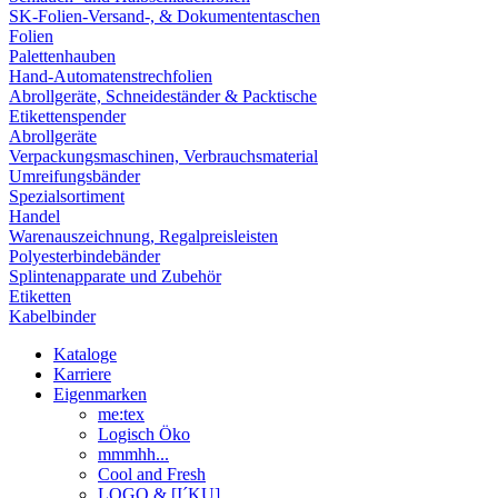
SK-Folien-Versand-, & Dokumententaschen
Folien
Palettenhauben
Hand-Automatenstrechfolien
Abrollgeräte, Schneideständer & Packtische
Etikettenspender
Abrollgeräte
Verpackungsmaschinen, Verbrauchsmaterial
Umreifungsbänder
Spezialsortiment
Handel
Warenauszeichnung, Regalpreisleisten
Polyesterbindebänder
Splintenapparate und Zubehör
Etiketten
Kabelbinder
Kataloge
Karriere
Eigenmarken
me:tex
Logisch Öko
mmmhh...
Cool and Fresh
LOGO & [I´KU]