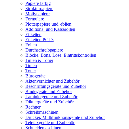
Papiere farbig
Strukturpapiere
Motivpapiere
Formulare
Plotterpapiere und -folien
Additions- und Kassarollen
Etiketten
Etiketten PCL3
Folien
Durchschreibpapiere
Blöcke, Bons, Lose, Eintrittskontrollen
Tinten & Toner
Tinten
Toner
Bürogeräte
Aktenvernichter und Zubehör
Beschriftungsgeräte und Zubehör
Bindegeräte und Zubehör
Laminiergeräte und Zubehör
Diktiergeräte und Zubehör
Rechner
Schreibmaschinen
Drucker, Multifunktionsgeräte und Zubehör
Telefaxgeräte und Zubehör
Schneidemaschinen