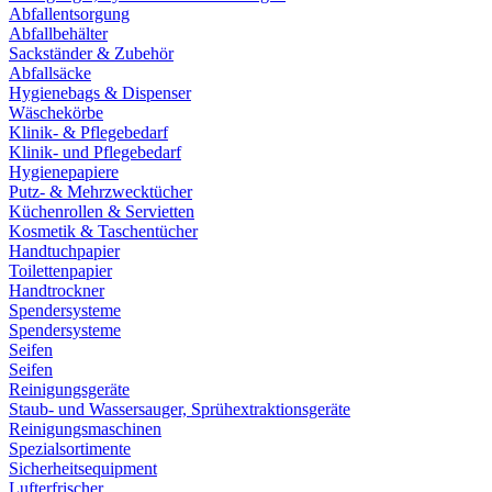
Abfallentsorgung
Abfallbehälter
Sackständer & Zubehör
Abfallsäcke
Hygienebags & Dispenser
Wäschekörbe
Klinik- & Pflegebedarf
Klinik- und Pflegebedarf
Hygienepapiere
Putz- & Mehrzwecktücher
Küchenrollen & Servietten
Kosmetik & Taschentücher
Handtuchpapier
Toilettenpapier
Handtrockner
Spendersysteme
Spendersysteme
Seifen
Seifen
Reinigungsgeräte
Staub- und Wassersauger, Sprühextraktionsgeräte
Reinigungsmaschinen
Spezialsortimente
Sicherheitsequipment
Lufterfrischer