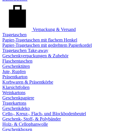
Verpackung & Versand
Tragetaschen
Papier-Tragetaschen mit flachem Henkel
Papier-Tragetaschen mit gedrehtem Papierkordel
Tragetaschen Take-away
Geschenkverpackungen & Zubehör
Flaschentaschen
Geschenktüten
Jute, Rupfen
Präsentkarton
Korbwaren & Präsentkörbe
Klarsichtfolien
Weinkartons
Geschenkpapiere
Tragekartons
Geschenkdeko
Cello-, Kreuz-, Flach- und Blockbodenbeutel
Geschenk- Stoff- & Polybänder
Holz- & Cellophanwolle
Geschenkboxen