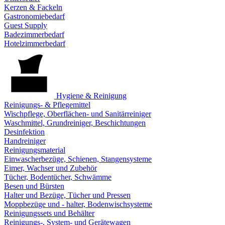
Kerzen & Fackeln
Gastronomiebedarf
Guest Supply
Badezimmerbedarf
Hotelzimmerbedarf
Hygiene & Reinigung
Reinigungs- & Pflegemittel
Wischpflege, Oberflächen- und Sanitärreiniger
Waschmittel, Grundreiniger, Beschichtungen
Desinfektion
Handreiniger
Reinigungsmaterial
Einwascherbezüge, Schienen, Stangensysteme
Eimer, Wachser und Zubehör
Tücher, Bodentücher, Schwämme
Besen und Bürsten
Halter und Bezüge, Tücher und Pressen
Moppbezüge und - halter, Bodenwischsysteme
Reinigungssets und Behälter
Reinigungs-, System- und Gerätewagen