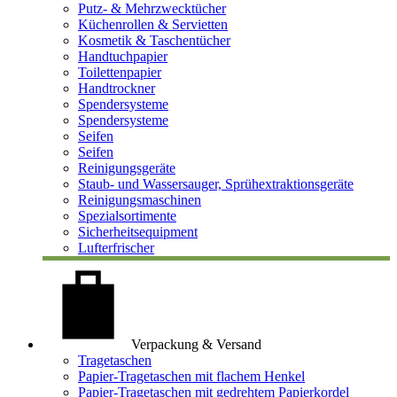
Putz- & Mehrzwecktücher
Küchenrollen & Servietten
Kosmetik & Taschentücher
Handtuchpapier
Toilettenpapier
Handtrockner
Spendersysteme
Spendersysteme
Seifen
Seifen
Reinigungsgeräte
Staub- und Wassersauger, Sprühextraktionsgeräte
Reinigungsmaschinen
Spezialsortimente
Sicherheitsequipment
Lufterfrischer
Verpackung & Versand
Tragetaschen
Papier-Tragetaschen mit flachem Henkel
Papier-Tragetaschen mit gedrehtem Papierkordel