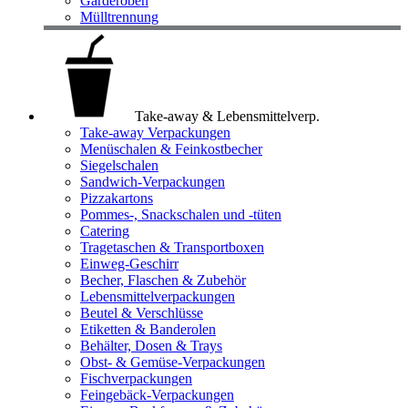
Garderoben
Mülltrennung
Take-away & Lebensmittelverp.
Take-away Verpackungen
Menüschalen & Feinkostbecher
Siegelschalen
Sandwich-Verpackungen
Pizzakartons
Pommes-, Snackschalen und -tüten
Catering
Tragetaschen & Transportboxen
Einweg-Geschirr
Becher, Flaschen & Zubehör
Lebensmittelverpackungen
Beutel & Verschlüsse
Etiketten & Banderolen
Behälter, Dosen & Trays
Obst- & Gemüse-Verpackungen
Fischverpackungen
Feingebäck-Verpackungen