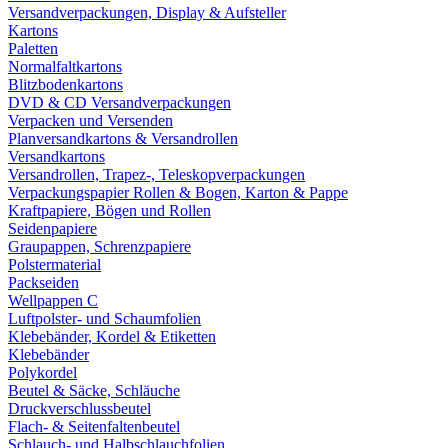
Versandverpackungen, Display & Aufsteller
Kartons
Paletten
Normalfaltkartons
Blitzbodenkartons
DVD & CD Versandverpackungen
Verpacken und Versenden
Planversandkartons & Versandrollen
Versandkartons
Versandrollen, Trapez-, Teleskopverpackungen
Verpackungspapier Rollen & Bogen, Karton & Pappe
Kraftpapiere, Bögen und Rollen
Seidenpapiere
Graupappen, Schrenzpapiere
Polstermaterial
Packseiden
Wellpappen C
Luftpolster- und Schaumfolien
Klebebänder, Kordel & Etiketten
Klebebänder
Polykordel
Beutel & Säcke, Schläuche
Druckverschlussbeutel
Flach- & Seitenfaltenbeutel
Schlauch- und Halbschlauchfolien