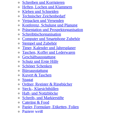
Schreiben und Korrigieren
Heften, Lochen und Klammern
Kleben und Schneiden
Technischer Zeichenbedarf
Verpacken und Versenden
Konferenz, Schulung und Planung
Präsentation und Prospektorganisation
Schreibtischorganisation
Computer und Smartphone Zubehör
Stempel und Zubehör
Timer, Kalender und Jahresplaner
Taschen, Koffer und Lederwaren
Geschäftsausstattung
Schutz und Erste Hilfe
Schöner Schenken
Büroausstattung
Kuvert & Taschen
Spagat
Ordner, Register & Ringbücher
Steck-, Klarsichthüllen
Haft- und Notizblöcke
Schreib- und Markierstifte
Catering & Food
Papier, Formulare, Etiketten, Folien
Papiere weiß