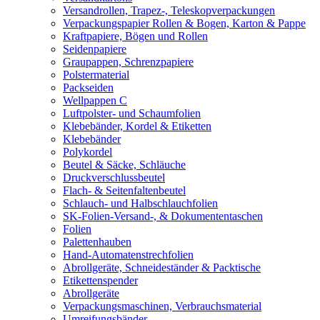
Versandrollen, Trapez-, Teleskopverpackungen
Verpackungspapier Rollen & Bogen, Karton & Pappe
Kraftpapiere, Bögen und Rollen
Seidenpapiere
Graupappen, Schrenzpapiere
Polstermaterial
Packseiden
Wellpappen C
Luftpolster- und Schaumfolien
Klebebänder, Kordel & Etiketten
Klebebänder
Polykordel
Beutel & Säcke, Schläuche
Druckverschlussbeutel
Flach- & Seitenfaltenbeutel
Schlauch- und Halbschlauchfolien
SK-Folien-Versand-, & Dokumententaschen
Folien
Palettenhauben
Hand-Automatenstrechfolien
Abrollgeräte, Schneideständer & Packtische
Etikettenspender
Abrollgeräte
Verpackungsmaschinen, Verbrauchsmaterial
Umreifungsbänder