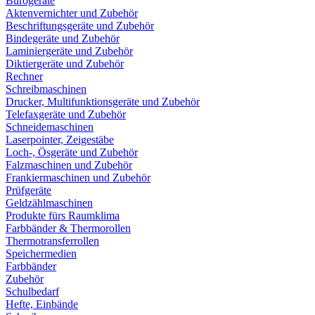
Bürogeräte
Aktenvernichter und Zubehör
Beschriftungsgeräte und Zubehör
Bindegeräte und Zubehör
Laminiergeräte und Zubehör
Diktiergeräte und Zubehör
Rechner
Schreibmaschinen
Drucker, Multifunktionsgeräte und Zubehör
Telefaxgeräte und Zubehör
Schneidemaschinen
Laserpointer, Zeigestäbe
Loch-, Ösgeräte und Zubehör
Falzmaschinen und Zubehör
Frankiermaschinen und Zubehör
Prüfgeräte
Geldzählmaschinen
Produkte fürs Raumklima
Farbbänder & Thermorollen
Thermotransferrollen
Speichermedien
Farbbänder
Zubehör
Schulbedarf
Hefte, Einbände