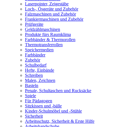
Laserpointer, Zeigestäbe
Loch-, Ösgeräte und Zubehör
Falzmaschinen und Zubehör
Frankiermaschinen und Zubehör
Prüfgeräte
Geldzählmaschinen
Produkte fürs Raumklima
Farbbänder & Thermorollen
Thermotransferrollen
Speichermedien
Farbbänder
Zubehör
Schulbedarf
Hefte, Einbände
Schreiben
Malen, Zeichnen
Basteln
Penale, Schultaschen und Rucksäcke
Spiele
Für Pädagogen
Sitzkissen und -bälle
Kinder-Schulmöbel und -Stühle
Sicherheit
Arbeitsschutz, Sicherheit & Erste Hilfe
Arbeitshandschuhe