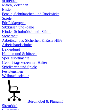
Schreiben
Malen, Zeichnen
Basteln
Penale, Schultaschen und Rucksäcke
Spiele
Für Pädagogen
Sitzkissen und -bälle
Kinder-Schulmöbel und -Stühle
Sicherheit
Arbeitsschutz, Sicherheit & Erste Hilfe
Arbeitshandschuhe
Bekleidung
Hauben und Schürzen
Spezialsortimente
Geburtstagskerzen mit Halter
Spielkarten und Spiele
Festutensilien
Weihnachtsdekor
Büromöbel & Planung
Sitzmöbel