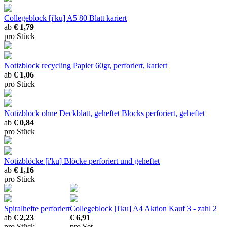
Collegeblock [i'ku]
A5 80 Blatt kariert
ab
€ 1,79
pro Stück
Notizblock recycling
Papier 60gr, perforiert, kariert
ab
€ 1,06
pro Stück
Notizblock ohne Deckblatt, geheftet
Blocks perforiert, geheftet
ab
€ 0,84
pro Stück
Notizblöcke [i'ku]
Blöcke perforiert und geheftet
ab
€ 1,16
pro Stück
Spiralhefte
perforiert
Collegeblock [i'ku] A4 Aktion
Kauf 3 - zahl 2
ab
€ 2,23
€ 6,91
pro Stück
pro Set