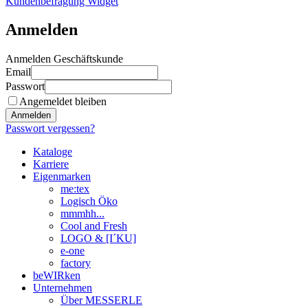
Kundenbefragung Widget
Anmelden
Anmelden Geschäftskunde
Email
Passwort
Angemeldet bleiben
Anmelden
Passwort vergessen?
Kataloge
Karriere
Eigenmarken
me:tex
Logisch Öko
mmmhh...
Cool and Fresh
LOGO & [I´KU]
e-one
factory
beWIRken
Unternehmen
Über MESSERLE