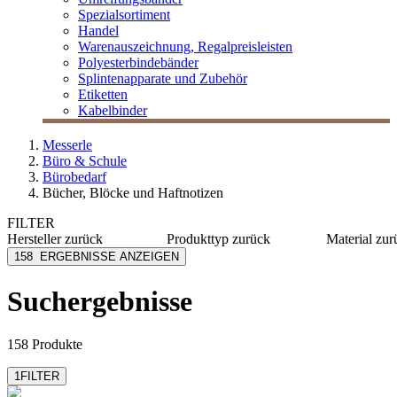
Spezialsortiment
Handel
Warenauszeichnung, Regalpreisleisten
Polyesterbindebänder
Splintenapparate und Zubehör
Etiketten
Kabelbinder
Messerle
Büro & Schule
Bürobedarf
Bücher, Blöcke und Haftnotizen
FILTER
Hersteller
zurück
Produkttyp
zurück
Material
zur
[I`KU]
Hefte
Kunststo
158
ERGEBNISSE ANZEIGEN
Alco
Notizblöcke
Metall
Alpina Leykam
Alumini
Suchergebnisse
Arlac
Karton
Avery Zweckform
Acryl
mehr anzeigen
mehr anzeig
158 Produkte
1
FILTER