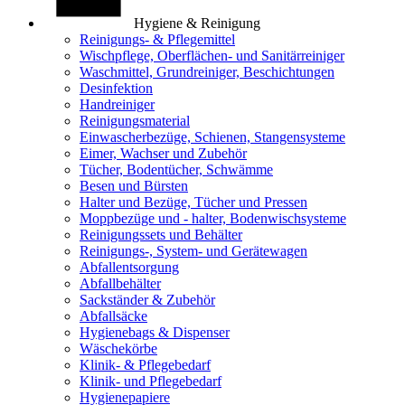
Hygiene & Reinigung
Reinigungs- & Pflegemittel
Wischpflege, Oberflächen- und Sanitärreiniger
Waschmittel, Grundreiniger, Beschichtungen
Desinfektion
Handreiniger
Reinigungsmaterial
Einwascherbezüge, Schienen, Stangensysteme
Eimer, Wachser und Zubehör
Tücher, Bodentücher, Schwämme
Besen und Bürsten
Halter und Bezüge, Tücher und Pressen
Moppbezüge und - halter, Bodenwischsysteme
Reinigungssets und Behälter
Reinigungs-, System- und Gerätewagen
Abfallentsorgung
Abfallbehälter
Sackständer & Zubehör
Abfallsäcke
Hygienebags & Dispenser
Wäschekörbe
Klinik- & Pflegebedarf
Klinik- und Pflegebedarf
Hygienepapiere