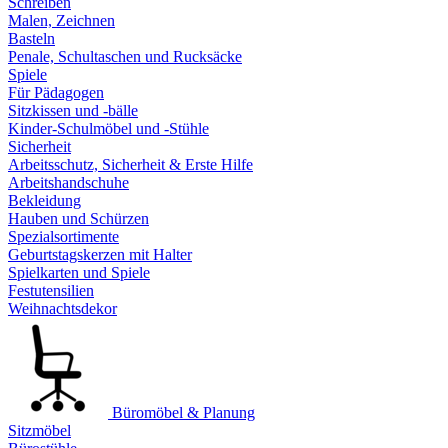
Schreiben
Malen, Zeichnen
Basteln
Penale, Schultaschen und Rucksäcke
Spiele
Für Pädagogen
Sitzkissen und -bälle
Kinder-Schulmöbel und -Stühle
Sicherheit
Arbeitsschutz, Sicherheit & Erste Hilfe
Arbeitshandschuhe
Bekleidung
Hauben und Schürzen
Spezialsortimente
Geburtstagskerzen mit Halter
Spielkarten und Spiele
Festutensilien
Weihnachtsdekor
Büromöbel & Planung
Sitzmöbel