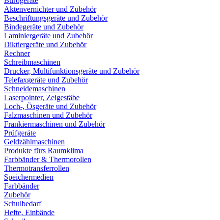
Bürogeräte
Aktenvernichter und Zubehör
Beschriftungsgeräte und Zubehör
Bindegeräte und Zubehör
Laminiergeräte und Zubehör
Diktiergeräte und Zubehör
Rechner
Schreibmaschinen
Drucker, Multifunktionsgeräte und Zubehör
Telefaxgeräte und Zubehör
Schneidemaschinen
Laserpointer, Zeigestäbe
Loch-, Ösgeräte und Zubehör
Falzmaschinen und Zubehör
Frankiermaschinen und Zubehör
Prüfgeräte
Geldzählmaschinen
Produkte fürs Raumklima
Farbbänder & Thermorollen
Thermotransferrollen
Speichermedien
Farbbänder
Zubehör
Schulbedarf
Hefte, Einbände