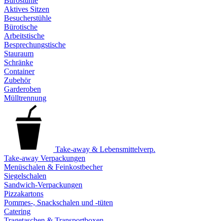
Bürostühle
Aktives Sitzen
Besucherstühle
Bürotische
Arbeitstische
Besprechungstische
Stauraum
Schränke
Container
Zubehör
Garderoben
Mülltrennung
Take-away & Lebensmittelverp.
Take-away Verpackungen
Menüschalen & Feinkostbecher
Siegelschalen
Sandwich-Verpackungen
Pizzakartons
Pommes-, Snackschalen und -tüten
Catering
Tragetaschen & Transportboxen