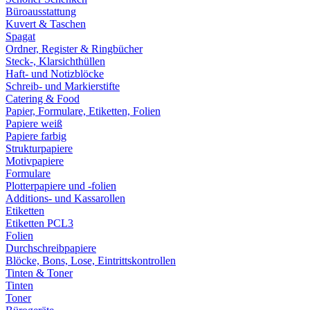
Büroausstattung
Kuvert & Taschen
Spagat
Ordner, Register & Ringbücher
Steck-, Klarsichthüllen
Haft- und Notizblöcke
Schreib- und Markierstifte
Catering & Food
Papier, Formulare, Etiketten, Folien
Papiere weiß
Papiere farbig
Strukturpapiere
Motivpapiere
Formulare
Plotterpapiere und -folien
Additions- und Kassarollen
Etiketten
Etiketten PCL3
Folien
Durchschreibpapiere
Blöcke, Bons, Lose, Eintrittskontrollen
Tinten & Toner
Tinten
Toner