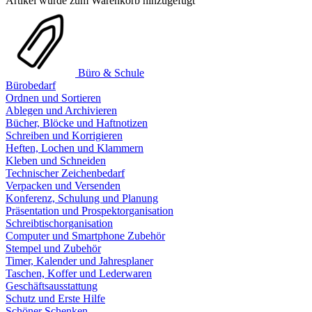
Artikel wurde zum Warenkorb hinzugefügt
Büro & Schule
Bürobedarf
Ordnen und Sortieren
Ablegen und Archivieren
Bücher, Blöcke und Haftnotizen
Schreiben und Korrigieren
Heften, Lochen und Klammern
Kleben und Schneiden
Technischer Zeichenbedarf
Verpacken und Versenden
Konferenz, Schulung und Planung
Präsentation und Prospektorganisation
Schreibtischorganisation
Computer und Smartphone Zubehör
Stempel und Zubehör
Timer, Kalender und Jahresplaner
Taschen, Koffer und Lederwaren
Geschäftsausstattung
Schutz und Erste Hilfe
Schöner Schenken