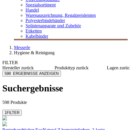
Spezialsortiment
Handel
Warenauszeichnung, Regalpreisleisten
Polyesterbindebänder
Splintenapparate und Zubehör
Etiketten
Kabelbinder
Messerle
Hygiene & Reinigung
FILTER
Hersteller
zurück
Produkttyp
zurück
Lagen
zurüc
[e] one
Abfallbeutel
1-lagig
598
ERGEBNISSE ANZEIGEN
Alco
Abfalleimer
2-lagig
AMPri
Desinfektionsmittel
3-lagig
Suchergebnisse
Aristo
Desinfektionsspender
4-lagig
Azett
Duftspender
mehr anzeigen
mehr anzeigen
598 Produkte
1
FILTER
Papierhandtücher EcoNatural Z
bernsteinfarben, 2-lagig,