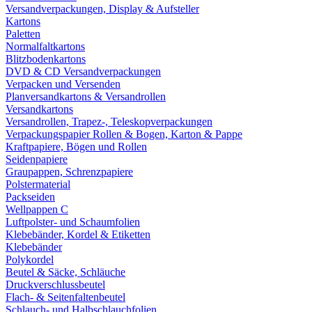
Versandverpackungen, Display & Aufsteller
Kartons
Paletten
Normalfaltkartons
Blitzbodenkartons
DVD & CD Versandverpackungen
Verpacken und Versenden
Planversandkartons & Versandrollen
Versandkartons
Versandrollen, Trapez-, Teleskopverpackungen
Verpackungspapier Rollen & Bogen, Karton & Pappe
Kraftpapiere, Bögen und Rollen
Seidenpapiere
Graupappen, Schrenzpapiere
Polstermaterial
Packseiden
Wellpappen C
Luftpolster- und Schaumfolien
Klebebänder, Kordel & Etiketten
Klebebänder
Polykordel
Beutel & Säcke, Schläuche
Druckverschlussbeutel
Flach- & Seitenfaltenbeutel
Schlauch- und Halbschlauchfolien