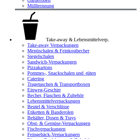
Garderoben
Mülltrennung
Take-away & Lebensmittelverp.
Take-away Verpackungen
Menüschalen & Feinkostbecher
Siegelschalen
Sandwich-Verpackungen
Pizzakartons
Pommes-, Snackschalen und -tüten
Catering
Tragetaschen & Transportboxen
Einweg-Geschirr
Becher, Flaschen & Zubehör
Lebensmittelverpackungen
Beutel & Verschlüsse
Etiketten & Banderolen
Behälter, Dosen & Trays
Obst- & Gemüse-Verpackungen
Fischverpackungen
Feingebäck-Verpackungen