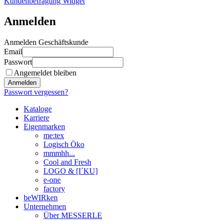
Kundenbefragung Widget
Anmelden
Anmelden Geschäftskunde
Email
Passwort
Angemeldet bleiben
Anmelden
Passwort vergessen?
Kataloge
Karriere
Eigenmarken
me:tex
Logisch Öko
mmmhh...
Cool and Fresh
LOGO & [I´KU]
e-one
factory
beWIRken
Unternehmen
Über MESSERLE