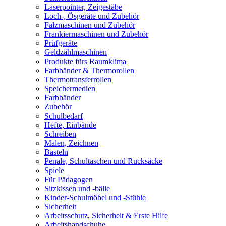
Laserpointer, Zeigestäbe
Loch-, Ösgeräte und Zubehör
Falzmaschinen und Zubehör
Frankiermaschinen und Zubehör
Prüfgeräte
Geldzählmaschinen
Produkte fürs Raumklima
Farbbänder & Thermorollen
Thermotransferrollen
Speichermedien
Farbbänder
Zubehör
Schulbedarf
Hefte, Einbände
Schreiben
Malen, Zeichnen
Basteln
Penale, Schultaschen und Rucksäcke
Spiele
Für Pädagogen
Sitzkissen und -bälle
Kinder-Schulmöbel und -Stühle
Sicherheit
Arbeitsschutz, Sicherheit & Erste Hilfe
Arbeitshandschuhe