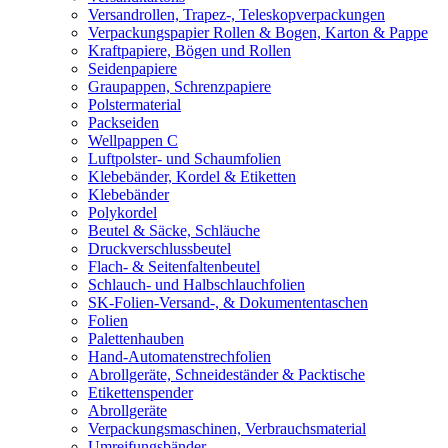
Versandrollen, Trapez-, Teleskopverpackungen
Verpackungspapier Rollen & Bogen, Karton & Pappe
Kraftpapiere, Bögen und Rollen
Seidenpapiere
Graupappen, Schrenzpapiere
Polstermaterial
Packseiden
Wellpappen C
Luftpolster- und Schaumfolien
Klebebänder, Kordel & Etiketten
Klebebänder
Polykordel
Beutel & Säcke, Schläuche
Druckverschlussbeutel
Flach- & Seitenfaltenbeutel
Schlauch- und Halbschlauchfolien
SK-Folien-Versand-, & Dokumententaschen
Folien
Palettenhauben
Hand-Automatenstrechfolien
Abrollgeräte, Schneideständer & Packtische
Etikettenspender
Abrollgeräte
Verpackungsmaschinen, Verbrauchsmaterial
Umreifungsbänder