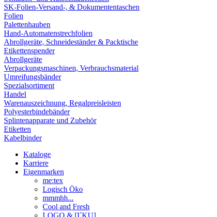
SK-Folien-Versand-, & Dokumententaschen
Folien
Palettenhauben
Hand-Automatenstrechfolien
Abrollgeräte, Schneideständer & Packtische
Etikettenspender
Abrollgeräte
Verpackungsmaschinen, Verbrauchsmaterial
Umreifungsbänder
Spezialsortiment
Handel
Warenauszeichnung, Regalpreisleisten
Polyesterbindebänder
Splintenapparate und Zubehör
Etiketten
Kabelbinder
Kataloge
Karriere
Eigenmarken
me:tex
Logisch Öko
mmmhh...
Cool and Fresh
LOGO & [I´KU]