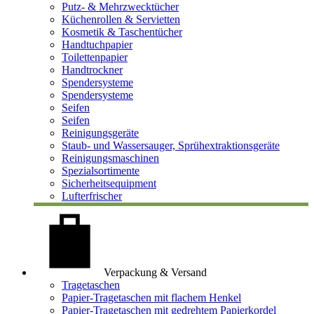
Putz- & Mehrzwecktücher
Küchenrollen & Servietten
Kosmetik & Taschentücher
Handtuchpapier
Toilettenpapier
Handtrockner
Spendersysteme
Spendersysteme
Seifen
Seifen
Reinigungsgeräte
Staub- und Wassersauger, Sprühextraktionsgeräte
Reinigungsmaschinen
Spezialsortimente
Sicherheitsequipment
Lufterfrischer
Verpackung & Versand
Tragetaschen
Papier-Tragetaschen mit flachem Henkel
Papier-Tragetaschen mit gedrehtem Papierkordel