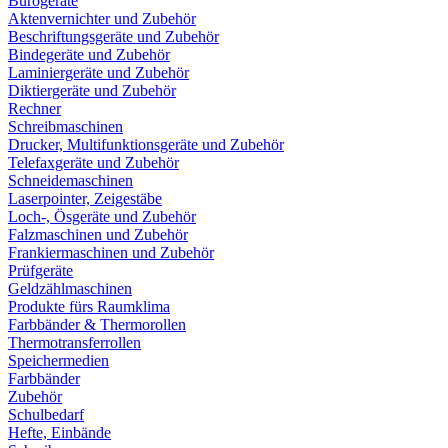
Bürogeräte
Aktenvernichter und Zubehör
Beschriftungsgeräte und Zubehör
Bindegeräte und Zubehör
Laminiergeräte und Zubehör
Diktiergeräte und Zubehör
Rechner
Schreibmaschinen
Drucker, Multifunktionsgeräte und Zubehör
Telefaxgeräte und Zubehör
Schneidemaschinen
Laserpointer, Zeigestäbe
Loch-, Ösgeräte und Zubehör
Falzmaschinen und Zubehör
Frankiermaschinen und Zubehör
Prüfgeräte
Geldzählmaschinen
Produkte fürs Raumklima
Farbbänder & Thermorollen
Thermotransferrollen
Speichermedien
Farbbänder
Zubehör
Schulbedarf
Hefte, Einbände