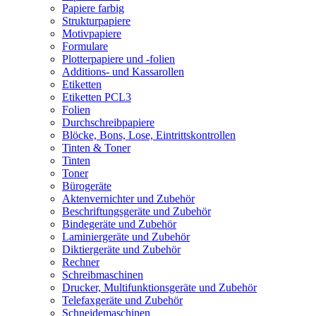
Papiere farbig
Strukturpapiere
Motivpapiere
Formulare
Plotterpapiere und -folien
Additions- und Kassarollen
Etiketten
Etiketten PCL3
Folien
Durchschreibpapiere
Blöcke, Bons, Lose, Eintrittskontrollen
Tinten & Toner
Tinten
Toner
Bürogeräte
Aktenvernichter und Zubehör
Beschriftungsgeräte und Zubehör
Bindegeräte und Zubehör
Laminiergeräte und Zubehör
Diktiergeräte und Zubehör
Rechner
Schreibmaschinen
Drucker, Multifunktionsgeräte und Zubehör
Telefaxgeräte und Zubehör
Schneidemaschinen