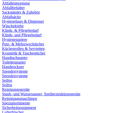
Abfallentsorgung
Abfallbehälter
Sackständer & Zubehör
Abfallsäcke
Hygienebags & Dispenser
Wäschekörbe
Klinik- & Pflegebedarf
Klinik- und Pflegebedarf
Hygienepapiere
Putz- & Mehrzwecktücher
Küchenrollen & Servietten
Kosmetik & Taschentücher
Handtuchpapier
Toilettenpapier
Handtrockner
Spendersysteme
Spendersysteme
Seifen
Seifen
Reinigungsgeräte
Staub- und Wassersauger, Sprühextraktionsgeräte
Reinigungsmaschinen
Spezialsortimente
Sicherheitsequipment
Lufterfrischer