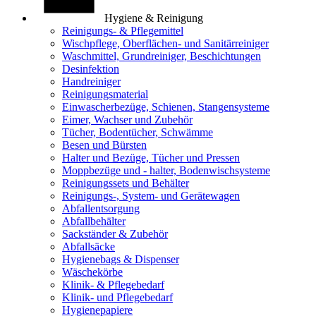
Hygiene & Reinigung
Reinigungs- & Pflegemittel
Wischpflege, Oberflächen- und Sanitärreiniger
Waschmittel, Grundreiniger, Beschichtungen
Desinfektion
Handreiniger
Reinigungsmaterial
Einwascherbezüge, Schienen, Stangensysteme
Eimer, Wachser und Zubehör
Tücher, Bodentücher, Schwämme
Besen und Bürsten
Halter und Bezüge, Tücher und Pressen
Moppbezüge und - halter, Bodenwischsysteme
Reinigungssets und Behälter
Reinigungs-, System- und Gerätewagen
Abfallentsorgung
Abfallbehälter
Sackständer & Zubehör
Abfallsäcke
Hygienebags & Dispenser
Wäschekörbe
Klinik- & Pflegebedarf
Klinik- und Pflegebedarf
Hygienepapiere