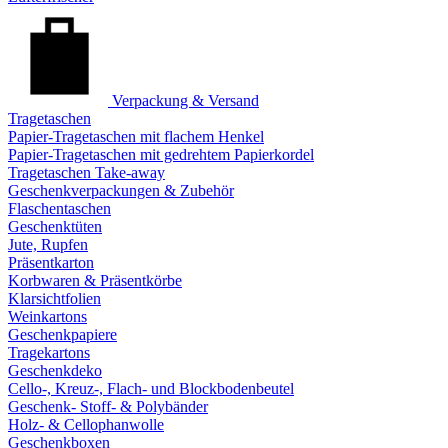
Verpackung & Versand
Tragetaschen
Papier-Tragetaschen mit flachem Henkel
Papier-Tragetaschen mit gedrehtem Papierkordel
Tragetaschen Take-away
Geschenkverpackungen & Zubehör
Flaschentaschen
Geschenktüten
Jute, Rupfen
Präsentkarton
Korbwaren & Präsentkörbe
Klarsichtfolien
Weinkartons
Geschenkpapiere
Tragekartons
Geschenkdeko
Cello-, Kreuz-, Flach- und Blockbodenbeutel
Geschenk- Stoff- & Polybänder
Holz- & Cellophanwolle
Geschenkboxen