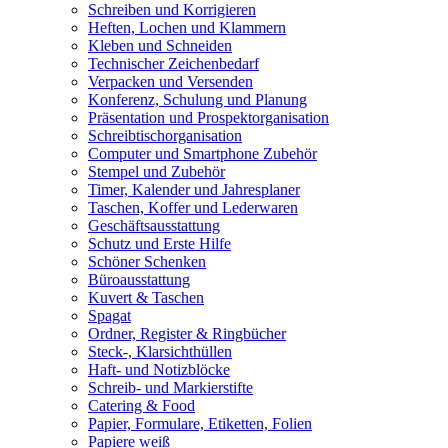
Schreiben und Korrigieren
Heften, Lochen und Klammern
Kleben und Schneiden
Technischer Zeichenbedarf
Verpacken und Versenden
Konferenz, Schulung und Planung
Präsentation und Prospektorganisation
Schreibtischorganisation
Computer und Smartphone Zubehör
Stempel und Zubehör
Timer, Kalender und Jahresplaner
Taschen, Koffer und Lederwaren
Geschäftsausstattung
Schutz und Erste Hilfe
Schöner Schenken
Büroausstattung
Kuvert & Taschen
Spagat
Ordner, Register & Ringbücher
Steck-, Klarsichthüllen
Haft- und Notizblöcke
Schreib- und Markierstifte
Catering & Food
Papier, Formulare, Etiketten, Folien
Papiere weiß