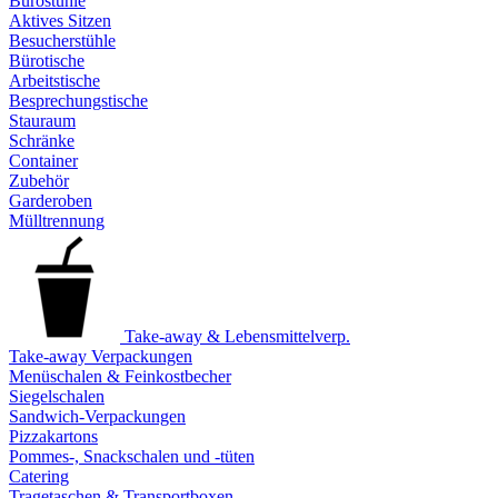
Bürostühle
Aktives Sitzen
Besucherstühle
Bürotische
Arbeitstische
Besprechungstische
Stauraum
Schränke
Container
Zubehör
Garderoben
Mülltrennung
Take-away & Lebensmittelverp.
Take-away Verpackungen
Menüschalen & Feinkostbecher
Siegelschalen
Sandwich-Verpackungen
Pizzakartons
Pommes-, Snackschalen und -tüten
Catering
Tragetaschen & Transportboxen