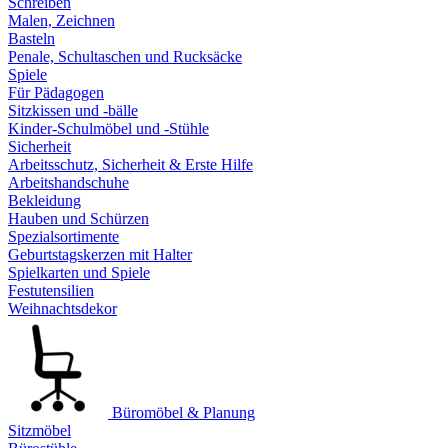
Schreiben
Malen, Zeichnen
Basteln
Penale, Schultaschen und Rucksäcke
Spiele
Für Pädagogen
Sitzkissen und -bälle
Kinder-Schulmöbel und -Stühle
Sicherheit
Arbeitsschutz, Sicherheit & Erste Hilfe
Arbeitshandschuhe
Bekleidung
Hauben und Schürzen
Spezialsortimente
Geburtstagskerzen mit Halter
Spielkarten und Spiele
Festutensilien
Weihnachtsdekor
Büromöbel & Planung
Sitzmöbel