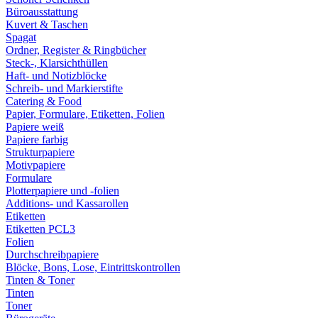
Büroausstattung
Kuvert & Taschen
Spagat
Ordner, Register & Ringbücher
Steck-, Klarsichthüllen
Haft- und Notizblöcke
Schreib- und Markierstifte
Catering & Food
Papier, Formulare, Etiketten, Folien
Papiere weiß
Papiere farbig
Strukturpapiere
Motivpapiere
Formulare
Plotterpapiere und -folien
Additions- und Kassarollen
Etiketten
Etiketten PCL3
Folien
Durchschreibpapiere
Blöcke, Bons, Lose, Eintrittskontrollen
Tinten & Toner
Tinten
Toner