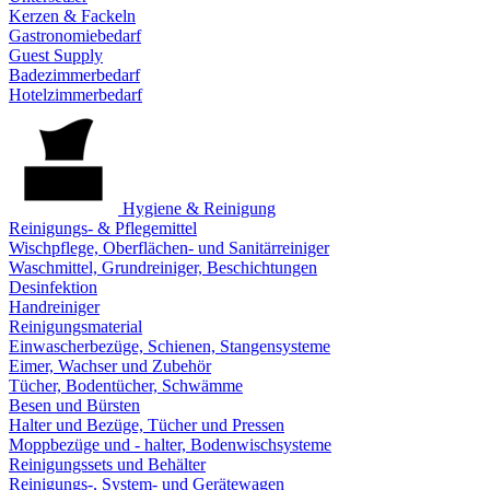
Kerzen & Fackeln
Gastronomiebedarf
Guest Supply
Badezimmerbedarf
Hotelzimmerbedarf
Hygiene & Reinigung
Reinigungs- & Pflegemittel
Wischpflege, Oberflächen- und Sanitärreiniger
Waschmittel, Grundreiniger, Beschichtungen
Desinfektion
Handreiniger
Reinigungsmaterial
Einwascherbezüge, Schienen, Stangensysteme
Eimer, Wachser und Zubehör
Tücher, Bodentücher, Schwämme
Besen und Bürsten
Halter und Bezüge, Tücher und Pressen
Moppbezüge und - halter, Bodenwischsysteme
Reinigungssets und Behälter
Reinigungs-, System- und Gerätewagen