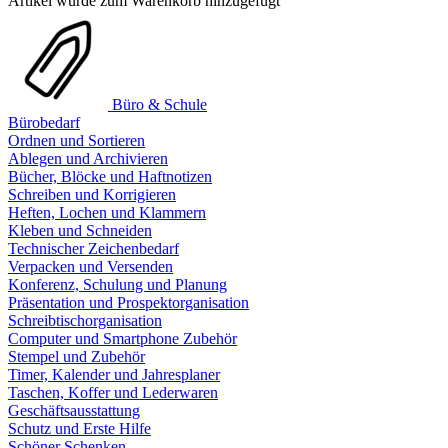
Artikel wurde zum Warenkorb hinzugefügt
Büro & Schule
Bürobedarf
Ordnen und Sortieren
Ablegen und Archivieren
Bücher, Blöcke und Haftnotizen
Schreiben und Korrigieren
Heften, Lochen und Klammern
Kleben und Schneiden
Technischer Zeichenbedarf
Verpacken und Versenden
Konferenz, Schulung und Planung
Präsentation und Prospektorganisation
Schreibtischorganisation
Computer und Smartphone Zubehör
Stempel und Zubehör
Timer, Kalender und Jahresplaner
Taschen, Koffer und Lederwaren
Geschäftsausstattung
Schutz und Erste Hilfe
Schöner Schenken