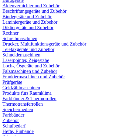
Bürogeräte
Aktenvernichter und Zubehör
Beschriftungsgeräte und Zubehör
Bindegeräte und Zubehör
Laminiergeräte und Zubehör
Diktiergeräte und Zubehör
Rechner
Schreibmaschinen
Drucker, Multifunktionsgeräte und Zubehör
Telefaxgeräte und Zubehör
Schneidemaschinen
Laserpointer, Zeigestäbe
Loch-, Ösgeräte und Zubehör
Falzmaschinen und Zubehör
Frankiermaschinen und Zubehör
Prüfgeräte
Geldzählmaschinen
Produkte fürs Raumklima
Farbbänder & Thermorollen
Thermotransferrollen
Speichermedien
Farbbänder
Zubehör
Schulbedarf
Hefte, Einbände