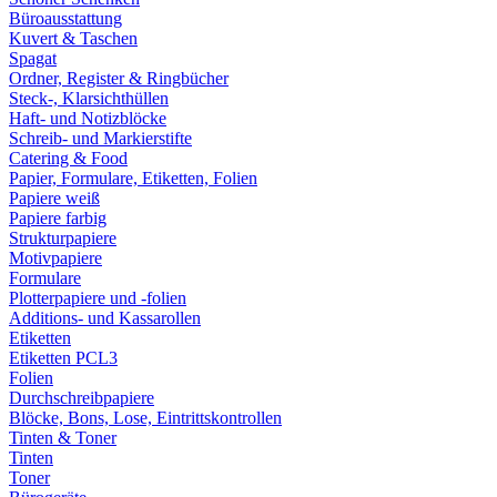
Büroausstattung
Kuvert & Taschen
Spagat
Ordner, Register & Ringbücher
Steck-, Klarsichthüllen
Haft- und Notizblöcke
Schreib- und Markierstifte
Catering & Food
Papier, Formulare, Etiketten, Folien
Papiere weiß
Papiere farbig
Strukturpapiere
Motivpapiere
Formulare
Plotterpapiere und -folien
Additions- und Kassarollen
Etiketten
Etiketten PCL3
Folien
Durchschreibpapiere
Blöcke, Bons, Lose, Eintrittskontrollen
Tinten & Toner
Tinten
Toner