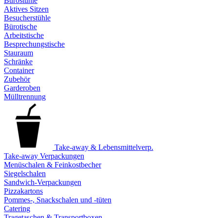
Bürostühle
Aktives Sitzen
Besucherstühle
Bürotische
Arbeitstische
Besprechungstische
Stauraum
Schränke
Container
Zubehör
Garderoben
Mülltrennung
Take-away & Lebensmittelverp.
Take-away Verpackungen
Menüschalen & Feinkostbecher
Siegelschalen
Sandwich-Verpackungen
Pizzakartons
Pommes-, Snackschalen und -tüten
Catering
Tragetaschen & Transportboxen