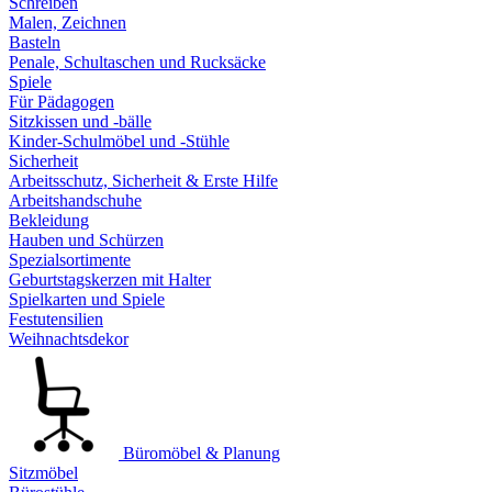
Schreiben
Malen, Zeichnen
Basteln
Penale, Schultaschen und Rucksäcke
Spiele
Für Pädagogen
Sitzkissen und -bälle
Kinder-Schulmöbel und -Stühle
Sicherheit
Arbeitsschutz, Sicherheit & Erste Hilfe
Arbeitshandschuhe
Bekleidung
Hauben und Schürzen
Spezialsortimente
Geburtstagskerzen mit Halter
Spielkarten und Spiele
Festutensilien
Weihnachtsdekor
Büromöbel & Planung
Sitzmöbel