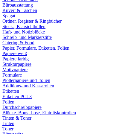
Büroausstattung
Kuvert & Taschen
Spagat
Ordner, Register & Ringbücher
Steck-, Klarsichthüllen
Haft- und Notizblöcke
Schreib- und Markierstifte
Catering & Food
Papier, Formulare, Etiketten, Folien
Papiere weiß
Papiere farbig
Strukturpapiere
Motivpapiere
Formulare
Plotterpapiere und -folien
Additions- und Kassarollen
Etiketten
Etiketten PCL3
Folien
Durchschreibpapiere
Blöcke, Bons, Lose, Eintrittskontrollen
Tinten & Toner
Tinten
Toner