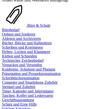
Artikel wurde zum Warenkorb hinzugefügt
Büro & Schule
Bürobedarf
Ordnen und Sortieren
Ablegen und Archivieren
Bücher, Blöcke und Haftnotizen
Schreiben und Korrigieren
Heften, Lochen und Klammern
Kleben und Schneiden
Technischer Zeichenbedarf
Verpacken und Versenden
Konferenz, Schulung und Planung
Präsentation und Prospektorganisation
Schreibtischorganisation
Computer und Smartphone Zubehör
Stempel und Zubehör
Timer, Kalender und Jahresplaner
Taschen, Koffer und Lederwaren
Geschäftsausstattung
Schutz und Erste Hilfe
Schöner Schenken