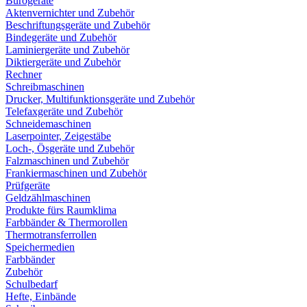
Bürogeräte
Aktenvernichter und Zubehör
Beschriftungsgeräte und Zubehör
Bindegeräte und Zubehör
Laminiergeräte und Zubehör
Diktiergeräte und Zubehör
Rechner
Schreibmaschinen
Drucker, Multifunktionsgeräte und Zubehör
Telefaxgeräte und Zubehör
Schneidemaschinen
Laserpointer, Zeigestäbe
Loch-, Ösgeräte und Zubehör
Falzmaschinen und Zubehör
Frankiermaschinen und Zubehör
Prüfgeräte
Geldzählmaschinen
Produkte fürs Raumklima
Farbbänder & Thermorollen
Thermotransferrollen
Speichermedien
Farbbänder
Zubehör
Schulbedarf
Hefte, Einbände