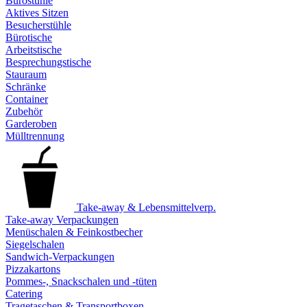
Bürostühle
Aktives Sitzen
Besucherstühle
Bürotische
Arbeitstische
Besprechungstische
Stauraum
Schränke
Container
Zubehör
Garderoben
Mülltrennung
Take-away & Lebensmittelverp.
Take-away Verpackungen
Menüschalen & Feinkostbecher
Siegelschalen
Sandwich-Verpackungen
Pizzakartons
Pommes-, Snackschalen und -tüten
Catering
Tragetaschen & Transportboxen