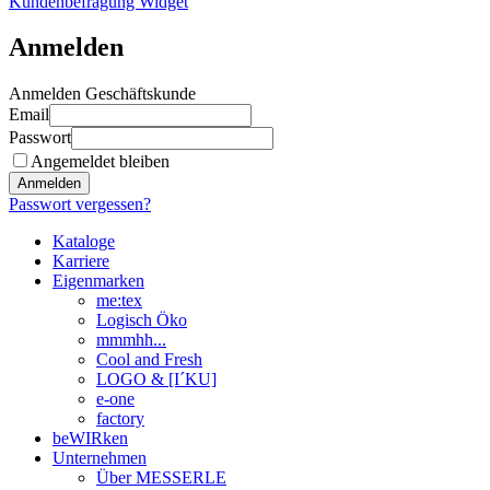
Kundenbefragung Widget
Anmelden
Anmelden Geschäftskunde
Email
Passwort
Angemeldet bleiben
Anmelden
Passwort vergessen?
Kataloge
Karriere
Eigenmarken
me:tex
Logisch Öko
mmmhh...
Cool and Fresh
LOGO & [I´KU]
e-one
factory
beWIRken
Unternehmen
Über MESSERLE