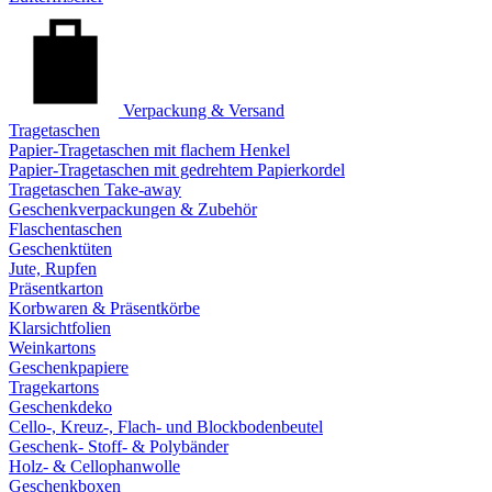
Verpackung & Versand
Tragetaschen
Papier-Tragetaschen mit flachem Henkel
Papier-Tragetaschen mit gedrehtem Papierkordel
Tragetaschen Take-away
Geschenkverpackungen & Zubehör
Flaschentaschen
Geschenktüten
Jute, Rupfen
Präsentkarton
Korbwaren & Präsentkörbe
Klarsichtfolien
Weinkartons
Geschenkpapiere
Tragekartons
Geschenkdeko
Cello-, Kreuz-, Flach- und Blockbodenbeutel
Geschenk- Stoff- & Polybänder
Holz- & Cellophanwolle
Geschenkboxen