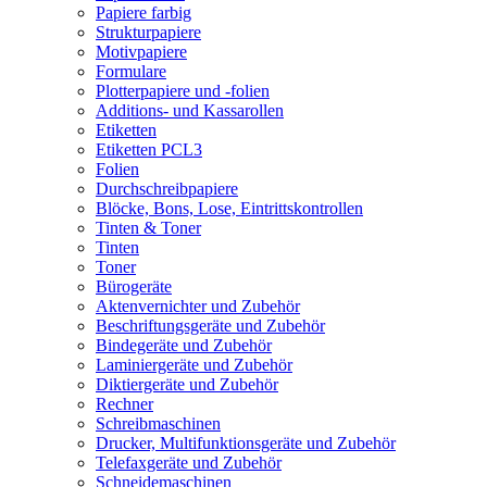
Papiere farbig
Strukturpapiere
Motivpapiere
Formulare
Plotterpapiere und -folien
Additions- und Kassarollen
Etiketten
Etiketten PCL3
Folien
Durchschreibpapiere
Blöcke, Bons, Lose, Eintrittskontrollen
Tinten & Toner
Tinten
Toner
Bürogeräte
Aktenvernichter und Zubehör
Beschriftungsgeräte und Zubehör
Bindegeräte und Zubehör
Laminiergeräte und Zubehör
Diktiergeräte und Zubehör
Rechner
Schreibmaschinen
Drucker, Multifunktionsgeräte und Zubehör
Telefaxgeräte und Zubehör
Schneidemaschinen