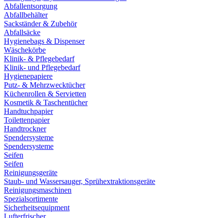
Abfallentsorgung
Abfallbehälter
Sackständer & Zubehör
Abfallsäcke
Hygienebags & Dispenser
Wäschekörbe
Klinik- & Pflegebedarf
Klinik- und Pflegebedarf
Hygienepapiere
Putz- & Mehrzwecktücher
Küchenrollen & Servietten
Kosmetik & Taschentücher
Handtuchpapier
Toilettenpapier
Handtrockner
Spendersysteme
Spendersysteme
Seifen
Seifen
Reinigungsgeräte
Staub- und Wassersauger, Sprühextraktionsgeräte
Reinigungsmaschinen
Spezialsortimente
Sicherheitsequipment
Lufterfrischer