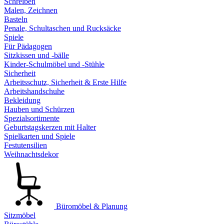
Schreiben
Malen, Zeichnen
Basteln
Penale, Schultaschen und Rucksäcke
Spiele
Für Pädagogen
Sitzkissen und -bälle
Kinder-Schulmöbel und -Stühle
Sicherheit
Arbeitsschutz, Sicherheit & Erste Hilfe
Arbeitshandschuhe
Bekleidung
Hauben und Schürzen
Spezialsortimente
Geburtstagskerzen mit Halter
Spielkarten und Spiele
Festutensilien
Weihnachtsdekor
Büromöbel & Planung
Sitzmöbel