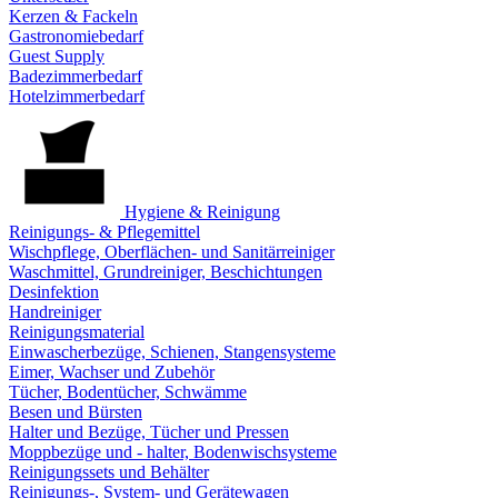
Kerzen & Fackeln
Gastronomiebedarf
Guest Supply
Badezimmerbedarf
Hotelzimmerbedarf
Hygiene & Reinigung
Reinigungs- & Pflegemittel
Wischpflege, Oberflächen- und Sanitärreiniger
Waschmittel, Grundreiniger, Beschichtungen
Desinfektion
Handreiniger
Reinigungsmaterial
Einwascherbezüge, Schienen, Stangensysteme
Eimer, Wachser und Zubehör
Tücher, Bodentücher, Schwämme
Besen und Bürsten
Halter und Bezüge, Tücher und Pressen
Moppbezüge und - halter, Bodenwischsysteme
Reinigungssets und Behälter
Reinigungs-, System- und Gerätewagen