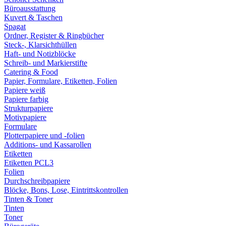
Büroausstattung
Kuvert & Taschen
Spagat
Ordner, Register & Ringbücher
Steck-, Klarsichthüllen
Haft- und Notizblöcke
Schreib- und Markierstifte
Catering & Food
Papier, Formulare, Etiketten, Folien
Papiere weiß
Papiere farbig
Strukturpapiere
Motivpapiere
Formulare
Plotterpapiere und -folien
Additions- und Kassarollen
Etiketten
Etiketten PCL3
Folien
Durchschreibpapiere
Blöcke, Bons, Lose, Eintrittskontrollen
Tinten & Toner
Tinten
Toner