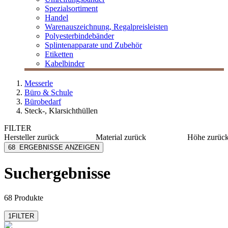
Spezialsortiment
Handel
Warenauszeichnung, Regalpreisleisten
Polyesterbindebänder
Splintenapparate und Zubehör
Etiketten
Kabelbinder
Messerle
Büro & Schule
Bürobedarf
Steck-, Klarsichthüllen
FILTER
Hersteller
zurück
Material
zurück
Höhe
zurüc
3L
PP
100 mm
68
ERGEBNISSE ANZEIGEN
Bene
PVC
1000 m
Donau Design
Kunststoff
105 mm
Suchergebnisse
mehr anzeig
Durable
Pergamin
Elba
Karton
mehr anzeigen
mehr anzeigen
68 Produkte
1
FILTER