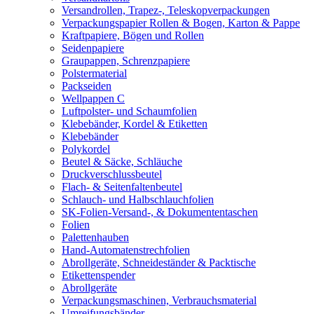
Versandrollen, Trapez-, Teleskopverpackungen
Verpackungspapier Rollen & Bogen, Karton & Pappe
Kraftpapiere, Bögen und Rollen
Seidenpapiere
Graupappen, Schrenzpapiere
Polstermaterial
Packseiden
Wellpappen C
Luftpolster- und Schaumfolien
Klebebänder, Kordel & Etiketten
Klebebänder
Polykordel
Beutel & Säcke, Schläuche
Druckverschlussbeutel
Flach- & Seitenfaltenbeutel
Schlauch- und Halbschlauchfolien
SK-Folien-Versand-, & Dokumententaschen
Folien
Palettenhauben
Hand-Automatenstrechfolien
Abrollgeräte, Schneideständer & Packtische
Etikettenspender
Abrollgeräte
Verpackungsmaschinen, Verbrauchsmaterial
Umreifungsbänder