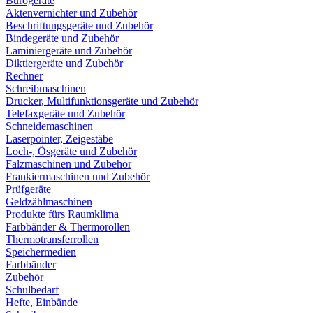
Bürogeräte
Aktenvernichter und Zubehör
Beschriftungsgeräte und Zubehör
Bindegeräte und Zubehör
Laminiergeräte und Zubehör
Diktiergeräte und Zubehör
Rechner
Schreibmaschinen
Drucker, Multifunktionsgeräte und Zubehör
Telefaxgeräte und Zubehör
Schneidemaschinen
Laserpointer, Zeigestäbe
Loch-, Ösgeräte und Zubehör
Falzmaschinen und Zubehör
Frankiermaschinen und Zubehör
Prüfgeräte
Geldzählmaschinen
Produkte fürs Raumklima
Farbbänder & Thermorollen
Thermotransferrollen
Speichermedien
Farbbänder
Zubehör
Schulbedarf
Hefte, Einbände