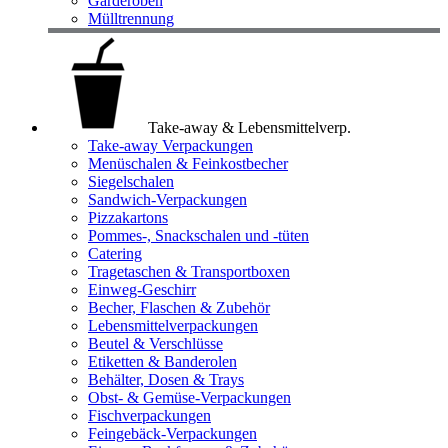
Garderoben
Mülltrennung
Take-away & Lebensmittelverp.
Take-away Verpackungen
Menüschalen & Feinkostbecher
Siegelschalen
Sandwich-Verpackungen
Pizzakartons
Pommes-, Snackschalen und -tüten
Catering
Tragetaschen & Transportboxen
Einweg-Geschirr
Becher, Flaschen & Zubehör
Lebensmittelverpackungen
Beutel & Verschlüsse
Etiketten & Banderolen
Behälter, Dosen & Trays
Obst- & Gemüse-Verpackungen
Fischverpackungen
Feingebäck-Verpackungen