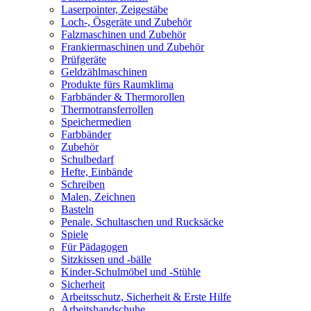
Laserpointer, Zeigestäbe
Loch-, Ösgeräte und Zubehör
Falzmaschinen und Zubehör
Frankiermaschinen und Zubehör
Prüfgeräte
Geldzählmaschinen
Produkte fürs Raumklima
Farbbänder & Thermorollen
Thermotransferrollen
Speichermedien
Farbbänder
Zubehör
Schulbedarf
Hefte, Einbände
Schreiben
Malen, Zeichnen
Basteln
Penale, Schultaschen und Rucksäcke
Spiele
Für Pädagogen
Sitzkissen und -bälle
Kinder-Schulmöbel und -Stühle
Sicherheit
Arbeitsschutz, Sicherheit & Erste Hilfe
Arbeitshandschuhe