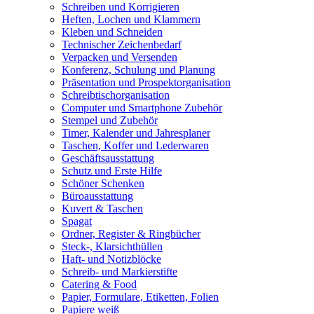
Schreiben und Korrigieren
Heften, Lochen und Klammern
Kleben und Schneiden
Technischer Zeichenbedarf
Verpacken und Versenden
Konferenz, Schulung und Planung
Präsentation und Prospektorganisation
Schreibtischorganisation
Computer und Smartphone Zubehör
Stempel und Zubehör
Timer, Kalender und Jahresplaner
Taschen, Koffer und Lederwaren
Geschäftsausstattung
Schutz und Erste Hilfe
Schöner Schenken
Büroausstattung
Kuvert & Taschen
Spagat
Ordner, Register & Ringbücher
Steck-, Klarsichthüllen
Haft- und Notizblöcke
Schreib- und Markierstifte
Catering & Food
Papier, Formulare, Etiketten, Folien
Papiere weiß