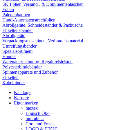
SK-Folien-Versand-, & Dokumententaschen
Folien
Palettenhauben
Hand-Automatenstrechfolien
Abrollgeräte, Schneideständer & Packtische
Etikettenspender
Abrollgeräte
Verpackungsmaschinen, Verbrauchsmaterial
Umreifungsbänder
Spezialsortiment
Handel
Warenauszeichnung, Regalpreisleisten
Polyesterbindebänder
Splintenapparate und Zubehör
Etiketten
Kabelbinder
Kataloge
Karriere
Eigenmarken
me:tex
Logisch Öko
mmmhh...
Cool and Fresh
LOGO & [I´KU]