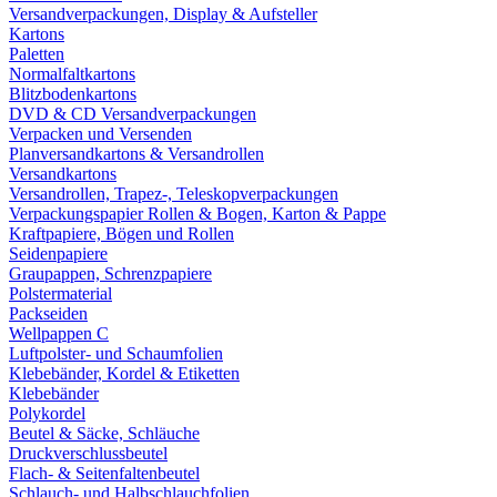
Versandverpackungen, Display & Aufsteller
Kartons
Paletten
Normalfaltkartons
Blitzbodenkartons
DVD & CD Versandverpackungen
Verpacken und Versenden
Planversandkartons & Versandrollen
Versandkartons
Versandrollen, Trapez-, Teleskopverpackungen
Verpackungspapier Rollen & Bogen, Karton & Pappe
Kraftpapiere, Bögen und Rollen
Seidenpapiere
Graupappen, Schrenzpapiere
Polstermaterial
Packseiden
Wellpappen C
Luftpolster- und Schaumfolien
Klebebänder, Kordel & Etiketten
Klebebänder
Polykordel
Beutel & Säcke, Schläuche
Druckverschlussbeutel
Flach- & Seitenfaltenbeutel
Schlauch- und Halbschlauchfolien