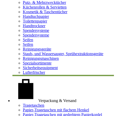
Putz- & Mehrzwecktücher
Küchenrollen & Servietten
Kosmetik & Taschentücher
Handtuchpapier
Toilettenpapier
Handtrockner
Spendersysteme
Spendersysteme
Seifen
Seifen
Reinigungsgeräte
Staub- und Wassersauger, Sprühextraktionsgeräte
Reinigungsmaschinen
Spezialsortimente
Sicherheitsequipment
Lufterfrischer
Verpackung & Versand
Tragetaschen
Papier-Tragetaschen mit flachem Henkel
Papier-Tragetaschen mit gedrehtem Papierkordel