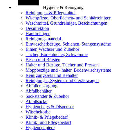
Hygiene & Reinigung
Reinigungs- & Pflegemittel
Wischpflege, Oberflächen- und Sanitärreiniger
Waschmittel, Grundreiniger, Beschichtungen
Desinfektion
Handreiniger
Reinigungsmaterial
Einwascherbezüge, Schienen, Stangensysteme
Eimer, Wachser und Zubehör
Tücher, Bodentücher, Schwämme
Besen und Bürsten
Halter und Bezüge, Tücher und Pressen
Moppbezüge und - halter, Bodenwischsysteme
Reinigungssets und Behälter
Reinigungs-, System- und Gerätewagen
Abfallentsorgung
Abfallbehälter
Sackständer & Zubehör
Abfallsäcke
Hygienebags & Dispenser
Wäschekörbe
Klinik- & Pflegebedarf
Klinik- und Pflegebedarf
Hygienepapiere