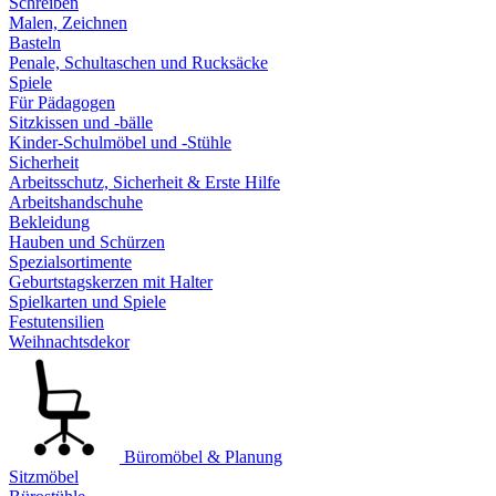
Schreiben
Malen, Zeichnen
Basteln
Penale, Schultaschen und Rucksäcke
Spiele
Für Pädagogen
Sitzkissen und -bälle
Kinder-Schulmöbel und -Stühle
Sicherheit
Arbeitsschutz, Sicherheit & Erste Hilfe
Arbeitshandschuhe
Bekleidung
Hauben und Schürzen
Spezialsortimente
Geburtstagskerzen mit Halter
Spielkarten und Spiele
Festutensilien
Weihnachtsdekor
Büromöbel & Planung
Sitzmöbel