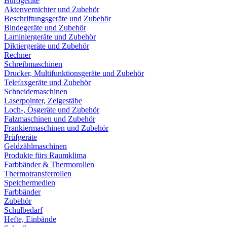
Bürogeräte
Aktenvernichter und Zubehör
Beschriftungsgeräte und Zubehör
Bindegeräte und Zubehör
Laminiergeräte und Zubehör
Diktiergeräte und Zubehör
Rechner
Schreibmaschinen
Drucker, Multifunktionsgeräte und Zubehör
Telefaxgeräte und Zubehör
Schneidemaschinen
Laserpointer, Zeigestäbe
Loch-, Ösgeräte und Zubehör
Falzmaschinen und Zubehör
Frankiermaschinen und Zubehör
Prüfgeräte
Geldzählmaschinen
Produkte fürs Raumklima
Farbbänder & Thermorollen
Thermotransferrollen
Speichermedien
Farbbänder
Zubehör
Schulbedarf
Hefte, Einbände