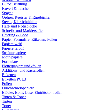
Büroausstattung
Kuvert & Taschen
Spagat
Ordner, Register & Ringbücher
Steck-, Klarsichthüllen
Haft- und Notizblöcke
Schreib- und Markierstifte
Catering & Food
Papier, Formulare, Etiketten, Folien
Papiere weiß
Papiere farbig
Strukturpapiere
Motivpapiere
Formulare
Plotterpapiere und -folien
Additions- und Kassarollen
Etiketten
Etiketten PCL3
Folien
Durchschreibpapiere
Blöcke, Bons, Lose, Eintrittskontrollen
Tinten & Toner
Tinten
Toner