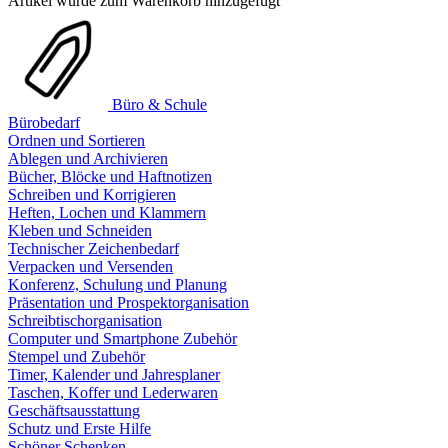
Artikel wurde zum Warenkorb hinzugefügt
Büro & Schule
Bürobedarf
Ordnen und Sortieren
Ablegen und Archivieren
Bücher, Blöcke und Haftnotizen
Schreiben und Korrigieren
Heften, Lochen und Klammern
Kleben und Schneiden
Technischer Zeichenbedarf
Verpacken und Versenden
Konferenz, Schulung und Planung
Präsentation und Prospektorganisation
Schreibtischorganisation
Computer und Smartphone Zubehör
Stempel und Zubehör
Timer, Kalender und Jahresplaner
Taschen, Koffer und Lederwaren
Geschäftsausstattung
Schutz und Erste Hilfe
Schöner Schenken