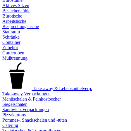
Bürostühle
Aktives Sitzen
Besucherstühle
Bürotische
Arbeitstische
Besprechungstische
Stauraum
Schränke
Container
Zubehör
Garderoben
Mülltrennung
Take-away & Lebensmittelverp.
Take-away Verpackungen
Menüschalen & Feinkostbecher
Siegelschalen
Sandwich-Verpackungen
Pizzakartons
Pommes-, Snackschalen und -tüten
Catering
Tragetaschen & Transportboxen