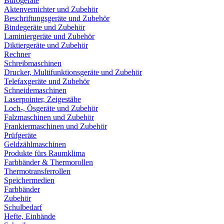
Bürogeräte
Aktenvernichter und Zubehör
Beschriftungsgeräte und Zubehör
Bindegeräte und Zubehör
Laminiergeräte und Zubehör
Diktiergeräte und Zubehör
Rechner
Schreibmaschinen
Drucker, Multifunktionsgeräte und Zubehör
Telefaxgeräte und Zubehör
Schneidemaschinen
Laserpointer, Zeigestäbe
Loch-, Ösgeräte und Zubehör
Falzmaschinen und Zubehör
Frankiermaschinen und Zubehör
Prüfgeräte
Geldzählmaschinen
Produkte fürs Raumklima
Farbbänder & Thermorollen
Thermotransferrollen
Speichermedien
Farbbänder
Zubehör
Schulbedarf
Hefte, Einbände