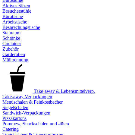
Bürostühle
Aktives Sitzen
Besucherstühle
Bürotische
Arbeitstische
Besprechungstische
Stauraum
Schränke
Container
Zubehör
Garderoben
Mülltrennung
Take-away & Lebensmittelverp.
Take-away Verpackungen
Menüschalen & Feinkostbecher
Siegelschalen
Sandwich-Verpackungen
Pizzakartons
Pommes-, Snackschalen und -tüten
Catering
Tragetaschen & Transportboxen