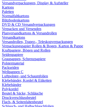
Versandverpackungen, Display & Aufsteller
Kartons
Paletten
Normalfaltkartons
Blitzbodenkartons
DVD & CD Versandverpackungen
Verpacken und Versenden
Planversandkartons & Versandrollen
Versandkartons
Versandrollen, Trapez-, Teleskopverpackungen
Verpackungspapier Rollen & Bogen, Karton & Pappe
Kraftpapiere, Bögen und Rollen
Seidenpapiere
Graupappen, Schrenzpapiere
Polstermaterial
Packseiden
Wellpappen C
Luftpolster- und Schaumfolien
Klebebänder, Kordel & Etiketten
Klebebänder
Polykordel
Beutel & Säcke, Schläuche
Druckverschlussbeutel
Flach- & Seitenfaltenbeutel
Schlauch- und Halbschlauchfolien