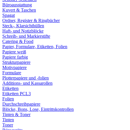
Büroausstattung
Kuvert & Taschen
Spagat
Ordner, Register & Ringbücher
Steck-, Klarsichthüllen
Haft- und Notizblöcke
Schreib- und Markierstifte
Catering & Food
Papier, Formulare, Etiketten, Folien
Papiere weiß
Papiere farbig
Strukturpapiere
Motivpapiere
Formulare
Plotterpapiere und -folien
Additions- und Kassarollen
Etiketten
Etiketten PCL3
Folien
Durchschreibpapiere
Blöcke, Bons, Lose, Eintrittskontrollen
Tinten & Toner
Tinten
Toner