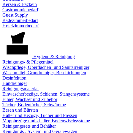
Kerzen & Fackeln
Gastronomiebedarf
Guest Supply
Badezimmerbedarf
Hotelzimmerbedarf
Hygiene & Reinigung
Reinigungs- & Pflegemittel
Wischpflege, Oberflächen- und Sanitärreiniger
Waschmittel, Grundreiniger, Beschichtungen
Desinfektion
Handreiniger
Reinigungsmaterial
Einwascherbezüge, Schienen, Stangensysteme
Eimer, Wachser und Zubehör
Tücher, Bodentücher, Schwämme
Besen und Bürsten
Halter und Bezüge, Tücher und Pressen
Moppbezüge und - halter, Bodenwischsysteme
Reinigungssets und Behälter
Reinigungs-, System- und Gerätewagen