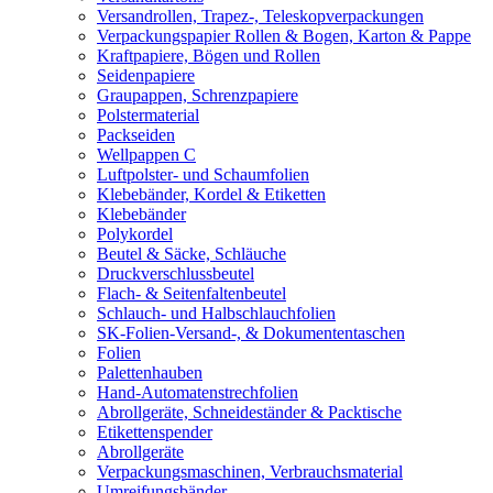
Versandrollen, Trapez-, Teleskopverpackungen
Verpackungspapier Rollen & Bogen, Karton & Pappe
Kraftpapiere, Bögen und Rollen
Seidenpapiere
Graupappen, Schrenzpapiere
Polstermaterial
Packseiden
Wellpappen C
Luftpolster- und Schaumfolien
Klebebänder, Kordel & Etiketten
Klebebänder
Polykordel
Beutel & Säcke, Schläuche
Druckverschlussbeutel
Flach- & Seitenfaltenbeutel
Schlauch- und Halbschlauchfolien
SK-Folien-Versand-, & Dokumententaschen
Folien
Palettenhauben
Hand-Automatenstrechfolien
Abrollgeräte, Schneideständer & Packtische
Etikettenspender
Abrollgeräte
Verpackungsmaschinen, Verbrauchsmaterial
Umreifungsbänder