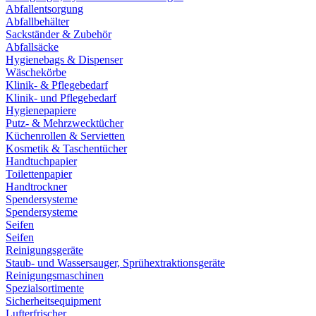
Abfallentsorgung
Abfallbehälter
Sackständer & Zubehör
Abfallsäcke
Hygienebags & Dispenser
Wäschekörbe
Klinik- & Pflegebedarf
Klinik- und Pflegebedarf
Hygienepapiere
Putz- & Mehrzwecktücher
Küchenrollen & Servietten
Kosmetik & Taschentücher
Handtuchpapier
Toilettenpapier
Handtrockner
Spendersysteme
Spendersysteme
Seifen
Seifen
Reinigungsgeräte
Staub- und Wassersauger, Sprühextraktionsgeräte
Reinigungsmaschinen
Spezialsortimente
Sicherheitsequipment
Lufterfrischer