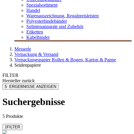
Spezialsortiment
Handel
Warenauszeichnung, Regalpreisleisten
Polyesterbindebänder
Splintenapparate und Zubehör
Etiketten
Kabelbinder
Messerle
Verpackung & Versand
Verpackungspapier Rollen & Bogen, Karton & Pappe
Seidenpapiere
FILTER
Hersteller
zurück
Folia
5
ERGEBNISSE ANZEIGEN
MESSERLE
Pfleiderer
Suchergebnisse
5 Produkte
1
FILTER