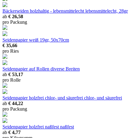
Bäckerseiden holzhaltig - lebensmittelecht
lebensmittelecht, 28gr
ab
€ 26,58
pro Packung
Seidenpapier
weiß 19gr, 50x70cm
€ 35,66
pro Ries
Seidenpapier auf Rollen
diverse Breiten
ab
€ 53,17
pro Rolle
Seidenpapier holzfrei chlor- und säurefrei
chlor- und säurefrei
ab
€ 44,22
pro Packung
Seidenpapier holzfrei naßfest
naßfest
ab
€ 4,77
pro Kilogramm