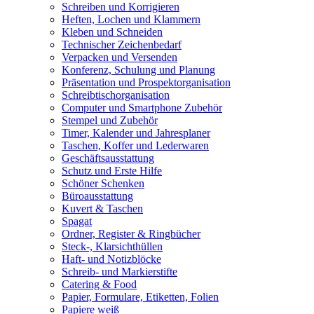
Schreiben und Korrigieren
Heften, Lochen und Klammern
Kleben und Schneiden
Technischer Zeichenbedarf
Verpacken und Versenden
Konferenz, Schulung und Planung
Präsentation und Prospektorganisation
Schreibtischorganisation
Computer und Smartphone Zubehör
Stempel und Zubehör
Timer, Kalender und Jahresplaner
Taschen, Koffer und Lederwaren
Geschäftsausstattung
Schutz und Erste Hilfe
Schöner Schenken
Büroausstattung
Kuvert & Taschen
Spagat
Ordner, Register & Ringbücher
Steck-, Klarsichthüllen
Haft- und Notizblöcke
Schreib- und Markierstifte
Catering & Food
Papier, Formulare, Etiketten, Folien
Papiere weiß