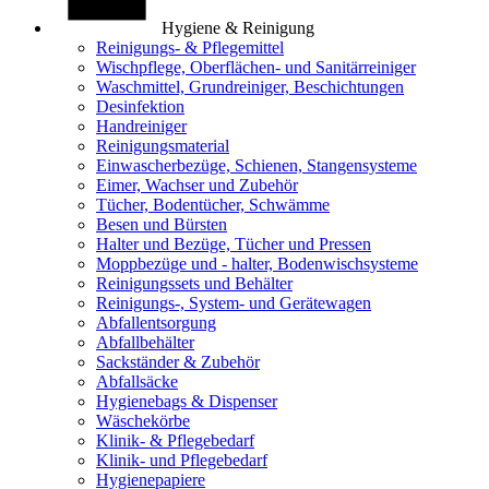
Hygiene & Reinigung
Reinigungs- & Pflegemittel
Wischpflege, Oberflächen- und Sanitärreiniger
Waschmittel, Grundreiniger, Beschichtungen
Desinfektion
Handreiniger
Reinigungsmaterial
Einwascherbezüge, Schienen, Stangensysteme
Eimer, Wachser und Zubehör
Tücher, Bodentücher, Schwämme
Besen und Bürsten
Halter und Bezüge, Tücher und Pressen
Moppbezüge und - halter, Bodenwischsysteme
Reinigungssets und Behälter
Reinigungs-, System- und Gerätewagen
Abfallentsorgung
Abfallbehälter
Sackständer & Zubehör
Abfallsäcke
Hygienebags & Dispenser
Wäschekörbe
Klinik- & Pflegebedarf
Klinik- und Pflegebedarf
Hygienepapiere