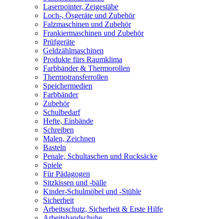
Laserpointer, Zeigestäbe
Loch-, Ösgeräte und Zubehör
Falzmaschinen und Zubehör
Frankiermaschinen und Zubehör
Prüfgeräte
Geldzählmaschinen
Produkte fürs Raumklima
Farbbänder & Thermorollen
Thermotransferrollen
Speichermedien
Farbbänder
Zubehör
Schulbedarf
Hefte, Einbände
Schreiben
Malen, Zeichnen
Basteln
Penale, Schultaschen und Rucksäcke
Spiele
Für Pädagogen
Sitzkissen und -bälle
Kinder-Schulmöbel und -Stühle
Sicherheit
Arbeitsschutz, Sicherheit & Erste Hilfe
Arbeitshandschuhe