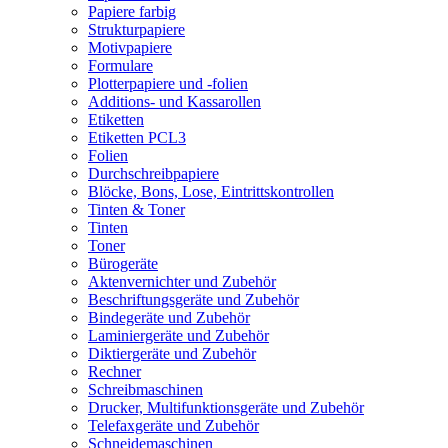
Papiere farbig
Strukturpapiere
Motivpapiere
Formulare
Plotterpapiere und -folien
Additions- und Kassarollen
Etiketten
Etiketten PCL3
Folien
Durchschreibpapiere
Blöcke, Bons, Lose, Eintrittskontrollen
Tinten & Toner
Tinten
Toner
Bürogeräte
Aktenvernichter und Zubehör
Beschriftungsgeräte und Zubehör
Bindegeräte und Zubehör
Laminiergeräte und Zubehör
Diktiergeräte und Zubehör
Rechner
Schreibmaschinen
Drucker, Multifunktionsgeräte und Zubehör
Telefaxgeräte und Zubehör
Schneidemaschinen