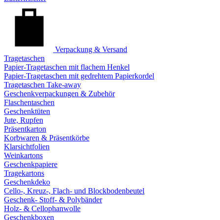
Verpackung & Versand
Tragetaschen
Papier-Tragetaschen mit flachem Henkel
Papier-Tragetaschen mit gedrehtem Papierkordel
Tragetaschen Take-away
Geschenkverpackungen & Zubehör
Flaschentaschen
Geschenktüten
Jute, Rupfen
Präsentkarton
Korbwaren & Präsentkörbe
Klarsichtfolien
Weinkartons
Geschenkpapiere
Tragekartons
Geschenkdeko
Cello-, Kreuz-, Flach- und Blockbodenbeutel
Geschenk- Stoff- & Polybänder
Holz- & Cellophanwolle
Geschenkboxen