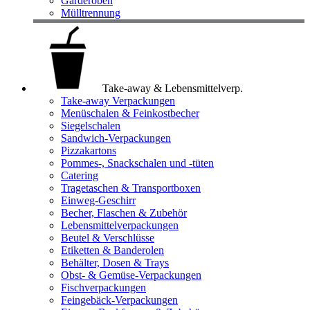
Garderoben
Mülltrennung
Take-away & Lebensmittelverp.
Take-away Verpackungen
Menüschalen & Feinkostbecher
Siegelschalen
Sandwich-Verpackungen
Pizzakartons
Pommes-, Snackschalen und -tüten
Catering
Tragetaschen & Transportboxen
Einweg-Geschirr
Becher, Flaschen & Zubehör
Lebensmittelverpackungen
Beutel & Verschlüsse
Etiketten & Banderolen
Behälter, Dosen & Trays
Obst- & Gemüse-Verpackungen
Fischverpackungen
Feingebäck-Verpackungen