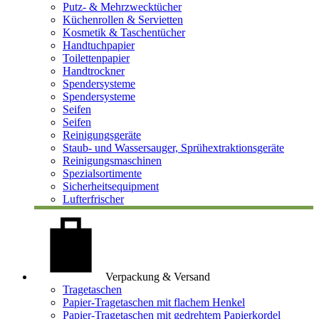
Putz- & Mehrzwecktücher
Küchenrollen & Servietten
Kosmetik & Taschentücher
Handtuchpapier
Toilettenpapier
Handtrockner
Spendersysteme
Spendersysteme
Seifen
Seifen
Reinigungsgeräte
Staub- und Wassersauger, Sprühextraktionsgeräte
Reinigungsmaschinen
Spezialsortimente
Sicherheitsequipment
Lufterfrischer
Verpackung & Versand
Tragetaschen
Papier-Tragetaschen mit flachem Henkel
Papier-Tragetaschen mit gedrehtem Papierkordel