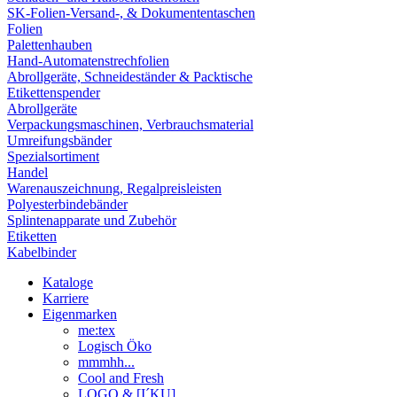
SK-Folien-Versand-, & Dokumententaschen
Folien
Palettenhauben
Hand-Automatenstrechfolien
Abrollgeräte, Schneideständer & Packtische
Etikettenspender
Abrollgeräte
Verpackungsmaschinen, Verbrauchsmaterial
Umreifungsbänder
Spezialsortiment
Handel
Warenauszeichnung, Regalpreisleisten
Polyesterbindebänder
Splintenapparate und Zubehör
Etiketten
Kabelbinder
Kataloge
Karriere
Eigenmarken
me:tex
Logisch Öko
mmmhh...
Cool and Fresh
LOGO & [I´KU]