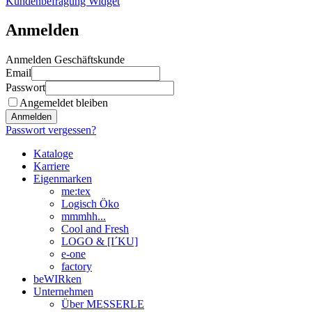
Kundenbefragung Widget
Anmelden
Anmelden Geschäftskunde
Email
Passwort
Angemeldet bleiben
Anmelden
Passwort vergessen?
Kataloge
Karriere
Eigenmarken
me:tex
Logisch Öko
mmmhh...
Cool and Fresh
LOGO & [I´KU]
e-one
factory
beWIRken
Unternehmen
Über MESSERLE