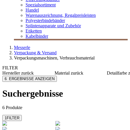
Spezialsortiment
Handel
Warenauszeichnung, Regalpreisleisten
Polyesterbindebänder
Splintenapparate und Zubehör
Etiketten
Kabelbinder
Messerle
Verpackung & Versand
Verpackungsmaschinen, Verbrauchsmaterial
FILTER
Hersteller
zurück
Material
zurück
Detailfarbe
Hagenauer und Denk
PP
schwarz
6
ERGEBNISSE ANZEIGEN
HSM
Kunststoff
transpar
MESSERLE
weiß
Suchergebnisse
6 Produkte
1
FILTER