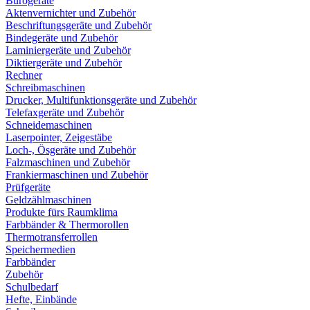
Bürogeräte
Aktenvernichter und Zubehör
Beschriftungsgeräte und Zubehör
Bindegeräte und Zubehör
Laminiergeräte und Zubehör
Diktiergeräte und Zubehör
Rechner
Schreibmaschinen
Drucker, Multifunktionsgeräte und Zubehör
Telefaxgeräte und Zubehör
Schneidemaschinen
Laserpointer, Zeigestäbe
Loch-, Ösgeräte und Zubehör
Falzmaschinen und Zubehör
Frankiermaschinen und Zubehör
Prüfgeräte
Geldzählmaschinen
Produkte fürs Raumklima
Farbbänder & Thermorollen
Thermotransferrollen
Speichermedien
Farbbänder
Zubehör
Schulbedarf
Hefte, Einbände