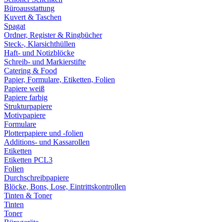
Büroausstattung
Kuvert & Taschen
Spagat
Ordner, Register & Ringbücher
Steck-, Klarsichthüllen
Haft- und Notizblöcke
Schreib- und Markierstifte
Catering & Food
Papier, Formulare, Etiketten, Folien
Papiere weiß
Papiere farbig
Strukturpapiere
Motivpapiere
Formulare
Plotterpapiere und -folien
Additions- und Kassarollen
Etiketten
Etiketten PCL3
Folien
Durchschreibpapiere
Blöcke, Bons, Lose, Eintrittskontrollen
Tinten & Toner
Tinten
Toner