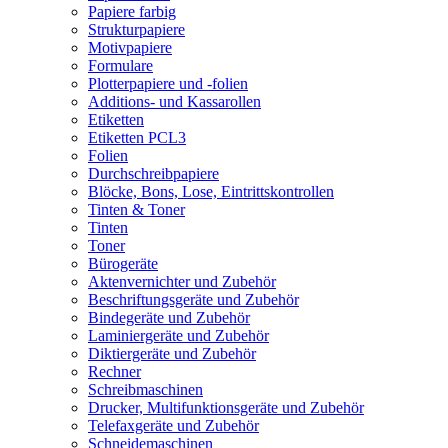
Papiere farbig
Strukturpapiere
Motivpapiere
Formulare
Plotterpapiere und -folien
Additions- und Kassarollen
Etiketten
Etiketten PCL3
Folien
Durchschreibpapiere
Blöcke, Bons, Lose, Eintrittskontrollen
Tinten & Toner
Tinten
Toner
Bürogeräte
Aktenvernichter und Zubehör
Beschriftungsgeräte und Zubehör
Bindegeräte und Zubehör
Laminiergeräte und Zubehör
Diktiergeräte und Zubehör
Rechner
Schreibmaschinen
Drucker, Multifunktionsgeräte und Zubehör
Telefaxgeräte und Zubehör
Schneidemaschinen