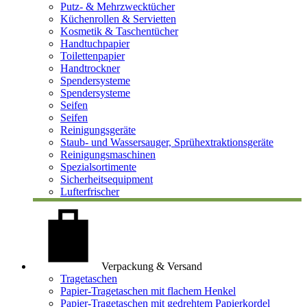
Putz- & Mehrzwecktücher
Küchenrollen & Servietten
Kosmetik & Taschentücher
Handtuchpapier
Toilettenpapier
Handtrockner
Spendersysteme
Spendersysteme
Seifen
Seifen
Reinigungsgeräte
Staub- und Wassersauger, Sprühextraktionsgeräte
Reinigungsmaschinen
Spezialsortimente
Sicherheitsequipment
Lufterfrischer
Verpackung & Versand
Tragetaschen
Papier-Tragetaschen mit flachem Henkel
Papier-Tragetaschen mit gedrehtem Papierkordel