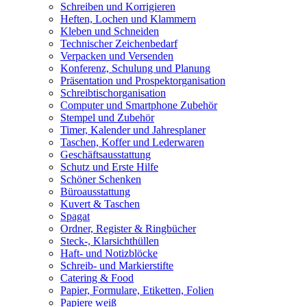
Schreiben und Korrigieren
Heften, Lochen und Klammern
Kleben und Schneiden
Technischer Zeichenbedarf
Verpacken und Versenden
Konferenz, Schulung und Planung
Präsentation und Prospektorganisation
Schreibtischorganisation
Computer und Smartphone Zubehör
Stempel und Zubehör
Timer, Kalender und Jahresplaner
Taschen, Koffer und Lederwaren
Geschäftsausstattung
Schutz und Erste Hilfe
Schöner Schenken
Büroausstattung
Kuvert & Taschen
Spagat
Ordner, Register & Ringbücher
Steck-, Klarsichthüllen
Haft- und Notizblöcke
Schreib- und Markierstifte
Catering & Food
Papier, Formulare, Etiketten, Folien
Papiere weiß