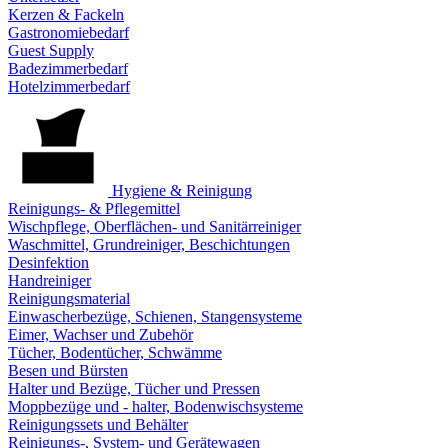
Kerzen & Fackeln
Gastronomiebedarf
Guest Supply
Badezimmerbedarf
Hotelzimmerbedarf
Hygiene & Reinigung
Reinigungs- & Pflegemittel
Wischpflege, Oberflächen- und Sanitärreiniger
Waschmittel, Grundreiniger, Beschichtungen
Desinfektion
Handreiniger
Reinigungsmaterial
Einwascherbezüge, Schienen, Stangensysteme
Eimer, Wachser und Zubehör
Tücher, Bodentücher, Schwämme
Besen und Bürsten
Halter und Bezüge, Tücher und Pressen
Moppbezüge und - halter, Bodenwischsysteme
Reinigungssets und Behälter
Reinigungs-, System- und Gerätewagen