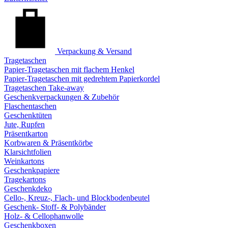
Verpackung & Versand
Tragetaschen
Papier-Tragetaschen mit flachem Henkel
Papier-Tragetaschen mit gedrehtem Papierkordel
Tragetaschen Take-away
Geschenkverpackungen & Zubehör
Flaschentaschen
Geschenktüten
Jute, Rupfen
Präsentkarton
Korbwaren & Präsentkörbe
Klarsichtfolien
Weinkartons
Geschenkpapiere
Tragekartons
Geschenkdeko
Cello-, Kreuz-, Flach- und Blockbodenbeutel
Geschenk- Stoff- & Polybänder
Holz- & Cellophanwolle
Geschenkboxen