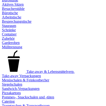
Bürostühle
Aktives Sitzen
Besucherstühle
Bürotische
Arbeitstische
Besprechungstische
Stauraum
Schränke
Container
Zubehör
Garderoben
Mülltrennung
Take-away & Lebensmittelverp.
Take-away Verpackungen
Menüschalen & Feinkostbecher
Siegelschalen
Sandwich-Verpackungen
Pizzakartons
Pommes-, Snackschalen und -tüten
Catering
Tragetaschen & Transportboxen