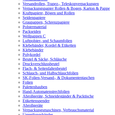
Versandrollen, Trapez-, Teleskopverpackungen
Verpackungspapier Rollen & Bogen, Karton & Pappe
Kraftpapiere, Bögen und Rollen
Seidenpapiere
Graupappen, Schrenzpapiere
Polstermaterial
Packseiden
Wellpappen C
Luftpolster- und Schaumfolien
Klebebänder, Kordel & Etiketten
Klebebänder
Polykordel
Beutel & Säcke, Schläuche
Druckverschlussbeutel
Flach- & Seitenfaltenbeutel
Schlauch- und Halbschlauchfolien
SK-Folien-Versand-, & Dokumententaschen
Folien
Palettenhauben
Hand-Automatenstrechfolien
Abrollgeräte, Schneideständer & Packtische
Etikettenspender
Abrollgeräte
Verpackungsmaschinen, Verbrauchsmaterial
Umreifungsbänder