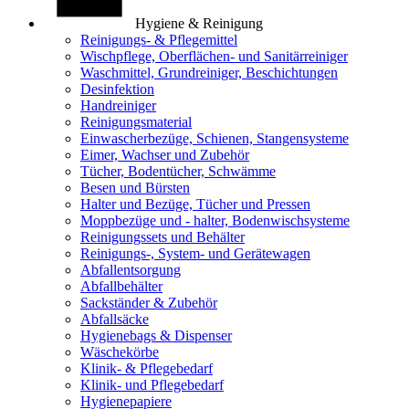
Hygiene & Reinigung
Reinigungs- & Pflegemittel
Wischpflege, Oberflächen- und Sanitärreiniger
Waschmittel, Grundreiniger, Beschichtungen
Desinfektion
Handreiniger
Reinigungsmaterial
Einwascherbezüge, Schienen, Stangensysteme
Eimer, Wachser und Zubehör
Tücher, Bodentücher, Schwämme
Besen und Bürsten
Halter und Bezüge, Tücher und Pressen
Moppbezüge und - halter, Bodenwischsysteme
Reinigungssets und Behälter
Reinigungs-, System- und Gerätewagen
Abfallentsorgung
Abfallbehälter
Sackständer & Zubehör
Abfallsäcke
Hygienebags & Dispenser
Wäschekörbe
Klinik- & Pflegebedarf
Klinik- und Pflegebedarf
Hygienepapiere