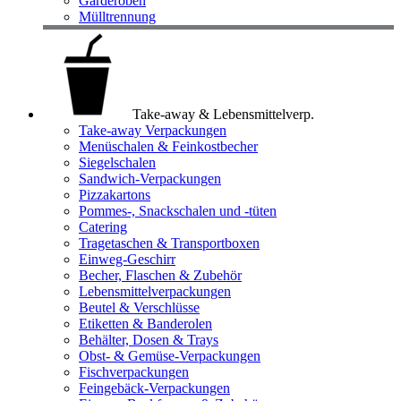
Garderoben
Mülltrennung
Take-away & Lebensmittelverp.
Take-away Verpackungen
Menüschalen & Feinkostbecher
Siegelschalen
Sandwich-Verpackungen
Pizzakartons
Pommes-, Snackschalen und -tüten
Catering
Tragetaschen & Transportboxen
Einweg-Geschirr
Becher, Flaschen & Zubehör
Lebensmittelverpackungen
Beutel & Verschlüsse
Etiketten & Banderolen
Behälter, Dosen & Trays
Obst- & Gemüse-Verpackungen
Fischverpackungen
Feingebäck-Verpackungen