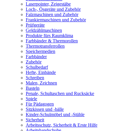
Laserpointer, Zeigestäbe
Loch-, Ösgeräte und Zubehör
Falzmaschinen und Zubehör
Frankiermaschinen und Zubehör
Prüfgeräte
Geldzählmaschinen
Produkte fürs Raumklima
Farbbänder & Thermorollen
Thermotransferrollen
Speichermedien
Farbbänder
Zubehör
Schulbedarf
Hefte, Einbände
Schreiben
Malen, Zeichnen
Basteln
Penale, Schultaschen und Rucksäcke
Spiele
Für Pädagogen
Sitzkissen und -bälle
Kinder-Schulmöbel und -Stühle
Sicherheit
Arbeitsschutz, Sicherheit & Erste Hilfe
Arbeitshandschuhe