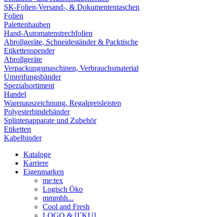
SK-Folien-Versand-, & Dokumententaschen
Folien
Palettenhauben
Hand-Automatenstrechfolien
Abrollgeräte, Schneideständer & Packtische
Etikettenspender
Abrollgeräte
Verpackungsmaschinen, Verbrauchsmaterial
Umreifungsbänder
Spezialsortiment
Handel
Warenauszeichnung, Regalpreisleisten
Polyesterbindebänder
Splintenapparate und Zubehör
Etiketten
Kabelbinder
Kataloge
Karriere
Eigenmarken
me:tex
Logisch Öko
mmmhh...
Cool and Fresh
LOGO & [I´KU]