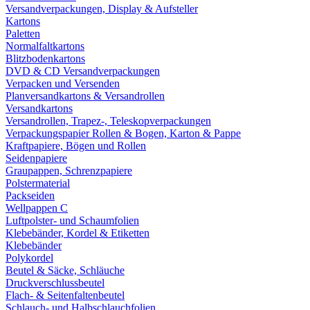
Versandverpackungen, Display & Aufsteller
Kartons
Paletten
Normalfaltkartons
Blitzbodenkartons
DVD & CD Versandverpackungen
Verpacken und Versenden
Planversandkartons & Versandrollen
Versandkartons
Versandrollen, Trapez-, Teleskopverpackungen
Verpackungspapier Rollen & Bogen, Karton & Pappe
Kraftpapiere, Bögen und Rollen
Seidenpapiere
Graupappen, Schrenzpapiere
Polstermaterial
Packseiden
Wellpappen C
Luftpolster- und Schaumfolien
Klebebänder, Kordel & Etiketten
Klebebänder
Polykordel
Beutel & Säcke, Schläuche
Druckverschlussbeutel
Flach- & Seitenfaltenbeutel
Schlauch- und Halbschlauchfolien