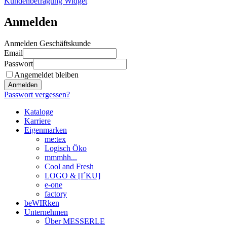
Kundenbefragung Widget
Anmelden
Anmelden Geschäftskunde
Email
Passwort
Angemeldet bleiben
Anmelden
Passwort vergessen?
Kataloge
Karriere
Eigenmarken
me:tex
Logisch Öko
mmmhh...
Cool and Fresh
LOGO & [I´KU]
e-one
factory
beWIRken
Unternehmen
Über MESSERLE