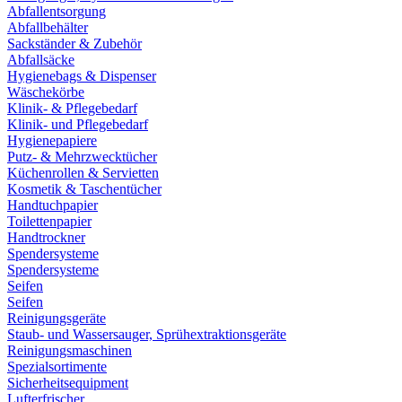
Abfallentsorgung
Abfallbehälter
Sackständer & Zubehör
Abfallsäcke
Hygienebags & Dispenser
Wäschekörbe
Klinik- & Pflegebedarf
Klinik- und Pflegebedarf
Hygienepapiere
Putz- & Mehrzwecktücher
Küchenrollen & Servietten
Kosmetik & Taschentücher
Handtuchpapier
Toilettenpapier
Handtrockner
Spendersysteme
Spendersysteme
Seifen
Seifen
Reinigungsgeräte
Staub- und Wassersauger, Sprühextraktionsgeräte
Reinigungsmaschinen
Spezialsortimente
Sicherheitsequipment
Lufterfrischer