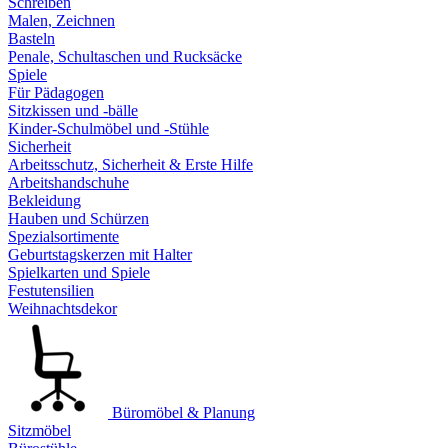
Schreiben
Malen, Zeichnen
Basteln
Penale, Schultaschen und Rucksäcke
Spiele
Für Pädagogen
Sitzkissen und -bälle
Kinder-Schulmöbel und -Stühle
Sicherheit
Arbeitsschutz, Sicherheit & Erste Hilfe
Arbeitshandschuhe
Bekleidung
Hauben und Schürzen
Spezialsortimente
Geburtstagskerzen mit Halter
Spielkarten und Spiele
Festutensilien
Weihnachtsdekor
Büromöbel & Planung
Sitzmöbel