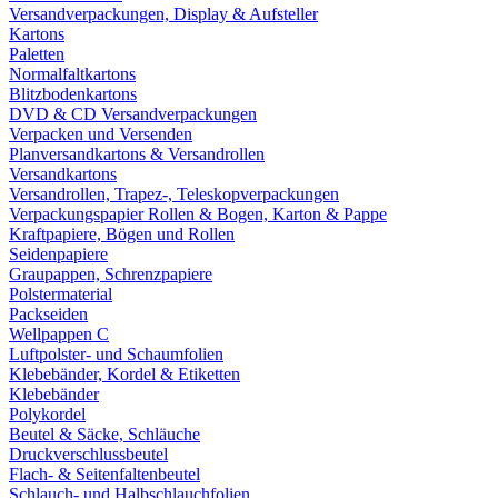
Versandverpackungen, Display & Aufsteller
Kartons
Paletten
Normalfaltkartons
Blitzbodenkartons
DVD & CD Versandverpackungen
Verpacken und Versenden
Planversandkartons & Versandrollen
Versandkartons
Versandrollen, Trapez-, Teleskopverpackungen
Verpackungspapier Rollen & Bogen, Karton & Pappe
Kraftpapiere, Bögen und Rollen
Seidenpapiere
Graupappen, Schrenzpapiere
Polstermaterial
Packseiden
Wellpappen C
Luftpolster- und Schaumfolien
Klebebänder, Kordel & Etiketten
Klebebänder
Polykordel
Beutel & Säcke, Schläuche
Druckverschlussbeutel
Flach- & Seitenfaltenbeutel
Schlauch- und Halbschlauchfolien