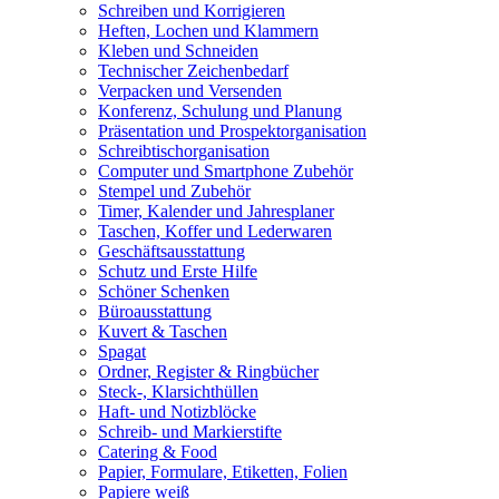
Schreiben und Korrigieren
Heften, Lochen und Klammern
Kleben und Schneiden
Technischer Zeichenbedarf
Verpacken und Versenden
Konferenz, Schulung und Planung
Präsentation und Prospektorganisation
Schreibtischorganisation
Computer und Smartphone Zubehör
Stempel und Zubehör
Timer, Kalender und Jahresplaner
Taschen, Koffer und Lederwaren
Geschäftsausstattung
Schutz und Erste Hilfe
Schöner Schenken
Büroausstattung
Kuvert & Taschen
Spagat
Ordner, Register & Ringbücher
Steck-, Klarsichthüllen
Haft- und Notizblöcke
Schreib- und Markierstifte
Catering & Food
Papier, Formulare, Etiketten, Folien
Papiere weiß