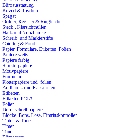
Büroausstattung
Kuvert & Taschen
Spagat
Ordner, Register & Ringbücher
Steck-, Klarsichthüllen
Haft- und Notizblöcke
Schreib- und Markierstifte
Catering & Food
Papier, Formulare, Etiketten, Folien
Papiere weiß
Papiere farbig
Strukturpapiere
Motivpapiere
Formulare
Plotterpapiere und -folien
Additions- und Kassarollen
Etiketten
Etiketten PCL3
Folien
Durchschreibpapiere
Blöcke, Bons, Lose, Eintrittskontrollen
Tinten & Toner
Tinten
Toner