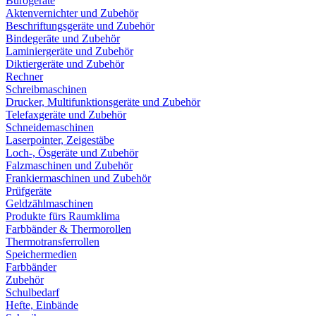
Bürogeräte
Aktenvernichter und Zubehör
Beschriftungsgeräte und Zubehör
Bindegeräte und Zubehör
Laminiergeräte und Zubehör
Diktiergeräte und Zubehör
Rechner
Schreibmaschinen
Drucker, Multifunktionsgeräte und Zubehör
Telefaxgeräte und Zubehör
Schneidemaschinen
Laserpointer, Zeigestäbe
Loch-, Ösgeräte und Zubehör
Falzmaschinen und Zubehör
Frankiermaschinen und Zubehör
Prüfgeräte
Geldzählmaschinen
Produkte fürs Raumklima
Farbbänder & Thermorollen
Thermotransferrollen
Speichermedien
Farbbänder
Zubehör
Schulbedarf
Hefte, Einbände