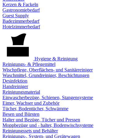
Kerzen & Fackeln
Gastronomiebedarf
Guest Supply
Badezimmerbedarf
Hotelzimmerbedarf
Hygiene & Reinigung
Reinigungs- & Pflegemittel
Wischpflege, Oberflächen- und Sanitärreiniger
Waschmittel, Grundreiniger, Beschichtungen
Desinfektion
Handreiniger
Reinigungsmaterial
Einwascherbezüge, Schienen, Stangensysteme
Eimer, Wachser und Zubehör
Tücher, Bodentücher, Schwämme
Besen und Bürsten
Halter und Bezüge, Tücher und Pressen
Moppbezüge und - halter, Bodenwischsysteme
Reinigungssets und Behälter
Reinigungs-, System- und Gerätewagen