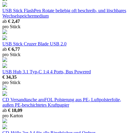
USB Stick FlashPen Rotate
beliebig oft beschreib- und löschbares
Wechselspeichermedium
ab
€ 2,47
pro Stück
USB Stick Cruzer Blade USB 2.0
ab
€ 6,77
pro Stück
USB Hub 3.1 Typ-C 1:4
4 Ports, Bus Powered
€ 34,35
pro Stück
CD Versandtasche aroFOL
Polsterung aus PE- Luftpolsterfolie,
außen PE-beschichtetes Kraftpapier
ab
€ 18,09
pro Karton
CD-Hülle 2er
A4 für alle Ringbücher und Ordner