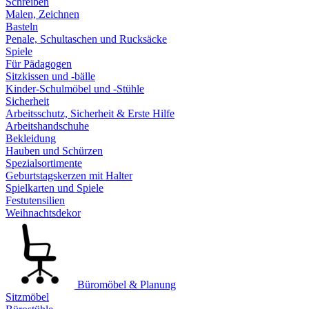
Schreiben
Malen, Zeichnen
Basteln
Penale, Schultaschen und Rucksäcke
Spiele
Für Pädagogen
Sitzkissen und -bälle
Kinder-Schulmöbel und -Stühle
Sicherheit
Arbeitsschutz, Sicherheit & Erste Hilfe
Arbeitshandschuhe
Bekleidung
Hauben und Schürzen
Spezialsortimente
Geburtstagskerzen mit Halter
Spielkarten und Spiele
Festutensilien
Weihnachtsdekor
Büromöbel & Planung
Sitzmöbel