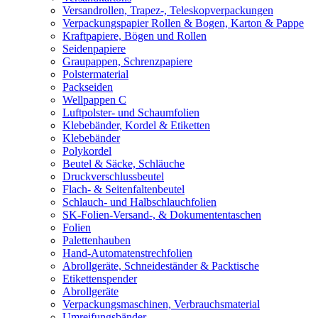
Versandrollen, Trapez-, Teleskopverpackungen
Verpackungspapier Rollen & Bogen, Karton & Pappe
Kraftpapiere, Bögen und Rollen
Seidenpapiere
Graupappen, Schrenzpapiere
Polstermaterial
Packseiden
Wellpappen C
Luftpolster- und Schaumfolien
Klebebänder, Kordel & Etiketten
Klebebänder
Polykordel
Beutel & Säcke, Schläuche
Druckverschlussbeutel
Flach- & Seitenfaltenbeutel
Schlauch- und Halbschlauchfolien
SK-Folien-Versand-, & Dokumententaschen
Folien
Palettenhauben
Hand-Automatenstrechfolien
Abrollgeräte, Schneideständer & Packtische
Etikettenspender
Abrollgeräte
Verpackungsmaschinen, Verbrauchsmaterial
Umreifungsbänder