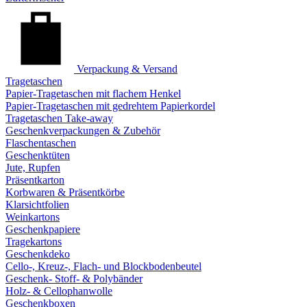
Verpackung & Versand
Tragetaschen
Papier-Tragetaschen mit flachem Henkel
Papier-Tragetaschen mit gedrehtem Papierkordel
Tragetaschen Take-away
Geschenkverpackungen & Zubehör
Flaschentaschen
Geschenktüten
Jute, Rupfen
Präsentkarton
Korbwaren & Präsentkörbe
Klarsichtfolien
Weinkartons
Geschenkpapiere
Tragekartons
Geschenkdeko
Cello-, Kreuz-, Flach- und Blockbodenbeutel
Geschenk- Stoff- & Polybänder
Holz- & Cellophanwolle
Geschenkboxen