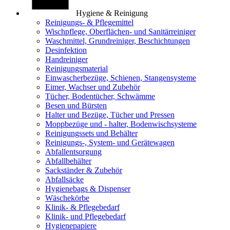
Hygiene & Reinigung
Reinigungs- & Pflegemittel
Wischpflege, Oberflächen- und Sanitärreiniger
Waschmittel, Grundreiniger, Beschichtungen
Desinfektion
Handreiniger
Reinigungsmaterial
Einwascherbezüge, Schienen, Stangensysteme
Eimer, Wachser und Zubehör
Tücher, Bodentücher, Schwämme
Besen und Bürsten
Halter und Bezüge, Tücher und Pressen
Moppbezüge und - halter, Bodenwischsysteme
Reinigungssets und Behälter
Reinigungs-, System- und Gerätewagen
Abfallentsorgung
Abfallbehälter
Sackständer & Zubehör
Abfallsäcke
Hygienebags & Dispenser
Wäschekörbe
Klinik- & Pflegebedarf
Klinik- und Pflegebedarf
Hygienepapiere