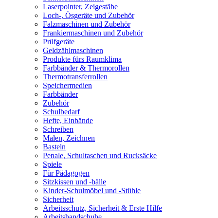
Laserpointer, Zeigestäbe
Loch-, Ösgeräte und Zubehör
Falzmaschinen und Zubehör
Frankiermaschinen und Zubehör
Prüfgeräte
Geldzählmaschinen
Produkte fürs Raumklima
Farbbänder & Thermorollen
Thermotransferrollen
Speichermedien
Farbbänder
Zubehör
Schulbedarf
Hefte, Einbände
Schreiben
Malen, Zeichnen
Basteln
Penale, Schultaschen und Rucksäcke
Spiele
Für Pädagogen
Sitzkissen und -bälle
Kinder-Schulmöbel und -Stühle
Sicherheit
Arbeitsschutz, Sicherheit & Erste Hilfe
Arbeitshandschuhe