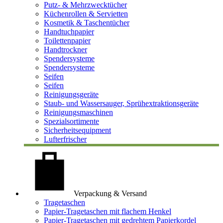
Putz- & Mehrzwecktücher
Küchenrollen & Servietten
Kosmetik & Taschentücher
Handtuchpapier
Toilettenpapier
Handtrockner
Spendersysteme
Spendersysteme
Seifen
Seifen
Reinigungsgeräte
Staub- und Wassersauger, Sprühextraktionsgeräte
Reinigungsmaschinen
Spezialsortimente
Sicherheitsequipment
Lufterfrischer
Verpackung & Versand
Tragetaschen
Papier-Tragetaschen mit flachem Henkel
Papier-Tragetaschen mit gedrehtem Papierkordel