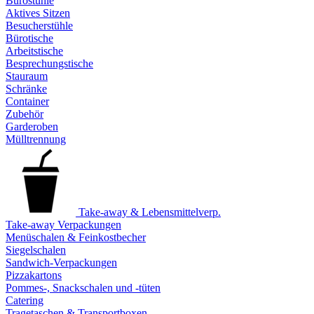
Bürostühle
Aktives Sitzen
Besucherstühle
Bürotische
Arbeitstische
Besprechungstische
Stauraum
Schränke
Container
Zubehör
Garderoben
Mülltrennung
Take-away & Lebensmittelverp.
Take-away Verpackungen
Menüschalen & Feinkostbecher
Siegelschalen
Sandwich-Verpackungen
Pizzakartons
Pommes-, Snackschalen und -tüten
Catering
Tragetaschen & Transportboxen