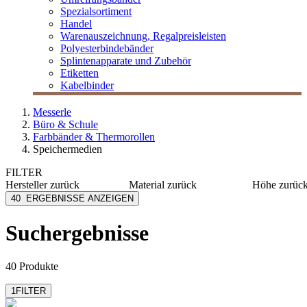
Spezialsortiment
Handel
Warenauszeichnung, Regalpreisleisten
Polyesterbindebänder
Splintenapparate und Zubehör
Etiketten
Kabelbinder
Messerle
Büro & Schule
Farbbänder & Thermorollen
Speichermedien
FILTER
Hersteller
zurück
Material
zurück
Höhe
zurüc
Arofol
Kunststoff
1 mm
40
ERGEBNISSE ANZEIGEN
Durable
PP
100 mm
Fujifilm
Filz
125 mm
Suchergebnisse
mehr anzeig
Goobay
PVC
Hama
mehr anzeigen
40 Produkte
1
FILTER