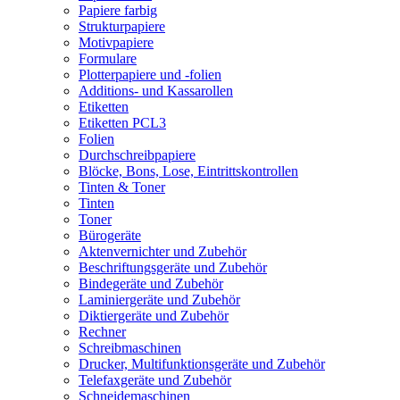
Papiere farbig
Strukturpapiere
Motivpapiere
Formulare
Plotterpapiere und -folien
Additions- und Kassarollen
Etiketten
Etiketten PCL3
Folien
Durchschreibpapiere
Blöcke, Bons, Lose, Eintrittskontrollen
Tinten & Toner
Tinten
Toner
Bürogeräte
Aktenvernichter und Zubehör
Beschriftungsgeräte und Zubehör
Bindegeräte und Zubehör
Laminiergeräte und Zubehör
Diktiergeräte und Zubehör
Rechner
Schreibmaschinen
Drucker, Multifunktionsgeräte und Zubehör
Telefaxgeräte und Zubehör
Schneidemaschinen