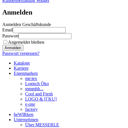
Kundenbefragung Widget
Anmelden
Anmelden Geschäftskunde
Email
Passwort
Angemeldet bleiben
Anmelden
Passwort vergessen?
Kataloge
Karriere
Eigenmarken
me:tex
Logisch Öko
mmmhh...
Cool and Fresh
LOGO & [I´KU]
e-one
factory
beWIRken
Unternehmen
Über MESSERLE