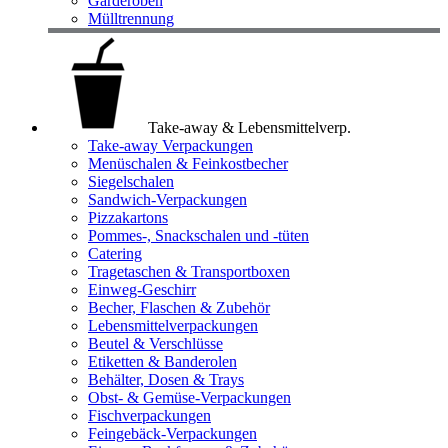
Garderoben
Mülltrennung
Take-away & Lebensmittelverp.
Take-away Verpackungen
Menüschalen & Feinkostbecher
Siegelschalen
Sandwich-Verpackungen
Pizzakartons
Pommes-, Snackschalen und -tüten
Catering
Tragetaschen & Transportboxen
Einweg-Geschirr
Becher, Flaschen & Zubehör
Lebensmittelverpackungen
Beutel & Verschlüsse
Etiketten & Banderolen
Behälter, Dosen & Trays
Obst- & Gemüse-Verpackungen
Fischverpackungen
Feingebäck-Verpackungen