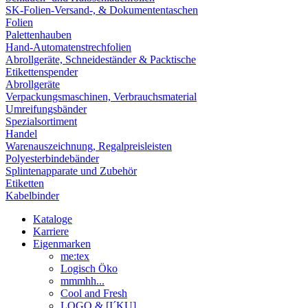
SK-Folien-Versand-, & Dokumententaschen
Folien
Palettenhauben
Hand-Automatenstrechfolien
Abrollgeräte, Schneideständer & Packtische
Etikettenspender
Abrollgeräte
Verpackungsmaschinen, Verbrauchsmaterial
Umreifungsbänder
Spezialsortiment
Handel
Warenauszeichnung, Regalpreisleisten
Polyesterbindebänder
Splintenapparate und Zubehör
Etiketten
Kabelbinder
Kataloge
Karriere
Eigenmarken
me:tex
Logisch Öko
mmmhh...
Cool and Fresh
LOGO & [I´KU]