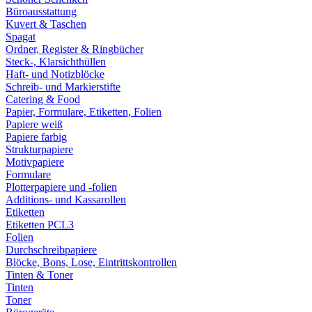
Büroausstattung
Kuvert & Taschen
Spagat
Ordner, Register & Ringbücher
Steck-, Klarsichthüllen
Haft- und Notizblöcke
Schreib- und Markierstifte
Catering & Food
Papier, Formulare, Etiketten, Folien
Papiere weiß
Papiere farbig
Strukturpapiere
Motivpapiere
Formulare
Plotterpapiere und -folien
Additions- und Kassarollen
Etiketten
Etiketten PCL3
Folien
Durchschreibpapiere
Blöcke, Bons, Lose, Eintrittskontrollen
Tinten & Toner
Tinten
Toner