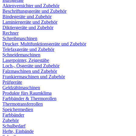
Bürogeräte
Aktenvernichter und Zubehör
Beschriftungsgeräte und Zubehör
Bindegeräte und Zubehör
Laminiergeräte und Zubehör
Diktiergeräte und Zubehör
Rechner
Schreibmaschinen
Drucker, Multifunktionsgeräte und Zubehör
Telefaxgeräte und Zubehör
Schneidemaschinen
Laserpointer, Zeigestäbe
Loch-, Ösgeräte und Zubehör
Falzmaschinen und Zubehör
Frankiermaschinen und Zubehör
Prüfgeräte
Geldzählmaschinen
Produkte fürs Raumklima
Farbbänder & Thermorollen
Thermotransferrollen
Speichermedien
Farbbänder
Zubehör
Schulbedarf
Hefte, Einbände