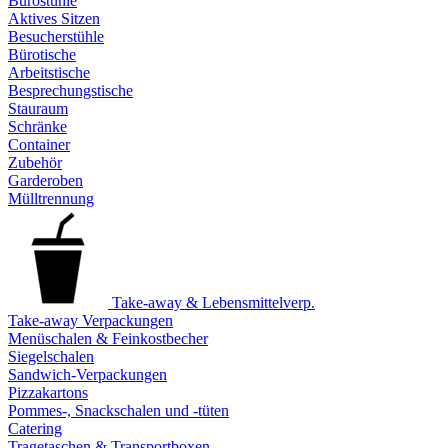
Bürostühle
Aktives Sitzen
Besucherstühle
Bürotische
Arbeitstische
Besprechungstische
Stauraum
Schränke
Container
Zubehör
Garderoben
Mülltrennung
Take-away & Lebensmittelverp.
Take-away Verpackungen
Menüschalen & Feinkostbecher
Siegelschalen
Sandwich-Verpackungen
Pizzakartons
Pommes-, Snackschalen und -tüten
Catering
Tragetaschen & Transportboxen