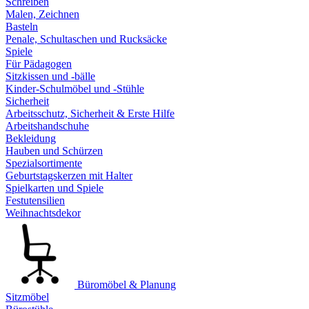
Schreiben
Malen, Zeichnen
Basteln
Penale, Schultaschen und Rucksäcke
Spiele
Für Pädagogen
Sitzkissen und -bälle
Kinder-Schulmöbel und -Stühle
Sicherheit
Arbeitsschutz, Sicherheit & Erste Hilfe
Arbeitshandschuhe
Bekleidung
Hauben und Schürzen
Spezialsortimente
Geburtstagskerzen mit Halter
Spielkarten und Spiele
Festutensilien
Weihnachtsdekor
Büromöbel & Planung
Sitzmöbel