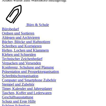
Artikel wurde zum Warenkorb hinzugefügt
Büro & Schule
Bürobedarf
Ordnen und Sortieren
Ablegen und Archivieren
Bücher, Blöcke und Haftnotizen
Schreiben und Korrigieren
Heften, Lochen und Klammern
Kleben und Schneiden
Technischer Zeichenbedarf
Verpacken und Versenden
Konferenz, Schulung und Planung
Präsentation und Prospektorganisation
Schreibtischorganisation
Computer und Smartphone Zubehör
Stempel und Zubehör
Timer, Kalender und Jahresplaner
Taschen, Koffer und Lederwaren
Geschäftsausstattung
Schutz und Erste Hilfe
Schöner Schenken