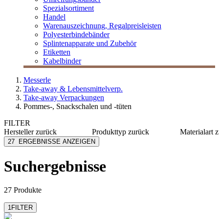
Spezialsortiment
Handel
Warenauszeichnung, Regalpreisleisten
Polyesterbindebänder
Splintenapparate und Zubehör
Etiketten
Kabelbinder
Messerle
Take-away & Lebensmittelverp.
Take-away Verpackungen
Pommes-, Snackschalen und -tüten
FILTER
Hersteller
zurück
Produkttyp
zurück
Materialart
z
Colpac
Beutel
Karton
27
ERGEBNISSE ANZEIGEN
Compac CP
Einleger
Kunststo
Huhtamaki
Schale
Naturfas
Suchergebnisse
LOGISCH ÖKO
Schütte
Papier
MESSERLE
Tasche
mehr anzeigen
mehr anzeigen
27 Produkte
1
FILTER