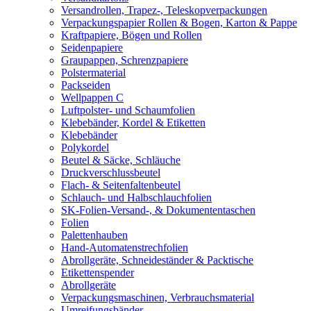
Versandrollen, Trapez-, Teleskopverpackungen
Verpackungspapier Rollen & Bogen, Karton & Pappe
Kraftpapiere, Bögen und Rollen
Seidenpapiere
Graupappen, Schrenzpapiere
Polstermaterial
Packseiden
Wellpappen C
Luftpolster- und Schaumfolien
Klebebänder, Kordel & Etiketten
Klebebänder
Polykordel
Beutel & Säcke, Schläuche
Druckverschlussbeutel
Flach- & Seitenfaltenbeutel
Schlauch- und Halbschlauchfolien
SK-Folien-Versand-, & Dokumententaschen
Folien
Palettenhauben
Hand-Automatenstrechfolien
Abrollgeräte, Schneideständer & Packtische
Etikettenspender
Abrollgeräte
Verpackungsmaschinen, Verbrauchsmaterial
Umreifungsbänder