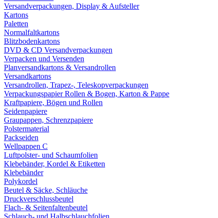
Versandverpackungen, Display & Aufsteller
Kartons
Paletten
Normalfaltkartons
Blitzbodenkartons
DVD & CD Versandverpackungen
Verpacken und Versenden
Planversandkartons & Versandrollen
Versandkartons
Versandrollen, Trapez-, Teleskopverpackungen
Verpackungspapier Rollen & Bogen, Karton & Pappe
Kraftpapiere, Bögen und Rollen
Seidenpapiere
Graupappen, Schrenzpapiere
Polstermaterial
Packseiden
Wellpappen C
Luftpolster- und Schaumfolien
Klebebänder, Kordel & Etiketten
Klebebänder
Polykordel
Beutel & Säcke, Schläuche
Druckverschlussbeutel
Flach- & Seitenfaltenbeutel
Schlauch- und Halbschlauchfolien