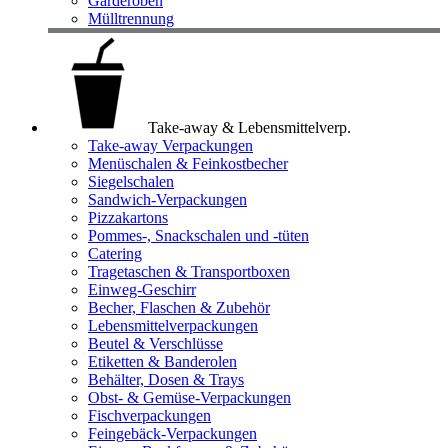
Garderoben
Mülltrennung
Take-away & Lebensmittelverp.
Take-away Verpackungen
Menüschalen & Feinkostbecher
Siegelschalen
Sandwich-Verpackungen
Pizzakartons
Pommes-, Snackschalen und -tüten
Catering
Tragetaschen & Transportboxen
Einweg-Geschirr
Becher, Flaschen & Zubehör
Lebensmittelverpackungen
Beutel & Verschlüsse
Etiketten & Banderolen
Behälter, Dosen & Trays
Obst- & Gemüse-Verpackungen
Fischverpackungen
Feingebäck-Verpackungen