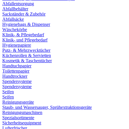
Abfallentsorgung
Abfallbehälter
Sackständer & Zubehör
Abfallsäcke
Hygienebags & Dispenser
Wäschekörbe
Klinik- & Pflegebedarf
Klinik- und Pflegebedarf
Hygienepapiere
Putz- & Mehrzwecktücher
Küchenrollen & Servietten
Kosmetik & Taschentücher
Handtuchpapier
Toilettenpapier
Handtrockner
Spendersysteme
Spendersysteme
Seifen
Seifen
Reinigungsgeräte
Staub- und Wassersauger, Sprühextraktionsgeräte
Reinigungsmaschinen
Spezialsortimente
Sicherheitsequipment
Lufterfrischer