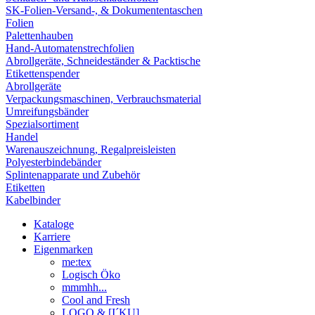
SK-Folien-Versand-, & Dokumententaschen
Folien
Palettenhauben
Hand-Automatenstrechfolien
Abrollgeräte, Schneideständer & Packtische
Etikettenspender
Abrollgeräte
Verpackungsmaschinen, Verbrauchsmaterial
Umreifungsbänder
Spezialsortiment
Handel
Warenauszeichnung, Regalpreisleisten
Polyesterbindebänder
Splintenapparate und Zubehör
Etiketten
Kabelbinder
Kataloge
Karriere
Eigenmarken
me:tex
Logisch Öko
mmmhh...
Cool and Fresh
LOGO & [I´KU]