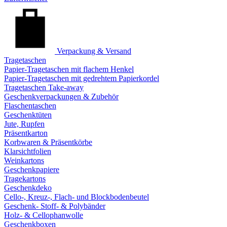
Verpackung & Versand
Tragetaschen
Papier-Tragetaschen mit flachem Henkel
Papier-Tragetaschen mit gedrehtem Papierkordel
Tragetaschen Take-away
Geschenkverpackungen & Zubehör
Flaschentaschen
Geschenktüten
Jute, Rupfen
Präsentkarton
Korbwaren & Präsentkörbe
Klarsichtfolien
Weinkartons
Geschenkpapiere
Tragekartons
Geschenkdeko
Cello-, Kreuz-, Flach- und Blockbodenbeutel
Geschenk- Stoff- & Polybänder
Holz- & Cellophanwolle
Geschenkboxen