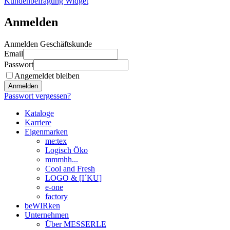
Kundenbefragung Widget
Anmelden
Anmelden Geschäftskunde
Email
Passwort
Angemeldet bleiben
Anmelden
Passwort vergessen?
Kataloge
Karriere
Eigenmarken
me:tex
Logisch Öko
mmmhh...
Cool and Fresh
LOGO & [I´KU]
e-one
factory
beWIRken
Unternehmen
Über MESSERLE