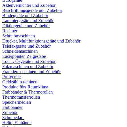
Bürogeräte
Aktenvernichter und Zubehör
Beschriftungsgeräte und Zubehör
Bindegeräte und Zubehör
Laminiergeräte und Zubehör
Diktiergeräte und Zubehör
Rechner
Schreibmaschinen
Drucker, Multifunktionsgeräte und Zubehör
Telefaxgeräte und Zubehör
Schneidemaschinen
Laserpointer, Zeigestäbe
Loch-, Ösgeräte und Zubehör
Falzmaschinen und Zubehör
Frankiermaschinen und Zubehör
Prüfgeräte
Geldzählmaschinen
Produkte fürs Raumklima
Farbbänder & Thermorollen
Thermotransferrollen
Speichermedien
Farbbänder
Zubehör
Schulbedarf
Hefte, Einbände