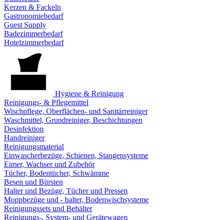
Kerzen & Fackeln
Gastronomiebedarf
Guest Supply
Badezimmerbedarf
Hotelzimmerbedarf
Hygiene & Reinigung
Reinigungs- & Pflegemittel
Wischpflege, Oberflächen- und Sanitärreiniger
Waschmittel, Grundreiniger, Beschichtungen
Desinfektion
Handreiniger
Reinigungsmaterial
Einwascherbezüge, Schienen, Stangensysteme
Eimer, Wachser und Zubehör
Tücher, Bodentücher, Schwämme
Besen und Bürsten
Halter und Bezüge, Tücher und Pressen
Moppbezüge und - halter, Bodenwischsysteme
Reinigungssets und Behälter
Reinigungs-, System- und Gerätewagen