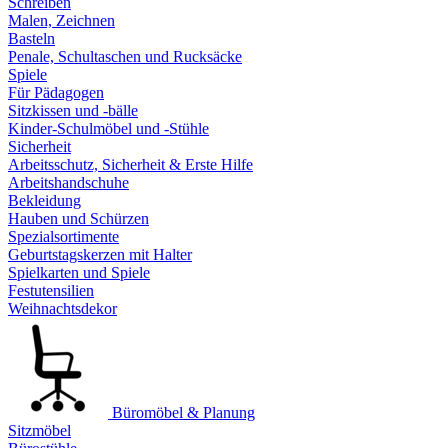
Schreiben
Malen, Zeichnen
Basteln
Penale, Schultaschen und Rucksäcke
Spiele
Für Pädagogen
Sitzkissen und -bälle
Kinder-Schulmöbel und -Stühle
Sicherheit
Arbeitsschutz, Sicherheit & Erste Hilfe
Arbeitshandschuhe
Bekleidung
Hauben und Schürzen
Spezialsortimente
Geburtstagskerzen mit Halter
Spielkarten und Spiele
Festutensilien
Weihnachtsdekor
Büromöbel & Planung
Sitzmöbel