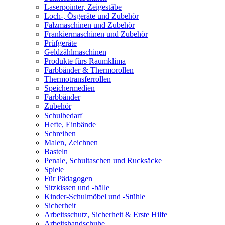
Laserpointer, Zeigestäbe
Loch-, Ösgeräte und Zubehör
Falzmaschinen und Zubehör
Frankiermaschinen und Zubehör
Prüfgeräte
Geldzählmaschinen
Produkte fürs Raumklima
Farbbänder & Thermorollen
Thermotransferrollen
Speichermedien
Farbbänder
Zubehör
Schulbedarf
Hefte, Einbände
Schreiben
Malen, Zeichnen
Basteln
Penale, Schultaschen und Rucksäcke
Spiele
Für Pädagogen
Sitzkissen und -bälle
Kinder-Schulmöbel und -Stühle
Sicherheit
Arbeitsschutz, Sicherheit & Erste Hilfe
Arbeitshandschuhe