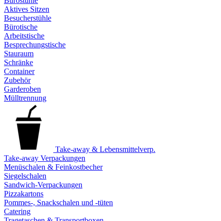
Bürostühle
Aktives Sitzen
Besucherstühle
Bürotische
Arbeitstische
Besprechungstische
Stauraum
Schränke
Container
Zubehör
Garderoben
Mülltrennung
Take-away & Lebensmittelverp.
Take-away Verpackungen
Menüschalen & Feinkostbecher
Siegelschalen
Sandwich-Verpackungen
Pizzakartons
Pommes-, Snackschalen und -tüten
Catering
Tragetaschen & Transportboxen