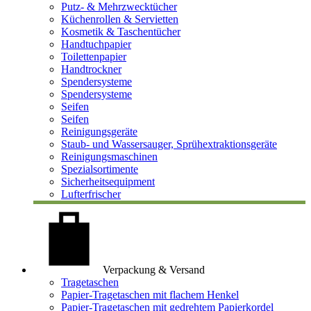
Putz- & Mehrzwecktücher
Küchenrollen & Servietten
Kosmetik & Taschentücher
Handtuchpapier
Toilettenpapier
Handtrockner
Spendersysteme
Spendersysteme
Seifen
Seifen
Reinigungsgeräte
Staub- und Wassersauger, Sprühextraktionsgeräte
Reinigungsmaschinen
Spezialsortimente
Sicherheitsequipment
Lufterfrischer
Verpackung & Versand
Tragetaschen
Papier-Tragetaschen mit flachem Henkel
Papier-Tragetaschen mit gedrehtem Papierkordel