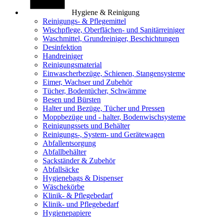
Hygiene & Reinigung
Reinigungs- & Pflegemittel
Wischpflege, Oberflächen- und Sanitärreiniger
Waschmittel, Grundreiniger, Beschichtungen
Desinfektion
Handreiniger
Reinigungsmaterial
Einwascherbezüge, Schienen, Stangensysteme
Eimer, Wachser und Zubehör
Tücher, Bodentücher, Schwämme
Besen und Bürsten
Halter und Bezüge, Tücher und Pressen
Moppbezüge und - halter, Bodenwischsysteme
Reinigungssets und Behälter
Reinigungs-, System- und Gerätewagen
Abfallentsorgung
Abfallbehälter
Sackständer & Zubehör
Abfallsäcke
Hygienebags & Dispenser
Wäschekörbe
Klinik- & Pflegebedarf
Klinik- und Pflegebedarf
Hygienepapiere