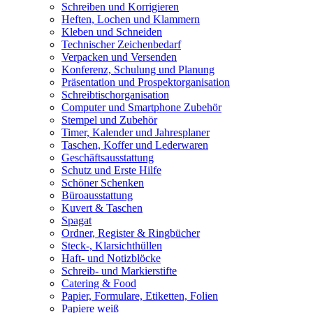
Schreiben und Korrigieren
Heften, Lochen und Klammern
Kleben und Schneiden
Technischer Zeichenbedarf
Verpacken und Versenden
Konferenz, Schulung und Planung
Präsentation und Prospektorganisation
Schreibtischorganisation
Computer und Smartphone Zubehör
Stempel und Zubehör
Timer, Kalender und Jahresplaner
Taschen, Koffer und Lederwaren
Geschäftsausstattung
Schutz und Erste Hilfe
Schöner Schenken
Büroausstattung
Kuvert & Taschen
Spagat
Ordner, Register & Ringbücher
Steck-, Klarsichthüllen
Haft- und Notizblöcke
Schreib- und Markierstifte
Catering & Food
Papier, Formulare, Etiketten, Folien
Papiere weiß