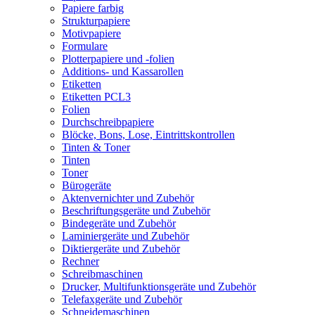
Papiere farbig
Strukturpapiere
Motivpapiere
Formulare
Plotterpapiere und -folien
Additions- und Kassarollen
Etiketten
Etiketten PCL3
Folien
Durchschreibpapiere
Blöcke, Bons, Lose, Eintrittskontrollen
Tinten & Toner
Tinten
Toner
Bürogeräte
Aktenvernichter und Zubehör
Beschriftungsgeräte und Zubehör
Bindegeräte und Zubehör
Laminiergeräte und Zubehör
Diktiergeräte und Zubehör
Rechner
Schreibmaschinen
Drucker, Multifunktionsgeräte und Zubehör
Telefaxgeräte und Zubehör
Schneidemaschinen