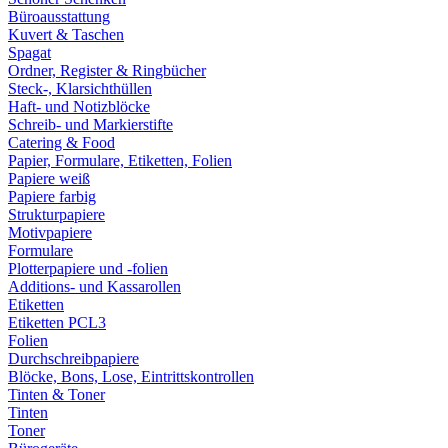
Büroausstattung
Kuvert & Taschen
Spagat
Ordner, Register & Ringbücher
Steck-, Klarsichthüllen
Haft- und Notizblöcke
Schreib- und Markierstifte
Catering & Food
Papier, Formulare, Etiketten, Folien
Papiere weiß
Papiere farbig
Strukturpapiere
Motivpapiere
Formulare
Plotterpapiere und -folien
Additions- und Kassarollen
Etiketten
Etiketten PCL3
Folien
Durchschreibpapiere
Blöcke, Bons, Lose, Eintrittskontrollen
Tinten & Toner
Tinten
Toner