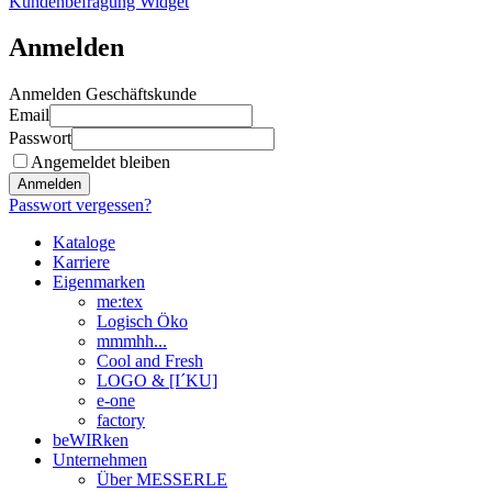
Kundenbefragung Widget
Anmelden
Anmelden Geschäftskunde
Email
Passwort
Angemeldet bleiben
Anmelden
Passwort vergessen?
Kataloge
Karriere
Eigenmarken
me:tex
Logisch Öko
mmmhh...
Cool and Fresh
LOGO & [I´KU]
e-one
factory
beWIRken
Unternehmen
Über MESSERLE