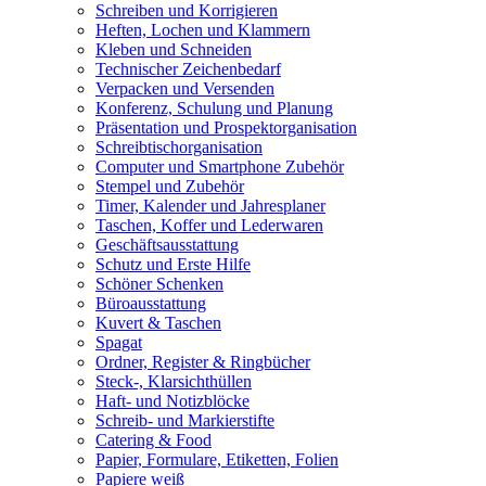
Schreiben und Korrigieren
Heften, Lochen und Klammern
Kleben und Schneiden
Technischer Zeichenbedarf
Verpacken und Versenden
Konferenz, Schulung und Planung
Präsentation und Prospektorganisation
Schreibtischorganisation
Computer und Smartphone Zubehör
Stempel und Zubehör
Timer, Kalender und Jahresplaner
Taschen, Koffer und Lederwaren
Geschäftsausstattung
Schutz und Erste Hilfe
Schöner Schenken
Büroausstattung
Kuvert & Taschen
Spagat
Ordner, Register & Ringbücher
Steck-, Klarsichthüllen
Haft- und Notizblöcke
Schreib- und Markierstifte
Catering & Food
Papier, Formulare, Etiketten, Folien
Papiere weiß