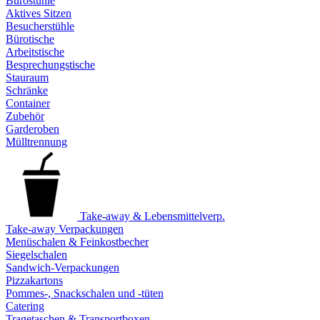
Bürostühle
Aktives Sitzen
Besucherstühle
Bürotische
Arbeitstische
Besprechungstische
Stauraum
Schränke
Container
Zubehör
Garderoben
Mülltrennung
Take-away & Lebensmittelverp.
Take-away Verpackungen
Menüschalen & Feinkostbecher
Siegelschalen
Sandwich-Verpackungen
Pizzakartons
Pommes-, Snackschalen und -tüten
Catering
Tragetaschen & Transportboxen