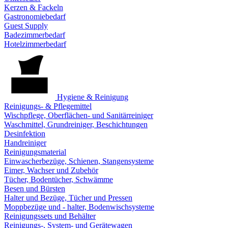
Kerzen & Fackeln
Gastronomiebedarf
Guest Supply
Badezimmerbedarf
Hotelzimmerbedarf
Hygiene & Reinigung
Reinigungs- & Pflegemittel
Wischpflege, Oberflächen- und Sanitärreiniger
Waschmittel, Grundreiniger, Beschichtungen
Desinfektion
Handreiniger
Reinigungsmaterial
Einwascherbezüge, Schienen, Stangensysteme
Eimer, Wachser und Zubehör
Tücher, Bodentücher, Schwämme
Besen und Bürsten
Halter und Bezüge, Tücher und Pressen
Moppbezüge und - halter, Bodenwischsysteme
Reinigungssets und Behälter
Reinigungs-, System- und Gerätewagen