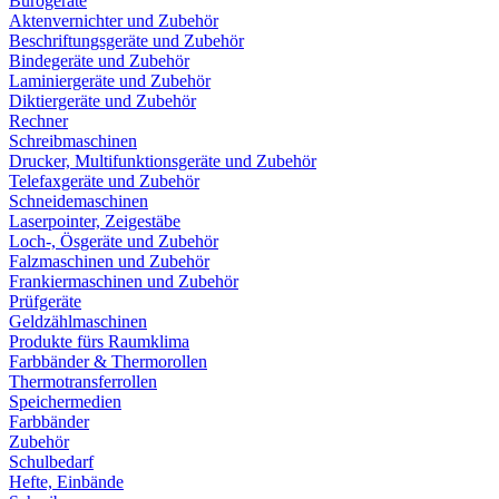
Bürogeräte
Aktenvernichter und Zubehör
Beschriftungsgeräte und Zubehör
Bindegeräte und Zubehör
Laminiergeräte und Zubehör
Diktiergeräte und Zubehör
Rechner
Schreibmaschinen
Drucker, Multifunktionsgeräte und Zubehör
Telefaxgeräte und Zubehör
Schneidemaschinen
Laserpointer, Zeigestäbe
Loch-, Ösgeräte und Zubehör
Falzmaschinen und Zubehör
Frankiermaschinen und Zubehör
Prüfgeräte
Geldzählmaschinen
Produkte fürs Raumklima
Farbbänder & Thermorollen
Thermotransferrollen
Speichermedien
Farbbänder
Zubehör
Schulbedarf
Hefte, Einbände