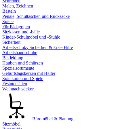
Schreiben
Malen, Zeichnen
Basteln
Penale, Schultaschen und Rucksäcke
Spiele
Für Pädagogen
Sitzkissen und -bälle
Kinder-Schulmöbel und -Stühle
Sicherheit
Arbeitsschutz, Sicherheit & Erste Hilfe
Arbeitshandschuhe
Bekleidung
Hauben und Schürzen
Spezialsortimente
Geburtstagskerzen mit Halter
Spielkarten und Spiele
Festutensilien
Weihnachtsdekor
Büromöbel & Planung
Sitzmöbel