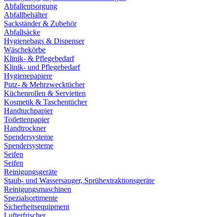
Abfallentsorgung
Abfallbehälter
Sackständer & Zubehör
Abfallsäcke
Hygienebags & Dispenser
Wäschekörbe
Klinik- & Pflegebedarf
Klinik- und Pflegebedarf
Hygienepapiere
Putz- & Mehrzwecktücher
Küchenrollen & Servietten
Kosmetik & Taschentücher
Handtuchpapier
Toilettenpapier
Handtrockner
Spendersysteme
Spendersysteme
Seifen
Seifen
Reinigungsgeräte
Staub- und Wassersauger, Sprühextraktionsgeräte
Reinigungsmaschinen
Spezialsortimente
Sicherheitsequipment
Lufterfrischer