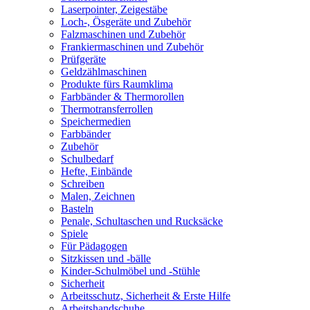
Laserpointer, Zeigestäbe
Loch-, Ösgeräte und Zubehör
Falzmaschinen und Zubehör
Frankiermaschinen und Zubehör
Prüfgeräte
Geldzählmaschinen
Produkte fürs Raumklima
Farbbänder & Thermorollen
Thermotransferrollen
Speichermedien
Farbbänder
Zubehör
Schulbedarf
Hefte, Einbände
Schreiben
Malen, Zeichnen
Basteln
Penale, Schultaschen und Rucksäcke
Spiele
Für Pädagogen
Sitzkissen und -bälle
Kinder-Schulmöbel und -Stühle
Sicherheit
Arbeitsschutz, Sicherheit & Erste Hilfe
Arbeitshandschuhe