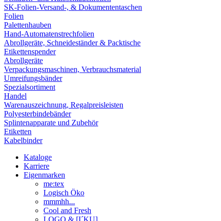
SK-Folien-Versand-, & Dokumententaschen
Folien
Palettenhauben
Hand-Automatenstrechfolien
Abrollgeräte, Schneideständer & Packtische
Etikettenspender
Abrollgeräte
Verpackungsmaschinen, Verbrauchsmaterial
Umreifungsbänder
Spezialsortiment
Handel
Warenauszeichnung, Regalpreisleisten
Polyesterbindebänder
Splintenapparate und Zubehör
Etiketten
Kabelbinder
Kataloge
Karriere
Eigenmarken
me:tex
Logisch Öko
mmmhh...
Cool and Fresh
LOGO & [I´KU]