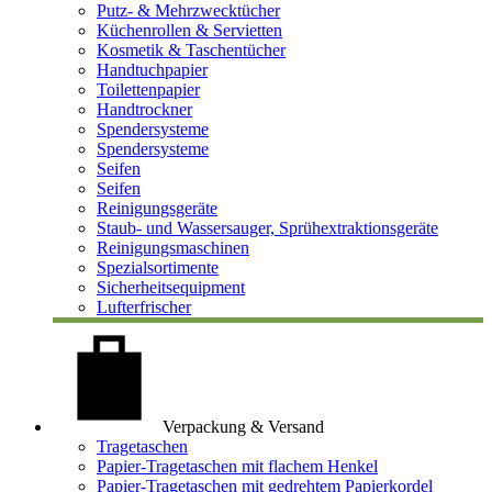
Putz- & Mehrzwecktücher
Küchenrollen & Servietten
Kosmetik & Taschentücher
Handtuchpapier
Toilettenpapier
Handtrockner
Spendersysteme
Spendersysteme
Seifen
Seifen
Reinigungsgeräte
Staub- und Wassersauger, Sprühextraktionsgeräte
Reinigungsmaschinen
Spezialsortimente
Sicherheitsequipment
Lufterfrischer
Verpackung & Versand
Tragetaschen
Papier-Tragetaschen mit flachem Henkel
Papier-Tragetaschen mit gedrehtem Papierkordel