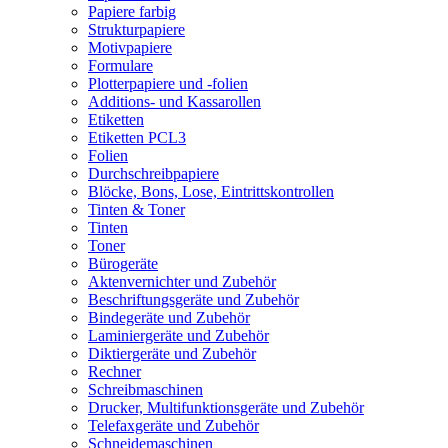
Papiere farbig
Strukturpapiere
Motivpapiere
Formulare
Plotterpapiere und -folien
Additions- und Kassarollen
Etiketten
Etiketten PCL3
Folien
Durchschreibpapiere
Blöcke, Bons, Lose, Eintrittskontrollen
Tinten & Toner
Tinten
Toner
Bürogeräte
Aktenvernichter und Zubehör
Beschriftungsgeräte und Zubehör
Bindegeräte und Zubehör
Laminiergeräte und Zubehör
Diktiergeräte und Zubehör
Rechner
Schreibmaschinen
Drucker, Multifunktionsgeräte und Zubehör
Telefaxgeräte und Zubehör
Schneidemaschinen