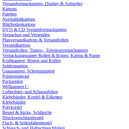
Versandverpackungen, Display & Aufsteller
Kartons
Paletten
Normalfaltkartons
Blitzbodenkartons
DVD & CD Versandverpackungen
Verpacken und Versenden
Planversandkartons & Versandrollen
Versandkartons
Versandrollen, Trapez-, Teleskopverpackungen
Verpackungspapier Rollen & Bogen, Karton & Pappe
Kraftpapiere, Bögen und Rollen
Seidenpapiere
Graupappen, Schrenzpapiere
Polstermaterial
Packseiden
Wellpappen C
Luftpolster- und Schaumfolien
Klebebänder, Kordel & Etiketten
Klebebänder
Polykordel
Beutel & Säcke, Schläuche
Druckverschlussbeutel
Flach- & Seitenfaltenbeutel
Schlauch- und Halbschlauchfolien