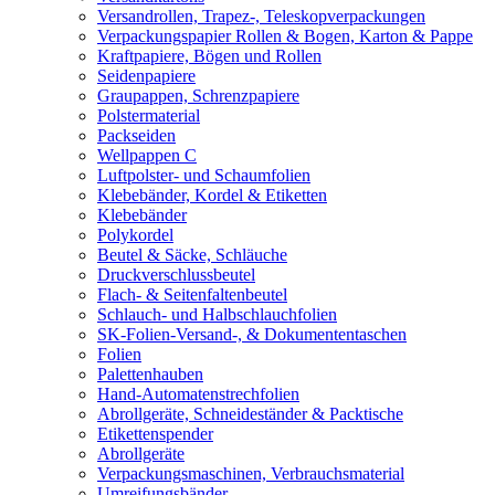
Versandrollen, Trapez-, Teleskopverpackungen
Verpackungspapier Rollen & Bogen, Karton & Pappe
Kraftpapiere, Bögen und Rollen
Seidenpapiere
Graupappen, Schrenzpapiere
Polstermaterial
Packseiden
Wellpappen C
Luftpolster- und Schaumfolien
Klebebänder, Kordel & Etiketten
Klebebänder
Polykordel
Beutel & Säcke, Schläuche
Druckverschlussbeutel
Flach- & Seitenfaltenbeutel
Schlauch- und Halbschlauchfolien
SK-Folien-Versand-, & Dokumententaschen
Folien
Palettenhauben
Hand-Automatenstrechfolien
Abrollgeräte, Schneideständer & Packtische
Etikettenspender
Abrollgeräte
Verpackungsmaschinen, Verbrauchsmaterial
Umreifungsbänder