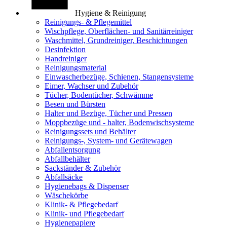
Hygiene & Reinigung
Reinigungs- & Pflegemittel
Wischpflege, Oberflächen- und Sanitärreiniger
Waschmittel, Grundreiniger, Beschichtungen
Desinfektion
Handreiniger
Reinigungsmaterial
Einwascherbezüge, Schienen, Stangensysteme
Eimer, Wachser und Zubehör
Tücher, Bodentücher, Schwämme
Besen und Bürsten
Halter und Bezüge, Tücher und Pressen
Moppbezüge und - halter, Bodenwischsysteme
Reinigungssets und Behälter
Reinigungs-, System- und Gerätewagen
Abfallentsorgung
Abfallbehälter
Sackständer & Zubehör
Abfallsäcke
Hygienebags & Dispenser
Wäschekörbe
Klinik- & Pflegebedarf
Klinik- und Pflegebedarf
Hygienepapiere