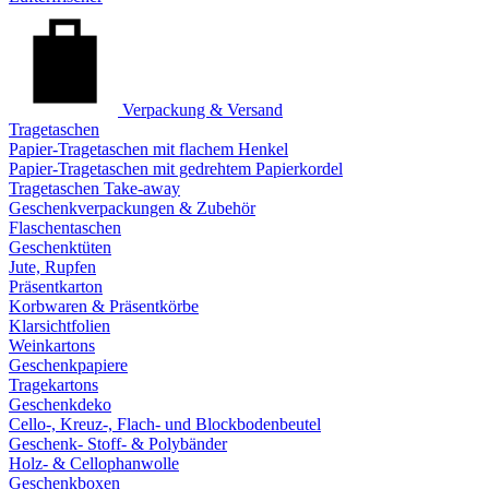
Verpackung & Versand
Tragetaschen
Papier-Tragetaschen mit flachem Henkel
Papier-Tragetaschen mit gedrehtem Papierkordel
Tragetaschen Take-away
Geschenkverpackungen & Zubehör
Flaschentaschen
Geschenktüten
Jute, Rupfen
Präsentkarton
Korbwaren & Präsentkörbe
Klarsichtfolien
Weinkartons
Geschenkpapiere
Tragekartons
Geschenkdeko
Cello-, Kreuz-, Flach- und Blockbodenbeutel
Geschenk- Stoff- & Polybänder
Holz- & Cellophanwolle
Geschenkboxen