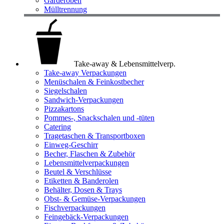
Garderoben
Mülltrennung
Take-away & Lebensmittelverp.
Take-away Verpackungen
Menüschalen & Feinkostbecher
Siegelschalen
Sandwich-Verpackungen
Pizzakartons
Pommes-, Snackschalen und -tüten
Catering
Tragetaschen & Transportboxen
Einweg-Geschirr
Becher, Flaschen & Zubehör
Lebensmittelverpackungen
Beutel & Verschlüsse
Etiketten & Banderolen
Behälter, Dosen & Trays
Obst- & Gemüse-Verpackungen
Fischverpackungen
Feingebäck-Verpackungen