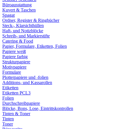
Büroausstattung
Kuvert & Taschen
Spagat
Ordner, Register & Ringbücher
Steck-, Klarsichthüllen
Haft- und Notizblöcke
Schreib- und Markierstifte
Catering & Food
Papier, Formulare, Etiketten, Folien
Papiere weiß
Papiere farbig
Strukturpapiere
Motivpapiere
Formulare
Plotterpapiere und -folien
Additions- und Kassarollen
Etiketten
Etiketten PCL3
Folien
Durchschreibpapiere
Blöcke, Bons, Lose, Eintrittskontrollen
Tinten & Toner
Tinten
Toner