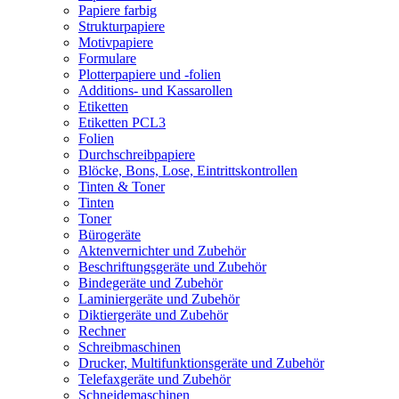
Papiere farbig
Strukturpapiere
Motivpapiere
Formulare
Plotterpapiere und -folien
Additions- und Kassarollen
Etiketten
Etiketten PCL3
Folien
Durchschreibpapiere
Blöcke, Bons, Lose, Eintrittskontrollen
Tinten & Toner
Tinten
Toner
Bürogeräte
Aktenvernichter und Zubehör
Beschriftungsgeräte und Zubehör
Bindegeräte und Zubehör
Laminiergeräte und Zubehör
Diktiergeräte und Zubehör
Rechner
Schreibmaschinen
Drucker, Multifunktionsgeräte und Zubehör
Telefaxgeräte und Zubehör
Schneidemaschinen