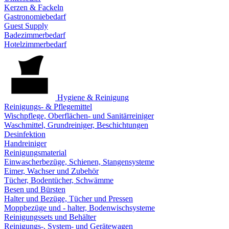
Kerzen & Fackeln
Gastronomiebedarf
Guest Supply
Badezimmerbedarf
Hotelzimmerbedarf
Hygiene & Reinigung
Reinigungs- & Pflegemittel
Wischpflege, Oberflächen- und Sanitärreiniger
Waschmittel, Grundreiniger, Beschichtungen
Desinfektion
Handreiniger
Reinigungsmaterial
Einwascherbezüge, Schienen, Stangensysteme
Eimer, Wachser und Zubehör
Tücher, Bodentücher, Schwämme
Besen und Bürsten
Halter und Bezüge, Tücher und Pressen
Moppbezüge und - halter, Bodenwischsysteme
Reinigungssets und Behälter
Reinigungs-, System- und Gerätewagen