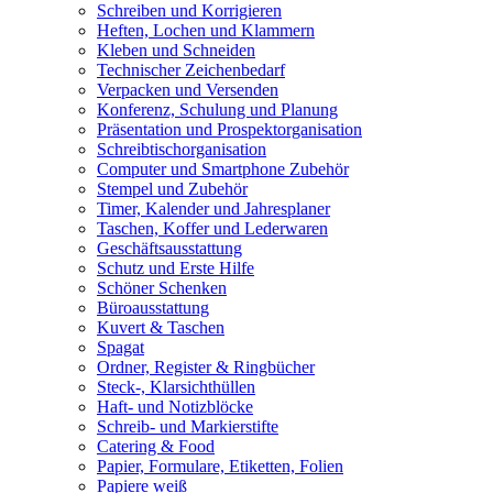
Schreiben und Korrigieren
Heften, Lochen und Klammern
Kleben und Schneiden
Technischer Zeichenbedarf
Verpacken und Versenden
Konferenz, Schulung und Planung
Präsentation und Prospektorganisation
Schreibtischorganisation
Computer und Smartphone Zubehör
Stempel und Zubehör
Timer, Kalender und Jahresplaner
Taschen, Koffer und Lederwaren
Geschäftsausstattung
Schutz und Erste Hilfe
Schöner Schenken
Büroausstattung
Kuvert & Taschen
Spagat
Ordner, Register & Ringbücher
Steck-, Klarsichthüllen
Haft- und Notizblöcke
Schreib- und Markierstifte
Catering & Food
Papier, Formulare, Etiketten, Folien
Papiere weiß