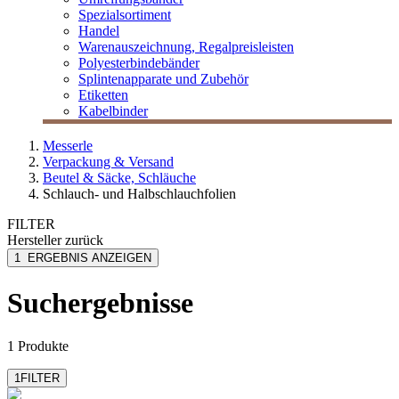
Spezialsortiment
Handel
Warenauszeichnung, Regalpreisleisten
Polyesterbindebänder
Splintenapparate und Zubehör
Etiketten
Kabelbinder
Messerle
Verpackung & Versand
Beutel & Säcke, Schläuche
Schlauch- und Halbschlauchfolien
FILTER
Hersteller
zurück
MESSERLE
1
ERGEBNIS ANZEIGEN
Suchergebnisse
1 Produkte
1
FILTER