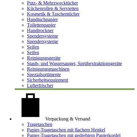
Putz- & Mehrzwecktücher
Küchenrollen & Servietten
Kosmetik & Taschentücher
Handtuchpapier
Toilettenpapier
Handtrockner
Spendersysteme
Spendersysteme
Seifen
Seifen
Reinigungsgeräte
Staub- und Wassersauger, Sprühextraktionsgeräte
Reinigungsmaschinen
Spezialsortimente
Sicherheitsequipment
Lufterfrischer
Verpackung & Versand
Tragetaschen
Papier-Tragetaschen mit flachem Henkel
Papier-Tragetaschen mit gedrehtem Papierkordel