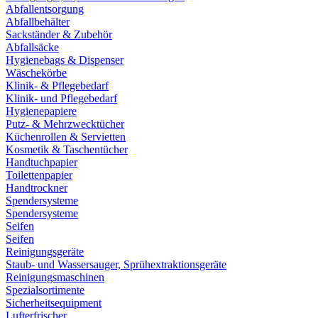
Abfallentsorgung
Abfallbehälter
Sackständer & Zubehör
Abfallsäcke
Hygienebags & Dispenser
Wäschekörbe
Klinik- & Pflegebedarf
Klinik- und Pflegebedarf
Hygienepapiere
Putz- & Mehrzwecktücher
Küchenrollen & Servietten
Kosmetik & Taschentücher
Handtuchpapier
Toilettenpapier
Handtrockner
Spendersysteme
Spendersysteme
Seifen
Seifen
Reinigungsgeräte
Staub- und Wassersauger, Sprühextraktionsgeräte
Reinigungsmaschinen
Spezialsortimente
Sicherheitsequipment
Lufterfrischer