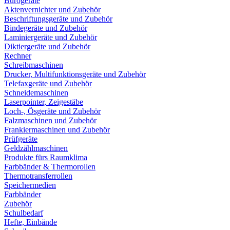
Bürogeräte
Aktenvernichter und Zubehör
Beschriftungsgeräte und Zubehör
Bindegeräte und Zubehör
Laminiergeräte und Zubehör
Diktiergeräte und Zubehör
Rechner
Schreibmaschinen
Drucker, Multifunktionsgeräte und Zubehör
Telefaxgeräte und Zubehör
Schneidemaschinen
Laserpointer, Zeigestäbe
Loch-, Ösgeräte und Zubehör
Falzmaschinen und Zubehör
Frankiermaschinen und Zubehör
Prüfgeräte
Geldzählmaschinen
Produkte fürs Raumklima
Farbbänder & Thermorollen
Thermotransferrollen
Speichermedien
Farbbänder
Zubehör
Schulbedarf
Hefte, Einbände