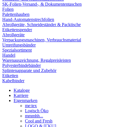
SK-Folien-Versand-, & Dokumententaschen
Folien
Palettenhauben
Hand-Automatenstrechfolien
Abrollgeräte, Schneideständer & Packtische
Etikettenspender
Abrollgeräte
Verpackungsmaschinen, Verbrauchsmaterial
Umreifungsbänder
Spezialsortiment
Handel
Warenauszeichnung, Regalpreisleisten
Polyesterbindebänder
Splintenapparate und Zubehör
Etiketten
Kabelbinder
Kataloge
Karriere
Eigenmarken
me:tex
Logisch Öko
mmmhh...
Cool and Fresh
LOGO & [I´KU]