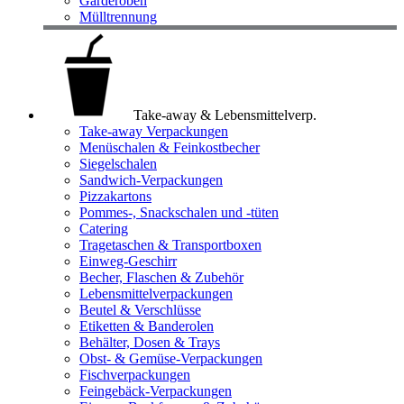
Garderoben
Mülltrennung
Take-away & Lebensmittelverp.
Take-away Verpackungen
Menüschalen & Feinkostbecher
Siegelschalen
Sandwich-Verpackungen
Pizzakartons
Pommes-, Snackschalen und -tüten
Catering
Tragetaschen & Transportboxen
Einweg-Geschirr
Becher, Flaschen & Zubehör
Lebensmittelverpackungen
Beutel & Verschlüsse
Etiketten & Banderolen
Behälter, Dosen & Trays
Obst- & Gemüse-Verpackungen
Fischverpackungen
Feingebäck-Verpackungen