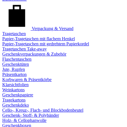
Verpackung & Versand
Tragetaschen
Papier-Tragetaschen mit flachem Henkel
Papier-Tragetaschen mit gedrehtem Papierkordel
Tragetaschen Take-away
Geschenkverpackungen & Zubehör
Flaschentaschen
Geschenktüten
Jute, Rupfen
Präsentkarton
Korbwaren & Präsentkörbe
Klarsichtfolien
Weinkartons
Geschenkpapiere
Tragekartons
Geschenkdeko
Cello-, Kreuz-, Flach- und Blockbodenbeutel
Geschenk- Stoff- & Polybänder
Holz- & Cellophanwolle
Geschenkboxen