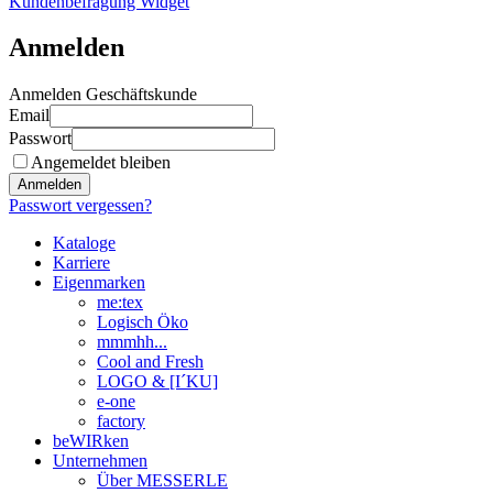
Kundenbefragung Widget
Anmelden
Anmelden Geschäftskunde
Email
Passwort
Angemeldet bleiben
Anmelden
Passwort vergessen?
Kataloge
Karriere
Eigenmarken
me:tex
Logisch Öko
mmmhh...
Cool and Fresh
LOGO & [I´KU]
e-one
factory
beWIRken
Unternehmen
Über MESSERLE