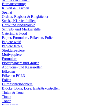
Büroausstattung
Kuvert & Taschen
Spagat
Ordner, Register & Ringbücher
Steck-, Klarsichthüllen
Haft- und Notizblöcke
Schreib- und Markierstifte
Catering & Food
Papier, Formulare, Etiketten, Folien
Papiere weiß
Papiere farbig
Strukturpapiere
Motivpapiere
Formulare
Plotterpapiere und -folien
Additions- und Kassarollen
Etiketten
Etiketten PCL3
Folien
Durchschreibpapiere
Blöcke, Bons, Lose, Eintrittskontrollen
Tinten & Toner
Tinten
Toner