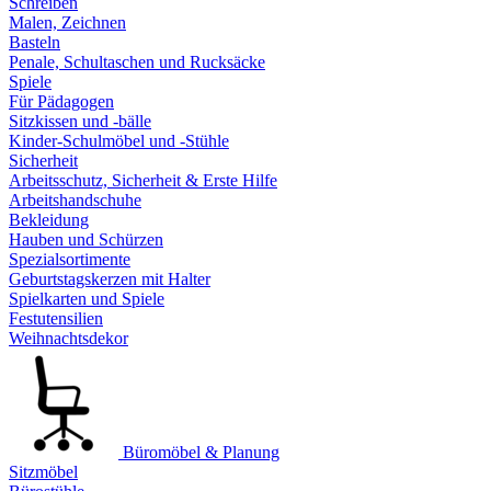
Schreiben
Malen, Zeichnen
Basteln
Penale, Schultaschen und Rucksäcke
Spiele
Für Pädagogen
Sitzkissen und -bälle
Kinder-Schulmöbel und -Stühle
Sicherheit
Arbeitsschutz, Sicherheit & Erste Hilfe
Arbeitshandschuhe
Bekleidung
Hauben und Schürzen
Spezialsortimente
Geburtstagskerzen mit Halter
Spielkarten und Spiele
Festutensilien
Weihnachtsdekor
Büromöbel & Planung
Sitzmöbel