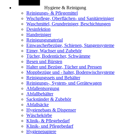
Hygiene & Reinigung
Reinigungs- & Pflegemittel
Wischpflege, Oberflächen- und Sanitärreiniger
Waschmittel, Grundreiniger, Beschichtungen
Desinfektion
Handreiniger
Reinigungsmaterial
Einwascherbezüge, Schienen, Stangensysteme
Eimer, Wachser und Zubehör
Tücher, Bodentücher, Schwämme
Besen und Bürsten
Halter und Bezüge, Tücher und Pressen
Moppbezüge und - halter, Bodenwischsysteme
Reinigungssets und Behälter
Reinigungs-, System- und Gerätewagen
Abfallentsorgung
Abfallbehälter
Sackständer & Zubehör
Abfallsäcke
Hygienebags & Dispenser
Wäschekörbe
Klinik- & Pflegebedarf
Klinik- und Pflegebedarf
Hygienepapiere