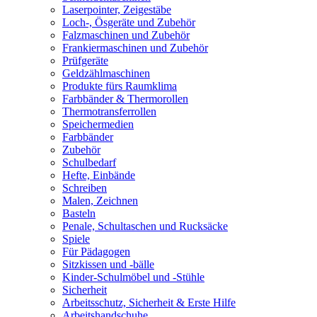
Laserpointer, Zeigestäbe
Loch-, Ösgeräte und Zubehör
Falzmaschinen und Zubehör
Frankiermaschinen und Zubehör
Prüfgeräte
Geldzählmaschinen
Produkte fürs Raumklima
Farbbänder & Thermorollen
Thermotransferrollen
Speichermedien
Farbbänder
Zubehör
Schulbedarf
Hefte, Einbände
Schreiben
Malen, Zeichnen
Basteln
Penale, Schultaschen und Rucksäcke
Spiele
Für Pädagogen
Sitzkissen und -bälle
Kinder-Schulmöbel und -Stühle
Sicherheit
Arbeitsschutz, Sicherheit & Erste Hilfe
Arbeitshandschuhe