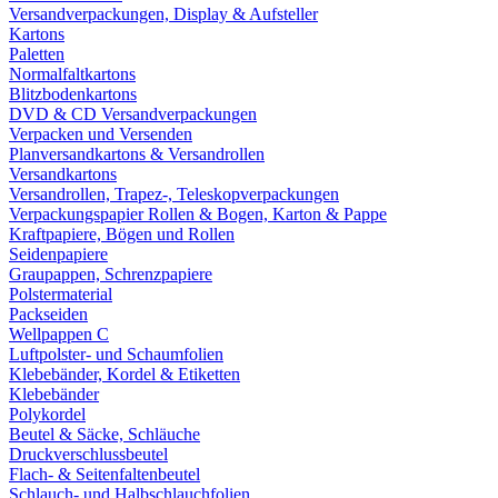
Versandverpackungen, Display & Aufsteller
Kartons
Paletten
Normalfaltkartons
Blitzbodenkartons
DVD & CD Versandverpackungen
Verpacken und Versenden
Planversandkartons & Versandrollen
Versandkartons
Versandrollen, Trapez-, Teleskopverpackungen
Verpackungspapier Rollen & Bogen, Karton & Pappe
Kraftpapiere, Bögen und Rollen
Seidenpapiere
Graupappen, Schrenzpapiere
Polstermaterial
Packseiden
Wellpappen C
Luftpolster- und Schaumfolien
Klebebänder, Kordel & Etiketten
Klebebänder
Polykordel
Beutel & Säcke, Schläuche
Druckverschlussbeutel
Flach- & Seitenfaltenbeutel
Schlauch- und Halbschlauchfolien