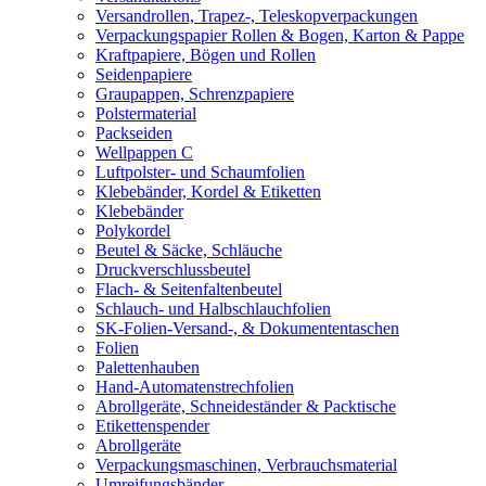
Versandrollen, Trapez-, Teleskopverpackungen
Verpackungspapier Rollen & Bogen, Karton & Pappe
Kraftpapiere, Bögen und Rollen
Seidenpapiere
Graupappen, Schrenzpapiere
Polstermaterial
Packseiden
Wellpappen C
Luftpolster- und Schaumfolien
Klebebänder, Kordel & Etiketten
Klebebänder
Polykordel
Beutel & Säcke, Schläuche
Druckverschlussbeutel
Flach- & Seitenfaltenbeutel
Schlauch- und Halbschlauchfolien
SK-Folien-Versand-, & Dokumententaschen
Folien
Palettenhauben
Hand-Automatenstrechfolien
Abrollgeräte, Schneideständer & Packtische
Etikettenspender
Abrollgeräte
Verpackungsmaschinen, Verbrauchsmaterial
Umreifungsbänder