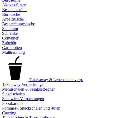
Bürostühle
Aktives Sitzen
Besucherstühle
Bürotische
Arbeitstische
Besprechungstische
Stauraum
Schränke
Container
Zubehör
Garderoben
Mülltrennung
Take-away & Lebensmittelverp.
Take-away Verpackungen
Menüschalen & Feinkostbecher
Siegelschalen
Sandwich-Verpackungen
Pizzakartons
Pommes-, Snackschalen und -tüten
Catering
Tragetaschen & Transportboxen