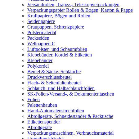
Versandrollen, Trapez-, Teleskopverpackungen
Verpackungspapier Rollen & Bogen, Karton & Pappe
Kraftpapiere, Bögen und Rollen
Seidenpapiere
Graupappen, Schrenzpapiere
Polstermaterial
Packseiden
Wellpappen C
Luftpolster- und Schaumfolien
Klebebänder, Kordel & Etiketten
Klebebänder
Polykordel
Beutel & Säcke, Schläuche
Druckverschlussbeutel
Flach- & Seitenfaltenbeutel
Schlauch- und Halbschlauchfolien
SK-Folien-Versand-, & Dokumententaschen
Folien
Palettenhauben
Hand-Automatenstrechfolien
Abrollgeräte, Schneideständer & Packtische
Etikettenspender
Abrollgeräte
Verpackungsmaschinen, Verbrauchsmaterial
Umreifungsbänder