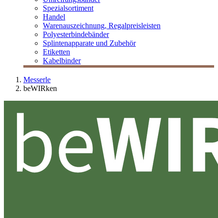
Spezialsortiment
Handel
Warenauszeichnung, Regalpreisleisten
Polyesterbindebänder
Splintenapparate und Zubehör
Etiketten
Kabelbinder
Messerle
beWIRken