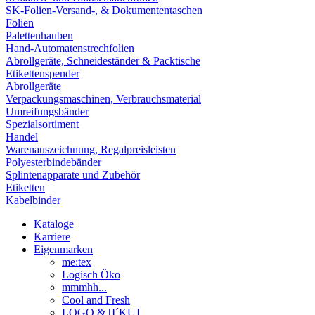
SK-Folien-Versand-, & Dokumententaschen
Folien
Palettenhauben
Hand-Automatenstrechfolien
Abrollgeräte, Schneideständer & Packtische
Etikettenspender
Abrollgeräte
Verpackungsmaschinen, Verbrauchsmaterial
Umreifungsbänder
Spezialsortiment
Handel
Warenauszeichnung, Regalpreisleisten
Polyesterbindebänder
Splintenapparate und Zubehör
Etiketten
Kabelbinder
Kataloge
Karriere
Eigenmarken
me:tex
Logisch Öko
mmmhh...
Cool and Fresh
LOGO & [I´KU]