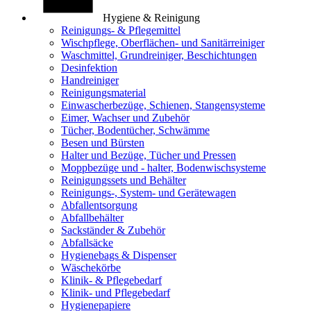
Hygiene & Reinigung
Reinigungs- & Pflegemittel
Wischpflege, Oberflächen- und Sanitärreiniger
Waschmittel, Grundreiniger, Beschichtungen
Desinfektion
Handreiniger
Reinigungsmaterial
Einwascherbezüge, Schienen, Stangensysteme
Eimer, Wachser und Zubehör
Tücher, Bodentücher, Schwämme
Besen und Bürsten
Halter und Bezüge, Tücher und Pressen
Moppbezüge und - halter, Bodenwischsysteme
Reinigungssets und Behälter
Reinigungs-, System- und Gerätewagen
Abfallentsorgung
Abfallbehälter
Sackständer & Zubehör
Abfallsäcke
Hygienebags & Dispenser
Wäschekörbe
Klinik- & Pflegebedarf
Klinik- und Pflegebedarf
Hygienepapiere