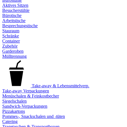
Bürostühle
Aktives Sitzen
Besucherstühle
Bürotische
Arbeitstische
Besprechungstische
Stauraum
Schränke
Container
Zubehör
Garderoben
Mülltrennung
Take-away & Lebensmittelverp.
Take-away Verpackungen
Menüschalen & Feinkostbecher
Siegelschalen
Sandwich-Verpackungen
Pizzakartons
Pommes-, Snackschalen und -tüten
Catering
Tragetaschen & Transportboxen