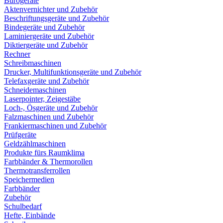
Bürogeräte
Aktenvernichter und Zubehör
Beschriftungsgeräte und Zubehör
Bindegeräte und Zubehör
Laminiergeräte und Zubehör
Diktiergeräte und Zubehör
Rechner
Schreibmaschinen
Drucker, Multifunktionsgeräte und Zubehör
Telefaxgeräte und Zubehör
Schneidemaschinen
Laserpointer, Zeigestäbe
Loch-, Ösgeräte und Zubehör
Falzmaschinen und Zubehör
Frankiermaschinen und Zubehör
Prüfgeräte
Geldzählmaschinen
Produkte fürs Raumklima
Farbbänder & Thermorollen
Thermotransferrollen
Speichermedien
Farbbänder
Zubehör
Schulbedarf
Hefte, Einbände