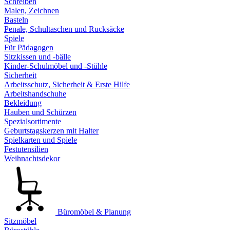
Schreiben
Malen, Zeichnen
Basteln
Penale, Schultaschen und Rucksäcke
Spiele
Für Pädagogen
Sitzkissen und -bälle
Kinder-Schulmöbel und -Stühle
Sicherheit
Arbeitsschutz, Sicherheit & Erste Hilfe
Arbeitshandschuhe
Bekleidung
Hauben und Schürzen
Spezialsortimente
Geburtstagskerzen mit Halter
Spielkarten und Spiele
Festutensilien
Weihnachtsdekor
Büromöbel & Planung
Sitzmöbel