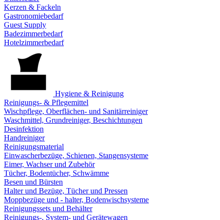
Kerzen & Fackeln
Gastronomiebedarf
Guest Supply
Badezimmerbedarf
Hotelzimmerbedarf
Hygiene & Reinigung
Reinigungs- & Pflegemittel
Wischpflege, Oberflächen- und Sanitärreiniger
Waschmittel, Grundreiniger, Beschichtungen
Desinfektion
Handreiniger
Reinigungsmaterial
Einwascherbezüge, Schienen, Stangensysteme
Eimer, Wachser und Zubehör
Tücher, Bodentücher, Schwämme
Besen und Bürsten
Halter und Bezüge, Tücher und Pressen
Moppbezüge und - halter, Bodenwischsysteme
Reinigungssets und Behälter
Reinigungs-, System- und Gerätewagen