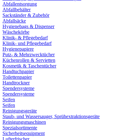
Abfallentsorgung
Abfallbehälter
Sackständer & Zubehör
Abfallsäcke
Hygienebags & Dispenser
Wäschekörbe
Klinik- & Pflegebedarf
Klinik- und Pflegebedarf
Hygienepapiere
Putz- & Mehrzwecktücher
Küchenrollen & Servietten
Kosmetik & Taschentücher
Handtuchpapier
Toilettenpapier
Handtrockner
Spendersysteme
Spendersysteme
Seifen
Seifen
Reinigungsgeräte
Staub- und Wassersauger, Sprühextraktionsgeräte
Reinigungsmaschinen
Spezialsortimente
Sicherheitsequipment
Lufterfrischer