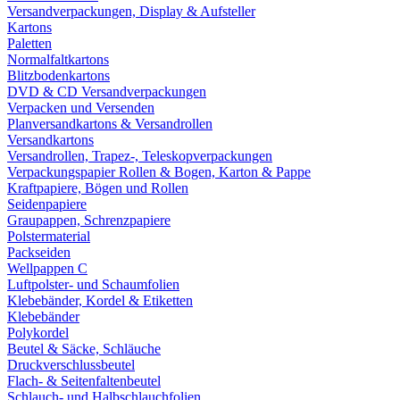
Versandverpackungen, Display & Aufsteller
Kartons
Paletten
Normalfaltkartons
Blitzbodenkartons
DVD & CD Versandverpackungen
Verpacken und Versenden
Planversandkartons & Versandrollen
Versandkartons
Versandrollen, Trapez-, Teleskopverpackungen
Verpackungspapier Rollen & Bogen, Karton & Pappe
Kraftpapiere, Bögen und Rollen
Seidenpapiere
Graupappen, Schrenzpapiere
Polstermaterial
Packseiden
Wellpappen C
Luftpolster- und Schaumfolien
Klebebänder, Kordel & Etiketten
Klebebänder
Polykordel
Beutel & Säcke, Schläuche
Druckverschlussbeutel
Flach- & Seitenfaltenbeutel
Schlauch- und Halbschlauchfolien