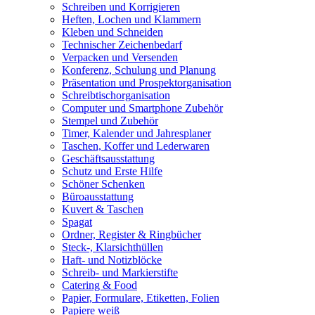
Schreiben und Korrigieren
Heften, Lochen und Klammern
Kleben und Schneiden
Technischer Zeichenbedarf
Verpacken und Versenden
Konferenz, Schulung und Planung
Präsentation und Prospektorganisation
Schreibtischorganisation
Computer und Smartphone Zubehör
Stempel und Zubehör
Timer, Kalender und Jahresplaner
Taschen, Koffer und Lederwaren
Geschäftsausstattung
Schutz und Erste Hilfe
Schöner Schenken
Büroausstattung
Kuvert & Taschen
Spagat
Ordner, Register & Ringbücher
Steck-, Klarsichthüllen
Haft- und Notizblöcke
Schreib- und Markierstifte
Catering & Food
Papier, Formulare, Etiketten, Folien
Papiere weiß