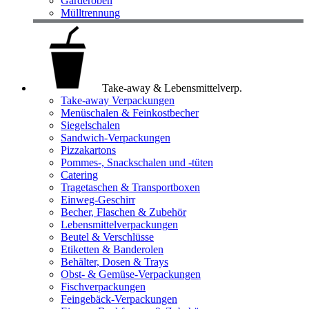
Garderoben
Mülltrennung
Take-away & Lebensmittelverp.
Take-away Verpackungen
Menüschalen & Feinkostbecher
Siegelschalen
Sandwich-Verpackungen
Pizzakartons
Pommes-, Snackschalen und -tüten
Catering
Tragetaschen & Transportboxen
Einweg-Geschirr
Becher, Flaschen & Zubehör
Lebensmittelverpackungen
Beutel & Verschlüsse
Etiketten & Banderolen
Behälter, Dosen & Trays
Obst- & Gemüse-Verpackungen
Fischverpackungen
Feingebäck-Verpackungen