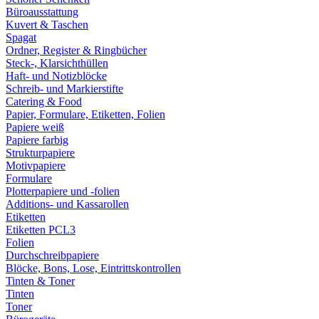
Büroausstattung
Kuvert & Taschen
Spagat
Ordner, Register & Ringbücher
Steck-, Klarsichthüllen
Haft- und Notizblöcke
Schreib- und Markierstifte
Catering & Food
Papier, Formulare, Etiketten, Folien
Papiere weiß
Papiere farbig
Strukturpapiere
Motivpapiere
Formulare
Plotterpapiere und -folien
Additions- und Kassarollen
Etiketten
Etiketten PCL3
Folien
Durchschreibpapiere
Blöcke, Bons, Lose, Eintrittskontrollen
Tinten & Toner
Tinten
Toner