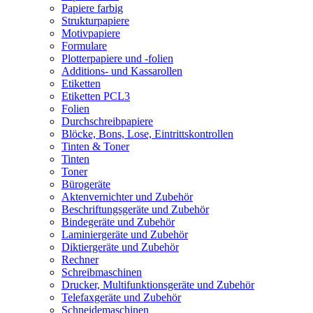
Papiere farbig
Strukturpapiere
Motivpapiere
Formulare
Plotterpapiere und -folien
Additions- und Kassarollen
Etiketten
Etiketten PCL3
Folien
Durchschreibpapiere
Blöcke, Bons, Lose, Eintrittskontrollen
Tinten & Toner
Tinten
Toner
Bürogeräte
Aktenvernichter und Zubehör
Beschriftungsgeräte und Zubehör
Bindegeräte und Zubehör
Laminiergeräte und Zubehör
Diktiergeräte und Zubehör
Rechner
Schreibmaschinen
Drucker, Multifunktionsgeräte und Zubehör
Telefaxgeräte und Zubehör
Schneidemaschinen