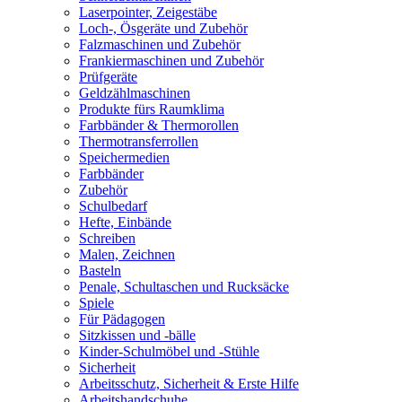
Laserpointer, Zeigestäbe
Loch-, Ösgeräte und Zubehör
Falzmaschinen und Zubehör
Frankiermaschinen und Zubehör
Prüfgeräte
Geldzählmaschinen
Produkte fürs Raumklima
Farbbänder & Thermorollen
Thermotransferrollen
Speichermedien
Farbbänder
Zubehör
Schulbedarf
Hefte, Einbände
Schreiben
Malen, Zeichnen
Basteln
Penale, Schultaschen und Rucksäcke
Spiele
Für Pädagogen
Sitzkissen und -bälle
Kinder-Schulmöbel und -Stühle
Sicherheit
Arbeitsschutz, Sicherheit & Erste Hilfe
Arbeitshandschuhe