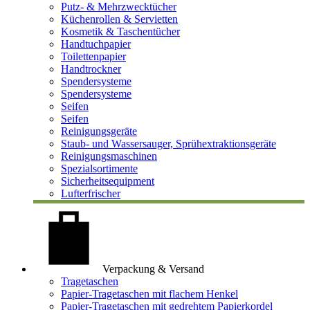
Putz- & Mehrzwecktücher
Küchenrollen & Servietten
Kosmetik & Taschentücher
Handtuchpapier
Toilettenpapier
Handtrockner
Spendersysteme
Spendersysteme
Seifen
Seifen
Reinigungsgeräte
Staub- und Wassersauger, Sprühextraktionsgeräte
Reinigungsmaschinen
Spezialsortimente
Sicherheitsequipment
Lufterfrischer
Verpackung & Versand
Tragetaschen
Papier-Tragetaschen mit flachem Henkel
Papier-Tragetaschen mit gedrehtem Papierkordel