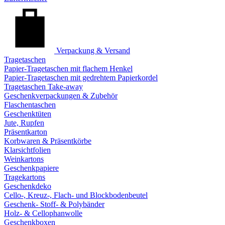
Verpackung & Versand
Tragetaschen
Papier-Tragetaschen mit flachem Henkel
Papier-Tragetaschen mit gedrehtem Papierkordel
Tragetaschen Take-away
Geschenkverpackungen & Zubehör
Flaschentaschen
Geschenktüten
Jute, Rupfen
Präsentkarton
Korbwaren & Präsentkörbe
Klarsichtfolien
Weinkartons
Geschenkpapiere
Tragekartons
Geschenkdeko
Cello-, Kreuz-, Flach- und Blockbodenbeutel
Geschenk- Stoff- & Polybänder
Holz- & Cellophanwolle
Geschenkboxen