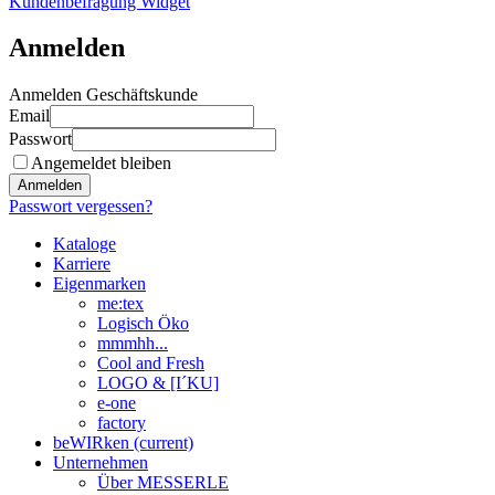
Kundenbefragung Widget
Anmelden
Anmelden Geschäftskunde
Email
Passwort
Angemeldet bleiben
Anmelden
Passwort vergessen?
Kataloge
Karriere
Eigenmarken
me:tex
Logisch Öko
mmmhh...
Cool and Fresh
LOGO & [I´KU]
e-one
factory
beWIRken
(current)
Unternehmen
Über MESSERLE