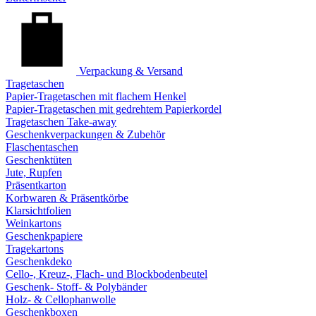
Verpackung & Versand
Tragetaschen
Papier-Tragetaschen mit flachem Henkel
Papier-Tragetaschen mit gedrehtem Papierkordel
Tragetaschen Take-away
Geschenkverpackungen & Zubehör
Flaschentaschen
Geschenktüten
Jute, Rupfen
Präsentkarton
Korbwaren & Präsentkörbe
Klarsichtfolien
Weinkartons
Geschenkpapiere
Tragekartons
Geschenkdeko
Cello-, Kreuz-, Flach- und Blockbodenbeutel
Geschenk- Stoff- & Polybänder
Holz- & Cellophanwolle
Geschenkboxen