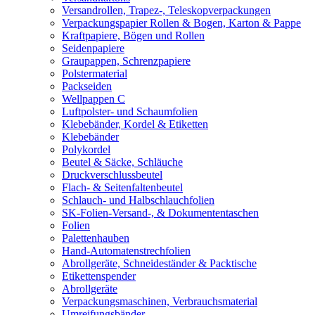
Versandrollen, Trapez-, Teleskopverpackungen
Verpackungspapier Rollen & Bogen, Karton & Pappe
Kraftpapiere, Bögen und Rollen
Seidenpapiere
Graupappen, Schrenzpapiere
Polstermaterial
Packseiden
Wellpappen C
Luftpolster- und Schaumfolien
Klebebänder, Kordel & Etiketten
Klebebänder
Polykordel
Beutel & Säcke, Schläuche
Druckverschlussbeutel
Flach- & Seitenfaltenbeutel
Schlauch- und Halbschlauchfolien
SK-Folien-Versand-, & Dokumententaschen
Folien
Palettenhauben
Hand-Automatenstrechfolien
Abrollgeräte, Schneideständer & Packtische
Etikettenspender
Abrollgeräte
Verpackungsmaschinen, Verbrauchsmaterial
Umreifungsbänder