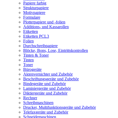
Papiere farbig
Strukturpapiere
Motivpapiere
Formulare
Plotterpapiere und -folien
Additions- und Kassarollen
Etiketten
Etiketten PCL3
Folien
Durchschreibpapiere
Blöcke, Bons, Lose, Eintrittskontrollen
Tinten & Toner
Tinten
Toner
Bürogeräte
Aktenvernichter und Zubehör
Beschriftungsgeräte und Zubehör
Bindegeräte und Zubehör
Laminiergeräte und Zubehör
Diktiergeräte und Zubehör
Rechner
Schreibmaschinen
Drucker, Multifunktionsgeräte und Zubehör
Telefaxgeräte und Zubehör
Schneidemaschinen