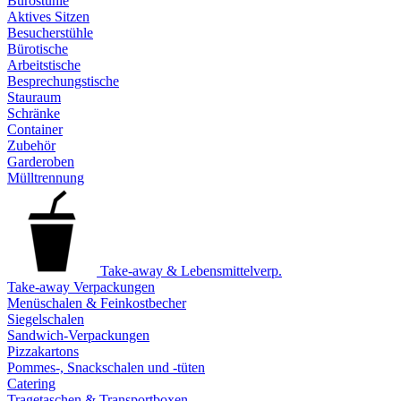
Bürostühle
Aktives Sitzen
Besucherstühle
Bürotische
Arbeitstische
Besprechungstische
Stauraum
Schränke
Container
Zubehör
Garderoben
Mülltrennung
Take-away & Lebensmittelverp.
Take-away Verpackungen
Menüschalen & Feinkostbecher
Siegelschalen
Sandwich-Verpackungen
Pizzakartons
Pommes-, Snackschalen und -tüten
Catering
Tragetaschen & Transportboxen