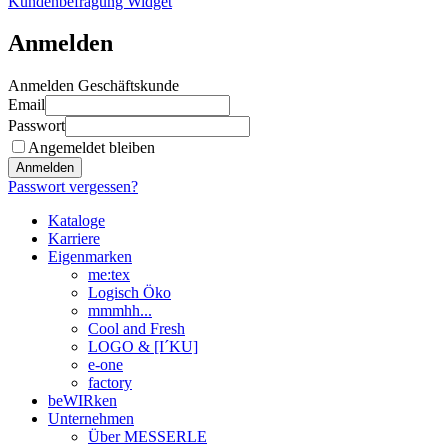
Kundenbefragung Widget
Anmelden
Anmelden Geschäftskunde
Email
Passwort
Angemeldet bleiben
Anmelden
Passwort vergessen?
Kataloge
Karriere
Eigenmarken
me:tex
Logisch Öko
mmmhh...
Cool and Fresh
LOGO & [I´KU]
e-one
factory
beWIRken
Unternehmen
Über MESSERLE