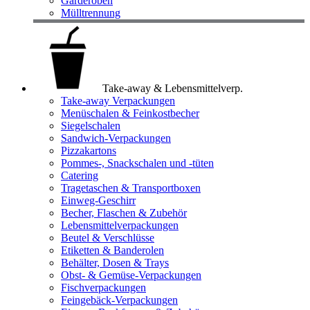
Garderoben
Mülltrennung
Take-away & Lebensmittelverp.
Take-away Verpackungen
Menüschalen & Feinkostbecher
Siegelschalen
Sandwich-Verpackungen
Pizzakartons
Pommes-, Snackschalen und -tüten
Catering
Tragetaschen & Transportboxen
Einweg-Geschirr
Becher, Flaschen & Zubehör
Lebensmittelverpackungen
Beutel & Verschlüsse
Etiketten & Banderolen
Behälter, Dosen & Trays
Obst- & Gemüse-Verpackungen
Fischverpackungen
Feingebäck-Verpackungen