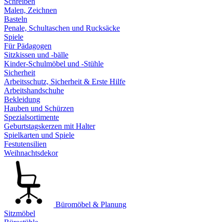
Schreiben
Malen, Zeichnen
Basteln
Penale, Schultaschen und Rucksäcke
Spiele
Für Pädagogen
Sitzkissen und -bälle
Kinder-Schulmöbel und -Stühle
Sicherheit
Arbeitsschutz, Sicherheit & Erste Hilfe
Arbeitshandschuhe
Bekleidung
Hauben und Schürzen
Spezialsortimente
Geburtstagskerzen mit Halter
Spielkarten und Spiele
Festutensilien
Weihnachtsdekor
Büromöbel & Planung
Sitzmöbel