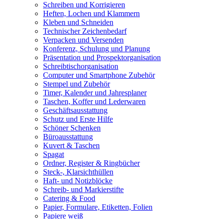
Schreiben und Korrigieren
Heften, Lochen und Klammern
Kleben und Schneiden
Technischer Zeichenbedarf
Verpacken und Versenden
Konferenz, Schulung und Planung
Präsentation und Prospektorganisation
Schreibtischorganisation
Computer und Smartphone Zubehör
Stempel und Zubehör
Timer, Kalender und Jahresplaner
Taschen, Koffer und Lederwaren
Geschäftsausstattung
Schutz und Erste Hilfe
Schöner Schenken
Büroausstattung
Kuvert & Taschen
Spagat
Ordner, Register & Ringbücher
Steck-, Klarsichthüllen
Haft- und Notizblöcke
Schreib- und Markierstifte
Catering & Food
Papier, Formulare, Etiketten, Folien
Papiere weiß