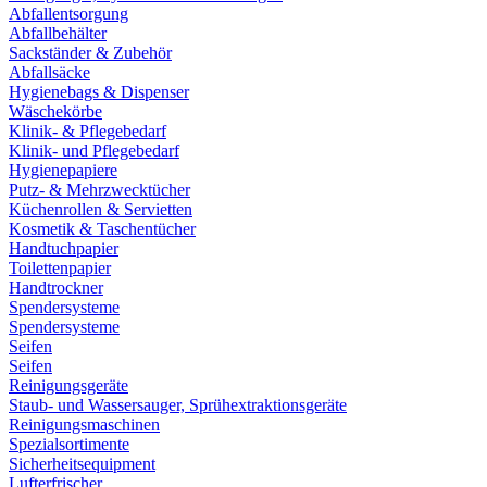
Abfallentsorgung
Abfallbehälter
Sackständer & Zubehör
Abfallsäcke
Hygienebags & Dispenser
Wäschekörbe
Klinik- & Pflegebedarf
Klinik- und Pflegebedarf
Hygienepapiere
Putz- & Mehrzwecktücher
Küchenrollen & Servietten
Kosmetik & Taschentücher
Handtuchpapier
Toilettenpapier
Handtrockner
Spendersysteme
Spendersysteme
Seifen
Seifen
Reinigungsgeräte
Staub- und Wassersauger, Sprühextraktionsgeräte
Reinigungsmaschinen
Spezialsortimente
Sicherheitsequipment
Lufterfrischer