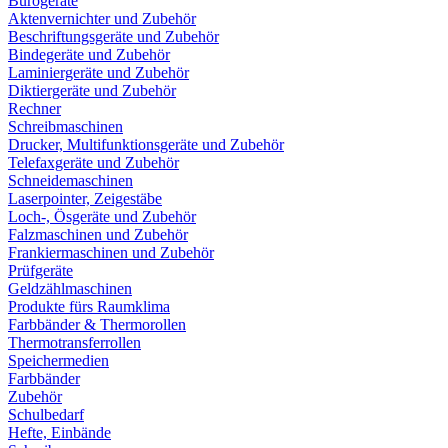
Bürogeräte
Aktenvernichter und Zubehör
Beschriftungsgeräte und Zubehör
Bindegeräte und Zubehör
Laminiergeräte und Zubehör
Diktiergeräte und Zubehör
Rechner
Schreibmaschinen
Drucker, Multifunktionsgeräte und Zubehör
Telefaxgeräte und Zubehör
Schneidemaschinen
Laserpointer, Zeigestäbe
Loch-, Ösgeräte und Zubehör
Falzmaschinen und Zubehör
Frankiermaschinen und Zubehör
Prüfgeräte
Geldzählmaschinen
Produkte fürs Raumklima
Farbbänder & Thermorollen
Thermotransferrollen
Speichermedien
Farbbänder
Zubehör
Schulbedarf
Hefte, Einbände