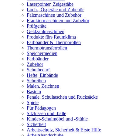
Laserpointer, Zeigestäbe
Loch-, Ösgeräte und Zubehör
Falzmaschinen und Zubehör
Frankiermaschinen und Zubehör
Prüfgeräte
Geldzählmaschinen
Produkte fürs Raumklima
Farbbänder & Thermorollen
Thermotransferrollen
Speichermedien
Farbbänder
Zubehör
Schulbedarf
Hefte, Einbände
Schreiben
Malen, Zeichnen
Basteln
Penale, Schultaschen und Rucksäcke
Spiele
Für Pädagogen
Sitzkissen und -bälle
Kinder-Schulmöbel und -Stühle
Sicherheit
Arbeitsschutz, Sicherheit & Erste Hilfe
Arbeitshandschuhe