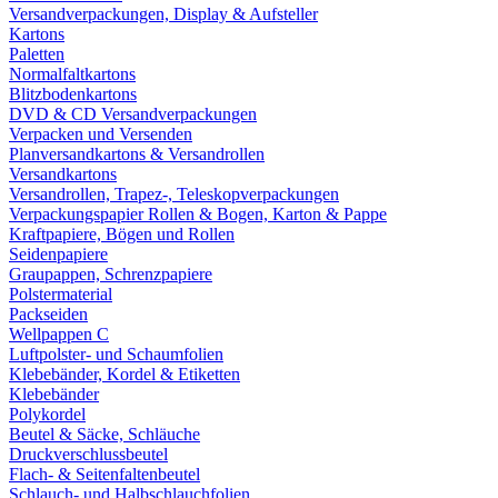
Versandverpackungen, Display & Aufsteller
Kartons
Paletten
Normalfaltkartons
Blitzbodenkartons
DVD & CD Versandverpackungen
Verpacken und Versenden
Planversandkartons & Versandrollen
Versandkartons
Versandrollen, Trapez-, Teleskopverpackungen
Verpackungspapier Rollen & Bogen, Karton & Pappe
Kraftpapiere, Bögen und Rollen
Seidenpapiere
Graupappen, Schrenzpapiere
Polstermaterial
Packseiden
Wellpappen C
Luftpolster- und Schaumfolien
Klebebänder, Kordel & Etiketten
Klebebänder
Polykordel
Beutel & Säcke, Schläuche
Druckverschlussbeutel
Flach- & Seitenfaltenbeutel
Schlauch- und Halbschlauchfolien