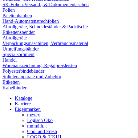
SK-Folien-Versand-, & Dokumententaschen
Folien
Palettenhauben
Hand-Automatenstrechfolien
Abrollgeräte, Schneideständer & Packtische
Etikettenspender
Abrollgeräte
Verpackungsmaschinen, Verbrauchsmaterial
Umreifungsbänder
Spezialsortiment
Handel
Warenauszeichnung, Regalpreisleisten
Polyesterbindebänder
Splintenapparate und Zubehör
Etiketten
Kabelbinder
Kataloge
Karriere
Eigenmarken
me:tex
Logisch Öko
mmmhh...
Cool and Fresh
LOGO & [I´KU]