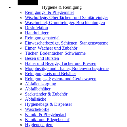
Hygiene & Reinigung
Reinigungs- & Pflegemittel
Wischpflege, Oberflächen- und Sanitärreiniger
Waschmittel, Grundreiniger, Beschichtungen
Desinfektion
Handreiniger
Reinigungsmaterial
Einwascherbezüge, Schienen, Stangensysteme
Eimer, Wachser und Zubehör
Tücher, Bodentücher, Schwämme
Besen und Bürsten
Halter und Bezüge, Tücher und Pressen
Moppbezüge und - halter, Bodenwischsysteme
Reinigungssets und Behälter
Reinigungs-, System- und Gerätewagen
Abfallentsorgung
Abfallbehälter
Sackständer & Zubehör
Abfallsäcke
Hygienebags & Dispenser
Wäschekörbe
Klinik- & Pflegebedarf
Klinik- und Pflegebedarf
Hygienepapiere