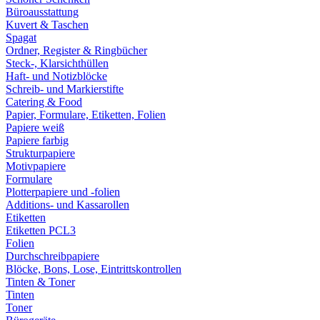
Büroausstattung
Kuvert & Taschen
Spagat
Ordner, Register & Ringbücher
Steck-, Klarsichthüllen
Haft- und Notizblöcke
Schreib- und Markierstifte
Catering & Food
Papier, Formulare, Etiketten, Folien
Papiere weiß
Papiere farbig
Strukturpapiere
Motivpapiere
Formulare
Plotterpapiere und -folien
Additions- und Kassarollen
Etiketten
Etiketten PCL3
Folien
Durchschreibpapiere
Blöcke, Bons, Lose, Eintrittskontrollen
Tinten & Toner
Tinten
Toner