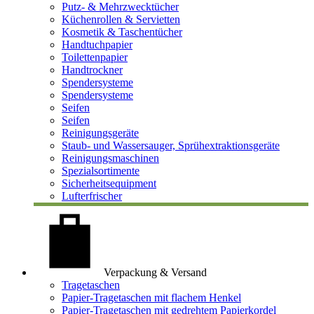
Putz- & Mehrzwecktücher
Küchenrollen & Servietten
Kosmetik & Taschentücher
Handtuchpapier
Toilettenpapier
Handtrockner
Spendersysteme
Spendersysteme
Seifen
Seifen
Reinigungsgeräte
Staub- und Wassersauger, Sprühextraktionsgeräte
Reinigungsmaschinen
Spezialsortimente
Sicherheitsequipment
Lufterfrischer
Verpackung & Versand
Tragetaschen
Papier-Tragetaschen mit flachem Henkel
Papier-Tragetaschen mit gedrehtem Papierkordel