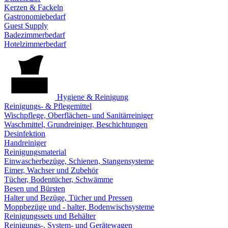
Kerzen & Fackeln
Gastronomiebedarf
Guest Supply
Badezimmerbedarf
Hotelzimmerbedarf
Hygiene & Reinigung
Reinigungs- & Pflegemittel
Wischpflege, Oberflächen- und Sanitärreiniger
Waschmittel, Grundreiniger, Beschichtungen
Desinfektion
Handreiniger
Reinigungsmaterial
Einwascherbezüge, Schienen, Stangensysteme
Eimer, Wachser und Zubehör
Tücher, Bodentücher, Schwämme
Besen und Bürsten
Halter und Bezüge, Tücher und Pressen
Moppbezüge und - halter, Bodenwischsysteme
Reinigungssets und Behälter
Reinigungs-, System- und Gerätewagen