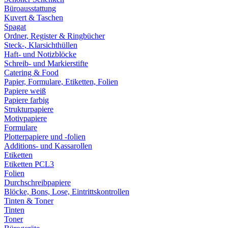
Büroausstattung
Kuvert & Taschen
Spagat
Ordner, Register & Ringbücher
Steck-, Klarsichthüllen
Haft- und Notizblöcke
Schreib- und Markierstifte
Catering & Food
Papier, Formulare, Etiketten, Folien
Papiere weiß
Papiere farbig
Strukturpapiere
Motivpapiere
Formulare
Plotterpapiere und -folien
Additions- und Kassarollen
Etiketten
Etiketten PCL3
Folien
Durchschreibpapiere
Blöcke, Bons, Lose, Eintrittskontrollen
Tinten & Toner
Tinten
Toner