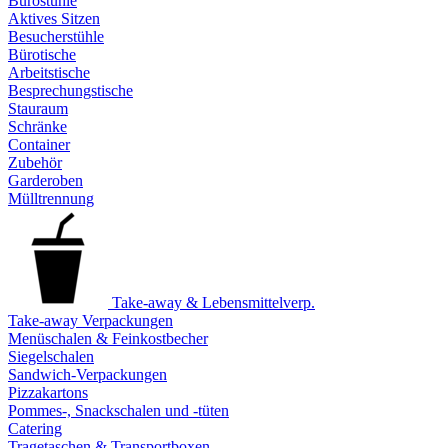
Bürostühle
Aktives Sitzen
Besucherstühle
Bürotische
Arbeitstische
Besprechungstische
Stauraum
Schränke
Container
Zubehör
Garderoben
Mülltrennung
Take-away & Lebensmittelverp.
Take-away Verpackungen
Menüschalen & Feinkostbecher
Siegelschalen
Sandwich-Verpackungen
Pizzakartons
Pommes-, Snackschalen und -tüten
Catering
Tragetaschen & Transportboxen