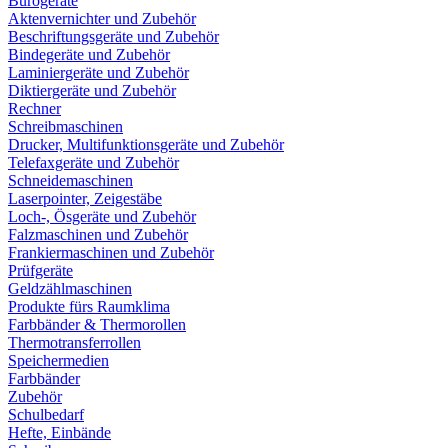
Bürogeräte
Aktenvernichter und Zubehör
Beschriftungsgeräte und Zubehör
Bindegeräte und Zubehör
Laminiergeräte und Zubehör
Diktiergeräte und Zubehör
Rechner
Schreibmaschinen
Drucker, Multifunktionsgeräte und Zubehör
Telefaxgeräte und Zubehör
Schneidemaschinen
Laserpointer, Zeigestäbe
Loch-, Ösgeräte und Zubehör
Falzmaschinen und Zubehör
Frankiermaschinen und Zubehör
Prüfgeräte
Geldzählmaschinen
Produkte fürs Raumklima
Farbbänder & Thermorollen
Thermotransferrollen
Speichermedien
Farbbänder
Zubehör
Schulbedarf
Hefte, Einbände