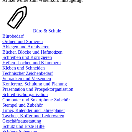
Artikel wurde zum Warenkorb hinzugefügt
Büro & Schule
Bürobedarf
Ordnen und Sortieren
Ablegen und Archivieren
Bücher, Blöcke und Haftnotizen
Schreiben und Korrigieren
Heften, Lochen und Klammern
Kleben und Schneiden
Technischer Zeichenbedarf
Verpacken und Versenden
Konferenz, Schulung und Planung
Präsentation und Prospektorganisation
Schreibtischorganisation
Computer und Smartphone Zubehör
Stempel und Zubehör
Timer, Kalender und Jahresplaner
Taschen, Koffer und Lederwaren
Geschäftsausstattung
Schutz und Erste Hilfe
Schöner Schenken