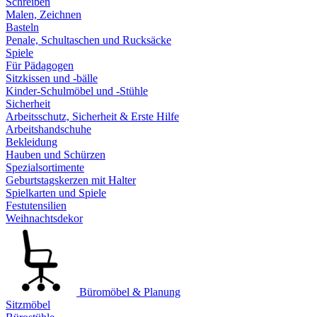
Schreiben
Malen, Zeichnen
Basteln
Penale, Schultaschen und Rucksäcke
Spiele
Für Pädagogen
Sitzkissen und -bälle
Kinder-Schulmöbel und -Stühle
Sicherheit
Arbeitsschutz, Sicherheit & Erste Hilfe
Arbeitshandschuhe
Bekleidung
Hauben und Schürzen
Spezialsortimente
Geburtstagskerzen mit Halter
Spielkarten und Spiele
Festutensilien
Weihnachtsdekor
Büromöbel & Planung
Sitzmöbel