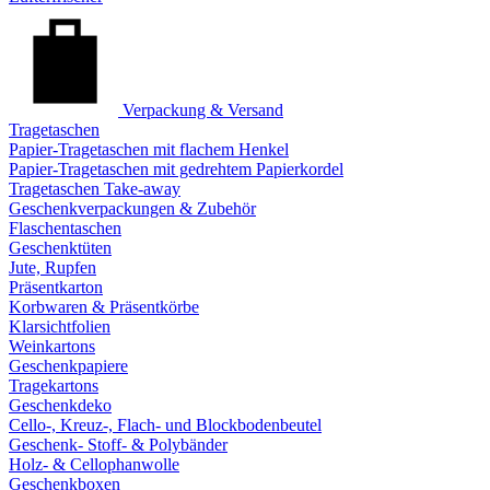
Verpackung & Versand
Tragetaschen
Papier-Tragetaschen mit flachem Henkel
Papier-Tragetaschen mit gedrehtem Papierkordel
Tragetaschen Take-away
Geschenkverpackungen & Zubehör
Flaschentaschen
Geschenktüten
Jute, Rupfen
Präsentkarton
Korbwaren & Präsentkörbe
Klarsichtfolien
Weinkartons
Geschenkpapiere
Tragekartons
Geschenkdeko
Cello-, Kreuz-, Flach- und Blockbodenbeutel
Geschenk- Stoff- & Polybänder
Holz- & Cellophanwolle
Geschenkboxen