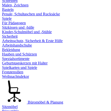
Schreiben
Malen, Zeichnen
Basteln
Penale, Schultaschen und Rucksäcke
Spiele
Für Pädagogen
Sitzkissen und -bälle
Kinder-Schulmöbel und -Stühle
Sicherheit
Arbeitsschutz, Sicherheit & Erste Hilfe
Arbeitshandschuhe
Bekleidung
Hauben und Schürzen
Spezialsortimente
Geburtstagskerzen mit Halter
Spielkarten und Spiele
Festutensilien
Weihnachtsdekor
Büromöbel & Planung
Sitzmöbel