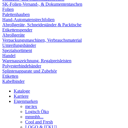
SK-Folien-Versand-, & Dokumententaschen
Folien
Palettenhauben
Hand-Automatenstrechfolien
Abrollgeräte, Schneideständer & Packtische
Etikettenspender
Abrollgeräte
Verpackungsmaschinen, Verbrauchsmaterial
Umreifungsbänder
Spezialsortiment
Handel
Warenauszeichnung, Regalpreisleisten
Polyesterbindebänder
Splintenapparate und Zubehör
Etiketten
Kabelbinder
Kataloge
Karriere
Eigenmarken
me:tex
Logisch Öko
mmmhh...
Cool and Fresh
LOGO & [I´KU]