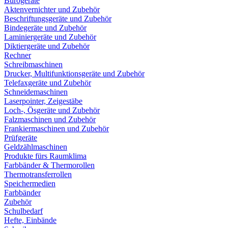
Bürogeräte
Aktenvernichter und Zubehör
Beschriftungsgeräte und Zubehör
Bindegeräte und Zubehör
Laminiergeräte und Zubehör
Diktiergeräte und Zubehör
Rechner
Schreibmaschinen
Drucker, Multifunktionsgeräte und Zubehör
Telefaxgeräte und Zubehör
Schneidemaschinen
Laserpointer, Zeigestäbe
Loch-, Ösgeräte und Zubehör
Falzmaschinen und Zubehör
Frankiermaschinen und Zubehör
Prüfgeräte
Geldzählmaschinen
Produkte fürs Raumklima
Farbbänder & Thermorollen
Thermotransferrollen
Speichermedien
Farbbänder
Zubehör
Schulbedarf
Hefte, Einbände