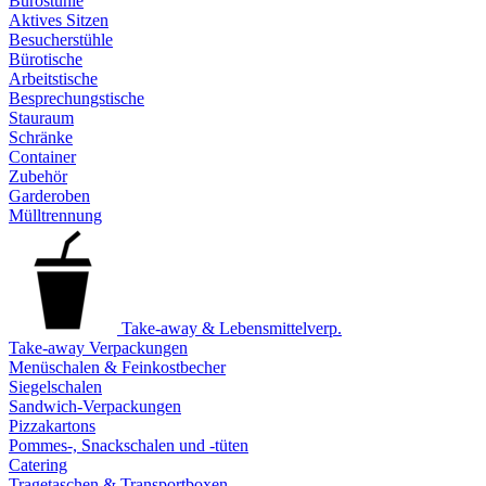
Bürostühle
Aktives Sitzen
Besucherstühle
Bürotische
Arbeitstische
Besprechungstische
Stauraum
Schränke
Container
Zubehör
Garderoben
Mülltrennung
Take-away & Lebensmittelverp.
Take-away Verpackungen
Menüschalen & Feinkostbecher
Siegelschalen
Sandwich-Verpackungen
Pizzakartons
Pommes-, Snackschalen und -tüten
Catering
Tragetaschen & Transportboxen