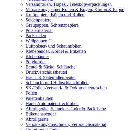
Versandrollen, Trapez-, Teleskopverpackungen
Verpackungspapier Rollen & Bogen, Karton & Pappe
Kraftpapiere, Bögen und Rollen
Seidenpapiere
Graupappen, Schrenzpapiere
Polstermaterial
Packseiden
Wellpappen C
Luftpolster- und Schaumfolien
Klebebänder, Kordel & Etiketten
Klebebänder
Polykordel
Beutel & Säcke, Schläuche
Druckverschlussbeutel
Flach- & Seitenfaltenbeutel
Schlauch- und Halbschlauchfolien
SK-Folien-Versand-, & Dokumententaschen
Folien
Palettenhauben
Hand-Automatenstrechfolien
Abrollgeräte, Schneideständer & Packtische
Etikettenspender
Abrollgeräte
Verpackungsmaschinen, Verbrauchsmaterial
Umreifungsbänder