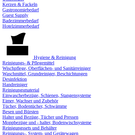
Kerzen & Fackeln
Gastronomiebedarf
Guest Supply
Badezimmerbedarf
Hotelzimmerbedarf
Hygiene & Reinigung
Reinigungs- & Pflegemittel
Wischpflege, Oberflächen- und Sanitärreiniger
Waschmittel, Grundreiniger, Beschichtungen
Desinfektion
Handreiniger
Reinigungsmaterial
Einwascherbezüge, Schienen, Stangensysteme
Eimer, Wachser und Zubehör
Tücher, Bodentücher, Schwämme
Besen und Bürsten
Halter und Bezüge, Tücher und Pressen
Moppbezüge und - halter, Bodenwischsysteme
Reinigungssets und Behälter
Reinigungs-, System- und Gerätewagen