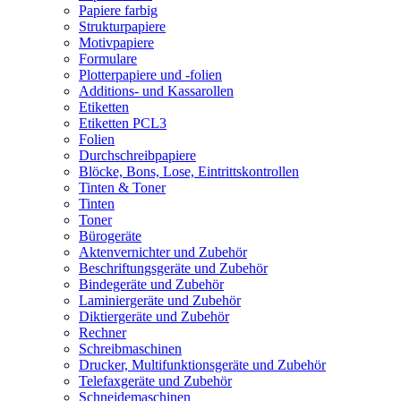
Papiere farbig
Strukturpapiere
Motivpapiere
Formulare
Plotterpapiere und -folien
Additions- und Kassarollen
Etiketten
Etiketten PCL3
Folien
Durchschreibpapiere
Blöcke, Bons, Lose, Eintrittskontrollen
Tinten & Toner
Tinten
Toner
Bürogeräte
Aktenvernichter und Zubehör
Beschriftungsgeräte und Zubehör
Bindegeräte und Zubehör
Laminiergeräte und Zubehör
Diktiergeräte und Zubehör
Rechner
Schreibmaschinen
Drucker, Multifunktionsgeräte und Zubehör
Telefaxgeräte und Zubehör
Schneidemaschinen