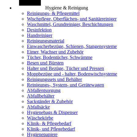
Hygiene & Reinigung
Reinigungs- & Pflegemittel
Wischpflege, Oberflächen- und Sanitärreiniger
Waschmittel, Grundreiniger, Beschichtungen
Desinfektion
Handreiniger
Reinigungsmaterial
Einwascherbezüge, Schienen, Stangensysteme
Eimer, Wachser und Zubehör
Tücher, Bodentücher, Schwämme
Besen und Bürsten
Halter und Bezüge, Tücher und Pressen
Moppbezüge und - halter, Bodenwischsysteme
Reinigungssets und Behälter
Reinigungs-, System- und Gerätewagen
Abfallentsorgung
Abfallbehälter
Sackständer & Zubehör
Abfallsäcke
Hygienebags & Dispenser
Wäschekörbe
Klinik- & Pflegebedarf
Klinik- und Pflegebedarf
Hygienepapiere