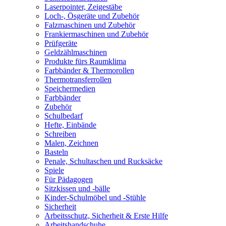
Laserpointer, Zeigestäbe
Loch-, Ösgeräte und Zubehör
Falzmaschinen und Zubehör
Frankiermaschinen und Zubehör
Prüfgeräte
Geldzählmaschinen
Produkte fürs Raumklima
Farbbänder & Thermorollen
Thermotransferrollen
Speichermedien
Farbbänder
Zubehör
Schulbedarf
Hefte, Einbände
Schreiben
Malen, Zeichnen
Basteln
Penale, Schultaschen und Rucksäcke
Spiele
Für Pädagogen
Sitzkissen und -bälle
Kinder-Schulmöbel und -Stühle
Sicherheit
Arbeitsschutz, Sicherheit & Erste Hilfe
Arbeitshandschuhe