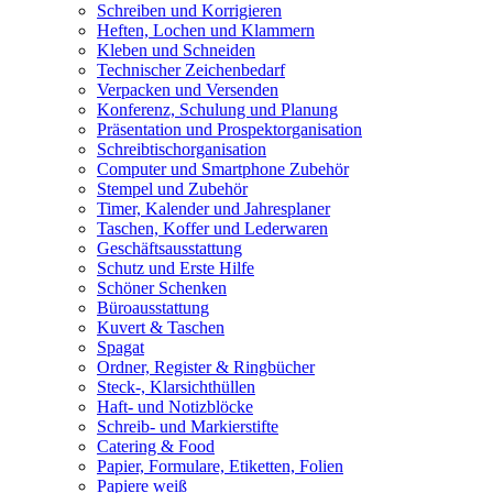
Schreiben und Korrigieren
Heften, Lochen und Klammern
Kleben und Schneiden
Technischer Zeichenbedarf
Verpacken und Versenden
Konferenz, Schulung und Planung
Präsentation und Prospektorganisation
Schreibtischorganisation
Computer und Smartphone Zubehör
Stempel und Zubehör
Timer, Kalender und Jahresplaner
Taschen, Koffer und Lederwaren
Geschäftsausstattung
Schutz und Erste Hilfe
Schöner Schenken
Büroausstattung
Kuvert & Taschen
Spagat
Ordner, Register & Ringbücher
Steck-, Klarsichthüllen
Haft- und Notizblöcke
Schreib- und Markierstifte
Catering & Food
Papier, Formulare, Etiketten, Folien
Papiere weiß