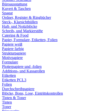
Büroausstattung
Kuvert & Taschen
Spagat
Ordner, Register & Ringbücher
Steck-, Klarsichthüllen
Haft- und Notizblöcke
Schreib- und Markierstifte
Catering & Food
Papier, Formulare, Etiketten, Folien
Papiere weiß
Papiere farbig
Strukturpapiere
Motivpapiere
Formulare
Plotterpapiere und -folien
Additions- und Kassarollen
Etiketten
Etiketten PCL3
Folien
Durchschreibpapiere
Blöcke, Bons, Lose, Eintrittskontrollen
Tinten & Toner
Tinten
Toner