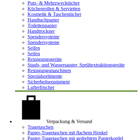
Putz- & Mehrzwecktücher
Küchenrollen & Servietten
Kosmetik & Taschentücher
Handtuchpapier
Toilettenpapier
Handtrockner
Spendersysteme
Spendersysteme
Seifen
Seifen
Reinigungsgeräte
Staub- und Wassersauger, Sprühextraktionsgeräte
Reinigungsmaschinen
Spezialsortimente
Sicherheitsequipment
Lufterfrischer
Verpackung & Versand
Tragetaschen
Papier-Tragetaschen mit flachem Henkel
Papier-Tragetaschen mit gedrehtem Papierkordel