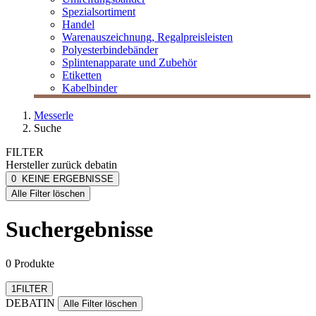
Spezialsortiment
Handel
Warenauszeichnung, Regalpreisleisten
Polyesterbindebänder
Splintenapparate und Zubehör
Etiketten
Kabelbinder
Messerle
Suche
FILTER
Hersteller
zurück
debatin
DEBATIN
0
KEINE ERGEBNISSE
[e] one
Alle Filter löschen
[I`KU]
3L
Suchergebnisse
3M
Abus
mehr anzeigen
0 Produkte
Filter zurücksetzen
1
FILTER
DEBATIN
Alle Filter löschen