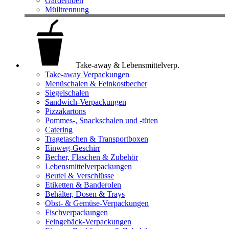
Garderoben
Mülltrennung
Take-away & Lebensmittelverp.
Take-away Verpackungen
Menüschalen & Feinkostbecher
Siegelschalen
Sandwich-Verpackungen
Pizzakartons
Pommes-, Snackschalen und -tüten
Catering
Tragetaschen & Transportboxen
Einweg-Geschirr
Becher, Flaschen & Zubehör
Lebensmittelverpackungen
Beutel & Verschlüsse
Etiketten & Banderolen
Behälter, Dosen & Trays
Obst- & Gemüse-Verpackungen
Fischverpackungen
Feingebäck-Verpackungen