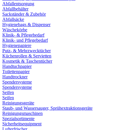
Abfallentsorgung
Abfallbehälter
Sackständer & Zubehör
Abfallsäcke
Hygienebags & Dispenser
Wäschekörbe
Klinik- & Pflegebedarf
Klinik- und Pflegebedarf
Hygienepapiere
Putz- & Mehrzwecktücher
Küchenrollen & Servietten
Kosmetik & Taschentücher
Handtuchpapier
Toilettenpapier
Handtrockner
Spendersysteme
Spendersysteme
Seifen
Seifen
Reinigungsgeräte
Staub- und Wassersauger, Sprühextraktionsgeräte
Reinigungsmaschinen
Spezialsortimente
Sicherheitsequipment
Lufterfrischer