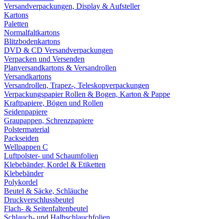
Versandverpackungen, Display & Aufsteller
Kartons
Paletten
Normalfaltkartons
Blitzbodenkartons
DVD & CD Versandverpackungen
Verpacken und Versenden
Planversandkartons & Versandrollen
Versandkartons
Versandrollen, Trapez-, Teleskopverpackungen
Verpackungspapier Rollen & Bogen, Karton & Pappe
Kraftpapiere, Bögen und Rollen
Seidenpapiere
Graupappen, Schrenzpapiere
Polstermaterial
Packseiden
Wellpappen C
Luftpolster- und Schaumfolien
Klebebänder, Kordel & Etiketten
Klebebänder
Polykordel
Beutel & Säcke, Schläuche
Druckverschlussbeutel
Flach- & Seitenfaltenbeutel
Schlauch- und Halbschlauchfolien