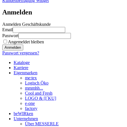
Kundenbefragung Widget
Anmelden
Anmelden Geschäftskunde
Email
Passwort
Angemeldet bleiben
Anmelden
Passwort vergessen?
Kataloge
Karriere
Eigenmarken
me:tex
Logisch Öko
mmmhh...
Cool and Fresh
LOGO & [I´KU]
e-one
factory
beWIRken
Unternehmen
Über MESSERLE