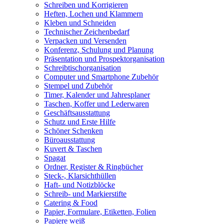
Schreiben und Korrigieren
Heften, Lochen und Klammern
Kleben und Schneiden
Technischer Zeichenbedarf
Verpacken und Versenden
Konferenz, Schulung und Planung
Präsentation und Prospektorganisation
Schreibtischorganisation
Computer und Smartphone Zubehör
Stempel und Zubehör
Timer, Kalender und Jahresplaner
Taschen, Koffer und Lederwaren
Geschäftsausstattung
Schutz und Erste Hilfe
Schöner Schenken
Büroausstattung
Kuvert & Taschen
Spagat
Ordner, Register & Ringbücher
Steck-, Klarsichthüllen
Haft- und Notizblöcke
Schreib- und Markierstifte
Catering & Food
Papier, Formulare, Etiketten, Folien
Papiere weiß