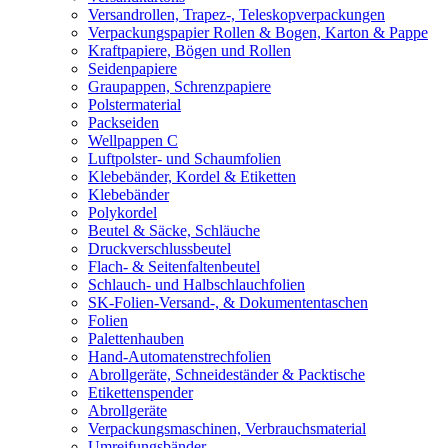
Versandrollen, Trapez-, Teleskopverpackungen
Verpackungspapier Rollen & Bogen, Karton & Pappe
Kraftpapiere, Bögen und Rollen
Seidenpapiere
Graupappen, Schrenzpapiere
Polstermaterial
Packseiden
Wellpappen C
Luftpolster- und Schaumfolien
Klebebänder, Kordel & Etiketten
Klebebänder
Polykordel
Beutel & Säcke, Schläuche
Druckverschlussbeutel
Flach- & Seitenfaltenbeutel
Schlauch- und Halbschlauchfolien
SK-Folien-Versand-, & Dokumententaschen
Folien
Palettenhauben
Hand-Automatenstrechfolien
Abrollgeräte, Schneideständer & Packtische
Etikettenspender
Abrollgeräte
Verpackungsmaschinen, Verbrauchsmaterial
Umreifungsbänder