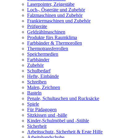
Laserpointer, Zeigestäbe
Loch-, Ösgeräte und Zubehör
Falzmaschinen und Zubehör
Frankiermaschinen und Zubehör
Prüfgeräte
Geldzählmaschinen
Produkte fürs Raumklima
Farbbänder & Thermorollen
Thermotransferrollen
Speichermedien
Farbbänder
Zubehör
Schulbedarf
Hefte, Einbände
Schreiben
Malen, Zeichnen
Basteln
Penale, Schultaschen und Rucksäcke
Spiele
Für Pädagogen
Sitzkissen und -bälle
Kinder-Schulmöbel und -Stühle
Sicherheit
Arbeitsschutz, Sicherheit & Erste Hilfe
Arbeitshandschuhe