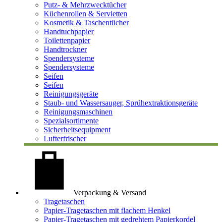
Putz- & Mehrzwecktücher
Küchenrollen & Servietten
Kosmetik & Taschentücher
Handtuchpapier
Toilettenpapier
Handtrockner
Spendersysteme
Spendersysteme
Seifen
Seifen
Reinigungsgeräte
Staub- und Wassersauger, Sprühextraktionsgeräte
Reinigungsmaschinen
Spezialsortimente
Sicherheitsequipment
Lufterfrischer
Verpackung & Versand
Tragetaschen
Papier-Tragetaschen mit flachem Henkel
Papier-Tragetaschen mit gedrehtem Papierkordel