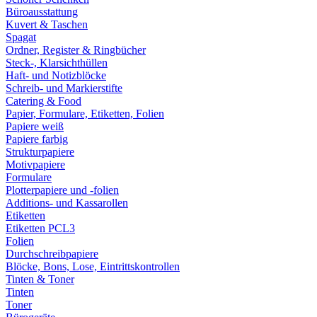
Büroausstattung
Kuvert & Taschen
Spagat
Ordner, Register & Ringbücher
Steck-, Klarsichthüllen
Haft- und Notizblöcke
Schreib- und Markierstifte
Catering & Food
Papier, Formulare, Etiketten, Folien
Papiere weiß
Papiere farbig
Strukturpapiere
Motivpapiere
Formulare
Plotterpapiere und -folien
Additions- und Kassarollen
Etiketten
Etiketten PCL3
Folien
Durchschreibpapiere
Blöcke, Bons, Lose, Eintrittskontrollen
Tinten & Toner
Tinten
Toner