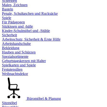
Schreiben
Malen, Zeichnen
Basteln
Penale, Schultaschen und Rucksäcke
Spiele
Für Pädagogen
Sitzkissen und -bälle
Kinder-Schulmöbel und -Stühle
Sicherheit
Arbeitsschutz, Sicherheit & Erste Hilfe
Arbeitshandschuhe
Bekleidung
Hauben und Schürzen
Spezialsortimente
Geburtstagskerzen mit Halter
Spielkarten und Spiele
Festutensilien
Weihnachtsdekor
Büromöbel & Planung
Sitzmöbel