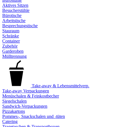
Bürostühle
Aktives Sitzen
Besucherstühle
Bürotische
Arbeitstische
Besprechungstische
Stauraum
Schränke
Container
Zubehör
Garderoben
Mülltrennung
Take-away & Lebensmittelverp.
Take-away Verpackungen
Menüschalen & Feinkostbecher
Siegelschalen
Sandwich-Verpackungen
Pizzakartons
Pommes-, Snackschalen und -tüten
Catering
Tragetaschen & Transportboxen