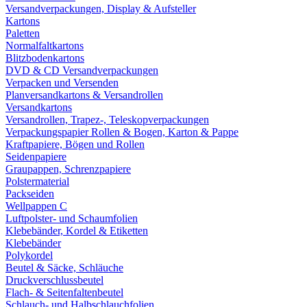
Versandverpackungen, Display & Aufsteller
Kartons
Paletten
Normalfaltkartons
Blitzbodenkartons
DVD & CD Versandverpackungen
Verpacken und Versenden
Planversandkartons & Versandrollen
Versandkartons
Versandrollen, Trapez-, Teleskopverpackungen
Verpackungspapier Rollen & Bogen, Karton & Pappe
Kraftpapiere, Bögen und Rollen
Seidenpapiere
Graupappen, Schrenzpapiere
Polstermaterial
Packseiden
Wellpappen C
Luftpolster- und Schaumfolien
Klebebänder, Kordel & Etiketten
Klebebänder
Polykordel
Beutel & Säcke, Schläuche
Druckverschlussbeutel
Flach- & Seitenfaltenbeutel
Schlauch- und Halbschlauchfolien