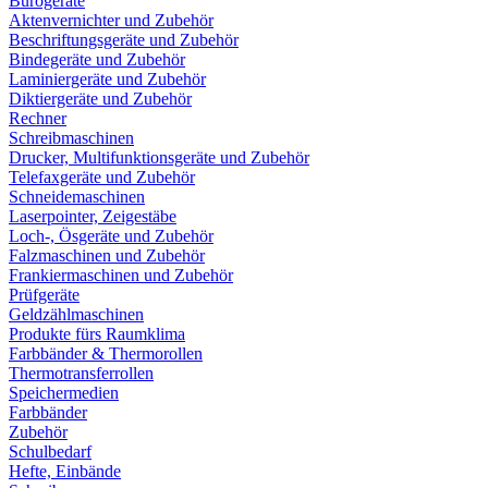
Bürogeräte
Aktenvernichter und Zubehör
Beschriftungsgeräte und Zubehör
Bindegeräte und Zubehör
Laminiergeräte und Zubehör
Diktiergeräte und Zubehör
Rechner
Schreibmaschinen
Drucker, Multifunktionsgeräte und Zubehör
Telefaxgeräte und Zubehör
Schneidemaschinen
Laserpointer, Zeigestäbe
Loch-, Ösgeräte und Zubehör
Falzmaschinen und Zubehör
Frankiermaschinen und Zubehör
Prüfgeräte
Geldzählmaschinen
Produkte fürs Raumklima
Farbbänder & Thermorollen
Thermotransferrollen
Speichermedien
Farbbänder
Zubehör
Schulbedarf
Hefte, Einbände