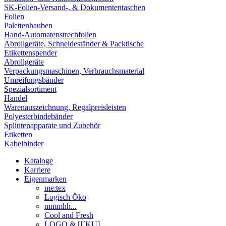
SK-Folien-Versand-, & Dokumententaschen
Folien
Palettenhauben
Hand-Automatenstrechfolien
Abrollgeräte, Schneideständer & Packtische
Etikettenspender
Abrollgeräte
Verpackungsmaschinen, Verbrauchsmaterial
Umreifungsbänder
Spezialsortiment
Handel
Warenauszeichnung, Regalpreisleisten
Polyesterbindebänder
Splintenapparate und Zubehör
Etiketten
Kabelbinder
Kataloge
Karriere
Eigenmarken
me:tex
Logisch Öko
mmmhh...
Cool and Fresh
LOGO & [I´KU]