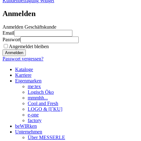
Kundenbefragung Widget
Anmelden
Anmelden Geschäftskunde
Email
Passwort
Angemeldet bleiben
Anmelden
Passwort vergessen?
Kataloge
Karriere
Eigenmarken
me:tex
Logisch Öko
mmmhh...
Cool and Fresh
LOGO & [I´KU]
e-one
factory
beWIRken
Unternehmen
Über MESSERLE