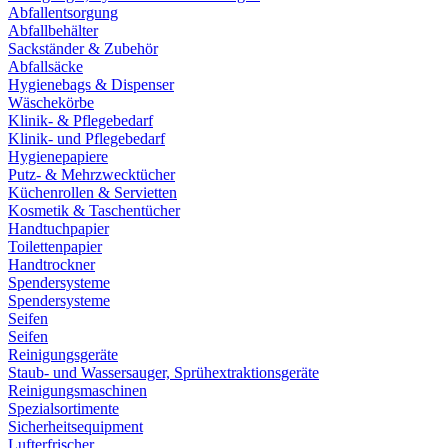
Abfallentsorgung
Abfallbehälter
Sackständer & Zubehör
Abfallsäcke
Hygienebags & Dispenser
Wäschekörbe
Klinik- & Pflegebedarf
Klinik- und Pflegebedarf
Hygienepapiere
Putz- & Mehrzwecktücher
Küchenrollen & Servietten
Kosmetik & Taschentücher
Handtuchpapier
Toilettenpapier
Handtrockner
Spendersysteme
Spendersysteme
Seifen
Seifen
Reinigungsgeräte
Staub- und Wassersauger, Sprühextraktionsgeräte
Reinigungsmaschinen
Spezialsortimente
Sicherheitsequipment
Lufterfrischer