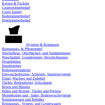
Kerzen & Fackeln
Gastronomiebedarf
Guest Supply
Badezimmerbedarf
Hotelzimmerbedarf
Hygiene & Reinigung
Reinigungs- & Pflegemittel
Wischpflege, Oberflächen- und Sanitärreiniger
Waschmittel, Grundreiniger, Beschichtungen
Desinfektion
Handreiniger
Reinigungsmaterial
Einwascherbezüge, Schienen, Stangensysteme
Eimer, Wachser und Zubehör
Tücher, Bodentücher, Schwämme
Besen und Bürsten
Halter und Bezüge, Tücher und Pressen
Moppbezüge und - halter, Bodenwischsysteme
Reinigungssets und Behälter
Reinigungs-, System- und Gerätewagen