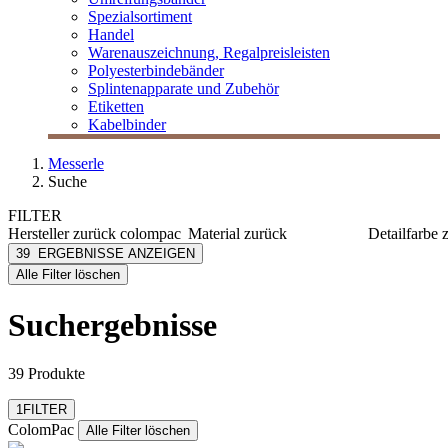
Spezialsortiment
Handel
Warenauszeichnung, Regalpreisleisten
Polyesterbindebänder
Splintenapparate und Zubehör
Etiketten
Kabelbinder
Messerle
Suche
FILTER
Hersteller
zurück
colompac
Material
zurück
Detailfarbe
ColomPac
Karton
braun
39
ERGEBNISSE ANZEIGEN
[e] one
Papier
grau
Alle Filter löschen
[I`KU]
grün
3L
weiß
Suchergebnisse
3M
Abus
mehr anzeigen
39 Produkte
Filter zurücksetzen
1
FILTER
ColomPac
Alle Filter löschen