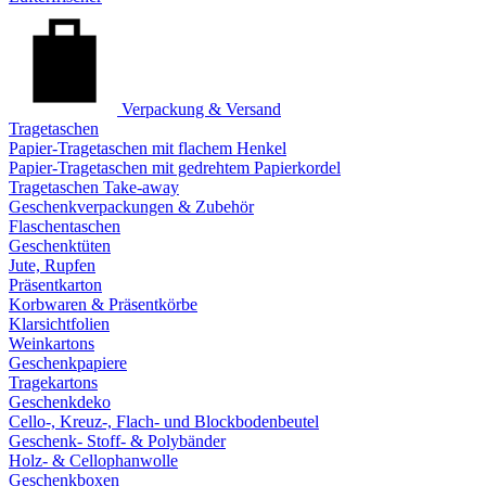
Verpackung & Versand
Tragetaschen
Papier-Tragetaschen mit flachem Henkel
Papier-Tragetaschen mit gedrehtem Papierkordel
Tragetaschen Take-away
Geschenkverpackungen & Zubehör
Flaschentaschen
Geschenktüten
Jute, Rupfen
Präsentkarton
Korbwaren & Präsentkörbe
Klarsichtfolien
Weinkartons
Geschenkpapiere
Tragekartons
Geschenkdeko
Cello-, Kreuz-, Flach- und Blockbodenbeutel
Geschenk- Stoff- & Polybänder
Holz- & Cellophanwolle
Geschenkboxen