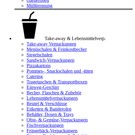
Garderoben
Mülltrennung
Take-away & Lebensmittelverp.
Take-away Verpackungen
Menüschalen & Feinkostbecher
Siegelschalen
Sandwich-Verpackungen
Pizzakartons
Pommes-, Snackschalen und -tüten
Catering
Tragetaschen & Transportboxen
Einweg-Geschirr
Becher, Flaschen & Zubehör
Lebensmittelverpackungen
Beutel & Verschlüsse
Etiketten & Banderolen
Behälter, Dosen & Trays
Obst- & Gemüse-Verpackungen
Fischverpackungen
Feingebäck-Verpackungen