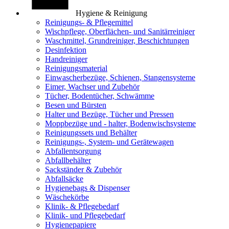
Hygiene & Reinigung
Reinigungs- & Pflegemittel
Wischpflege, Oberflächen- und Sanitärreiniger
Waschmittel, Grundreiniger, Beschichtungen
Desinfektion
Handreiniger
Reinigungsmaterial
Einwascherbezüge, Schienen, Stangensysteme
Eimer, Wachser und Zubehör
Tücher, Bodentücher, Schwämme
Besen und Bürsten
Halter und Bezüge, Tücher und Pressen
Moppbezüge und - halter, Bodenwischsysteme
Reinigungssets und Behälter
Reinigungs-, System- und Gerätewagen
Abfallentsorgung
Abfallbehälter
Sackständer & Zubehör
Abfallsäcke
Hygienebags & Dispenser
Wäschekörbe
Klinik- & Pflegebedarf
Klinik- und Pflegebedarf
Hygienepapiere