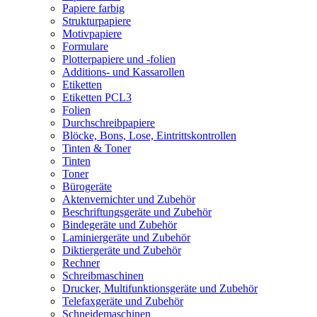
Papiere farbig
Strukturpapiere
Motivpapiere
Formulare
Plotterpapiere und -folien
Additions- und Kassarollen
Etiketten
Etiketten PCL3
Folien
Durchschreibpapiere
Blöcke, Bons, Lose, Eintrittskontrollen
Tinten & Toner
Tinten
Toner
Bürogeräte
Aktenvernichter und Zubehör
Beschriftungsgeräte und Zubehör
Bindegeräte und Zubehör
Laminiergeräte und Zubehör
Diktiergeräte und Zubehör
Rechner
Schreibmaschinen
Drucker, Multifunktionsgeräte und Zubehör
Telefaxgeräte und Zubehör
Schneidemaschinen