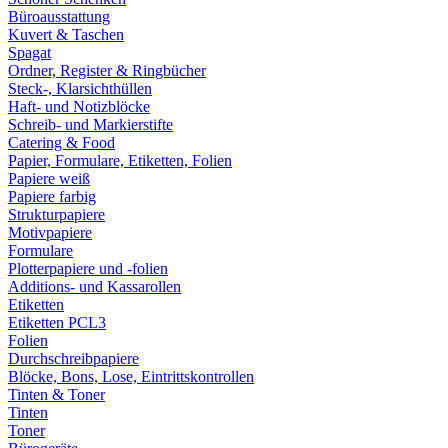
Büroausstattung
Kuvert & Taschen
Spagat
Ordner, Register & Ringbücher
Steck-, Klarsichthüllen
Haft- und Notizblöcke
Schreib- und Markierstifte
Catering & Food
Papier, Formulare, Etiketten, Folien
Papiere weiß
Papiere farbig
Strukturpapiere
Motivpapiere
Formulare
Plotterpapiere und -folien
Additions- und Kassarollen
Etiketten
Etiketten PCL3
Folien
Durchschreibpapiere
Blöcke, Bons, Lose, Eintrittskontrollen
Tinten & Toner
Tinten
Toner