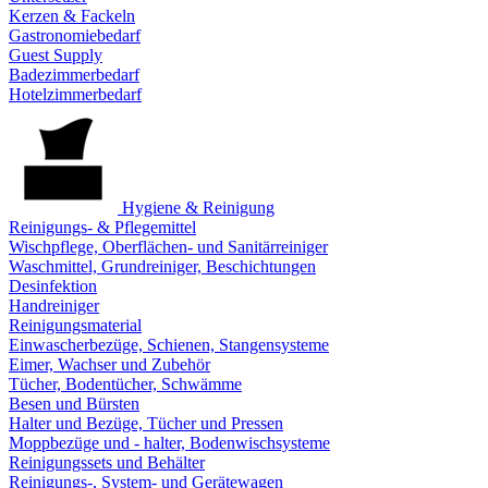
Kerzen & Fackeln
Gastronomiebedarf
Guest Supply
Badezimmerbedarf
Hotelzimmerbedarf
Hygiene & Reinigung
Reinigungs- & Pflegemittel
Wischpflege, Oberflächen- und Sanitärreiniger
Waschmittel, Grundreiniger, Beschichtungen
Desinfektion
Handreiniger
Reinigungsmaterial
Einwascherbezüge, Schienen, Stangensysteme
Eimer, Wachser und Zubehör
Tücher, Bodentücher, Schwämme
Besen und Bürsten
Halter und Bezüge, Tücher und Pressen
Moppbezüge und - halter, Bodenwischsysteme
Reinigungssets und Behälter
Reinigungs-, System- und Gerätewagen