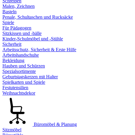
Schreiben
Malen, Zeichnen
Basteln
Penale, Schultaschen und Rucksäcke
Spiele
Für Pädagogen
Sitzkissen und -bälle
Kinder-Schulmöbel und -Stühle
Sicherheit
Arbeitsschutz, Sicherheit & Erste Hilfe
Arbeitshandschuhe
Bekleidung
Hauben und Schürzen
Spezialsortimente
Geburtstagskerzen mit Halter
Spielkarten und Spiele
Festutensilien
Weihnachtsdekor
Büromöbel & Planung
Sitzmöbel