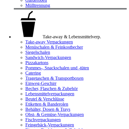
Garderoben
Mülltrennung
Take-away & Lebensmittelverp.
Take-away Verpackungen
Menüschalen & Feinkostbecher
Siegelschalen
Sandwich-Verpackungen
Pizzakartons
Pommes-, Snackschalen und -tüten
Catering
Tragetaschen & Transportboxen
Einweg-Geschirr
Becher, Flaschen & Zubehör
Lebensmittelverpackungen
Beutel & Verschlüsse
Etiketten & Banderolen
Behälter, Dosen & Trays
Obst- & Gemüse-Verpackungen
Fischverpackungen
Feingebäck-Verpackungen