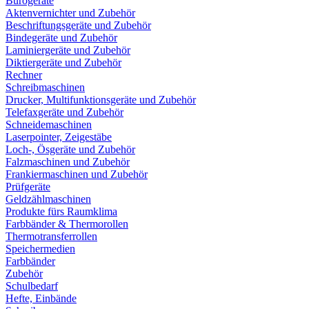
Bürogeräte
Aktenvernichter und Zubehör
Beschriftungsgeräte und Zubehör
Bindegeräte und Zubehör
Laminiergeräte und Zubehör
Diktiergeräte und Zubehör
Rechner
Schreibmaschinen
Drucker, Multifunktionsgeräte und Zubehör
Telefaxgeräte und Zubehör
Schneidemaschinen
Laserpointer, Zeigestäbe
Loch-, Ösgeräte und Zubehör
Falzmaschinen und Zubehör
Frankiermaschinen und Zubehör
Prüfgeräte
Geldzählmaschinen
Produkte fürs Raumklima
Farbbänder & Thermorollen
Thermotransferrollen
Speichermedien
Farbbänder
Zubehör
Schulbedarf
Hefte, Einbände