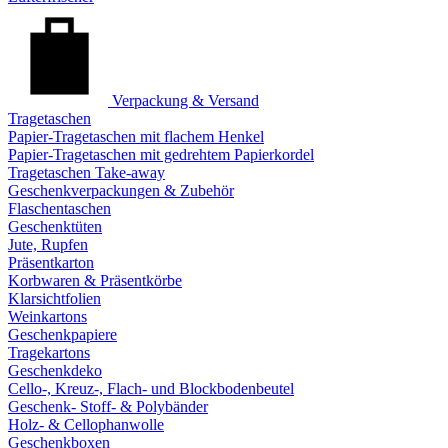
Verpackung & Versand
Tragetaschen
Papier-Tragetaschen mit flachem Henkel
Papier-Tragetaschen mit gedrehtem Papierkordel
Tragetaschen Take-away
Geschenkverpackungen & Zubehör
Flaschentaschen
Geschenktüten
Jute, Rupfen
Präsentkarton
Korbwaren & Präsentkörbe
Klarsichtfolien
Weinkartons
Geschenkpapiere
Tragekartons
Geschenkdeko
Cello-, Kreuz-, Flach- und Blockbodenbeutel
Geschenk- Stoff- & Polybänder
Holz- & Cellophanwolle
Geschenkboxen