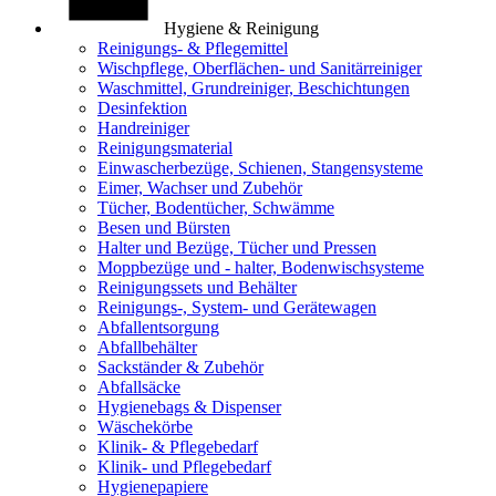
Hygiene & Reinigung
Reinigungs- & Pflegemittel
Wischpflege, Oberflächen- und Sanitärreiniger
Waschmittel, Grundreiniger, Beschichtungen
Desinfektion
Handreiniger
Reinigungsmaterial
Einwascherbezüge, Schienen, Stangensysteme
Eimer, Wachser und Zubehör
Tücher, Bodentücher, Schwämme
Besen und Bürsten
Halter und Bezüge, Tücher und Pressen
Moppbezüge und - halter, Bodenwischsysteme
Reinigungssets und Behälter
Reinigungs-, System- und Gerätewagen
Abfallentsorgung
Abfallbehälter
Sackständer & Zubehör
Abfallsäcke
Hygienebags & Dispenser
Wäschekörbe
Klinik- & Pflegebedarf
Klinik- und Pflegebedarf
Hygienepapiere