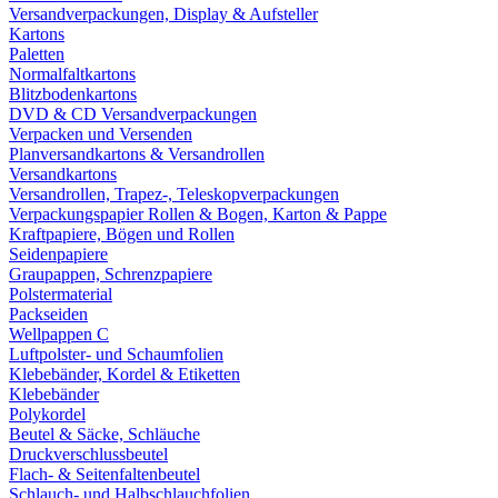
Versandverpackungen, Display & Aufsteller
Kartons
Paletten
Normalfaltkartons
Blitzbodenkartons
DVD & CD Versandverpackungen
Verpacken und Versenden
Planversandkartons & Versandrollen
Versandkartons
Versandrollen, Trapez-, Teleskopverpackungen
Verpackungspapier Rollen & Bogen, Karton & Pappe
Kraftpapiere, Bögen und Rollen
Seidenpapiere
Graupappen, Schrenzpapiere
Polstermaterial
Packseiden
Wellpappen C
Luftpolster- und Schaumfolien
Klebebänder, Kordel & Etiketten
Klebebänder
Polykordel
Beutel & Säcke, Schläuche
Druckverschlussbeutel
Flach- & Seitenfaltenbeutel
Schlauch- und Halbschlauchfolien