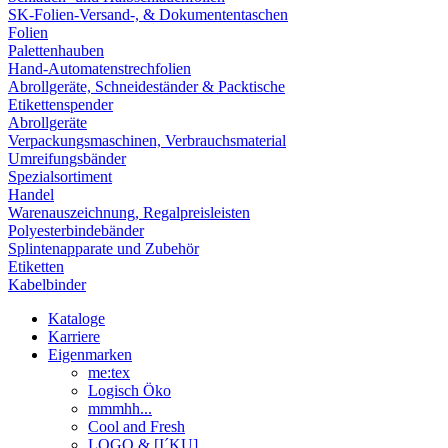
SK-Folien-Versand-, & Dokumententaschen
Folien
Palettenhauben
Hand-Automatenstrechfolien
Abrollgeräte, Schneideständer & Packtische
Etikettenspender
Abrollgeräte
Verpackungsmaschinen, Verbrauchsmaterial
Umreifungsbänder
Spezialsortiment
Handel
Warenauszeichnung, Regalpreisleisten
Polyesterbindebänder
Splintenapparate und Zubehör
Etiketten
Kabelbinder
Kataloge
Karriere
Eigenmarken
me:tex
Logisch Öko
mmmhh...
Cool and Fresh
LOGO & [I´KU]