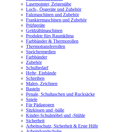
Laserpointer, Zeigestäbe
Loch-, Ösgeräte und Zubehör
Falzmaschinen und Zubehör
Frankiermaschinen und Zubehör
Prüfgeräte
Geldzählmaschinen
Produkte fürs Raumklima
Farbbänder & Thermorollen
Thermotransferrollen
Speichermedien
Farbbänder
Zubehör
Schulbedarf
Hefte, Einbände
Schreiben
Malen, Zeichnen
Basteln
Penale, Schultaschen und Rucksäcke
Spiele
Für Pädagogen
Sitzkissen und -bälle
Kinder-Schulmöbel und -Stühle
Sicherheit
Arbeitsschutz, Sicherheit & Erste Hilfe
Arbeitshandschuhe