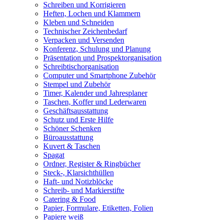
Schreiben und Korrigieren
Heften, Lochen und Klammern
Kleben und Schneiden
Technischer Zeichenbedarf
Verpacken und Versenden
Konferenz, Schulung und Planung
Präsentation und Prospektorganisation
Schreibtischorganisation
Computer und Smartphone Zubehör
Stempel und Zubehör
Timer, Kalender und Jahresplaner
Taschen, Koffer und Lederwaren
Geschäftsausstattung
Schutz und Erste Hilfe
Schöner Schenken
Büroausstattung
Kuvert & Taschen
Spagat
Ordner, Register & Ringbücher
Steck-, Klarsichthüllen
Haft- und Notizblöcke
Schreib- und Markierstifte
Catering & Food
Papier, Formulare, Etiketten, Folien
Papiere weiß