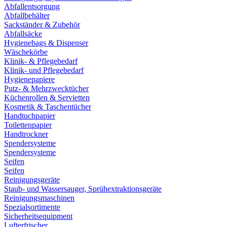
Abfallentsorgung
Abfallbehälter
Sackständer & Zubehör
Abfallsäcke
Hygienebags & Dispenser
Wäschekörbe
Klinik- & Pflegebedarf
Klinik- und Pflegebedarf
Hygienepapiere
Putz- & Mehrzwecktücher
Küchenrollen & Servietten
Kosmetik & Taschentücher
Handtuchpapier
Toilettenpapier
Handtrockner
Spendersysteme
Spendersysteme
Seifen
Seifen
Reinigungsgeräte
Staub- und Wassersauger, Sprühextraktionsgeräte
Reinigungsmaschinen
Spezialsortimente
Sicherheitsequipment
Lufterfrischer