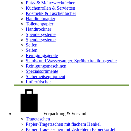
Putz- & Mehrzwecktücher
Küchenrollen & Servietten
Kosmetik & Taschentücher
Handtuchpapier
Toilettenpapier
Handtrockner
Spendersysteme
Spendersysteme
Seifen
Seifen
Reinigungsgeräte
Staub- und Wassersauger, Sprühextraktionsgeräte
Reinigungsmaschinen
Spezialsortimente
Sicherheitsequipment
Lufterfrischer
Verpackung & Versand
Tragetaschen
Papier-Tragetaschen mit flachem Henkel
Papier-Tragetaschen mit gedrehtem Papierkordel