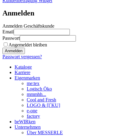
Kundenbefragung Widget
Anmelden
Anmelden Geschäftskunde
Email
Passwort
Angemeldet bleiben
Anmelden
Passwort vergessen?
Kataloge
Karriere
Eigenmarken
me:tex
Logisch Öko
mmmhh...
Cool and Fresh
LOGO & [I´KU]
e-one
factory
beWIRken
Unternehmen
Über MESSERLE