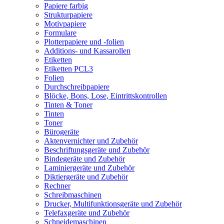
Papiere farbig
Strukturpapiere
Motivpapiere
Formulare
Plotterpapiere und -folien
Additions- und Kassarollen
Etiketten
Etiketten PCL3
Folien
Durchschreibpapiere
Blöcke, Bons, Lose, Eintrittskontrollen
Tinten & Toner
Tinten
Toner
Bürogeräte
Aktenvernichter und Zubehör
Beschriftungsgeräte und Zubehör
Bindegeräte und Zubehör
Laminiergeräte und Zubehör
Diktiergeräte und Zubehör
Rechner
Schreibmaschinen
Drucker, Multifunktionsgeräte und Zubehör
Telefaxgeräte und Zubehör
Schneidemaschinen