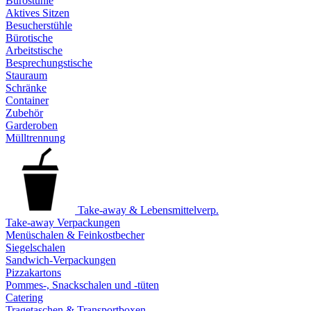
Bürostühle
Aktives Sitzen
Besucherstühle
Bürotische
Arbeitstische
Besprechungstische
Stauraum
Schränke
Container
Zubehör
Garderoben
Mülltrennung
Take-away & Lebensmittelverp.
Take-away Verpackungen
Menüschalen & Feinkostbecher
Siegelschalen
Sandwich-Verpackungen
Pizzakartons
Pommes-, Snackschalen und -tüten
Catering
Tragetaschen & Transportboxen