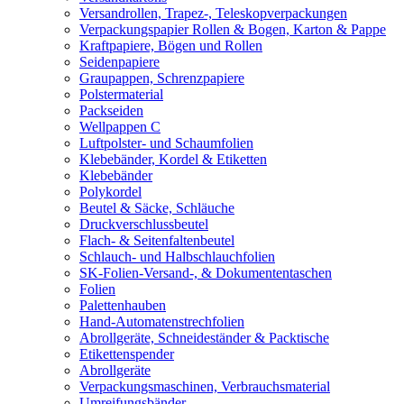
Versandrollen, Trapez-, Teleskopverpackungen
Verpackungspapier Rollen & Bogen, Karton & Pappe
Kraftpapiere, Bögen und Rollen
Seidenpapiere
Graupappen, Schrenzpapiere
Polstermaterial
Packseiden
Wellpappen C
Luftpolster- und Schaumfolien
Klebebänder, Kordel & Etiketten
Klebebänder
Polykordel
Beutel & Säcke, Schläuche
Druckverschlussbeutel
Flach- & Seitenfaltenbeutel
Schlauch- und Halbschlauchfolien
SK-Folien-Versand-, & Dokumententaschen
Folien
Palettenhauben
Hand-Automatenstrechfolien
Abrollgeräte, Schneideständer & Packtische
Etikettenspender
Abrollgeräte
Verpackungsmaschinen, Verbrauchsmaterial
Umreifungsbänder