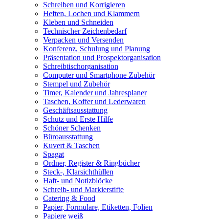
Schreiben und Korrigieren
Heften, Lochen und Klammern
Kleben und Schneiden
Technischer Zeichenbedarf
Verpacken und Versenden
Konferenz, Schulung und Planung
Präsentation und Prospektorganisation
Schreibtischorganisation
Computer und Smartphone Zubehör
Stempel und Zubehör
Timer, Kalender und Jahresplaner
Taschen, Koffer und Lederwaren
Geschäftsausstattung
Schutz und Erste Hilfe
Schöner Schenken
Büroausstattung
Kuvert & Taschen
Spagat
Ordner, Register & Ringbücher
Steck-, Klarsichthüllen
Haft- und Notizblöcke
Schreib- und Markierstifte
Catering & Food
Papier, Formulare, Etiketten, Folien
Papiere weiß