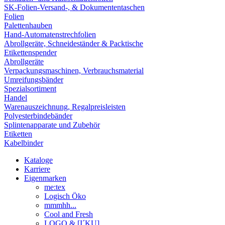
SK-Folien-Versand-, & Dokumententaschen
Folien
Palettenhauben
Hand-Automatenstrechfolien
Abrollgeräte, Schneideständer & Packtische
Etikettenspender
Abrollgeräte
Verpackungsmaschinen, Verbrauchsmaterial
Umreifungsbänder
Spezialsortiment
Handel
Warenauszeichnung, Regalpreisleisten
Polyesterbindebänder
Splintenapparate und Zubehör
Etiketten
Kabelbinder
Kataloge
Karriere
Eigenmarken
me:tex
Logisch Öko
mmmhh...
Cool and Fresh
LOGO & [I´KU]