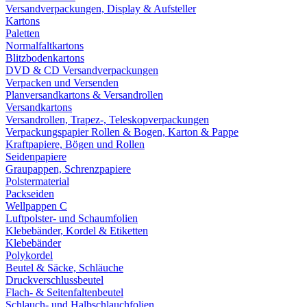
Versandverpackungen, Display & Aufsteller
Kartons
Paletten
Normalfaltkartons
Blitzbodenkartons
DVD & CD Versandverpackungen
Verpacken und Versenden
Planversandkartons & Versandrollen
Versandkartons
Versandrollen, Trapez-, Teleskopverpackungen
Verpackungspapier Rollen & Bogen, Karton & Pappe
Kraftpapiere, Bögen und Rollen
Seidenpapiere
Graupappen, Schrenzpapiere
Polstermaterial
Packseiden
Wellpappen C
Luftpolster- und Schaumfolien
Klebebänder, Kordel & Etiketten
Klebebänder
Polykordel
Beutel & Säcke, Schläuche
Druckverschlussbeutel
Flach- & Seitenfaltenbeutel
Schlauch- und Halbschlauchfolien