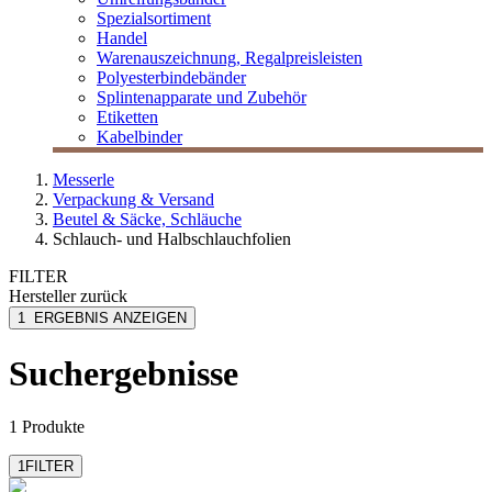
Spezialsortiment
Handel
Warenauszeichnung, Regalpreisleisten
Polyesterbindebänder
Splintenapparate und Zubehör
Etiketten
Kabelbinder
Messerle
Verpackung & Versand
Beutel & Säcke, Schläuche
Schlauch- und Halbschlauchfolien
FILTER
Hersteller
zurück
MESSERLE
1
ERGEBNIS ANZEIGEN
Suchergebnisse
1 Produkte
1
FILTER