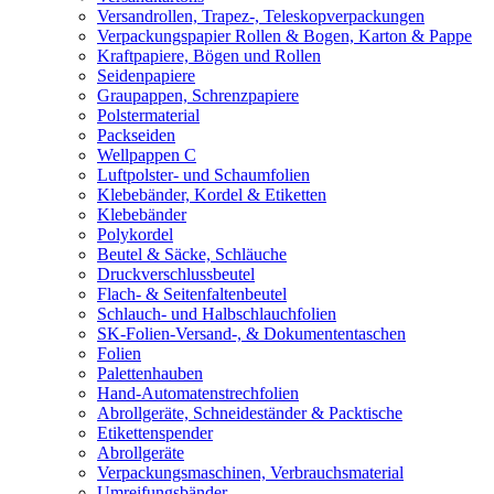
Versandrollen, Trapez-, Teleskopverpackungen
Verpackungspapier Rollen & Bogen, Karton & Pappe
Kraftpapiere, Bögen und Rollen
Seidenpapiere
Graupappen, Schrenzpapiere
Polstermaterial
Packseiden
Wellpappen C
Luftpolster- und Schaumfolien
Klebebänder, Kordel & Etiketten
Klebebänder
Polykordel
Beutel & Säcke, Schläuche
Druckverschlussbeutel
Flach- & Seitenfaltenbeutel
Schlauch- und Halbschlauchfolien
SK-Folien-Versand-, & Dokumententaschen
Folien
Palettenhauben
Hand-Automatenstrechfolien
Abrollgeräte, Schneideständer & Packtische
Etikettenspender
Abrollgeräte
Verpackungsmaschinen, Verbrauchsmaterial
Umreifungsbänder