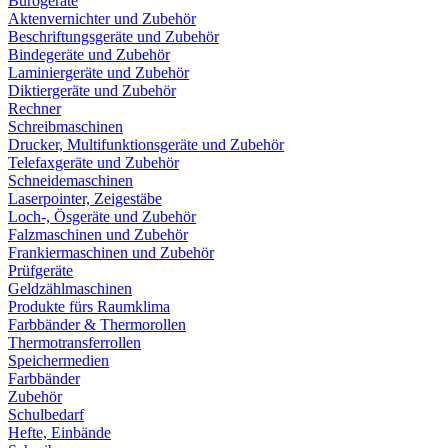
Bürogeräte
Aktenvernichter und Zubehör
Beschriftungsgeräte und Zubehör
Bindegeräte und Zubehör
Laminiergeräte und Zubehör
Diktiergeräte und Zubehör
Rechner
Schreibmaschinen
Drucker, Multifunktionsgeräte und Zubehör
Telefaxgeräte und Zubehör
Schneidemaschinen
Laserpointer, Zeigestäbe
Loch-, Ösgeräte und Zubehör
Falzmaschinen und Zubehör
Frankiermaschinen und Zubehör
Prüfgeräte
Geldzählmaschinen
Produkte fürs Raumklima
Farbbänder & Thermorollen
Thermotransferrollen
Speichermedien
Farbbänder
Zubehör
Schulbedarf
Hefte, Einbände