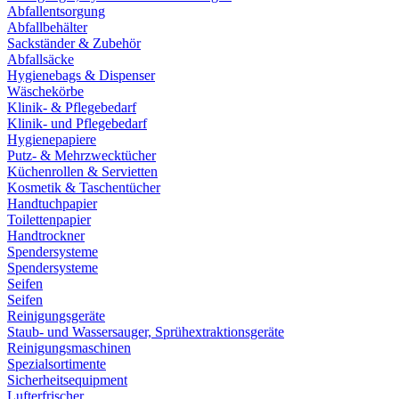
Abfallentsorgung
Abfallbehälter
Sackständer & Zubehör
Abfallsäcke
Hygienebags & Dispenser
Wäschekörbe
Klinik- & Pflegebedarf
Klinik- und Pflegebedarf
Hygienepapiere
Putz- & Mehrzwecktücher
Küchenrollen & Servietten
Kosmetik & Taschentücher
Handtuchpapier
Toilettenpapier
Handtrockner
Spendersysteme
Spendersysteme
Seifen
Seifen
Reinigungsgeräte
Staub- und Wassersauger, Sprühextraktionsgeräte
Reinigungsmaschinen
Spezialsortimente
Sicherheitsequipment
Lufterfrischer