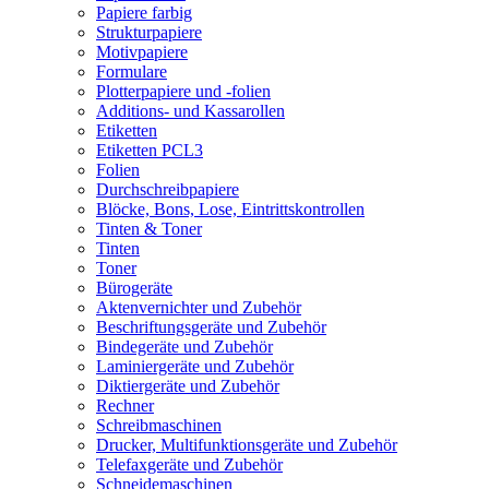
Papiere farbig
Strukturpapiere
Motivpapiere
Formulare
Plotterpapiere und -folien
Additions- und Kassarollen
Etiketten
Etiketten PCL3
Folien
Durchschreibpapiere
Blöcke, Bons, Lose, Eintrittskontrollen
Tinten & Toner
Tinten
Toner
Bürogeräte
Aktenvernichter und Zubehör
Beschriftungsgeräte und Zubehör
Bindegeräte und Zubehör
Laminiergeräte und Zubehör
Diktiergeräte und Zubehör
Rechner
Schreibmaschinen
Drucker, Multifunktionsgeräte und Zubehör
Telefaxgeräte und Zubehör
Schneidemaschinen