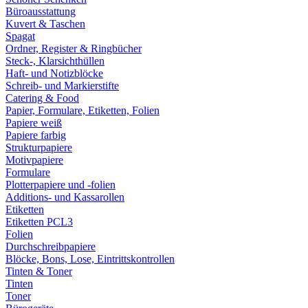
Büroausstattung
Kuvert & Taschen
Spagat
Ordner, Register & Ringbücher
Steck-, Klarsichthüllen
Haft- und Notizblöcke
Schreib- und Markierstifte
Catering & Food
Papier, Formulare, Etiketten, Folien
Papiere weiß
Papiere farbig
Strukturpapiere
Motivpapiere
Formulare
Plotterpapiere und -folien
Additions- und Kassarollen
Etiketten
Etiketten PCL3
Folien
Durchschreibpapiere
Blöcke, Bons, Lose, Eintrittskontrollen
Tinten & Toner
Tinten
Toner