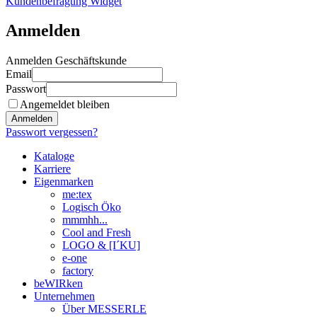
Kundenbefragung Widget
Anmelden
Anmelden Geschäftskunde
Email
Passwort
Angemeldet bleiben
Anmelden
Passwort vergessen?
Kataloge
Karriere
Eigenmarken
me:tex
Logisch Öko
mmmhh...
Cool and Fresh
LOGO & [I´KU]
e-one
factory
beWIRken
Unternehmen
Über MESSERLE