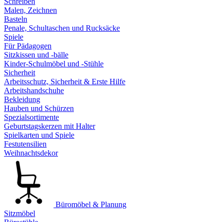
Schreiben
Malen, Zeichnen
Basteln
Penale, Schultaschen und Rucksäcke
Spiele
Für Pädagogen
Sitzkissen und -bälle
Kinder-Schulmöbel und -Stühle
Sicherheit
Arbeitsschutz, Sicherheit & Erste Hilfe
Arbeitshandschuhe
Bekleidung
Hauben und Schürzen
Spezialsortimente
Geburtstagskerzen mit Halter
Spielkarten und Spiele
Festutensilien
Weihnachtsdekor
Büromöbel & Planung
Sitzmöbel