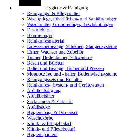
Hygiene & Reinigung
Reinigungs- & Pflegemittel
Wischpflege, Oberflächen- und Sanitärreiniger
Waschmittel, Grundreiniger, Beschichtungen
Desinfektion
Handreiniger
Reinigungsmaterial
Einwascherbezüge, Schienen, Stangensysteme
Eimer, Wachser und Zubehör
Tücher, Bodentücher, Schwämme
Besen und Bürsten
Halter und Bezüge, Tücher und Pressen
Moppbezüge und - halter, Bodenwischsysteme
Reinigungssets und Behälter
Reinigungs-, System- und Gerätewagen
Abfallentsorgung
Abfallbehälter
Sackständer & Zubehör
Abfallsäcke
Hygienebags & Dispenser
Wäschekörbe
Klinik- & Pflegebedarf
Klinik- und Pflegebedarf
Hygienepapiere