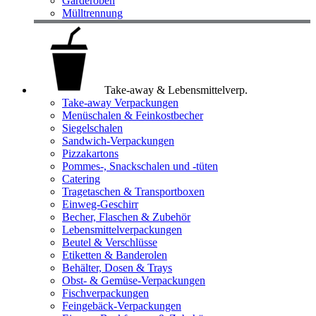
Garderoben
Mülltrennung
Take-away & Lebensmittelverp.
Take-away Verpackungen
Menüschalen & Feinkostbecher
Siegelschalen
Sandwich-Verpackungen
Pizzakartons
Pommes-, Snackschalen und -tüten
Catering
Tragetaschen & Transportboxen
Einweg-Geschirr
Becher, Flaschen & Zubehör
Lebensmittelverpackungen
Beutel & Verschlüsse
Etiketten & Banderolen
Behälter, Dosen & Trays
Obst- & Gemüse-Verpackungen
Fischverpackungen
Feingebäck-Verpackungen