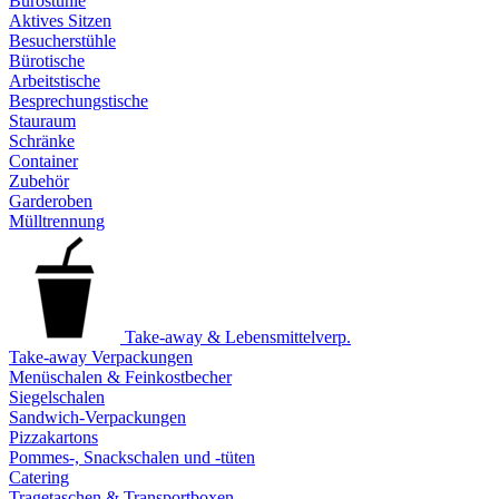
Bürostühle
Aktives Sitzen
Besucherstühle
Bürotische
Arbeitstische
Besprechungstische
Stauraum
Schränke
Container
Zubehör
Garderoben
Mülltrennung
Take-away & Lebensmittelverp.
Take-away Verpackungen
Menüschalen & Feinkostbecher
Siegelschalen
Sandwich-Verpackungen
Pizzakartons
Pommes-, Snackschalen und -tüten
Catering
Tragetaschen & Transportboxen