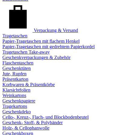
Verpackung & Versand
Tragetaschen
Papier-Tragetaschen mit flachem Henkel
Papier-Tragetaschen mit gedrehtem Papierkordel
Tragetaschen Take-away
Geschenkverpackungen & Zubehör
Flaschentaschen
Geschenktüten
Jute, Rupfen
Präsentkarton
Korbwaren & Präsentkörbe
Klarsichtfolien
Weinkartons
Geschenkpapiere
Tragekartons
Geschenkdeko
Cello-, Kreuz-, Flach- und Blockbodenbeutel
Geschenk- Stoff- & Polybänder
Holz- & Cellophanwolle
Geschenkboxen