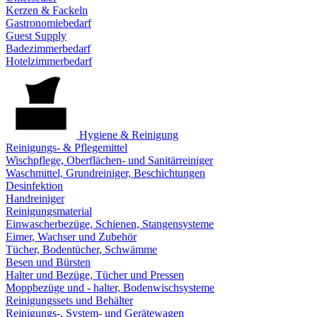
Kerzen & Fackeln
Gastronomiebedarf
Guest Supply
Badezimmerbedarf
Hotelzimmerbedarf
Hygiene & Reinigung
Reinigungs- & Pflegemittel
Wischpflege, Oberflächen- und Sanitärreiniger
Waschmittel, Grundreiniger, Beschichtungen
Desinfektion
Handreiniger
Reinigungsmaterial
Einwascherbezüge, Schienen, Stangensysteme
Eimer, Wachser und Zubehör
Tücher, Bodentücher, Schwämme
Besen und Bürsten
Halter und Bezüge, Tücher und Pressen
Moppbezüge und - halter, Bodenwischsysteme
Reinigungssets und Behälter
Reinigungs-, System- und Gerätewagen