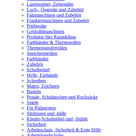
Laserpointer, Zeigestäbe
Loch-, Ösgeräte und Zubehör
Falzmaschinen und Zubehör
Frankiermaschinen und Zubehör
Prüfgeräte
Geldzählmaschinen
Produkte fürs Raumklima
Farbbänder & Thermorollen
Thermotransferrollen
Speichermedien
Farbbänder
Zubehör
Schulbedarf
Hefte, Einbände
Schreiben
Malen, Zeichnen
Basteln
Penale, Schultaschen und Rucksäcke
Spiele
Für Pädagogen
Sitzkissen und -bälle
Kinder-Schulmöbel und -Stühle
Sicherheit
Arbeitsschutz, Sicherheit & Erste Hilfe
Arbeitshandschuhe