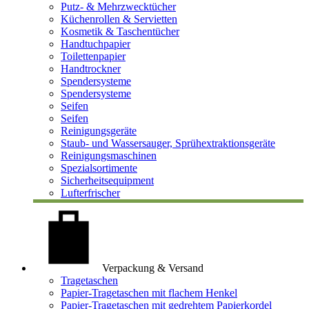
Putz- & Mehrzwecktücher
Küchenrollen & Servietten
Kosmetik & Taschentücher
Handtuchpapier
Toilettenpapier
Handtrockner
Spendersysteme
Spendersysteme
Seifen
Seifen
Reinigungsgeräte
Staub- und Wassersauger, Sprühextraktionsgeräte
Reinigungsmaschinen
Spezialsortimente
Sicherheitsequipment
Lufterfrischer
Verpackung & Versand
Tragetaschen
Papier-Tragetaschen mit flachem Henkel
Papier-Tragetaschen mit gedrehtem Papierkordel