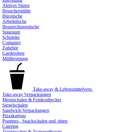
Bürostühle
Aktives Sitzen
Besucherstühle
Bürotische
Arbeitstische
Besprechungstische
Stauraum
Schränke
Container
Zubehör
Garderoben
Mülltrennung
Take-away & Lebensmittelverp.
Take-away Verpackungen
Menüschalen & Feinkostbecher
Siegelschalen
Sandwich-Verpackungen
Pizzakartons
Pommes-, Snackschalen und -tüten
Catering
Tragetaschen & Transportboxen