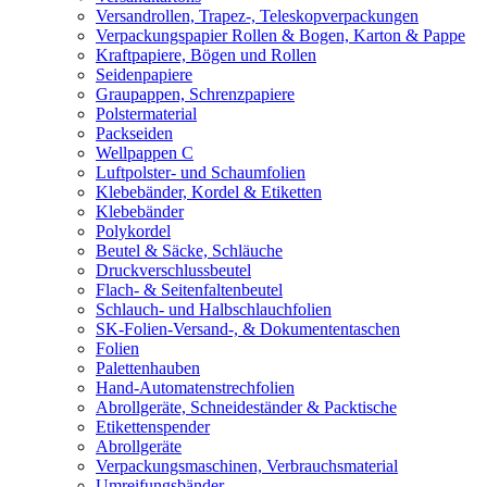
Versandrollen, Trapez-, Teleskopverpackungen
Verpackungspapier Rollen & Bogen, Karton & Pappe
Kraftpapiere, Bögen und Rollen
Seidenpapiere
Graupappen, Schrenzpapiere
Polstermaterial
Packseiden
Wellpappen C
Luftpolster- und Schaumfolien
Klebebänder, Kordel & Etiketten
Klebebänder
Polykordel
Beutel & Säcke, Schläuche
Druckverschlussbeutel
Flach- & Seitenfaltenbeutel
Schlauch- und Halbschlauchfolien
SK-Folien-Versand-, & Dokumententaschen
Folien
Palettenhauben
Hand-Automatenstrechfolien
Abrollgeräte, Schneideständer & Packtische
Etikettenspender
Abrollgeräte
Verpackungsmaschinen, Verbrauchsmaterial
Umreifungsbänder