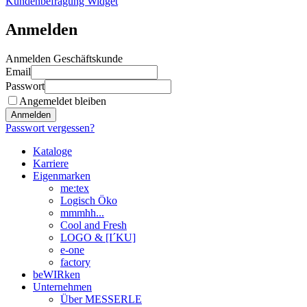
Kundenbefragung Widget
Anmelden
Anmelden Geschäftskunde
Email
Passwort
Angemeldet bleiben
Anmelden
Passwort vergessen?
Kataloge
Karriere
Eigenmarken
me:tex
Logisch Öko
mmmhh...
Cool and Fresh
LOGO & [I´KU]
e-one
factory
beWIRken
Unternehmen
Über MESSERLE