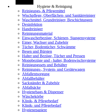
Hygiene & Reinigung
Reinigungs- & Pflegemittel
Wischpflege, Oberflächen- und Sanitärreiniger
Waschmittel, Grundreiniger, Beschichtungen
Desinfektion
Handreiniger
Reinigungsmaterial
Einwascherbezüge, Schienen, Stangensysteme
Eimer, Wachser und Zubehör
Tücher, Bodentücher, Schwämme
Besen und Bürsten
Halter und Bezüge, Tücher und Pressen
Moppbezüge und - halter, Bodenwischsysteme
Reinigungssets und Behälter
Reinigungs-, System- und Gerätewagen
Abfallentsorgung
Abfallbehälter
Sackständer & Zubehör
Abfallsäcke
Hygienebags & Dispenser
Wäschekörbe
Klinik- & Pflegebedarf
Klinik- und Pflegebedarf
Hygienepapiere