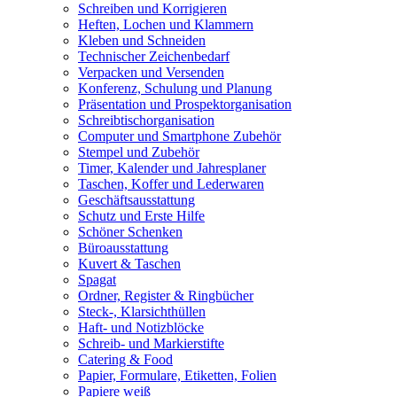
Schreiben und Korrigieren
Heften, Lochen und Klammern
Kleben und Schneiden
Technischer Zeichenbedarf
Verpacken und Versenden
Konferenz, Schulung und Planung
Präsentation und Prospektorganisation
Schreibtischorganisation
Computer und Smartphone Zubehör
Stempel und Zubehör
Timer, Kalender und Jahresplaner
Taschen, Koffer und Lederwaren
Geschäftsausstattung
Schutz und Erste Hilfe
Schöner Schenken
Büroausstattung
Kuvert & Taschen
Spagat
Ordner, Register & Ringbücher
Steck-, Klarsichthüllen
Haft- und Notizblöcke
Schreib- und Markierstifte
Catering & Food
Papier, Formulare, Etiketten, Folien
Papiere weiß