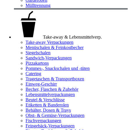
Garderoben
Mülltrennung
Take-away & Lebensmittelverp.
Take-away Verpackungen
Menüschalen & Feinkostbecher
Siegelschalen
Sandwich-Verpackungen
Pizzakartons
Pommes-, Snackschalen und -tüten
Catering
Tragetaschen & Transportboxen
Einweg-Geschirr
Becher, Flaschen & Zubehör
Lebensmittelverpackungen
Beutel & Verschlüsse
Etiketten & Banderolen
Behälter, Dosen & Trays
Obst- & Gemüse-Verpackungen
Fischverpackungen
Feingebäck-Verpackungen