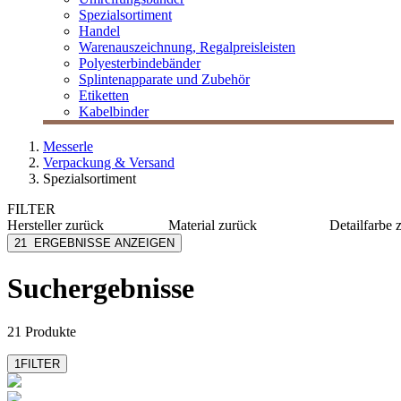
Spezialsortiment
Handel
Warenauszeichnung, Regalpreisleisten
Polyesterbindebänder
Splintenapparate und Zubehör
Etiketten
Kabelbinder
Messerle
Verpackung & Versand
Spezialsortiment
FILTER
Hersteller
zurück
Material
zurück
Detailfarbe
Allplastik
Papier
chamois
21
ERGEBNISSE ANZEIGEN
Avery Dennison
Stahl
dunkelbl
Avery Zweckform
Kunststoff
durchsic
Suchergebnisse
Berryman Allstar
PE
natur
Durable
Karton
rot
mehr anzeigen
mehr anzeig
21 Produkte
1
FILTER