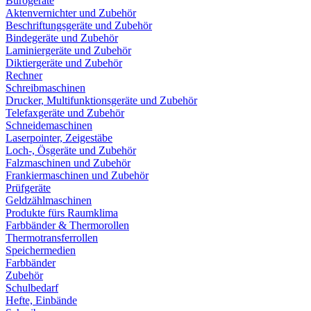
Bürogeräte
Aktenvernichter und Zubehör
Beschriftungsgeräte und Zubehör
Bindegeräte und Zubehör
Laminiergeräte und Zubehör
Diktiergeräte und Zubehör
Rechner
Schreibmaschinen
Drucker, Multifunktionsgeräte und Zubehör
Telefaxgeräte und Zubehör
Schneidemaschinen
Laserpointer, Zeigestäbe
Loch-, Ösgeräte und Zubehör
Falzmaschinen und Zubehör
Frankiermaschinen und Zubehör
Prüfgeräte
Geldzählmaschinen
Produkte fürs Raumklima
Farbbänder & Thermorollen
Thermotransferrollen
Speichermedien
Farbbänder
Zubehör
Schulbedarf
Hefte, Einbände