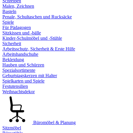
Schreiben
Malen, Zeichnen
Basteln
Penale, Schultaschen und Rucksäcke
Spiele
Für Pädagogen
Sitzkissen und -bälle
Kinder-Schulmöbel und -Stühle
Sicherheit
Arbeitsschutz, Sicherheit & Erste Hilfe
Arbeitshandschuhe
Bekleidung
Hauben und Schürzen
Spezialsortimente
Geburtstagskerzen mit Halter
Spielkarten und Spiele
Festutensilien
Weihnachtsdekor
Büromöbel & Planung
Sitzmöbel