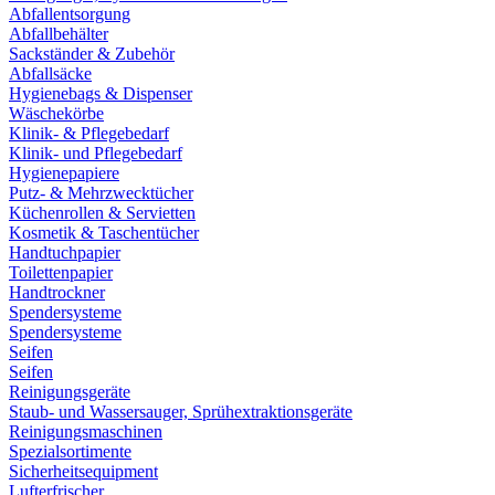
Abfallentsorgung
Abfallbehälter
Sackständer & Zubehör
Abfallsäcke
Hygienebags & Dispenser
Wäschekörbe
Klinik- & Pflegebedarf
Klinik- und Pflegebedarf
Hygienepapiere
Putz- & Mehrzwecktücher
Küchenrollen & Servietten
Kosmetik & Taschentücher
Handtuchpapier
Toilettenpapier
Handtrockner
Spendersysteme
Spendersysteme
Seifen
Seifen
Reinigungsgeräte
Staub- und Wassersauger, Sprühextraktionsgeräte
Reinigungsmaschinen
Spezialsortimente
Sicherheitsequipment
Lufterfrischer