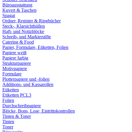
Büroausstattung
Kuvert & Taschen
Spagat
Ordner, Register & Ringbücher
Steck-, Klarsichthüllen
Haft- und Notizblöcke
Schreib- und Markierstifte
Catering & Food
Papier, Formulare, Etiketten, Folien
Papiere weiß
Papiere farbig
Strukturpapiere
Motivpapiere
Formulare
Plotterpapiere und -folien
Additions- und Kassarollen
Etiketten
Etiketten PCL3
Folien
Durchschreibpapiere
Blöcke, Bons, Lose, Eintrittskontrollen
Tinten & Toner
Tinten
Toner