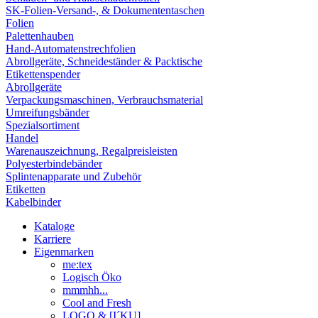
SK-Folien-Versand-, & Dokumententaschen
Folien
Palettenhauben
Hand-Automatenstrechfolien
Abrollgeräte, Schneideständer & Packtische
Etikettenspender
Abrollgeräte
Verpackungsmaschinen, Verbrauchsmaterial
Umreifungsbänder
Spezialsortiment
Handel
Warenauszeichnung, Regalpreisleisten
Polyesterbindebänder
Splintenapparate und Zubehör
Etiketten
Kabelbinder
Kataloge
Karriere
Eigenmarken
me:tex
Logisch Öko
mmmhh...
Cool and Fresh
LOGO & [I´KU]