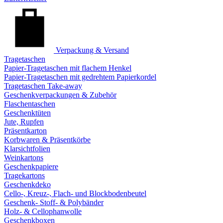
Verpackung & Versand
Tragetaschen
Papier-Tragetaschen mit flachem Henkel
Papier-Tragetaschen mit gedrehtem Papierkordel
Tragetaschen Take-away
Geschenkverpackungen & Zubehör
Flaschentaschen
Geschenktüten
Jute, Rupfen
Präsentkarton
Korbwaren & Präsentkörbe
Klarsichtfolien
Weinkartons
Geschenkpapiere
Tragekartons
Geschenkdeko
Cello-, Kreuz-, Flach- und Blockbodenbeutel
Geschenk- Stoff- & Polybänder
Holz- & Cellophanwolle
Geschenkboxen