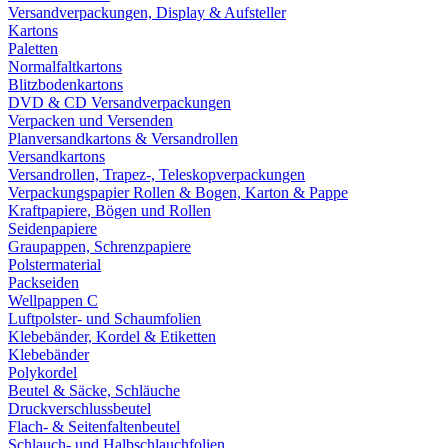
Versandverpackungen, Display & Aufsteller
Kartons
Paletten
Normalfaltkartons
Blitzbodenkartons
DVD & CD Versandverpackungen
Verpacken und Versenden
Planversandkartons & Versandrollen
Versandkartons
Versandrollen, Trapez-, Teleskopverpackungen
Verpackungspapier Rollen & Bogen, Karton & Pappe
Kraftpapiere, Bögen und Rollen
Seidenpapiere
Graupappen, Schrenzpapiere
Polstermaterial
Packseiden
Wellpappen C
Luftpolster- und Schaumfolien
Klebebänder, Kordel & Etiketten
Klebebänder
Polykordel
Beutel & Säcke, Schläuche
Druckverschlussbeutel
Flach- & Seitenfaltenbeutel
Schlauch- und Halbschlauchfolien