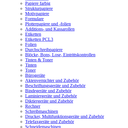
Papiere farbig
Strukturpapiere
Motivpapiere
Formulare
Plotterpapiere und -folien
Additions- und Kassarollen
Etiketten
Etiketten PCL3
Folien
Durchschreibpapiere
Blöcke, Bons, Lose, Eintrittskontrollen
Tinten & Toner
Tinten
Toner
Bürogeräte
Aktenvernichter und Zubehör
Beschriftungsgeräte und Zubehör
Bindegeräte und Zubehör
Laminiergeräte und Zubehör
Diktiergeräte und Zubehör
Rechner
Schreibmaschinen
Drucker, Multifunktionsgeräte und Zubehör
Telefaxgeräte und Zubehör
Schneidemaschinen