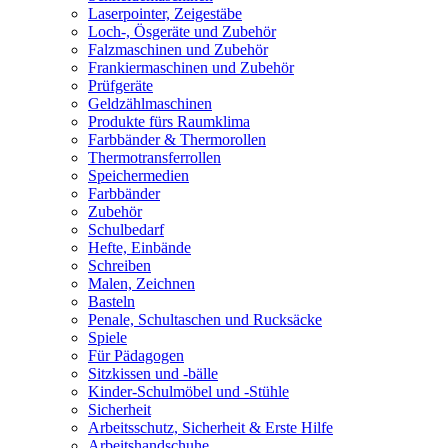
Laserpointer, Zeigestäbe
Loch-, Ösgeräte und Zubehör
Falzmaschinen und Zubehör
Frankiermaschinen und Zubehör
Prüfgeräte
Geldzählmaschinen
Produkte fürs Raumklima
Farbbänder & Thermorollen
Thermotransferrollen
Speichermedien
Farbbänder
Zubehör
Schulbedarf
Hefte, Einbände
Schreiben
Malen, Zeichnen
Basteln
Penale, Schultaschen und Rucksäcke
Spiele
Für Pädagogen
Sitzkissen und -bälle
Kinder-Schulmöbel und -Stühle
Sicherheit
Arbeitsschutz, Sicherheit & Erste Hilfe
Arbeitshandschuhe