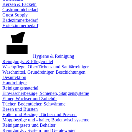
Kerzen & Fackeln
Gastronomiebedarf
Guest Supply
Badezimmerbedarf
Hotelzimmerbedarf
Hygiene & Reinigung
Reinigungs- & Pflegemittel
Wischpflege, Oberflächen- und Sanitärreiniger
Waschmittel, Grundreiniger, Beschichtungen
Desinfektion
Handreiniger
Reinigungsmaterial
Einwascherbezüge, Schienen, Stangensysteme
Eimer, Wachser und Zubehör
Tücher, Bodentücher, Schwämme
Besen und Bürsten
Halter und Bezüge, Tücher und Pressen
Moppbezüge und - halter, Bodenwischsysteme
Reinigungssets und Behälter
Reinigungs-, System- und Gerätewagen