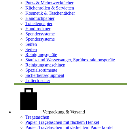
Putz- & Mehrzwecktücher
Küchenrollen & Servietten
Kosmetik & Taschentücher
Handtuchpapier
Toilettenpapier
Handtrockner
Spendersysteme
Spendersysteme
Seifen
Seifen
Reinigungsgeräte
Staub- und Wassersauger, Sprühextraktionsgeräte
Reinigungsmaschinen
Spezialsortimente
Sicherheitsequipment
Lufterfrischer
Verpackung & Versand
Tragetaschen
Papier-Tragetaschen mit flachem Henkel
Papier-Tragetaschen mit gedrehtem Papierkordel