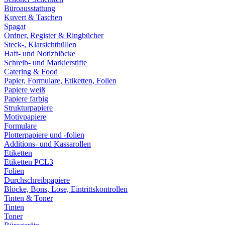
Büroausstattung
Kuvert & Taschen
Spagat
Ordner, Register & Ringbücher
Steck-, Klarsichthüllen
Haft- und Notizblöcke
Schreib- und Markierstifte
Catering & Food
Papier, Formulare, Etiketten, Folien
Papiere weiß
Papiere farbig
Strukturpapiere
Motivpapiere
Formulare
Plotterpapiere und -folien
Additions- und Kassarollen
Etiketten
Etiketten PCL3
Folien
Durchschreibpapiere
Blöcke, Bons, Lose, Eintrittskontrollen
Tinten & Toner
Tinten
Toner