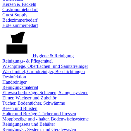
Kerzen & Fackeln
Gastronomiebedarf
Guest Supply
Badezimmerbedarf
Hotelzimmerbedarf
Hygiene & Reinigung
Reinigungs- & Pflegemittel
Wischpflege, Oberflächen- und Sanitärreiniger
Waschmittel, Grundreiniger, Beschichtungen
Desinfektion
Handreiniger
Reinigungsmaterial
Einwascherbezüge, Schienen, Stangensysteme
Eimer, Wachser und Zubehör
Tücher, Bodentücher, Schwämme
Besen und Bürsten
Halter und Bezüge, Tücher und Pressen
Moppbezüge und - halter, Bodenwischsysteme
Reinigungssets und Behälter
Reinigungs-, System- und Gerätewagen