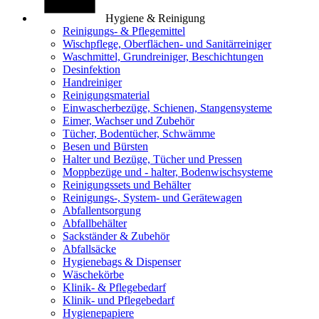
Hygiene & Reinigung
Reinigungs- & Pflegemittel
Wischpflege, Oberflächen- und Sanitärreiniger
Waschmittel, Grundreiniger, Beschichtungen
Desinfektion
Handreiniger
Reinigungsmaterial
Einwascherbezüge, Schienen, Stangensysteme
Eimer, Wachser und Zubehör
Tücher, Bodentücher, Schwämme
Besen und Bürsten
Halter und Bezüge, Tücher und Pressen
Moppbezüge und - halter, Bodenwischsysteme
Reinigungssets und Behälter
Reinigungs-, System- und Gerätewagen
Abfallentsorgung
Abfallbehälter
Sackständer & Zubehör
Abfallsäcke
Hygienebags & Dispenser
Wäschekörbe
Klinik- & Pflegebedarf
Klinik- und Pflegebedarf
Hygienepapiere