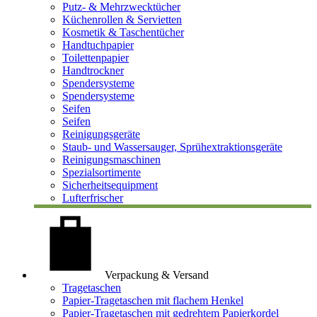
Putz- & Mehrzwecktücher
Küchenrollen & Servietten
Kosmetik & Taschentücher
Handtuchpapier
Toilettenpapier
Handtrockner
Spendersysteme
Spendersysteme
Seifen
Seifen
Reinigungsgeräte
Staub- und Wassersauger, Sprühextraktionsgeräte
Reinigungsmaschinen
Spezialsortimente
Sicherheitsequipment
Lufterfrischer
Verpackung & Versand
Tragetaschen
Papier-Tragetaschen mit flachem Henkel
Papier-Tragetaschen mit gedrehtem Papierkordel