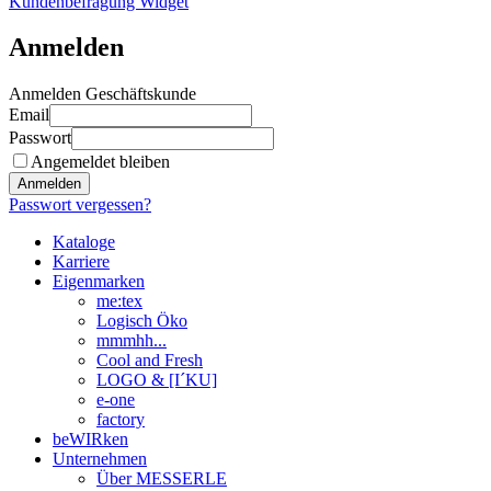
Kundenbefragung Widget
Anmelden
Anmelden Geschäftskunde
Email
Passwort
Angemeldet bleiben
Anmelden
Passwort vergessen?
Kataloge
Karriere
Eigenmarken
me:tex
Logisch Öko
mmmhh...
Cool and Fresh
LOGO & [I´KU]
e-one
factory
beWIRken
Unternehmen
Über MESSERLE