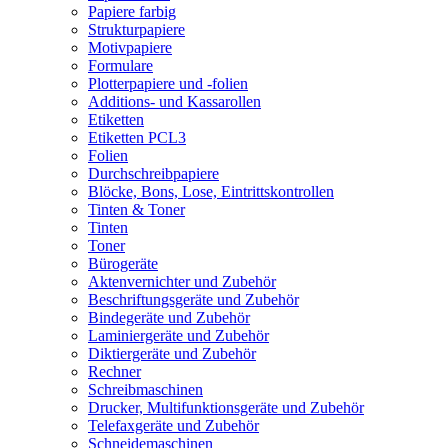
Papiere farbig
Strukturpapiere
Motivpapiere
Formulare
Plotterpapiere und -folien
Additions- und Kassarollen
Etiketten
Etiketten PCL3
Folien
Durchschreibpapiere
Blöcke, Bons, Lose, Eintrittskontrollen
Tinten & Toner
Tinten
Toner
Bürogeräte
Aktenvernichter und Zubehör
Beschriftungsgeräte und Zubehör
Bindegeräte und Zubehör
Laminiergeräte und Zubehör
Diktiergeräte und Zubehör
Rechner
Schreibmaschinen
Drucker, Multifunktionsgeräte und Zubehör
Telefaxgeräte und Zubehör
Schneidemaschinen