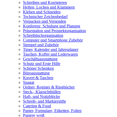
Schreiben und Korrigieren
Heften, Lochen und Klammern
Kleben und Schneiden
Technischer Zeichenbedarf
Verpacken und Versenden
Konferenz, Schulung und Planung
Präsentation und Prospektorganisation
Schreibtischorganisation
Computer und Smartphone Zubehör
Stempel und Zubehör
Timer, Kalender und Jahresplaner
Taschen, Koffer und Lederwaren
Geschäftsausstattung
Schutz und Erste Hilfe
Schöner Schenken
Büroausstattung
Kuvert & Taschen
Spagat
Ordner, Register & Ringbücher
Steck-, Klarsichthüllen
Haft- und Notizblöcke
Schreib- und Markierstifte
Catering & Food
Papier, Formulare, Etiketten, Folien
Papiere weiß