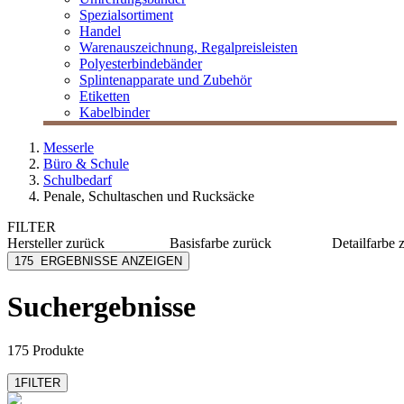
Spezialsortiment
Handel
Warenauszeichnung, Regalpreisleisten
Polyesterbindebänder
Splintenapparate und Zubehör
Etiketten
Kabelbinder
Messerle
Büro & Schule
Schulbedarf
Penale, Schultaschen und Rucksäcke
FILTER
Hersteller
zurück
Basisfarbe
zurück
Detailfarbe
Brunnen
blau
beige
175
ERGEBNISSE ANZEIGEN
Ergobag
blau
blau
Satch
grün
blau/gel
Suchergebnisse
violett
blau/grü
blau/hel
mehr anzeig
175 Produkte
1
FILTER