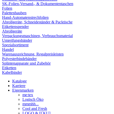
SK-Folien-Versand-, & Dokumententaschen
Folien
Palettenhauben
Hand-Automatenstrechfolien
Abrollgeräte, Schneideständer & Packtische
Etikettenspender
Abrollgeräte
Verpackungsmaschinen, Verbrauchsmaterial
Umreifungsbänder
Spezialsortiment
Handel
Warenauszeichnung, Regalpreisleisten
Polyesterbindebänder
Splintenapparate und Zubehör
Etiketten
Kabelbinder
Kataloge
Karriere
Eigenmarken
me:tex
Logisch Öko
mmmhh...
Cool and Fresh
LOGO & [I´KU]