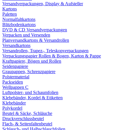
Versandverpackungen, Display & Aufsteller
Kartons
Paletten
Normalfaltkartons
Blitzbodenkartons
DVD & CD Versandverpackungen
Verpacken und Versenden
Planversandkartons & Versandrollen
Versandkartons
Versandrollen, Trapez-, Teleskopverpackungen
Verpackungspapier Rollen & Bogen, Karton & Pappe
Kraftpapiere, Bögen und Rollen
Seidenpapiere
Graupappen, Schrenzpapiere
Polstermaterial
Packseiden
Wellpappen C
Luftpolster- und Schaumfolien
Klebebänder, Kordel & Etiketten
Klebebänder
Polykordel
Beutel & Säcke, Schläuche
Druckverschlussbeutel
Flach- & Seitenfaltenbeutel
Schlauch- und Halbschlauchfolien