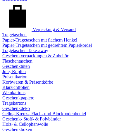
Verpackung & Versand
Tragetaschen
Papier-Tragetaschen mit flachem Henkel
Papier-Tragetaschen mit gedrehtem Papierkordel
Tragetaschen Take-away
Geschenkverpackungen & Zubehör
Flaschentaschen
Geschenktüten
Jute, Rupfen
Präsentkarton
Korbwaren & Präsentkörbe
Klarsichtfolien
Weinkartons
Geschenkpapiere
Tragekartons
Geschenkdeko
Cello-, Kreuz-, Flach- und Blockbodenbeutel
Geschenk- Stoff- & Polybänder
Holz- & Cellophanwolle
Geschenkboxen