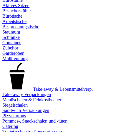
Bürostühle
Aktives Sitzen
Besucherstühle
Bürotische
Arbeitstische
Besprechungstische
Stauraum
Schränke
Container
Zubehör
Garderoben
Mülltrennung
Take-away & Lebensmittelverp.
Take-away Verpackungen
Menüschalen & Feinkostbecher
Siegelschalen
Sandwich-Verpackungen
Pizzakartons
Pommes-, Snackschalen und -tüten
Catering
Tragetaschen & Transportboxen