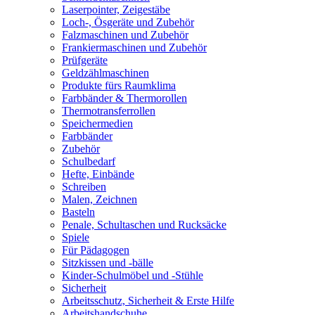
Laserpointer, Zeigestäbe
Loch-, Ösgeräte und Zubehör
Falzmaschinen und Zubehör
Frankiermaschinen und Zubehör
Prüfgeräte
Geldzählmaschinen
Produkte fürs Raumklima
Farbbänder & Thermorollen
Thermotransferrollen
Speichermedien
Farbbänder
Zubehör
Schulbedarf
Hefte, Einbände
Schreiben
Malen, Zeichnen
Basteln
Penale, Schultaschen und Rucksäcke
Spiele
Für Pädagogen
Sitzkissen und -bälle
Kinder-Schulmöbel und -Stühle
Sicherheit
Arbeitsschutz, Sicherheit & Erste Hilfe
Arbeitshandschuhe