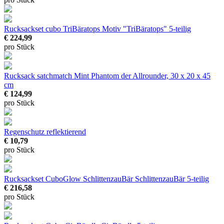
Rucksackset cubo TriBäratops
Motiv "TriBäratops" 5-teilig
€ 224,99
pro Stück
Rucksack satchmatch Mint Phantom
der Allrounder, 30 x 20 x 45
cm
€ 124,99
pro Stück
Regenschutz reflektierend
€ 10,79
pro Stück
Rucksackset CuboGlow SchlittenzauBär
SchlittenzauBär 5-teilig
€ 216,58
pro Stück