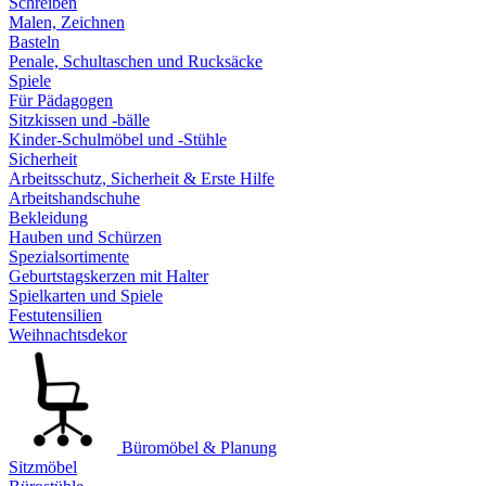
Schreiben
Malen, Zeichnen
Basteln
Penale, Schultaschen und Rucksäcke
Spiele
Für Pädagogen
Sitzkissen und -bälle
Kinder-Schulmöbel und -Stühle
Sicherheit
Arbeitsschutz, Sicherheit & Erste Hilfe
Arbeitshandschuhe
Bekleidung
Hauben und Schürzen
Spezialsortimente
Geburtstagskerzen mit Halter
Spielkarten und Spiele
Festutensilien
Weihnachtsdekor
Büromöbel & Planung
Sitzmöbel