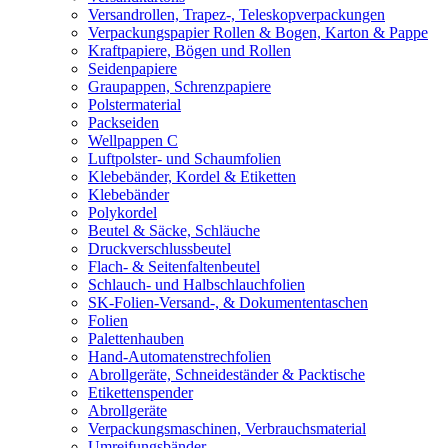
Versandrollen, Trapez-, Teleskopverpackungen
Verpackungspapier Rollen & Bogen, Karton & Pappe
Kraftpapiere, Bögen und Rollen
Seidenpapiere
Graupappen, Schrenzpapiere
Polstermaterial
Packseiden
Wellpappen C
Luftpolster- und Schaumfolien
Klebebänder, Kordel & Etiketten
Klebebänder
Polykordel
Beutel & Säcke, Schläuche
Druckverschlussbeutel
Flach- & Seitenfaltenbeutel
Schlauch- und Halbschlauchfolien
SK-Folien-Versand-, & Dokumententaschen
Folien
Palettenhauben
Hand-Automatenstrechfolien
Abrollgeräte, Schneideständer & Packtische
Etikettenspender
Abrollgeräte
Verpackungsmaschinen, Verbrauchsmaterial
Umreifungsbänder