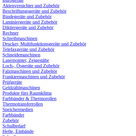
Bürogeräte
Aktenvernichter und Zubehör
Beschriftungsgeräte und Zubehör
Bindegeräte und Zubehör
Laminiergeräte und Zubehör
Diktiergeräte und Zubehör
Rechner
Schreibmaschinen
Drucker, Multifunktionsgeräte und Zubehör
Telefaxgeräte und Zubehör
Schneidemaschinen
Laserpointer, Zeigestäbe
Loch-, Ösgeräte und Zubehör
Falzmaschinen und Zubehör
Frankiermaschinen und Zubehör
Prüfgeräte
Geldzählmaschinen
Produkte fürs Raumklima
Farbbänder & Thermorollen
Thermotransferrollen
Speichermedien
Farbbänder
Zubehör
Schulbedarf
Hefte, Einbände