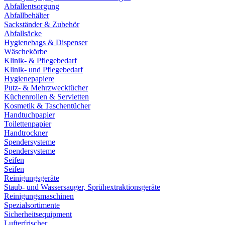
Abfallentsorgung
Abfallbehälter
Sackständer & Zubehör
Abfallsäcke
Hygienebags & Dispenser
Wäschekörbe
Klinik- & Pflegebedarf
Klinik- und Pflegebedarf
Hygienepapiere
Putz- & Mehrzwecktücher
Küchenrollen & Servietten
Kosmetik & Taschentücher
Handtuchpapier
Toilettenpapier
Handtrockner
Spendersysteme
Spendersysteme
Seifen
Seifen
Reinigungsgeräte
Staub- und Wassersauger, Sprühextraktionsgeräte
Reinigungsmaschinen
Spezialsortimente
Sicherheitsequipment
Lufterfrischer