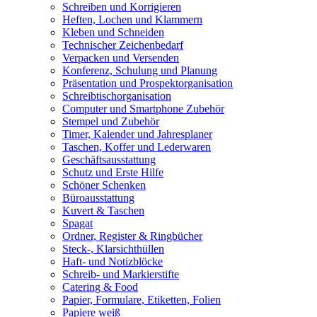
Schreiben und Korrigieren
Heften, Lochen und Klammern
Kleben und Schneiden
Technischer Zeichenbedarf
Verpacken und Versenden
Konferenz, Schulung und Planung
Präsentation und Prospektorganisation
Schreibtischorganisation
Computer und Smartphone Zubehör
Stempel und Zubehör
Timer, Kalender und Jahresplaner
Taschen, Koffer und Lederwaren
Geschäftsausstattung
Schutz und Erste Hilfe
Schöner Schenken
Büroausstattung
Kuvert & Taschen
Spagat
Ordner, Register & Ringbücher
Steck-, Klarsichthüllen
Haft- und Notizblöcke
Schreib- und Markierstifte
Catering & Food
Papier, Formulare, Etiketten, Folien
Papiere weiß