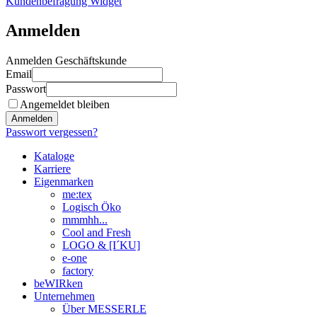
Kundenbefragung Widget
Anmelden
Anmelden Geschäftskunde
Email
Passwort
Angemeldet bleiben
Anmelden
Passwort vergessen?
Kataloge
Karriere
Eigenmarken
me:tex
Logisch Öko
mmmhh...
Cool and Fresh
LOGO & [I´KU]
e-one
factory
beWIRken
Unternehmen
Über MESSERLE