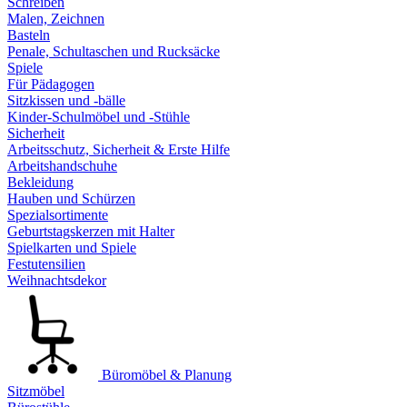
Schreiben
Malen, Zeichnen
Basteln
Penale, Schultaschen und Rucksäcke
Spiele
Für Pädagogen
Sitzkissen und -bälle
Kinder-Schulmöbel und -Stühle
Sicherheit
Arbeitsschutz, Sicherheit & Erste Hilfe
Arbeitshandschuhe
Bekleidung
Hauben und Schürzen
Spezialsortimente
Geburtstagskerzen mit Halter
Spielkarten und Spiele
Festutensilien
Weihnachtsdekor
Büromöbel & Planung
Sitzmöbel