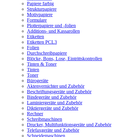
Papiere farbig
Strukturpapiere
Motivpapiere
Formulare
Plotterpapiere und -folien
Additions- und Kassarollen
Etiketten
Etiketten PCL3
Folien
Durchschreibpapiere
Blöcke, Bons, Lose, Eintrittskontrollen
Tinten & Toner
Tinten
Toner
Bürogeräte
Aktenvernichter und Zubehör
Beschriftungsgeräte und Zubehör
Bindegeräte und Zubehör
Laminiergeräte und Zubehör
Diktiergeräte und Zubehör
Rechner
Schreibmaschinen
Drucker, Multifunktionsgeräte und Zubehör
Telefaxgeräte und Zubehör
Schneidemaschinen