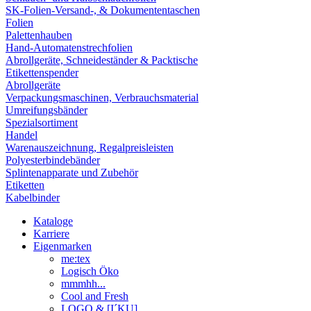
SK-Folien-Versand-, & Dokumententaschen
Folien
Palettenhauben
Hand-Automatenstrechfolien
Abrollgeräte, Schneideständer & Packtische
Etikettenspender
Abrollgeräte
Verpackungsmaschinen, Verbrauchsmaterial
Umreifungsbänder
Spezialsortiment
Handel
Warenauszeichnung, Regalpreisleisten
Polyesterbindebänder
Splintenapparate und Zubehör
Etiketten
Kabelbinder
Kataloge
Karriere
Eigenmarken
me:tex
Logisch Öko
mmmhh...
Cool and Fresh
LOGO & [I´KU]