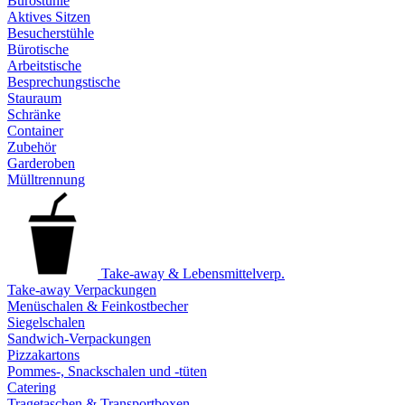
Bürostühle
Aktives Sitzen
Besucherstühle
Bürotische
Arbeitstische
Besprechungstische
Stauraum
Schränke
Container
Zubehör
Garderoben
Mülltrennung
Take-away & Lebensmittelverp.
Take-away Verpackungen
Menüschalen & Feinkostbecher
Siegelschalen
Sandwich-Verpackungen
Pizzakartons
Pommes-, Snackschalen und -tüten
Catering
Tragetaschen & Transportboxen