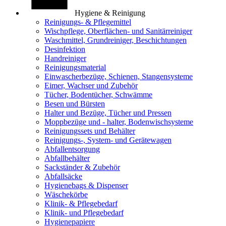
Hygiene & Reinigung
Reinigungs- & Pflegemittel
Wischpflege, Oberflächen- und Sanitärreiniger
Waschmittel, Grundreiniger, Beschichtungen
Desinfektion
Handreiniger
Reinigungsmaterial
Einwascherbezüge, Schienen, Stangensysteme
Eimer, Wachser und Zubehör
Tücher, Bodentücher, Schwämme
Besen und Bürsten
Halter und Bezüge, Tücher und Pressen
Moppbezüge und - halter, Bodenwischsysteme
Reinigungssets und Behälter
Reinigungs-, System- und Gerätewagen
Abfallentsorgung
Abfallbehälter
Sackständer & Zubehör
Abfallsäcke
Hygienebags & Dispenser
Wäschekörbe
Klinik- & Pflegebedarf
Klinik- und Pflegebedarf
Hygienepapiere