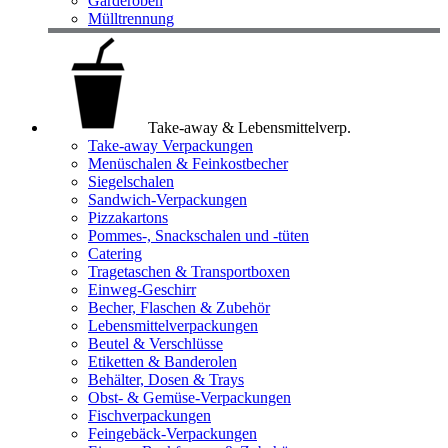
Garderoben
Mülltrennung
Take-away & Lebensmittelverp.
Take-away Verpackungen
Menüschalen & Feinkostbecher
Siegelschalen
Sandwich-Verpackungen
Pizzakartons
Pommes-, Snackschalen und -tüten
Catering
Tragetaschen & Transportboxen
Einweg-Geschirr
Becher, Flaschen & Zubehör
Lebensmittelverpackungen
Beutel & Verschlüsse
Etiketten & Banderolen
Behälter, Dosen & Trays
Obst- & Gemüse-Verpackungen
Fischverpackungen
Feingebäck-Verpackungen