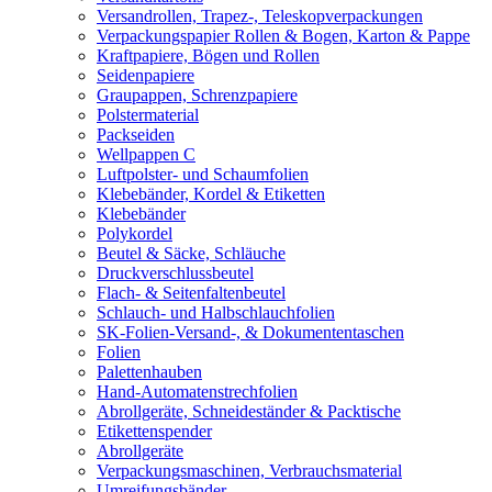
Versandrollen, Trapez-, Teleskopverpackungen
Verpackungspapier Rollen & Bogen, Karton & Pappe
Kraftpapiere, Bögen und Rollen
Seidenpapiere
Graupappen, Schrenzpapiere
Polstermaterial
Packseiden
Wellpappen C
Luftpolster- und Schaumfolien
Klebebänder, Kordel & Etiketten
Klebebänder
Polykordel
Beutel & Säcke, Schläuche
Druckverschlussbeutel
Flach- & Seitenfaltenbeutel
Schlauch- und Halbschlauchfolien
SK-Folien-Versand-, & Dokumententaschen
Folien
Palettenhauben
Hand-Automatenstrechfolien
Abrollgeräte, Schneideständer & Packtische
Etikettenspender
Abrollgeräte
Verpackungsmaschinen, Verbrauchsmaterial
Umreifungsbänder