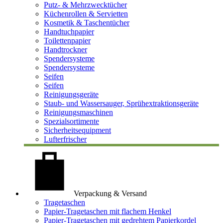
Putz- & Mehrzwecktücher
Küchenrollen & Servietten
Kosmetik & Taschentücher
Handtuchpapier
Toilettenpapier
Handtrockner
Spendersysteme
Spendersysteme
Seifen
Seifen
Reinigungsgeräte
Staub- und Wassersauger, Sprühextraktionsgeräte
Reinigungsmaschinen
Spezialsortimente
Sicherheitsequipment
Lufterfrischer
Verpackung & Versand
Tragetaschen
Papier-Tragetaschen mit flachem Henkel
Papier-Tragetaschen mit gedrehtem Papierkordel