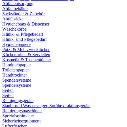
Abfallentsorgung
Abfallbehälter
Sackständer & Zubehör
Abfallsäcke
Hygienebags & Dispenser
Wäschekörbe
Klinik- & Pflegebedarf
Klinik- und Pflegebedarf
Hygienepapiere
Putz- & Mehrzwecktücher
Küchenrollen & Servietten
Kosmetik & Taschentücher
Handtuchpapier
Toilettenpapier
Handtrockner
Spendersysteme
Spendersysteme
Seifen
Seifen
Reinigungsgeräte
Staub- und Wassersauger, Sprühextraktionsgeräte
Reinigungsmaschinen
Spezialsortimente
Sicherheitsequipment
Lufterfrischer