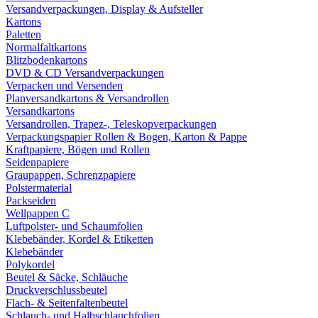
Versandverpackungen, Display & Aufsteller
Kartons
Paletten
Normalfaltkartons
Blitzbodenkartons
DVD & CD Versandverpackungen
Verpacken und Versenden
Planversandkartons & Versandrollen
Versandkartons
Versandrollen, Trapez-, Teleskopverpackungen
Verpackungspapier Rollen & Bogen, Karton & Pappe
Kraftpapiere, Bögen und Rollen
Seidenpapiere
Graupappen, Schrenzpapiere
Polstermaterial
Packseiden
Wellpappen C
Luftpolster- und Schaumfolien
Klebebänder, Kordel & Etiketten
Klebebänder
Polykordel
Beutel & Säcke, Schläuche
Druckverschlussbeutel
Flach- & Seitenfaltenbeutel
Schlauch- und Halbschlauchfolien