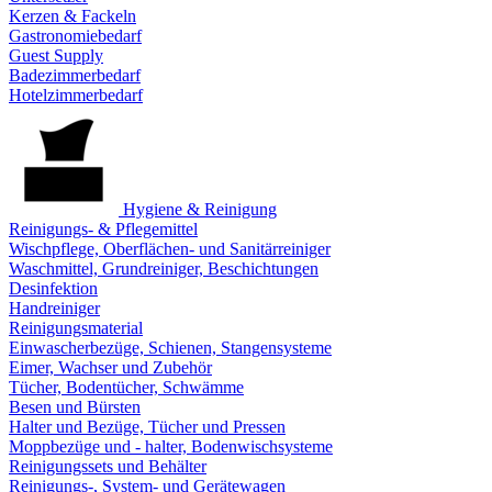
Kerzen & Fackeln
Gastronomiebedarf
Guest Supply
Badezimmerbedarf
Hotelzimmerbedarf
Hygiene & Reinigung
Reinigungs- & Pflegemittel
Wischpflege, Oberflächen- und Sanitärreiniger
Waschmittel, Grundreiniger, Beschichtungen
Desinfektion
Handreiniger
Reinigungsmaterial
Einwascherbezüge, Schienen, Stangensysteme
Eimer, Wachser und Zubehör
Tücher, Bodentücher, Schwämme
Besen und Bürsten
Halter und Bezüge, Tücher und Pressen
Moppbezüge und - halter, Bodenwischsysteme
Reinigungssets und Behälter
Reinigungs-, System- und Gerätewagen