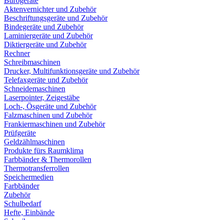
Bürogeräte
Aktenvernichter und Zubehör
Beschriftungsgeräte und Zubehör
Bindegeräte und Zubehör
Laminiergeräte und Zubehör
Diktiergeräte und Zubehör
Rechner
Schreibmaschinen
Drucker, Multifunktionsgeräte und Zubehör
Telefaxgeräte und Zubehör
Schneidemaschinen
Laserpointer, Zeigestäbe
Loch-, Ösgeräte und Zubehör
Falzmaschinen und Zubehör
Frankiermaschinen und Zubehör
Prüfgeräte
Geldzählmaschinen
Produkte fürs Raumklima
Farbbänder & Thermorollen
Thermotransferrollen
Speichermedien
Farbbänder
Zubehör
Schulbedarf
Hefte, Einbände