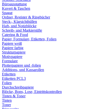
Büroausstattung
Kuvert & Taschen
Spagat
Ordner, Register & Ringbücher
Steck-, Klarsichthüllen
Haft- und Notizblöcke
Schreib- und Markierstifte
Catering & Food
Papier, Formulare, Etiketten, Folien
Papiere weiß
Papiere farbig
Strukturpapiere
Motivpapiere
Formulare
Plotterpapiere und -folien
Additions- und Kassarollen
Etiketten
Etiketten PCL3
Folien
Durchschreibpapiere
Blöcke, Bons, Lose, Eintrittskontrollen
Tinten & Toner
Tinten
Toner