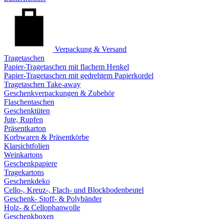
Verpackung & Versand
Tragetaschen
Papier-Tragetaschen mit flachem Henkel
Papier-Tragetaschen mit gedrehtem Papierkordel
Tragetaschen Take-away
Geschenkverpackungen & Zubehör
Flaschentaschen
Geschenktüten
Jute, Rupfen
Präsentkarton
Korbwaren & Präsentkörbe
Klarsichtfolien
Weinkartons
Geschenkpapiere
Tragekartons
Geschenkdeko
Cello-, Kreuz-, Flach- und Blockbodenbeutel
Geschenk- Stoff- & Polybänder
Holz- & Cellophanwolle
Geschenkboxen