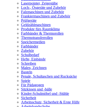
Laserpointer, Zeigestäbe
Loch-, Ösgeräte und Zubehör
Falzmaschinen und Zubehör
Frankiermaschinen und Zubehör
Prüfgeräte
Geldzählmaschinen
Produkte fürs Raumklima
Farbbänder & Thermorollen
Thermotransferrollen
Speichermedien
Farbbänder
Zubehör
Schulbedarf
Hefte, Einbände
Schreiben
Malen, Zeichnen
Basteln
Penale, Schultaschen und Rucksäcke
Spiele
Für Pädagogen
Sitzkissen und -bälle
Kinder-Schulmöbel und -Stühle
Sicherheit
Arbeitsschutz, Sicherheit & Erste Hilfe
Arbeitshandschuhe