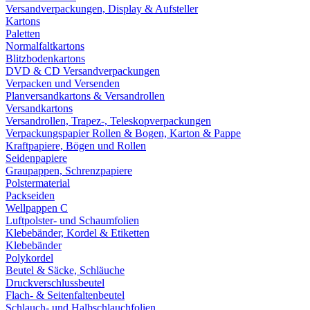
Versandverpackungen, Display & Aufsteller
Kartons
Paletten
Normalfaltkartons
Blitzbodenkartons
DVD & CD Versandverpackungen
Verpacken und Versenden
Planversandkartons & Versandrollen
Versandkartons
Versandrollen, Trapez-, Teleskopverpackungen
Verpackungspapier Rollen & Bogen, Karton & Pappe
Kraftpapiere, Bögen und Rollen
Seidenpapiere
Graupappen, Schrenzpapiere
Polstermaterial
Packseiden
Wellpappen C
Luftpolster- und Schaumfolien
Klebebänder, Kordel & Etiketten
Klebebänder
Polykordel
Beutel & Säcke, Schläuche
Druckverschlussbeutel
Flach- & Seitenfaltenbeutel
Schlauch- und Halbschlauchfolien