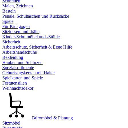
Schreiben
Malen, Zeichnen
Basteln
Penale, Schultaschen und Rucksäcke
Spiele
Für Pädagogen
Sitzkissen und -bälle
Kinder-Schulmöbel und -Stühle
Sicherheit
Arbeitsschutz, Sicherheit & Erste Hilfe
Arbeitshandschuhe
Bekleidung
Hauben und Schürzen
Spezialsortimente
Geburtstagskerzen mit Halter
Spielkarten und Spiele
Festutensilien
Weihnachtsdekor
Büromöbel & Planung
Sitzmöbel