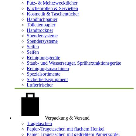
Putz- & Mehrzwecktücher
Küchenrollen & Servietten
Kosmetik & Taschentücher
Handtuchpapier
Toilettenpapier
Handtrockner
Spendersysteme
Spendersysteme
Seifen
Seifen
Reinigungsgeräte
Staub- und Wassersauger, Sprühextraktionsgeräte
Reinigungsmaschinen
Spezialsortimente
Sicherheitsequipment
Lufterfrischer
Verpackung & Versand
Tragetaschen
Papier-Tragetaschen mit flachem Henkel
Papier-Tragetaschen mit gedrehtem Papierkordel