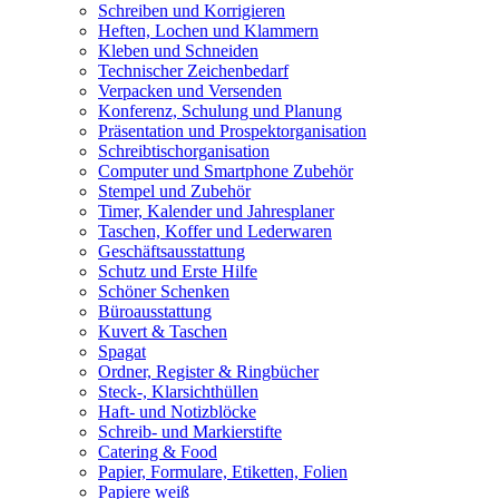
Schreiben und Korrigieren
Heften, Lochen und Klammern
Kleben und Schneiden
Technischer Zeichenbedarf
Verpacken und Versenden
Konferenz, Schulung und Planung
Präsentation und Prospektorganisation
Schreibtischorganisation
Computer und Smartphone Zubehör
Stempel und Zubehör
Timer, Kalender und Jahresplaner
Taschen, Koffer und Lederwaren
Geschäftsausstattung
Schutz und Erste Hilfe
Schöner Schenken
Büroausstattung
Kuvert & Taschen
Spagat
Ordner, Register & Ringbücher
Steck-, Klarsichthüllen
Haft- und Notizblöcke
Schreib- und Markierstifte
Catering & Food
Papier, Formulare, Etiketten, Folien
Papiere weiß