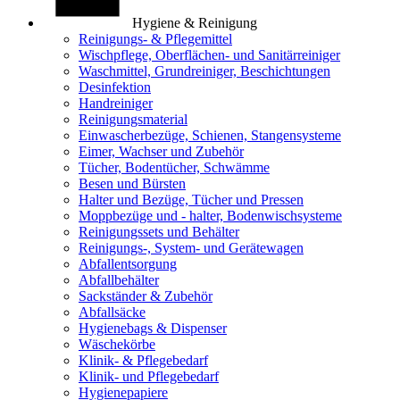
Hygiene & Reinigung
Reinigungs- & Pflegemittel
Wischpflege, Oberflächen- und Sanitärreiniger
Waschmittel, Grundreiniger, Beschichtungen
Desinfektion
Handreiniger
Reinigungsmaterial
Einwascherbezüge, Schienen, Stangensysteme
Eimer, Wachser und Zubehör
Tücher, Bodentücher, Schwämme
Besen und Bürsten
Halter und Bezüge, Tücher und Pressen
Moppbezüge und - halter, Bodenwischsysteme
Reinigungssets und Behälter
Reinigungs-, System- und Gerätewagen
Abfallentsorgung
Abfallbehälter
Sackständer & Zubehör
Abfallsäcke
Hygienebags & Dispenser
Wäschekörbe
Klinik- & Pflegebedarf
Klinik- und Pflegebedarf
Hygienepapiere