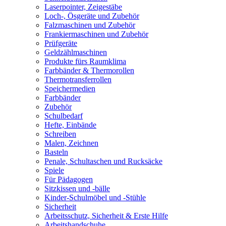
Laserpointer, Zeigestäbe
Loch-, Ösgeräte und Zubehör
Falzmaschinen und Zubehör
Frankiermaschinen und Zubehör
Prüfgeräte
Geldzählmaschinen
Produkte fürs Raumklima
Farbbänder & Thermorollen
Thermotransferrollen
Speichermedien
Farbbänder
Zubehör
Schulbedarf
Hefte, Einbände
Schreiben
Malen, Zeichnen
Basteln
Penale, Schultaschen und Rucksäcke
Spiele
Für Pädagogen
Sitzkissen und -bälle
Kinder-Schulmöbel und -Stühle
Sicherheit
Arbeitsschutz, Sicherheit & Erste Hilfe
Arbeitshandschuhe