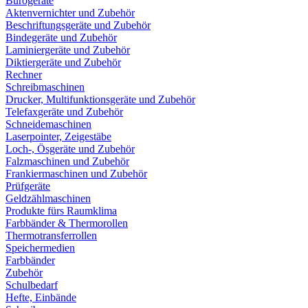
Bürogeräte
Aktenvernichter und Zubehör
Beschriftungsgeräte und Zubehör
Bindegeräte und Zubehör
Laminiergeräte und Zubehör
Diktiergeräte und Zubehör
Rechner
Schreibmaschinen
Drucker, Multifunktionsgeräte und Zubehör
Telefaxgeräte und Zubehör
Schneidemaschinen
Laserpointer, Zeigestäbe
Loch-, Ösgeräte und Zubehör
Falzmaschinen und Zubehör
Frankiermaschinen und Zubehör
Prüfgeräte
Geldzählmaschinen
Produkte fürs Raumklima
Farbbänder & Thermorollen
Thermotransferrollen
Speichermedien
Farbbänder
Zubehör
Schulbedarf
Hefte, Einbände