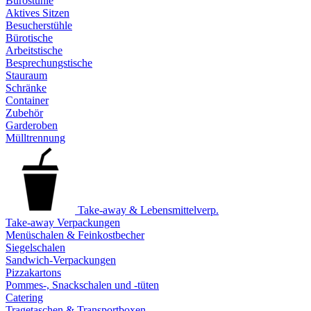
Bürostühle
Aktives Sitzen
Besucherstühle
Bürotische
Arbeitstische
Besprechungstische
Stauraum
Schränke
Container
Zubehör
Garderoben
Mülltrennung
Take-away & Lebensmittelverp.
Take-away Verpackungen
Menüschalen & Feinkostbecher
Siegelschalen
Sandwich-Verpackungen
Pizzakartons
Pommes-, Snackschalen und -tüten
Catering
Tragetaschen & Transportboxen