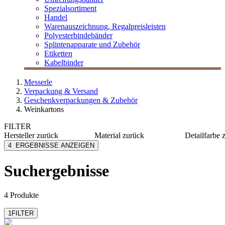
Spezialsortiment
Handel
Warenauszeichnung, Regalpreisleisten
Polyesterbindebänder
Splintenapparate und Zubehör
Etiketten
Kabelbinder
Messerle
Verpackung & Versand
Geschenkverpackungen & Zubehör
Weinkartons
FILTER
Hersteller
zurück
Material
zurück
Detailfarbe
MESSERLE
Karton
bordeau
4
ERGEBNISSE ANZEIGEN
Holz
braun
dunkelbl
Suchergebnisse
dunkelg
grün
mehr anzeig
4 Produkte
1
FILTER