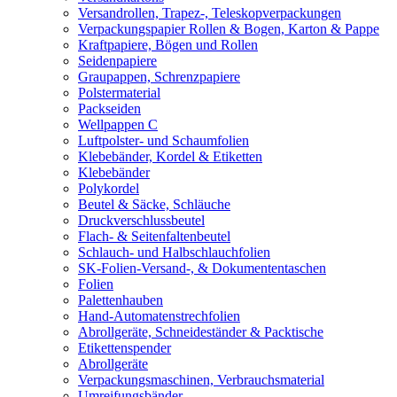
Versandrollen, Trapez-, Teleskopverpackungen
Verpackungspapier Rollen & Bogen, Karton & Pappe
Kraftpapiere, Bögen und Rollen
Seidenpapiere
Graupappen, Schrenzpapiere
Polstermaterial
Packseiden
Wellpappen C
Luftpolster- und Schaumfolien
Klebebänder, Kordel & Etiketten
Klebebänder
Polykordel
Beutel & Säcke, Schläuche
Druckverschlussbeutel
Flach- & Seitenfaltenbeutel
Schlauch- und Halbschlauchfolien
SK-Folien-Versand-, & Dokumententaschen
Folien
Palettenhauben
Hand-Automatenstrechfolien
Abrollgeräte, Schneideständer & Packtische
Etikettenspender
Abrollgeräte
Verpackungsmaschinen, Verbrauchsmaterial
Umreifungsbänder