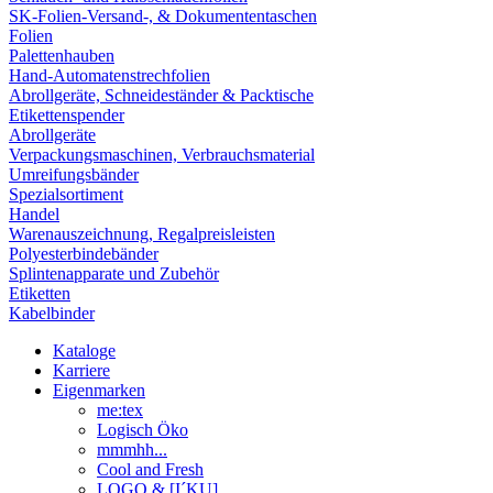
SK-Folien-Versand-, & Dokumententaschen
Folien
Palettenhauben
Hand-Automatenstrechfolien
Abrollgeräte, Schneideständer & Packtische
Etikettenspender
Abrollgeräte
Verpackungsmaschinen, Verbrauchsmaterial
Umreifungsbänder
Spezialsortiment
Handel
Warenauszeichnung, Regalpreisleisten
Polyesterbindebänder
Splintenapparate und Zubehör
Etiketten
Kabelbinder
Kataloge
Karriere
Eigenmarken
me:tex
Logisch Öko
mmmhh...
Cool and Fresh
LOGO & [I´KU]