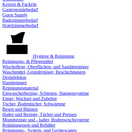
Kerzen & Fackeln
Gastronomiebedarf
Guest Supply
Badezimmerbedarf
Hotelzimmerbedarf
Hygiene & Reinigung
Reinigungs- & Pflegemittel
Wischpflege, Oberflächen- und Sanitärreiniger
Waschmittel, Grundreiniger, Beschichtungen
Desinfektion
Handreiniger
Reinigungsmaterial
Einwascherbezüge, Schienen, Stangensysteme
Eimer, Wachser und Zubehör
Tücher, Bodentücher, Schwämme
Besen und Bürsten
Halter und Bezüge, Tücher und Pressen
Moppbezüge und - halter, Bodenwischsysteme
Reinigungssets und Behälter
Reinigungs-, System- und Gerätewagen