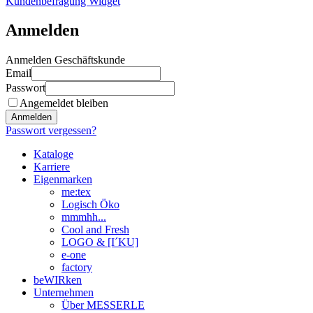
Kundenbefragung Widget
Anmelden
Anmelden Geschäftskunde
Email
Passwort
Angemeldet bleiben
Anmelden
Passwort vergessen?
Kataloge
Karriere
Eigenmarken
me:tex
Logisch Öko
mmmhh...
Cool and Fresh
LOGO & [I´KU]
e-one
factory
beWIRken
Unternehmen
Über MESSERLE