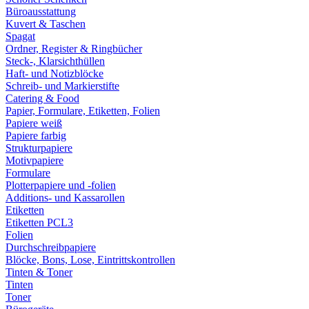
Büroausstattung
Kuvert & Taschen
Spagat
Ordner, Register & Ringbücher
Steck-, Klarsichthüllen
Haft- und Notizblöcke
Schreib- und Markierstifte
Catering & Food
Papier, Formulare, Etiketten, Folien
Papiere weiß
Papiere farbig
Strukturpapiere
Motivpapiere
Formulare
Plotterpapiere und -folien
Additions- und Kassarollen
Etiketten
Etiketten PCL3
Folien
Durchschreibpapiere
Blöcke, Bons, Lose, Eintrittskontrollen
Tinten & Toner
Tinten
Toner