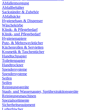
Abfallentsorgung
Abfallbehälter
Sackständer & Zubehör
Abfallsäcke
Hygienebags & Dispenser
Wäschekörbe
Klinik- & Pflegebedarf
Klinik- und Pflegebedarf
Hygienepapiere
Putz- & Mehrzwecktücher
Küchenrollen & Servietten
Kosmetik & Taschentücher
Handtuchpapier
Toilettenpapier
Handtrockner
Spendersysteme
Spendersysteme
Seifen
Seifen
Reinigungsgeräte
Staub- und Wassersauger, Sprühextraktionsgeräte
Reinigungsmaschinen
Spezialsortimente
Sicherheitsequipment
Lufterfrischer