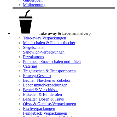
Garderoben
Mülltrennung
Take-away & Lebensmittelverp.
Take-away Verpackungen
Menüschalen & Feinkostbecher
Siegelschalen
Sandwich-Verpackungen
Pizzakartons
Pommes-, Snackschalen und -tüten
Catering
Tragetaschen & Transportboxen
Einweg-Geschirr
Becher, Flaschen & Zubehör
Lebensmittelverpackungen
Beutel & Verschlüsse
Etiketten & Banderolen
Behälter, Dosen & Trays
Obst- & Gemüse-Verpackungen
Fischverpackungen
Feingebäck-Verpackungen