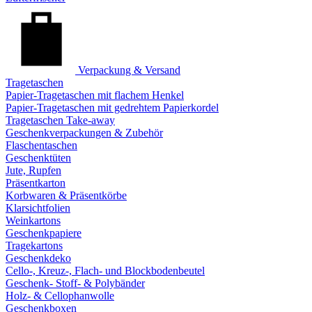
Verpackung & Versand
Tragetaschen
Papier-Tragetaschen mit flachem Henkel
Papier-Tragetaschen mit gedrehtem Papierkordel
Tragetaschen Take-away
Geschenkverpackungen & Zubehör
Flaschentaschen
Geschenktüten
Jute, Rupfen
Präsentkarton
Korbwaren & Präsentkörbe
Klarsichtfolien
Weinkartons
Geschenkpapiere
Tragekartons
Geschenkdeko
Cello-, Kreuz-, Flach- und Blockbodenbeutel
Geschenk- Stoff- & Polybänder
Holz- & Cellophanwolle
Geschenkboxen