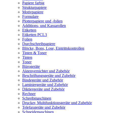
Papiere farbig
Strukturpapiere
Motivpapiere
Formulare
Plotterpapiere und -folien
Additions- und Kassarollen
Etiketten
Etiketten PCL3
Folien
Durchschreibpapiere
Blöcke, Bons, Lose, Eintrittskontrollen
Tinten & Toner
Tinten
Toner
Bürogeräte
Aktenvernichter und Zubehör
Beschriftungsgeräte und Zubehör
Bindegeräte und Zubehör
Laminiergeräte und Zubehör
Diktiergeräte und Zubehör
Rechner
Schreibmaschinen
Drucker, Multifunktionsgeräte und Zubehör
Telefaxgeräte und Zubehör
Schneidemaschinen