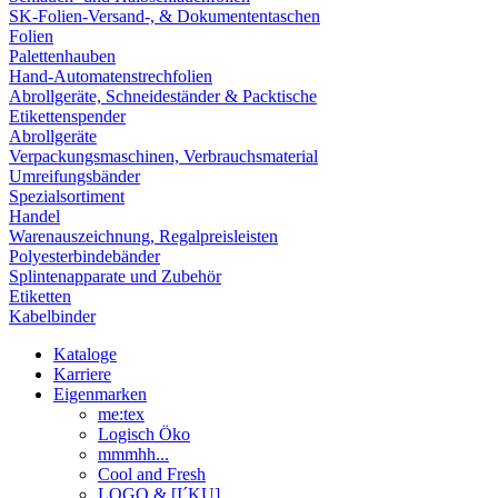
SK-Folien-Versand-, & Dokumententaschen
Folien
Palettenhauben
Hand-Automatenstrechfolien
Abrollgeräte, Schneideständer & Packtische
Etikettenspender
Abrollgeräte
Verpackungsmaschinen, Verbrauchsmaterial
Umreifungsbänder
Spezialsortiment
Handel
Warenauszeichnung, Regalpreisleisten
Polyesterbindebänder
Splintenapparate und Zubehör
Etiketten
Kabelbinder
Kataloge
Karriere
Eigenmarken
me:tex
Logisch Öko
mmmhh...
Cool and Fresh
LOGO & [I´KU]