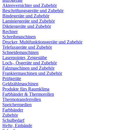
Bürogeräte
Aktenvernichter und Zubehör
Beschriftungsgeräte und Zubehör
Bindegeräte und Zubehör
Laminiergeräte und Zubehör
Diktiergeräte und Zubehör
Rechner
Schreibmaschinen
Drucker, Multifunktionsgeräte und Zubehör
Telefaxgeräte und Zubehör
Schneidemaschinen
Laserpointer, Zeigestäbe
Loch-, Ösgeräte und Zubehör
Falzmaschinen und Zubehör
Frankiermaschinen und Zubehör
Prüfgeräte
Geldzählmaschinen
Produkte fürs Raumklima
Farbbänder & Thermorollen
Thermotransferrollen
Speichermedien
Farbbänder
Zubehör
Schulbedarf
Hefte, Einbände