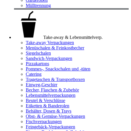
Garderoben
Mülltrennung
Take-away & Lebensmittelverp.
Take-away Verpackungen
Menüschalen & Feinkostbecher
Siegelschalen
Sandwich-Verpackungen
Pizzakartons
Pommes-, Snackschalen und -tüten
Catering
Tragetaschen & Transportboxen
Einweg-Geschirr
Becher, Flaschen & Zubehör
Lebensmittelverpackungen
Beutel & Verschlüsse
Etiketten & Banderolen
Behälter, Dosen & Trays
Obst- & Gemüse-Verpackungen
Fischverpackungen
Feingebäck-Verpackungen