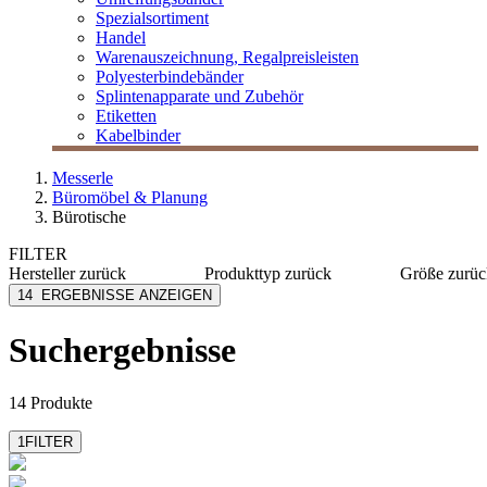
Spezialsortiment
Handel
Warenauszeichnung, Regalpreisleisten
Polyesterbindebänder
Splintenapparate und Zubehör
Etiketten
Kabelbinder
Messerle
Büromöbel & Planung
Bürotische
FILTER
Hersteller
zurück
Produkttyp
zurück
Größe
zurüc
Narbutas
Arbeitstische
160x80
14
ERGEBNISSE ANZEIGEN
Nowy Styl
Besprechungstische
200 x 80
Steelcase
Seminartische
180 x 80
Suchergebnisse
160 x 80
14 Produkte
1
FILTER