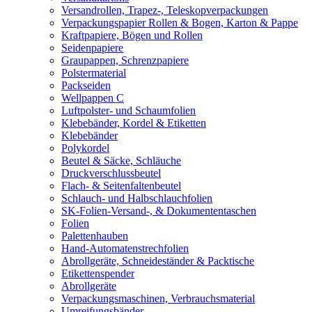
Versandrollen, Trapez-, Teleskopverpackungen
Verpackungspapier Rollen & Bogen, Karton & Pappe
Kraftpapiere, Bögen und Rollen
Seidenpapiere
Graupappen, Schrenzpapiere
Polstermaterial
Packseiden
Wellpappen C
Luftpolster- und Schaumfolien
Klebebänder, Kordel & Etiketten
Klebebänder
Polykordel
Beutel & Säcke, Schläuche
Druckverschlussbeutel
Flach- & Seitenfaltenbeutel
Schlauch- und Halbschlauchfolien
SK-Folien-Versand-, & Dokumententaschen
Folien
Palettenhauben
Hand-Automatenstrechfolien
Abrollgeräte, Schneideständer & Packtische
Etikettenspender
Abrollgeräte
Verpackungsmaschinen, Verbrauchsmaterial
Umreifungsbänder