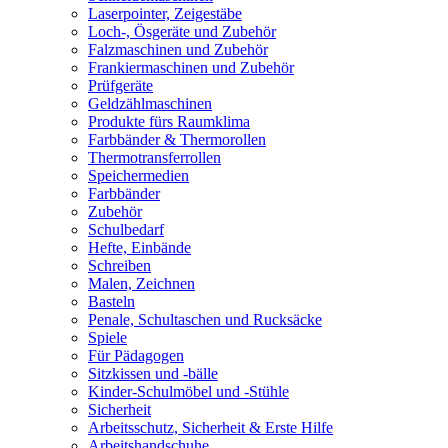
Laserpointer, Zeigestäbe
Loch-, Ösgeräte und Zubehör
Falzmaschinen und Zubehör
Frankiermaschinen und Zubehör
Prüfgeräte
Geldzählmaschinen
Produkte fürs Raumklima
Farbbänder & Thermorollen
Thermotransferrollen
Speichermedien
Farbbänder
Zubehör
Schulbedarf
Hefte, Einbände
Schreiben
Malen, Zeichnen
Basteln
Penale, Schultaschen und Rucksäcke
Spiele
Für Pädagogen
Sitzkissen und -bälle
Kinder-Schulmöbel und -Stühle
Sicherheit
Arbeitsschutz, Sicherheit & Erste Hilfe
Arbeitshandschuhe