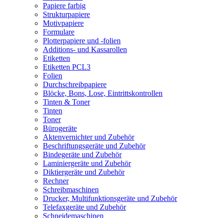
Papiere farbig
Strukturpapiere
Motivpapiere
Formulare
Plotterpapiere und -folien
Additions- und Kassarollen
Etiketten
Etiketten PCL3
Folien
Durchschreibpapiere
Blöcke, Bons, Lose, Eintrittskontrollen
Tinten & Toner
Tinten
Toner
Bürogeräte
Aktenvernichter und Zubehör
Beschriftungsgeräte und Zubehör
Bindegeräte und Zubehör
Laminiergeräte und Zubehör
Diktiergeräte und Zubehör
Rechner
Schreibmaschinen
Drucker, Multifunktionsgeräte und Zubehör
Telefaxgeräte und Zubehör
Schneidemaschinen