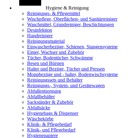
Hygiene & Reinigung
Reinigungs- & Pflegemittel
Wischpflege, Oberflächen- und Sanitärreiniger
Waschmittel, Grundreiniger, Beschichtungen
Desinfektion
Handreiniger
Reinigungsmaterial
Einwascherbezüge, Schienen, Stangensysteme
Eimer, Wachser und Zubehör
Tücher, Bodentücher, Schwämme
Besen und Bürsten
Halter und Bezüge, Tücher und Pressen
Moppbezüge und - halter, Bodenwischsysteme
Reinigungssets und Behälter
Reinigungs-, System- und Gerätewagen
Abfallentsorgung
Abfallbehälter
Sackständer & Zubehör
Abfallsäcke
Hygienebags & Dispenser
Wäschekörbe
Klinik- & Pflegebedarf
Klinik- und Pflegebedarf
Hygienepapiere