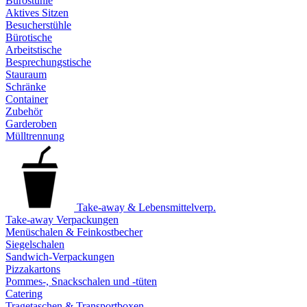
Bürostühle
Aktives Sitzen
Besucherstühle
Bürotische
Arbeitstische
Besprechungstische
Stauraum
Schränke
Container
Zubehör
Garderoben
Mülltrennung
Take-away & Lebensmittelverp.
Take-away Verpackungen
Menüschalen & Feinkostbecher
Siegelschalen
Sandwich-Verpackungen
Pizzakartons
Pommes-, Snackschalen und -tüten
Catering
Tragetaschen & Transportboxen