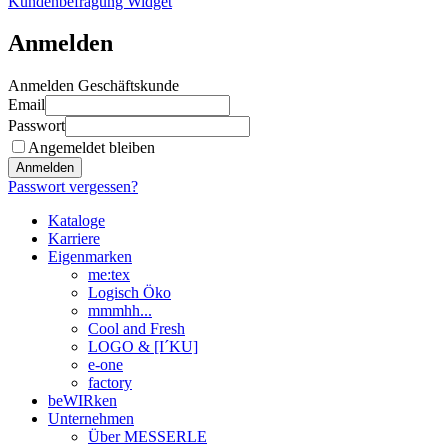
Kundenbefragung Widget
Anmelden
Anmelden Geschäftskunde
Email
Passwort
Angemeldet bleiben
Anmelden
Passwort vergessen?
Kataloge
Karriere
Eigenmarken
me:tex
Logisch Öko
mmmhh...
Cool and Fresh
LOGO & [I´KU]
e-one
factory
beWIRken
Unternehmen
Über MESSERLE