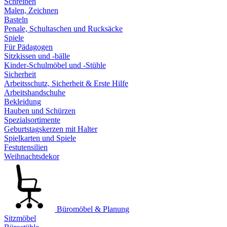
Schreiben
Malen, Zeichnen
Basteln
Penale, Schultaschen und Rucksäcke
Spiele
Für Pädagogen
Sitzkissen und -bälle
Kinder-Schulmöbel und -Stühle
Sicherheit
Arbeitsschutz, Sicherheit & Erste Hilfe
Arbeitshandschuhe
Bekleidung
Hauben und Schürzen
Spezialsortimente
Geburtstagskerzen mit Halter
Spielkarten und Spiele
Festutensilien
Weihnachtsdekor
Büromöbel & Planung
Sitzmöbel