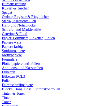
Büroausstattung
Kuvert & Taschen
Spagat
Ordner, Register & Ringbücher
Steck-, Klarsichthüllen
Haft- und Notizblöcke
Schreib- und Markierstifte
Catering & Food
Papier, Formulare, Etiketten, Folien
Papiere weiß
Papiere farbig
Strukturpapiere
Motivpapiere
Formulare
Plotterpapiere und -folien
Additions- und Kassarollen
Etiketten
Etiketten PCL3
Folien
Durchschreibpapiere
Blöcke, Bons, Lose, Eintrittskontrollen
Tinten & Toner
Tinten
Toner