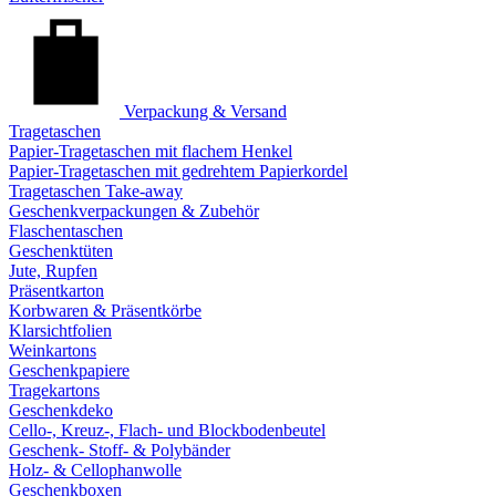
Verpackung & Versand
Tragetaschen
Papier-Tragetaschen mit flachem Henkel
Papier-Tragetaschen mit gedrehtem Papierkordel
Tragetaschen Take-away
Geschenkverpackungen & Zubehör
Flaschentaschen
Geschenktüten
Jute, Rupfen
Präsentkarton
Korbwaren & Präsentkörbe
Klarsichtfolien
Weinkartons
Geschenkpapiere
Tragekartons
Geschenkdeko
Cello-, Kreuz-, Flach- und Blockbodenbeutel
Geschenk- Stoff- & Polybänder
Holz- & Cellophanwolle
Geschenkboxen