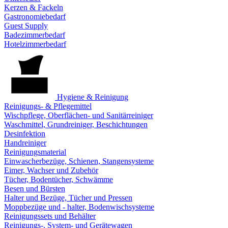
Kerzen & Fackeln
Gastronomiebedarf
Guest Supply
Badezimmerbedarf
Hotelzimmerbedarf
Hygiene & Reinigung
Reinigungs- & Pflegemittel
Wischpflege, Oberflächen- und Sanitärreiniger
Waschmittel, Grundreiniger, Beschichtungen
Desinfektion
Handreiniger
Reinigungsmaterial
Einwascherbezüge, Schienen, Stangensysteme
Eimer, Wachser und Zubehör
Tücher, Bodentücher, Schwämme
Besen und Bürsten
Halter und Bezüge, Tücher und Pressen
Moppbezüge und - halter, Bodenwischsysteme
Reinigungssets und Behälter
Reinigungs-, System- und Gerätewagen