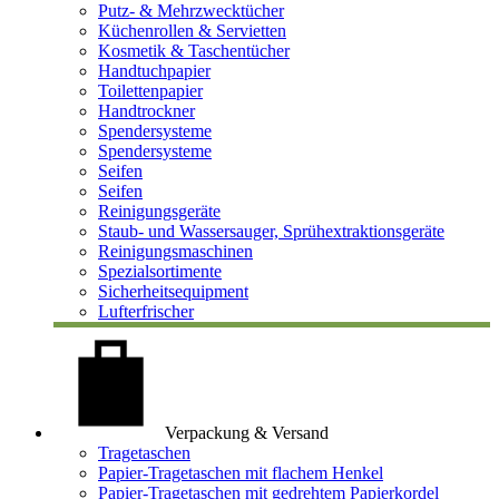
Putz- & Mehrzwecktücher
Küchenrollen & Servietten
Kosmetik & Taschentücher
Handtuchpapier
Toilettenpapier
Handtrockner
Spendersysteme
Spendersysteme
Seifen
Seifen
Reinigungsgeräte
Staub- und Wassersauger, Sprühextraktionsgeräte
Reinigungsmaschinen
Spezialsortimente
Sicherheitsequipment
Lufterfrischer
Verpackung & Versand
Tragetaschen
Papier-Tragetaschen mit flachem Henkel
Papier-Tragetaschen mit gedrehtem Papierkordel