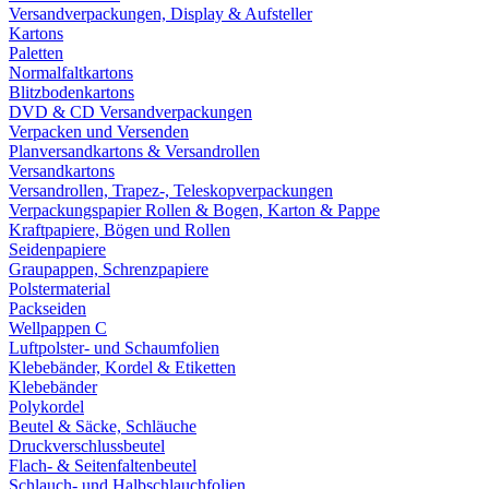
Versandverpackungen, Display & Aufsteller
Kartons
Paletten
Normalfaltkartons
Blitzbodenkartons
DVD & CD Versandverpackungen
Verpacken und Versenden
Planversandkartons & Versandrollen
Versandkartons
Versandrollen, Trapez-, Teleskopverpackungen
Verpackungspapier Rollen & Bogen, Karton & Pappe
Kraftpapiere, Bögen und Rollen
Seidenpapiere
Graupappen, Schrenzpapiere
Polstermaterial
Packseiden
Wellpappen C
Luftpolster- und Schaumfolien
Klebebänder, Kordel & Etiketten
Klebebänder
Polykordel
Beutel & Säcke, Schläuche
Druckverschlussbeutel
Flach- & Seitenfaltenbeutel
Schlauch- und Halbschlauchfolien