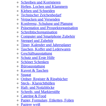
Schreiben und Korrigieren
Heften, Lochen und Klammern
Kleben und Schneiden
Technischer Zeichenbedarf
Verpacken und Versenden
Konferenz, Schulung und Planung
Präsentation und Prospektorganisation
Schreibtischorganisation
Computer und Smartphone Zubehör
Stempel und Zubehör
Timer, Kalender und Jahresplaner
Taschen, Koffer und Lederwaren
Geschäftsausstattung
Schutz und Erste Hilfe
Schöner Schenken
Büroausstattung
Kuvert & Taschen
Spagat
Ordner, Register & Ringbücher
Steck-, Klarsichthüllen
Haft- und Notizblöcke
Schreib- und Markierstifte
Catering & Food
Papier, Formulare, Etiketten, Folien
Papiere weiß