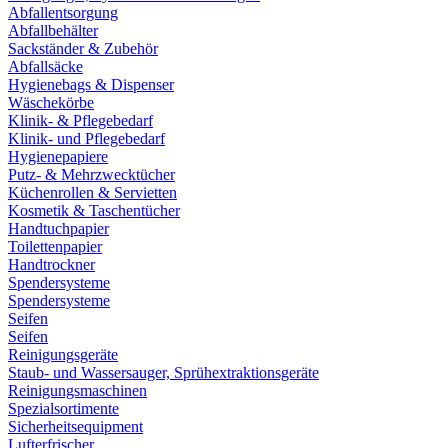
Abfallentsorgung
Abfallbehälter
Sackständer & Zubehör
Abfallsäcke
Hygienebags & Dispenser
Wäschekörbe
Klinik- & Pflegebedarf
Klinik- und Pflegebedarf
Hygienepapiere
Putz- & Mehrzwecktücher
Küchenrollen & Servietten
Kosmetik & Taschentücher
Handtuchpapier
Toilettenpapier
Handtrockner
Spendersysteme
Spendersysteme
Seifen
Seifen
Reinigungsgeräte
Staub- und Wassersauger, Sprühextraktionsgeräte
Reinigungsmaschinen
Spezialsortimente
Sicherheitsequipment
Lufterfrischer