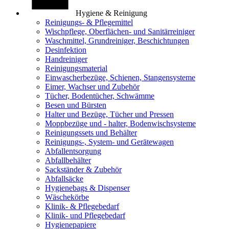
Hygiene & Reinigung
Reinigungs- & Pflegemittel
Wischpflege, Oberflächen- und Sanitärreiniger
Waschmittel, Grundreiniger, Beschichtungen
Desinfektion
Handreiniger
Reinigungsmaterial
Einwascherbezüge, Schienen, Stangensysteme
Eimer, Wachser und Zubehör
Tücher, Bodentücher, Schwämme
Besen und Bürsten
Halter und Bezüge, Tücher und Pressen
Moppbezüge und - halter, Bodenwischsysteme
Reinigungssets und Behälter
Reinigungs-, System- und Gerätewagen
Abfallentsorgung
Abfallbehälter
Sackständer & Zubehör
Abfallsäcke
Hygienebags & Dispenser
Wäschekörbe
Klinik- & Pflegebedarf
Klinik- und Pflegebedarf
Hygienepapiere