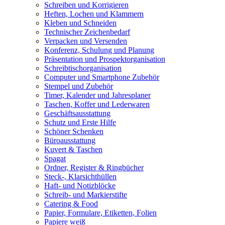
Schreiben und Korrigieren
Heften, Lochen und Klammern
Kleben und Schneiden
Technischer Zeichenbedarf
Verpacken und Versenden
Konferenz, Schulung und Planung
Präsentation und Prospektorganisation
Schreibtischorganisation
Computer und Smartphone Zubehör
Stempel und Zubehör
Timer, Kalender und Jahresplaner
Taschen, Koffer und Lederwaren
Geschäftsausstattung
Schutz und Erste Hilfe
Schöner Schenken
Büroausstattung
Kuvert & Taschen
Spagat
Ordner, Register & Ringbücher
Steck-, Klarsichthüllen
Haft- und Notizblöcke
Schreib- und Markierstifte
Catering & Food
Papier, Formulare, Etiketten, Folien
Papiere weiß