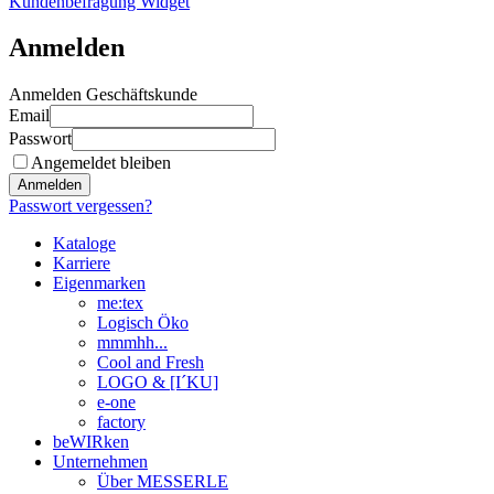
Kundenbefragung Widget
Anmelden
Anmelden Geschäftskunde
Email
Passwort
Angemeldet bleiben
Anmelden
Passwort vergessen?
Kataloge
Karriere
Eigenmarken
me:tex
Logisch Öko
mmmhh...
Cool and Fresh
LOGO & [I´KU]
e-one
factory
beWIRken
Unternehmen
Über MESSERLE