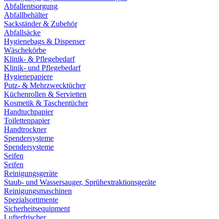
Abfallentsorgung
Abfallbehälter
Sackständer & Zubehör
Abfallsäcke
Hygienebags & Dispenser
Wäschekörbe
Klinik- & Pflegebedarf
Klinik- und Pflegebedarf
Hygienepapiere
Putz- & Mehrzwecktücher
Küchenrollen & Servietten
Kosmetik & Taschentücher
Handtuchpapier
Toilettenpapier
Handtrockner
Spendersysteme
Spendersysteme
Seifen
Seifen
Reinigungsgeräte
Staub- und Wassersauger, Sprühextraktionsgeräte
Reinigungsmaschinen
Spezialsortimente
Sicherheitsequipment
Lufterfrischer