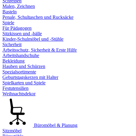
Schreiben
Malen, Zeichnen
Basteln
Penale, Schultaschen und Rucksäcke
Spiele
Für Pädagogen
Sitzkissen und -bälle
Kinder-Schulmöbel und -Stühle
Sicherheit
Arbeitsschutz, Sicherheit & Erste Hilfe
Arbeitshandschuhe
Bekleidung
Hauben und Schürzen
Spezialsortimente
Geburtstagskerzen mit Halter
Spielkarten und Spiele
Festutensilien
Weihnachtsdekor
Büromöbel & Planung
Sitzmöbel