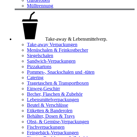
Garderoben
Mülltrennung
Take-away & Lebensmittelverp.
Take-away Verpackungen
Menüschalen & Feinkostbecher
Siegelschalen
Sandwich-Verpackungen
Pizzakartons
Pommes-, Snackschalen und -tüten
Catering
Tragetaschen & Transportboxen
Einweg-Geschirr
Becher, Flaschen & Zubehör
Lebensmittelverpackungen
Beutel & Verschlüsse
Etiketten & Banderolen
Behälter, Dosen & Trays
Obst- & Gemüse-Verpackungen
Fischverpackungen
Feingebäck-Verpackungen