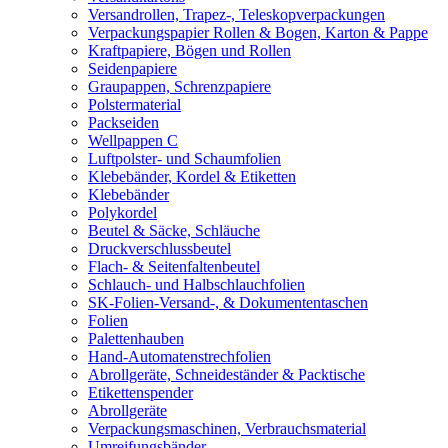
Versandrollen, Trapez-, Teleskopverpackungen
Verpackungspapier Rollen & Bogen, Karton & Pappe
Kraftpapiere, Bögen und Rollen
Seidenpapiere
Graupappen, Schrenzpapiere
Polstermaterial
Packseiden
Wellpappen C
Luftpolster- und Schaumfolien
Klebebänder, Kordel & Etiketten
Klebebänder
Polykordel
Beutel & Säcke, Schläuche
Druckverschlussbeutel
Flach- & Seitenfaltenbeutel
Schlauch- und Halbschlauchfolien
SK-Folien-Versand-, & Dokumententaschen
Folien
Palettenhauben
Hand-Automatenstrechfolien
Abrollgeräte, Schneideständer & Packtische
Etikettenspender
Abrollgeräte
Verpackungsmaschinen, Verbrauchsmaterial
Umreifungsbänder