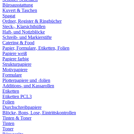
Büroausstattung
Kuvert & Taschen
Spagat
Ordner, Register & Ringbücher
Steck-, Klarsichthüllen
Haft- und Notizblöcke
Schreib- und Markierstifte
Catering & Food
Papier, Formulare, Etiketten, Folien
Papiere weiß
Papiere farbig
Strukturpapiere
Motivpapiere
Formulare
Plotterpapiere und -folien
Additions- und Kassarollen
Etiketten
Etiketten PCL3
Folien
Durchschreibpapiere
Blöcke, Bons, Lose, Eintrittskontrollen
Tinten & Toner
Tinten
Toner