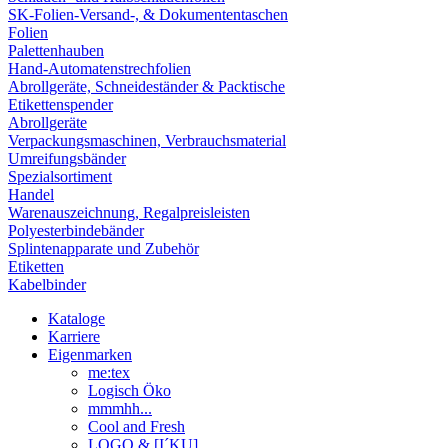
SK-Folien-Versand-, & Dokumententaschen
Folien
Palettenhauben
Hand-Automatenstrechfolien
Abrollgeräte, Schneideständer & Packtische
Etikettenspender
Abrollgeräte
Verpackungsmaschinen, Verbrauchsmaterial
Umreifungsbänder
Spezialsortiment
Handel
Warenauszeichnung, Regalpreisleisten
Polyesterbindebänder
Splintenapparate und Zubehör
Etiketten
Kabelbinder
Kataloge
Karriere
Eigenmarken
me:tex
Logisch Öko
mmmhh...
Cool and Fresh
LOGO & [I´KU]