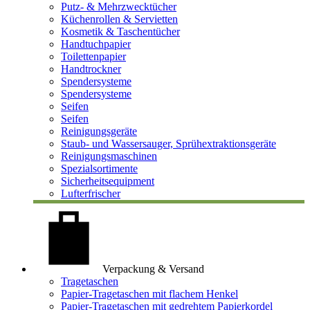
Putz- & Mehrzwecktücher
Küchenrollen & Servietten
Kosmetik & Taschentücher
Handtuchpapier
Toilettenpapier
Handtrockner
Spendersysteme
Spendersysteme
Seifen
Seifen
Reinigungsgeräte
Staub- und Wassersauger, Sprühextraktionsgeräte
Reinigungsmaschinen
Spezialsortimente
Sicherheitsequipment
Lufterfrischer
Verpackung & Versand
Tragetaschen
Papier-Tragetaschen mit flachem Henkel
Papier-Tragetaschen mit gedrehtem Papierkordel