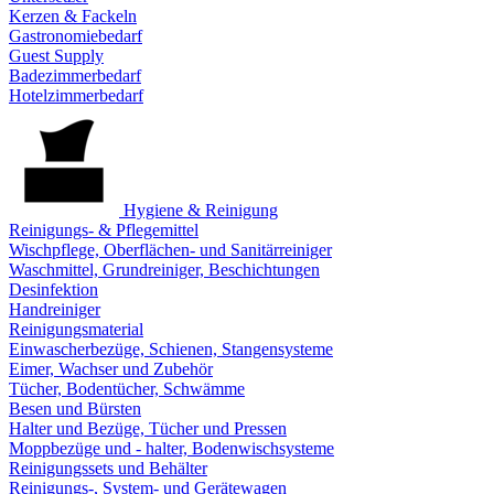
Kerzen & Fackeln
Gastronomiebedarf
Guest Supply
Badezimmerbedarf
Hotelzimmerbedarf
Hygiene & Reinigung
Reinigungs- & Pflegemittel
Wischpflege, Oberflächen- und Sanitärreiniger
Waschmittel, Grundreiniger, Beschichtungen
Desinfektion
Handreiniger
Reinigungsmaterial
Einwascherbezüge, Schienen, Stangensysteme
Eimer, Wachser und Zubehör
Tücher, Bodentücher, Schwämme
Besen und Bürsten
Halter und Bezüge, Tücher und Pressen
Moppbezüge und - halter, Bodenwischsysteme
Reinigungssets und Behälter
Reinigungs-, System- und Gerätewagen