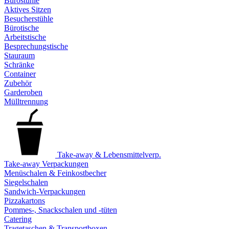
Bürostühle
Aktives Sitzen
Besucherstühle
Bürotische
Arbeitstische
Besprechungstische
Stauraum
Schränke
Container
Zubehör
Garderoben
Mülltrennung
Take-away & Lebensmittelverp.
Take-away Verpackungen
Menüschalen & Feinkostbecher
Siegelschalen
Sandwich-Verpackungen
Pizzakartons
Pommes-, Snackschalen und -tüten
Catering
Tragetaschen & Transportboxen