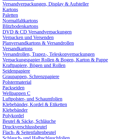
Versandverpackungen, Display & Aufsteller
Kartons
Paletten
Normalfaltkartons
Blitzbodenkartons
DVD & CD Versandverpackungen
Verpacken und Versenden
Planversandkartons & Versandrollen
Versandkartons
Versandrollen, Trapez-, Teleskopverpackungen
Verpackungspapier Rollen & Bogen, Karton & Pappe
Kraftpapiere, Bögen und Rollen
Seidenpapiere
Graupappen, Schrenzpapiere
Polstermaterial
Packseiden
Wellpappen C
Luftpolster- und Schaumfolien
Klebebänder, Kordel & Etiketten
Klebebänder
Polykordel
Beutel & Säcke, Schläuche
Druckverschlussbeutel
Flach- & Seitenfaltenbeutel
Schlauch- und Halbschlauchfolien