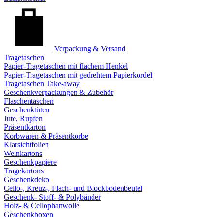
Verpackung & Versand
Tragetaschen
Papier-Tragetaschen mit flachem Henkel
Papier-Tragetaschen mit gedrehtem Papierkordel
Tragetaschen Take-away
Geschenkverpackungen & Zubehör
Flaschentaschen
Geschenktüten
Jute, Rupfen
Präsentkarton
Korbwaren & Präsentkörbe
Klarsichtfolien
Weinkartons
Geschenkpapiere
Tragekartons
Geschenkdeko
Cello-, Kreuz-, Flach- und Blockbodenbeutel
Geschenk- Stoff- & Polybänder
Holz- & Cellophanwolle
Geschenkboxen