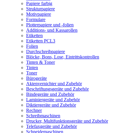
Papiere farbig
Strukturpapiere
Motivpapiere
Formulare
Plotterpapiere und -folien
Additions- und Kassarollen
Etiketten
Etiketten PCL3
Folien
Durchschreibpapiere
Blöcke, Bons, Lose, Eintrittskontrollen
Tinten & Toner
Tinten
Toner
Bürogeräte
Aktenvernichter und Zubehör
Beschriftungsgeräte und Zubehör
Bindegeräte und Zubehör
Laminiergeräte und Zubehör
Diktiergeräte und Zubehör
Rechner
Schreibmaschinen
Drucker, Multifunktionsgeräte und Zubehör
Telefaxgeräte und Zubehör
Schneidemaschinen