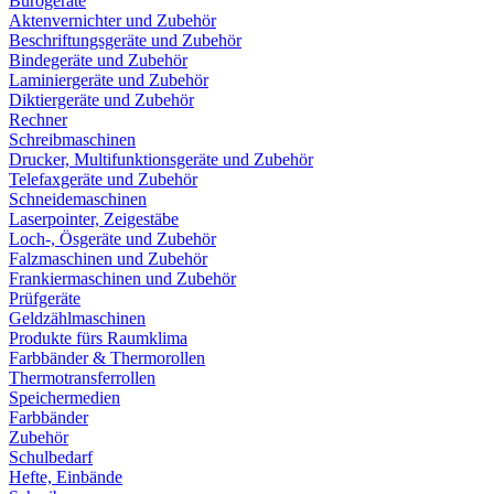
Bürogeräte
Aktenvernichter und Zubehör
Beschriftungsgeräte und Zubehör
Bindegeräte und Zubehör
Laminiergeräte und Zubehör
Diktiergeräte und Zubehör
Rechner
Schreibmaschinen
Drucker, Multifunktionsgeräte und Zubehör
Telefaxgeräte und Zubehör
Schneidemaschinen
Laserpointer, Zeigestäbe
Loch-, Ösgeräte und Zubehör
Falzmaschinen und Zubehör
Frankiermaschinen und Zubehör
Prüfgeräte
Geldzählmaschinen
Produkte fürs Raumklima
Farbbänder & Thermorollen
Thermotransferrollen
Speichermedien
Farbbänder
Zubehör
Schulbedarf
Hefte, Einbände