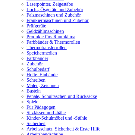
Laserpointer, Zeigestäbe
Loch-, Ösgeräte und Zubehör
Falzmaschinen und Zubehör
Frankiermaschinen und Zubehör
Prüfgeräte
Geldzählmaschinen
Produkte fürs Raumklima
Farbbänder & Thermorollen
Thermotransferrollen
Speichermedien
Farbbänder
Zubehör
Schulbedarf
Hefte, Einbände
Schreiben
Malen, Zeichnen
Basteln
Penale, Schultaschen und Rucksäcke
Spiele
Für Pädagogen
Sitzkissen und -bälle
Kinder-Schulmöbel und -Stühle
Sicherheit
Arbeitsschutz, Sicherheit & Erste Hilfe
Arbeitshandschuhe