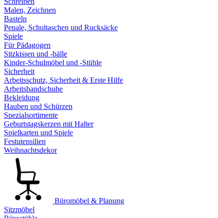
Schreiben
Malen, Zeichnen
Basteln
Penale, Schultaschen und Rucksäcke
Spiele
Für Pädagogen
Sitzkissen und -bälle
Kinder-Schulmöbel und -Stühle
Sicherheit
Arbeitsschutz, Sicherheit & Erste Hilfe
Arbeitshandschuhe
Bekleidung
Hauben und Schürzen
Spezialsortimente
Geburtstagskerzen mit Halter
Spielkarten und Spiele
Festutensilien
Weihnachtsdekor
Büromöbel & Planung
Sitzmöbel