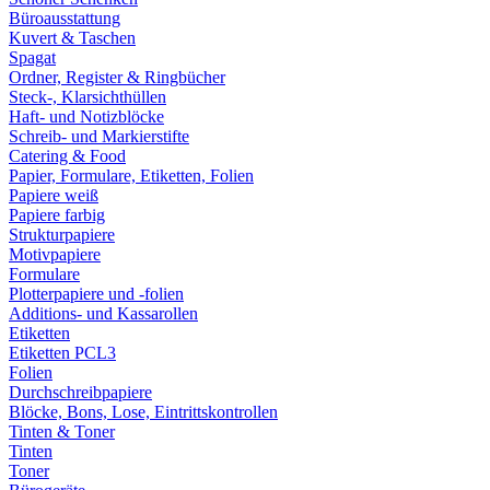
Büroausstattung
Kuvert & Taschen
Spagat
Ordner, Register & Ringbücher
Steck-, Klarsichthüllen
Haft- und Notizblöcke
Schreib- und Markierstifte
Catering & Food
Papier, Formulare, Etiketten, Folien
Papiere weiß
Papiere farbig
Strukturpapiere
Motivpapiere
Formulare
Plotterpapiere und -folien
Additions- und Kassarollen
Etiketten
Etiketten PCL3
Folien
Durchschreibpapiere
Blöcke, Bons, Lose, Eintrittskontrollen
Tinten & Toner
Tinten
Toner