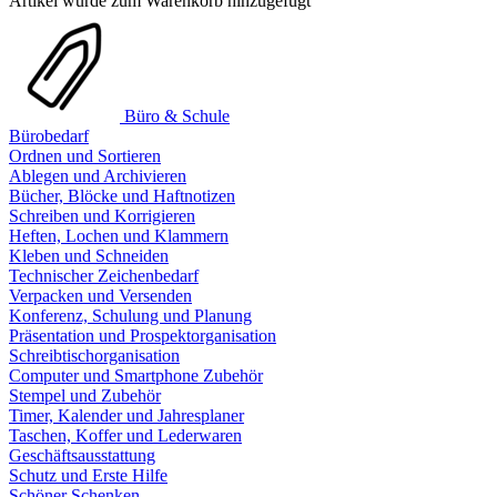
Artikel wurde zum Warenkorb hinzugefügt
Büro & Schule
Bürobedarf
Ordnen und Sortieren
Ablegen und Archivieren
Bücher, Blöcke und Haftnotizen
Schreiben und Korrigieren
Heften, Lochen und Klammern
Kleben und Schneiden
Technischer Zeichenbedarf
Verpacken und Versenden
Konferenz, Schulung und Planung
Präsentation und Prospektorganisation
Schreibtischorganisation
Computer und Smartphone Zubehör
Stempel und Zubehör
Timer, Kalender und Jahresplaner
Taschen, Koffer und Lederwaren
Geschäftsausstattung
Schutz und Erste Hilfe
Schöner Schenken