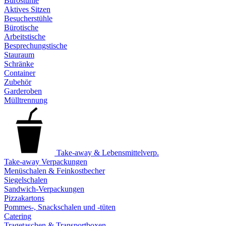
Bürostühle
Aktives Sitzen
Besucherstühle
Bürotische
Arbeitstische
Besprechungstische
Stauraum
Schränke
Container
Zubehör
Garderoben
Mülltrennung
Take-away & Lebensmittelverp.
Take-away Verpackungen
Menüschalen & Feinkostbecher
Siegelschalen
Sandwich-Verpackungen
Pizzakartons
Pommes-, Snackschalen und -tüten
Catering
Tragetaschen & Transportboxen