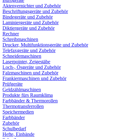
Bürogeräte
Aktenvernichter und Zubehör
Beschriftungsgeräte und Zubehör
Bindegeräte und Zubehör
Laminiergeräte und Zubehör
Diktiergeräte und Zubehör
Rechner
Schreibmaschinen
Drucker, Multifunktionsgeräte und Zubehör
Telefaxgeräte und Zubehör
Schneidemaschinen
Laserpointer, Zeigestäbe
Loch-, Ösgeräte und Zubehör
Falzmaschinen und Zubehör
Frankiermaschinen und Zubehör
Prüfgeräte
Geldzählmaschinen
Produkte fürs Raumklima
Farbbänder & Thermorollen
Thermotransferrollen
Speichermedien
Farbbänder
Zubehör
Schulbedarf
Hefte, Einbände