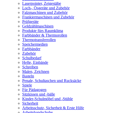
Laserpointer, Zeigestäbe
Loch-, Ösgeräte und Zubehör
Falzmaschinen und Zubehör
Frankiermaschinen und Zubehör
Prüfgeräte
Geldzählmaschinen
Produkte fürs Raumklima
Farbbänder & Thermorollen
Thermotransferrollen
Speichermedien
Farbbänder
Zubehör
Schulbedarf
Hefte, Einbände
Schreiben
Malen, Zeichnen
Basteln
Penale, Schultaschen und Rucksäcke
Spiele
Für Pädagogen
Sitzkissen und -bälle
Kinder-Schulmöbel und -Stühle
Sicherheit
Arbeitsschutz, Sicherheit & Erste Hilfe
Arbeitshandschuhe