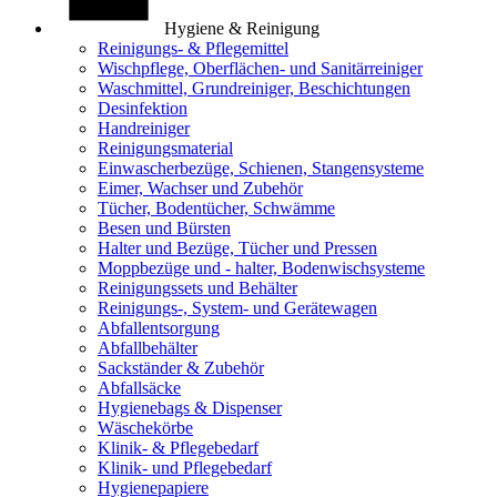
Hygiene & Reinigung
Reinigungs- & Pflegemittel
Wischpflege, Oberflächen- und Sanitärreiniger
Waschmittel, Grundreiniger, Beschichtungen
Desinfektion
Handreiniger
Reinigungsmaterial
Einwascherbezüge, Schienen, Stangensysteme
Eimer, Wachser und Zubehör
Tücher, Bodentücher, Schwämme
Besen und Bürsten
Halter und Bezüge, Tücher und Pressen
Moppbezüge und - halter, Bodenwischsysteme
Reinigungssets und Behälter
Reinigungs-, System- und Gerätewagen
Abfallentsorgung
Abfallbehälter
Sackständer & Zubehör
Abfallsäcke
Hygienebags & Dispenser
Wäschekörbe
Klinik- & Pflegebedarf
Klinik- und Pflegebedarf
Hygienepapiere