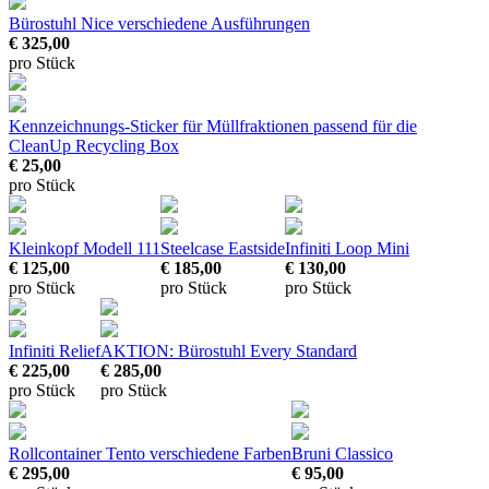
Bürostuhl Nice
verschiedene Ausführungen
€ 325,00
pro Stück
Kennzeichnungs-Sticker für Müllfraktionen
passend für die
CleanUp Recycling Box
€ 25,00
pro Stück
Kleinkopf Modell 111
Steelcase Eastside
Infiniti Loop Mini
€ 125,00
€ 185,00
€ 130,00
pro Stück
pro Stück
pro Stück
Infiniti Relief
AKTION: Bürostuhl Every Standard
€ 225,00
€ 285,00
pro Stück
pro Stück
Rollcontainer Tento
verschiedene Farben
Bruni Classico
€ 295,00
€ 95,00