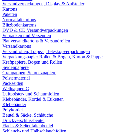
Versandverpackungen, Display & Aufsteller
Kartons
Paletten
Normalfaltkartons
Blitzbodenkartons
DVD & CD Versandverpackungen
Verpacken und Versenden
Planversandkartons & Versandrollen
Versandkartons
Versandrollen, Trapez-, Teleskopverpackungen
Verpackungspapier Rollen & Bogen, Karton & Pappe
Kraftpapiere, Bögen und Rollen
Seidenpapiere
Graupappen, Schrenzpapiere
Polstermaterial
Packseiden
Wellpappen C
Luftpolster- und Schaumfolien
Klebebänder, Kordel & Etiketten
Klebebänder
Polykordel
Beutel & Säcke, Schläuche
Druckverschlussbeutel
Flach- & Seitenfaltenbeutel
Schlauch- und Halbschlauchfolien