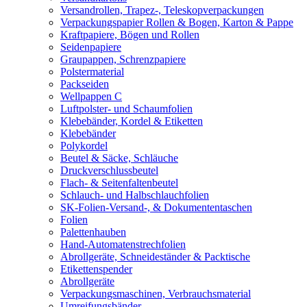
Versandrollen, Trapez-, Teleskopverpackungen
Verpackungspapier Rollen & Bogen, Karton & Pappe
Kraftpapiere, Bögen und Rollen
Seidenpapiere
Graupappen, Schrenzpapiere
Polstermaterial
Packseiden
Wellpappen C
Luftpolster- und Schaumfolien
Klebebänder, Kordel & Etiketten
Klebebänder
Polykordel
Beutel & Säcke, Schläuche
Druckverschlussbeutel
Flach- & Seitenfaltenbeutel
Schlauch- und Halbschlauchfolien
SK-Folien-Versand-, & Dokumententaschen
Folien
Palettenhauben
Hand-Automatenstrechfolien
Abrollgeräte, Schneideständer & Packtische
Etikettenspender
Abrollgeräte
Verpackungsmaschinen, Verbrauchsmaterial
Umreifungsbänder