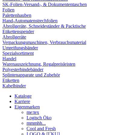
SK-Folien-Versand-, & Dokumententaschen
Folien
Palettenhauben
Hand-Automatenstrechfolien
Abrollgeräte, Schneideständer & Packtische
Etikettenspender
Abrollgeräte
Verpackungsmaschinen, Verbrauchsmaterial
Umreifungsbänder
Spezialsortiment
Handel
Warenauszeichnung, Regalpreisleisten
Polyesterbindebänder
Splintenapparate und Zubehör
Etiketten
Kabelbinder
Kataloge
Karriere
Eigenmarken
me:tex
Logisch Öko
mmmhh...
Cool and Fresh
LOGO & [I´KU]