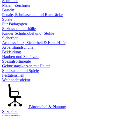
Schreiben
Malen, Zeichnen
Basteln
Penale, Schultaschen und Rucksäcke
Spiele
Für Pädagogen
Sitzkissen und -bälle
Kinder-Schulmöbel und -Stühle
Sicherheit
Arbeitsschutz, Sicherheit & Erste Hilfe
Arbeitshandschuhe
Bekleidung
Hauben und Schürzen
Spezialsortimente
Geburtstagskerzen mit Halter
Spielkarten und Spiele
Festutensilien
Weihnachtsdekor
Büromöbel & Planung
Sitzmöbel