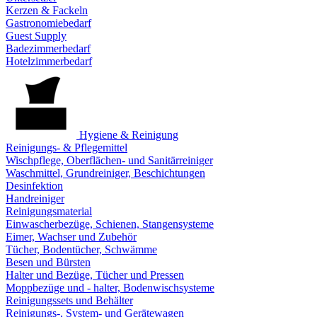
Kerzen & Fackeln
Gastronomiebedarf
Guest Supply
Badezimmerbedarf
Hotelzimmerbedarf
Hygiene & Reinigung
Reinigungs- & Pflegemittel
Wischpflege, Oberflächen- und Sanitärreiniger
Waschmittel, Grundreiniger, Beschichtungen
Desinfektion
Handreiniger
Reinigungsmaterial
Einwascherbezüge, Schienen, Stangensysteme
Eimer, Wachser und Zubehör
Tücher, Bodentücher, Schwämme
Besen und Bürsten
Halter und Bezüge, Tücher und Pressen
Moppbezüge und - halter, Bodenwischsysteme
Reinigungssets und Behälter
Reinigungs-, System- und Gerätewagen