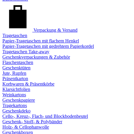
Verpackung & Versand
Tragetaschen
Papier-Tragetaschen mit flachem Henkel
Papier-Tragetaschen mit gedrehtem Papierkordel
Tragetaschen Take-away
Geschenkverpackungen & Zubehör
Flaschentaschen
Geschenktüten
Jute, Rupfen
Präsentkarton
Korbwaren & Präsentkörbe
Klarsichtfolien
Weinkartons
Geschenkpapiere
Tragekartons
Geschenkdeko
Cello-, Kreuz-, Flach- und Blockbodenbeutel
Geschenk- Stoff- & Polybänder
Holz- & Cellophanwolle
Geschenkboxen