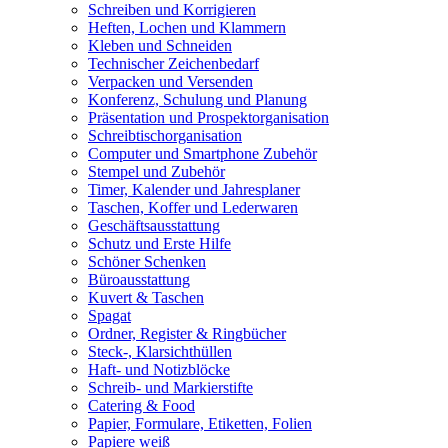
Schreiben und Korrigieren
Heften, Lochen und Klammern
Kleben und Schneiden
Technischer Zeichenbedarf
Verpacken und Versenden
Konferenz, Schulung und Planung
Präsentation und Prospektorganisation
Schreibtischorganisation
Computer und Smartphone Zubehör
Stempel und Zubehör
Timer, Kalender und Jahresplaner
Taschen, Koffer und Lederwaren
Geschäftsausstattung
Schutz und Erste Hilfe
Schöner Schenken
Büroausstattung
Kuvert & Taschen
Spagat
Ordner, Register & Ringbücher
Steck-, Klarsichthüllen
Haft- und Notizblöcke
Schreib- und Markierstifte
Catering & Food
Papier, Formulare, Etiketten, Folien
Papiere weiß