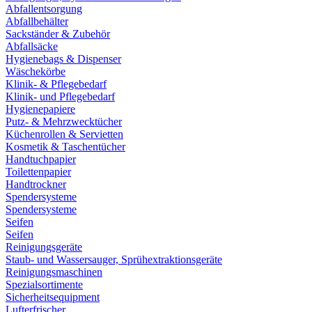
Abfallentsorgung
Abfallbehälter
Sackständer & Zubehör
Abfallsäcke
Hygienebags & Dispenser
Wäschekörbe
Klinik- & Pflegebedarf
Klinik- und Pflegebedarf
Hygienepapiere
Putz- & Mehrzwecktücher
Küchenrollen & Servietten
Kosmetik & Taschentücher
Handtuchpapier
Toilettenpapier
Handtrockner
Spendersysteme
Spendersysteme
Seifen
Seifen
Reinigungsgeräte
Staub- und Wassersauger, Sprühextraktionsgeräte
Reinigungsmaschinen
Spezialsortimente
Sicherheitsequipment
Lufterfrischer