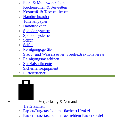
Putz- & Mehrzwecktücher
Küchenrollen & Servietten
Kosmetik & Taschentücher
Handtuchpapier
Toilettenpapier
Handtrockner
Spendersysteme
Spendersysteme
Seifen
Seifen
Reinigungsgeräte
Staub- und Wassersauger, Sprühextraktionsgeräte
Reinigungsmaschinen
Spezialsortimente
Sicherheitsequipment
Lufterfrischer
Verpackung & Versand
Tragetaschen
Papier-Tragetaschen mit flachem Henkel
Papier-Tragetaschen mit gedrehtem Papierkordel