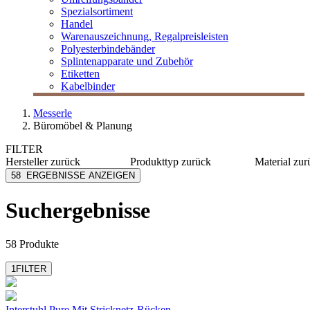
Spezialsortiment
Handel
Warenauszeichnung, Regalpreisleisten
Polyesterbindebänder
Splintenapparate und Zubehör
Etiketten
Kabelbinder
Messerle
Büromöbel & Planung
FILTER
Hersteller
zurück
Produkttyp
zurück
Material
zur
Aeris Sitzmöbel
Aktives Sitzen
Kunststo
58
ERGEBNISSE ANZEIGEN
Caimi
Arbeitstische
Stahl, be
HAG
Besprechungstische
Suchergebnisse
Infiniti
Besucherstühle
Interstuhl
Büroschränke
mehr anzeigen
mehr anzeigen
58 Produkte
1
FILTER
Interstuhl Pure
Mit Stricknetz-Rücken