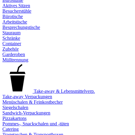
Bürostühle
Aktives Sitzen
Besucherstühle
Bürotische
Arbeitstische
Besprechungstische
Stauraum
Schränke
Container
Zubehör
Garderoben
Mülltrennung
Take-away & Lebensmittelverp.
Take-away Verpackungen
Menüschalen & Feinkostbecher
Siegelschalen
Sandwich-Verpackungen
Pizzakartons
Pommes-, Snackschalen und -tüten
Catering
Tragetaschen & Transportboxen