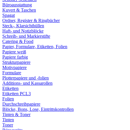
Büroausstattung
Kuvert & Taschen
Spagat
Ordner, Register & Ringbücher
Steck-, Klarsichthüllen
Haft- und Notizblöcke
Schreib- und Markierstifte
Catering & Food
Papier, Formulare, Etiketten, Folien
Papiere weiß
Papiere farbig
Strukturpapiere
Motivpapiere
Formulare
Plotterpapiere und -folien
Additions- und Kassarollen
Etiketten
Etiketten PCL3
Folien
Durchschreibpapiere
Blöcke, Bons, Lose, Eintrittskontrollen
Tinten & Toner
Tinten
Toner