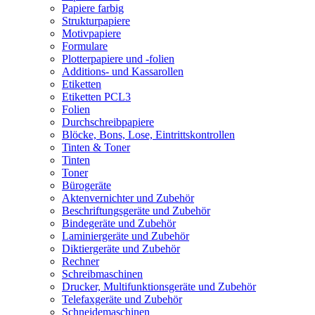
Papiere farbig
Strukturpapiere
Motivpapiere
Formulare
Plotterpapiere und -folien
Additions- und Kassarollen
Etiketten
Etiketten PCL3
Folien
Durchschreibpapiere
Blöcke, Bons, Lose, Eintrittskontrollen
Tinten & Toner
Tinten
Toner
Bürogeräte
Aktenvernichter und Zubehör
Beschriftungsgeräte und Zubehör
Bindegeräte und Zubehör
Laminiergeräte und Zubehör
Diktiergeräte und Zubehör
Rechner
Schreibmaschinen
Drucker, Multifunktionsgeräte und Zubehör
Telefaxgeräte und Zubehör
Schneidemaschinen