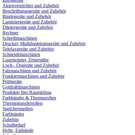
Bürogeräte
Aktenvernichter und Zubehör
Beschriftungsgeräte und Zubehör
Bindegeräte und Zubehör
Laminiergeräte und Zubehör
Diktiergeräte und Zubehör
Rechner
Schreibmaschinen
Drucker, Multifunktionsgeräte und Zubehör
Telefaxgeräte und Zubehör
Schneidemaschinen
Laserpointer, Zeigestäbe
Loch-, Ösgeräte und Zubehör
Falzmaschinen und Zubehör
Frankiermaschinen und Zubehör
Prüfgeräte
Geldzählmaschinen
Produkte fürs Raumklima
Farbbänder & Thermorollen
Thermotransferrollen
Speichermedien
Farbbänder
Zubehör
Schulbedarf
Hefte, Einbände