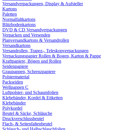
Versandverpackungen, Display & Aufsteller
Kartons
Paletten
Normalfaltkartons
Blitzbodenkartons
DVD & CD Versandverpackungen
Verpacken und Versenden
Planversandkartons & Versandrollen
Versandkartons
Versandrollen, Trapez-, Teleskopverpackungen
Verpackungspapier Rollen & Bogen, Karton & Pappe
Kraftpapiere, Bögen und Rollen
Seidenpapiere
Graupappen, Schrenzpapiere
Polstermaterial
Packseiden
Wellpappen C
Luftpolster- und Schaumfolien
Klebebänder, Kordel & Etiketten
Klebebänder
Polykordel
Beutel & Säcke, Schläuche
Druckverschlussbeutel
Flach- & Seitenfaltenbeutel
Schlauch- und Halbschlauchfolien