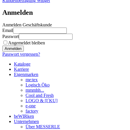
Kundenbefragung Widget
Anmelden
Anmelden Geschäftskunde
Email
Passwort
Angemeldet bleiben
Anmelden
Passwort vergessen?
Kataloge
Karriere
Eigenmarken
me:tex
Logisch Öko
mmmhh...
Cool and Fresh
LOGO & [I´KU]
e-one
factory
beWIRken
Unternehmen
Über MESSERLE