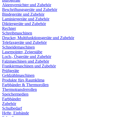
Bürogeräte
Aktenvernichter und Zubehör
Beschriftungsgeräte und Zubehör
Bindegeräte und Zubehör
Laminiergeräte und Zubehör
Diktiergeräte und Zubehör
Rechner
Schreibmaschinen
Drucker, Multifunktionsgeräte und Zubehör
Telefaxgeräte und Zubehör
Schneidemaschinen
Laserpointer, Zeigestäbe
Loch-, Ösgeräte und Zubehör
Falzmaschinen und Zubehör
Frankiermaschinen und Zubehör
Prüfgeräte
Geldzählmaschinen
Produkte fürs Raumklima
Farbbänder & Thermorollen
Thermotransferrollen
Speichermedien
Farbbänder
Zubehör
Schulbedarf
Hefte, Einbände