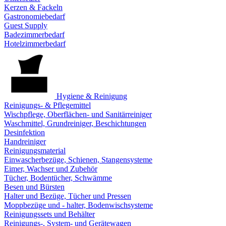
Kerzen & Fackeln
Gastronomiebedarf
Guest Supply
Badezimmerbedarf
Hotelzimmerbedarf
Hygiene & Reinigung
Reinigungs- & Pflegemittel
Wischpflege, Oberflächen- und Sanitärreiniger
Waschmittel, Grundreiniger, Beschichtungen
Desinfektion
Handreiniger
Reinigungsmaterial
Einwascherbezüge, Schienen, Stangensysteme
Eimer, Wachser und Zubehör
Tücher, Bodentücher, Schwämme
Besen und Bürsten
Halter und Bezüge, Tücher und Pressen
Moppbezüge und - halter, Bodenwischsysteme
Reinigungssets und Behälter
Reinigungs-, System- und Gerätewagen