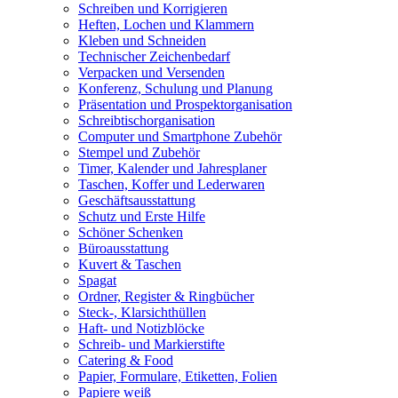
Schreiben und Korrigieren
Heften, Lochen und Klammern
Kleben und Schneiden
Technischer Zeichenbedarf
Verpacken und Versenden
Konferenz, Schulung und Planung
Präsentation und Prospektorganisation
Schreibtischorganisation
Computer und Smartphone Zubehör
Stempel und Zubehör
Timer, Kalender und Jahresplaner
Taschen, Koffer und Lederwaren
Geschäftsausstattung
Schutz und Erste Hilfe
Schöner Schenken
Büroausstattung
Kuvert & Taschen
Spagat
Ordner, Register & Ringbücher
Steck-, Klarsichthüllen
Haft- und Notizblöcke
Schreib- und Markierstifte
Catering & Food
Papier, Formulare, Etiketten, Folien
Papiere weiß