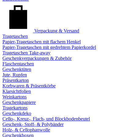
Verpackung & Versand
Tragetaschen
Papier-Tragetaschen mit flachem Henkel
Papier-Tragetaschen mit gedrehtem Papierkordel
Tragetaschen Take-away
Geschenkverpackungen & Zubehör
Flaschentaschen
Geschenktüten
Jute, Rupfen
Präsentkarton
Korbwaren & Präsentkörbe
Klarsichtfolien
Weinkartons
Geschenkpapiere
Tragekartons
Geschenkdeko
Cello-, Kreuz-, Flach- und Blockbodenbeutel
Geschenk- Stoff- & Polybänder
Holz- & Cellophanwolle
Geschenkboxen