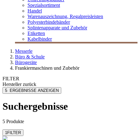
Spezialsortiment
Handel
Warenauszeichnung, Regalpreisleisten
Polyesterbindebänder
Splintenapparate und Zubehör
Etiketten
Kabelbinder
Messerle
Büro & Schule
Bürogeräte
Frankiermaschinen und Zubehör
FILTER
Hersteller
zurück
Francotyp-Postalia
5
ERGEBNISSE ANZEIGEN
Suchergebnisse
5 Produkte
1
FILTER