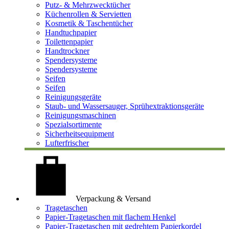
Putz- & Mehrzwecktücher
Küchenrollen & Servietten
Kosmetik & Taschentücher
Handtuchpapier
Toilettenpapier
Handtrockner
Spendersysteme
Spendersysteme
Seifen
Seifen
Reinigungsgeräte
Staub- und Wassersauger, Sprühextraktionsgeräte
Reinigungsmaschinen
Spezialsortimente
Sicherheitsequipment
Lufterfrischer
Verpackung & Versand
Tragetaschen
Papier-Tragetaschen mit flachem Henkel
Papier-Tragetaschen mit gedrehtem Papierkordel