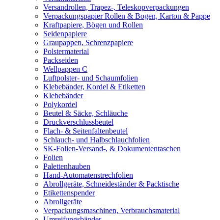
Versandrollen, Trapez-, Teleskopverpackungen
Verpackungspapier Rollen & Bogen, Karton & Pappe
Kraftpapiere, Bögen und Rollen
Seidenpapiere
Graupappen, Schrenzpapiere
Polstermaterial
Packseiden
Wellpappen C
Luftpolster- und Schaumfolien
Klebebänder, Kordel & Etiketten
Klebebänder
Polykordel
Beutel & Säcke, Schläuche
Druckverschlussbeutel
Flach- & Seitenfaltenbeutel
Schlauch- und Halbschlauchfolien
SK-Folien-Versand-, & Dokumententaschen
Folien
Palettenhauben
Hand-Automatenstrechfolien
Abrollgeräte, Schneideständer & Packtische
Etikettenspender
Abrollgeräte
Verpackungsmaschinen, Verbrauchsmaterial
Umreifungsbänder