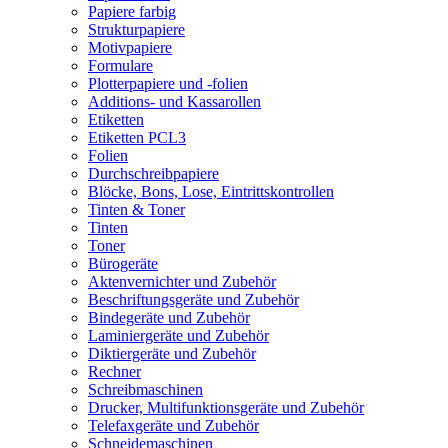
Papiere farbig
Strukturpapiere
Motivpapiere
Formulare
Plotterpapiere und -folien
Additions- und Kassarollen
Etiketten
Etiketten PCL3
Folien
Durchschreibpapiere
Blöcke, Bons, Lose, Eintrittskontrollen
Tinten & Toner
Tinten
Toner
Bürogeräte
Aktenvernichter und Zubehör
Beschriftungsgeräte und Zubehör
Bindegeräte und Zubehör
Laminiergeräte und Zubehör
Diktiergeräte und Zubehör
Rechner
Schreibmaschinen
Drucker, Multifunktionsgeräte und Zubehör
Telefaxgeräte und Zubehör
Schneidemaschinen