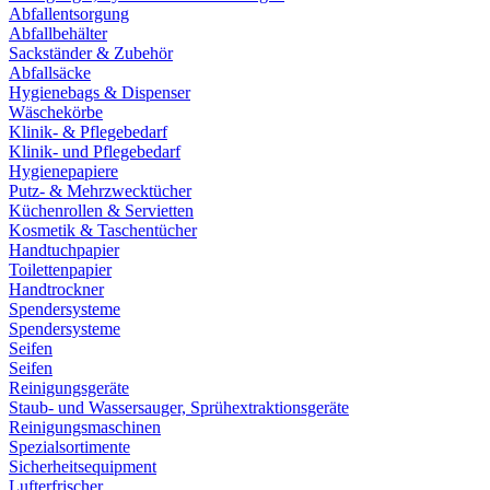
Abfallentsorgung
Abfallbehälter
Sackständer & Zubehör
Abfallsäcke
Hygienebags & Dispenser
Wäschekörbe
Klinik- & Pflegebedarf
Klinik- und Pflegebedarf
Hygienepapiere
Putz- & Mehrzwecktücher
Küchenrollen & Servietten
Kosmetik & Taschentücher
Handtuchpapier
Toilettenpapier
Handtrockner
Spendersysteme
Spendersysteme
Seifen
Seifen
Reinigungsgeräte
Staub- und Wassersauger, Sprühextraktionsgeräte
Reinigungsmaschinen
Spezialsortimente
Sicherheitsequipment
Lufterfrischer