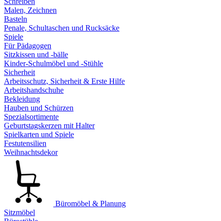
Schreiben
Malen, Zeichnen
Basteln
Penale, Schultaschen und Rucksäcke
Spiele
Für Pädagogen
Sitzkissen und -bälle
Kinder-Schulmöbel und -Stühle
Sicherheit
Arbeitsschutz, Sicherheit & Erste Hilfe
Arbeitshandschuhe
Bekleidung
Hauben und Schürzen
Spezialsortimente
Geburtstagskerzen mit Halter
Spielkarten und Spiele
Festutensilien
Weihnachtsdekor
Büromöbel & Planung
Sitzmöbel