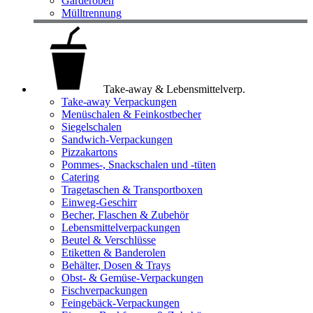
Garderoben
Mülltrennung
Take-away & Lebensmittelverp.
Take-away Verpackungen
Menüschalen & Feinkostbecher
Siegelschalen
Sandwich-Verpackungen
Pizzakartons
Pommes-, Snackschalen und -tüten
Catering
Tragetaschen & Transportboxen
Einweg-Geschirr
Becher, Flaschen & Zubehör
Lebensmittelverpackungen
Beutel & Verschlüsse
Etiketten & Banderolen
Behälter, Dosen & Trays
Obst- & Gemüse-Verpackungen
Fischverpackungen
Feingebäck-Verpackungen