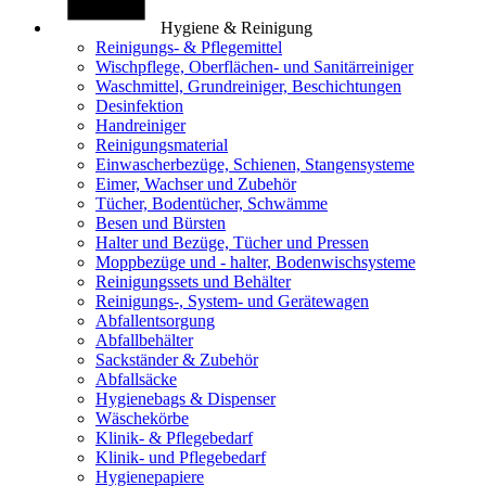
Hygiene & Reinigung
Reinigungs- & Pflegemittel
Wischpflege, Oberflächen- und Sanitärreiniger
Waschmittel, Grundreiniger, Beschichtungen
Desinfektion
Handreiniger
Reinigungsmaterial
Einwascherbezüge, Schienen, Stangensysteme
Eimer, Wachser und Zubehör
Tücher, Bodentücher, Schwämme
Besen und Bürsten
Halter und Bezüge, Tücher und Pressen
Moppbezüge und - halter, Bodenwischsysteme
Reinigungssets und Behälter
Reinigungs-, System- und Gerätewagen
Abfallentsorgung
Abfallbehälter
Sackständer & Zubehör
Abfallsäcke
Hygienebags & Dispenser
Wäschekörbe
Klinik- & Pflegebedarf
Klinik- und Pflegebedarf
Hygienepapiere