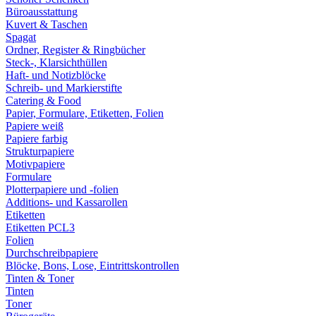
Büroausstattung
Kuvert & Taschen
Spagat
Ordner, Register & Ringbücher
Steck-, Klarsichthüllen
Haft- und Notizblöcke
Schreib- und Markierstifte
Catering & Food
Papier, Formulare, Etiketten, Folien
Papiere weiß
Papiere farbig
Strukturpapiere
Motivpapiere
Formulare
Plotterpapiere und -folien
Additions- und Kassarollen
Etiketten
Etiketten PCL3
Folien
Durchschreibpapiere
Blöcke, Bons, Lose, Eintrittskontrollen
Tinten & Toner
Tinten
Toner