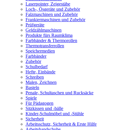
Laserpointer, Zeigestäbe
Loch-, Ösgeräte und Zubehör
Falzmaschinen und Zubehör
Frankiermaschinen und Zubehör
Prüfgeräte
Geldzählmaschinen
Produkte fürs Raumklima
Farbbänder & Thermorollen
Thermotransferrollen
Speichermedien
Farbbänder
Zubehör
Schulbedarf
Hefte, Einbände
Schreiben
Malen, Zeichnen
Basteln
Penale, Schultaschen und Rucksäcke
Spiele
Für Pädagogen
Sitzkissen und -bälle
Kinder-Schulmöbel und -Stühle
Sicherheit
Arbeitsschutz, Sicherheit & Erste Hilfe
Arbeitshandschuhe