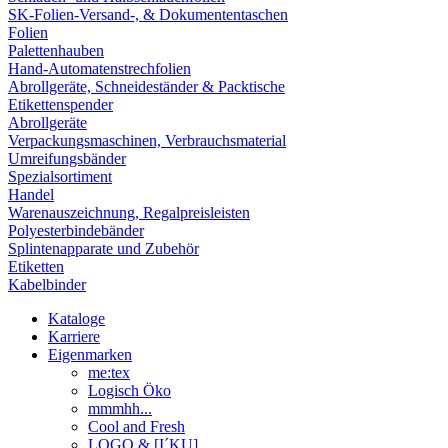
SK-Folien-Versand-, & Dokumententaschen
Folien
Palettenhauben
Hand-Automatenstrechfolien
Abrollgeräte, Schneideständer & Packtische
Etikettenspender
Abrollgeräte
Verpackungsmaschinen, Verbrauchsmaterial
Umreifungsbänder
Spezialsortiment
Handel
Warenauszeichnung, Regalpreisleisten
Polyesterbindebänder
Splintenapparate und Zubehör
Etiketten
Kabelbinder
Kataloge
Karriere
Eigenmarken
me:tex
Logisch Öko
mmmhh...
Cool and Fresh
LOGO & [I´KU]