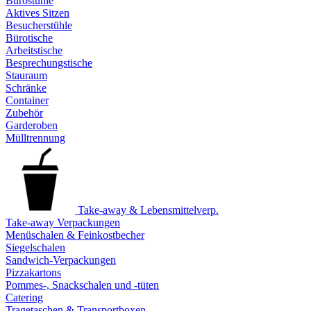
Bürostühle
Aktives Sitzen
Besucherstühle
Bürotische
Arbeitstische
Besprechungstische
Stauraum
Schränke
Container
Zubehör
Garderoben
Mülltrennung
Take-away & Lebensmittelverp.
Take-away Verpackungen
Menüschalen & Feinkostbecher
Siegelschalen
Sandwich-Verpackungen
Pizzakartons
Pommes-, Snackschalen und -tüten
Catering
Tragetaschen & Transportboxen