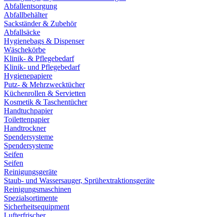
Abfallentsorgung
Abfallbehälter
Sackständer & Zubehör
Abfallsäcke
Hygienebags & Dispenser
Wäschekörbe
Klinik- & Pflegebedarf
Klinik- und Pflegebedarf
Hygienepapiere
Putz- & Mehrzwecktücher
Küchenrollen & Servietten
Kosmetik & Taschentücher
Handtuchpapier
Toilettenpapier
Handtrockner
Spendersysteme
Spendersysteme
Seifen
Seifen
Reinigungsgeräte
Staub- und Wassersauger, Sprühextraktionsgeräte
Reinigungsmaschinen
Spezialsortimente
Sicherheitsequipment
Lufterfrischer