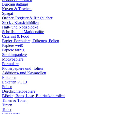
Büroausstattung
Kuvert & Taschen
Spagat
Ordner, Register & Ringbücher
Steck-, Klarsichthüllen
Haft- und Notizblöcke
Schreib- und Markierstifte
Catering & Food
Papier, Formulare, Etiketten, Folien
Papiere weiß
Papiere farbig
Strukturpapiere
Motivpapiere
Formulare
Plotterpapiere und -folien
Additions- und Kassarollen
Etiketten
Etiketten PCL3
Folien
Durchschreibpapiere
Blöcke, Bons, Lose, Eintrittskontrollen
Tinten & Toner
Tinten
Toner