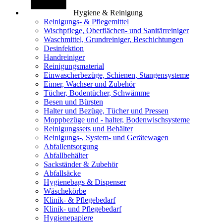
Hygiene & Reinigung
Reinigungs- & Pflegemittel
Wischpflege, Oberflächen- und Sanitärreiniger
Waschmittel, Grundreiniger, Beschichtungen
Desinfektion
Handreiniger
Reinigungsmaterial
Einwascherbezüge, Schienen, Stangensysteme
Eimer, Wachser und Zubehör
Tücher, Bodentücher, Schwämme
Besen und Bürsten
Halter und Bezüge, Tücher und Pressen
Moppbezüge und - halter, Bodenwischsysteme
Reinigungssets und Behälter
Reinigungs-, System- und Gerätewagen
Abfallentsorgung
Abfallbehälter
Sackständer & Zubehör
Abfallsäcke
Hygienebags & Dispenser
Wäschekörbe
Klinik- & Pflegebedarf
Klinik- und Pflegebedarf
Hygienepapiere