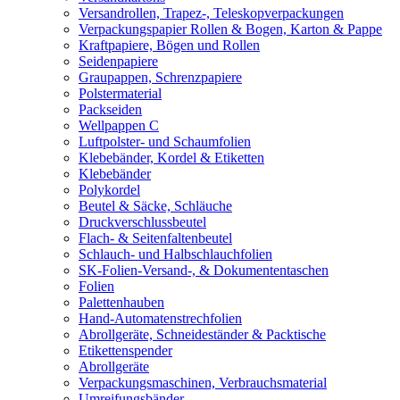
Versandrollen, Trapez-, Teleskopverpackungen
Verpackungspapier Rollen & Bogen, Karton & Pappe
Kraftpapiere, Bögen und Rollen
Seidenpapiere
Graupappen, Schrenzpapiere
Polstermaterial
Packseiden
Wellpappen C
Luftpolster- und Schaumfolien
Klebebänder, Kordel & Etiketten
Klebebänder
Polykordel
Beutel & Säcke, Schläuche
Druckverschlussbeutel
Flach- & Seitenfaltenbeutel
Schlauch- und Halbschlauchfolien
SK-Folien-Versand-, & Dokumententaschen
Folien
Palettenhauben
Hand-Automatenstrechfolien
Abrollgeräte, Schneideständer & Packtische
Etikettenspender
Abrollgeräte
Verpackungsmaschinen, Verbrauchsmaterial
Umreifungsbänder