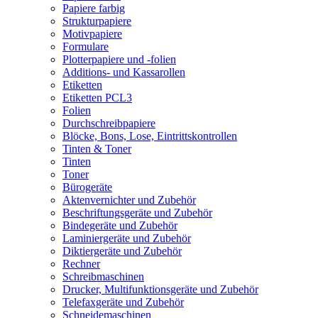
Papiere farbig
Strukturpapiere
Motivpapiere
Formulare
Plotterpapiere und -folien
Additions- und Kassarollen
Etiketten
Etiketten PCL3
Folien
Durchschreibpapiere
Blöcke, Bons, Lose, Eintrittskontrollen
Tinten & Toner
Tinten
Toner
Bürogeräte
Aktenvernichter und Zubehör
Beschriftungsgeräte und Zubehör
Bindegeräte und Zubehör
Laminiergeräte und Zubehör
Diktiergeräte und Zubehör
Rechner
Schreibmaschinen
Drucker, Multifunktionsgeräte und Zubehör
Telefaxgeräte und Zubehör
Schneidemaschinen