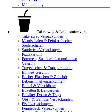
Garderoben
Mülltrennung
Take-away & Lebensmittelverp.
Take-away Verpackungen
Menüschalen & Feinkostbecher
Siegelschalen
Sandwich-Verpackungen
Pizzakartons
Pommes-, Snackschalen und -tüten
Catering
Tragetaschen & Transportboxen
Einweg-Geschirr
Becher, Flaschen & Zubehör
Lebensmittelverpackungen
Beutel & Verschlüsse
Etiketten & Banderolen
Behälter, Dosen & Trays
Obst- & Gemüse-Verpackungen
Fischverpackungen
Feingebäck-Verpackungen