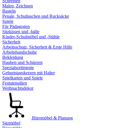
Schreiben
Malen, Zeichnen
Basteln
Penale, Schultaschen und Rucksäcke
Spiele
Für Pädagogen
Sitzkissen und -bälle
Kinder-Schulmöbel und -Stühle
Sicherheit
Arbeitsschutz, Sicherheit & Erste Hilfe
Arbeitshandschuhe
Bekleidung
Hauben und Schürzen
Spezialsortimente
Geburtstagskerzen mit Halter
Spielkarten und Spiele
Festutensilien
Weihnachtsdekor
Büromöbel & Planung
Sitzmöbel