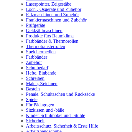
Laserpointer, Zeigestäbe
Loch-, Ösgeräte und Zubehör
Falzmaschinen und Zubehör
Frankiermaschinen und Zubehör
Prüfgeräte
Geldzählmaschinen
Produkte fürs Raumklima
Farbbänder & Thermorollen
Thermotransferrollen
Speichermedien
Farbbänder
Zubehör
Schulbedarf
Hefte, Einbände
Schreiben
Malen, Zeichnen
Basteln
Penale, Schultaschen und Rucksäcke
Spiele
Für Pädagogen
Sitzkissen und -bälle
Kinder-Schulmöbel und -Stühle
Sicherheit
Arbeitsschutz, Sicherheit & Erste Hilfe
Arbeitshandschuhe