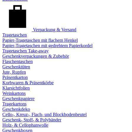
Verpackung & Versand
Tragetaschen
Papier-Tragetaschen mit flachem Henkel
Papier-Tragetaschen mit gedrehtem Papierkordel
Tragetaschen Take-away
Geschenkverpackungen & Zubehör
Flaschentaschen
Geschenktüten
Jute, Rupfen
Präsentkarton
Korbwaren & Präsentkörbe
Klarsichtfolien
Weinkartons
Geschenkpapiere
Tragekartons
Geschenkdeko
Cello-, Kreuz-, Flach- und Blockbodenbeutel
Geschenk- Stoff- & Polybänder
Holz- & Cellophanwolle
Geschenkboxen