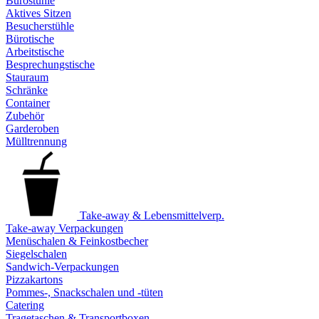
Bürostühle
Aktives Sitzen
Besucherstühle
Bürotische
Arbeitstische
Besprechungstische
Stauraum
Schränke
Container
Zubehör
Garderoben
Mülltrennung
Take-away & Lebensmittelverp.
Take-away Verpackungen
Menüschalen & Feinkostbecher
Siegelschalen
Sandwich-Verpackungen
Pizzakartons
Pommes-, Snackschalen und -tüten
Catering
Tragetaschen & Transportboxen