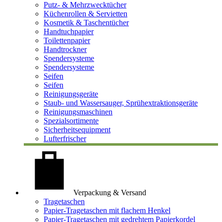
Putz- & Mehrzwecktücher
Küchenrollen & Servietten
Kosmetik & Taschentücher
Handtuchpapier
Toilettenpapier
Handtrockner
Spendersysteme
Spendersysteme
Seifen
Seifen
Reinigungsgeräte
Staub- und Wassersauger, Sprühextraktionsgeräte
Reinigungsmaschinen
Spezialsortimente
Sicherheitsequipment
Lufterfrischer
Verpackung & Versand
Tragetaschen
Papier-Tragetaschen mit flachem Henkel
Papier-Tragetaschen mit gedrehtem Papierkordel