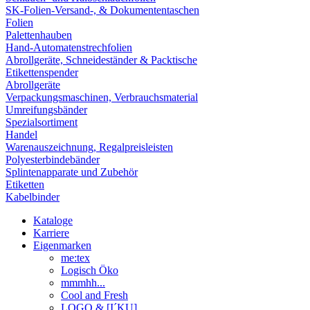
SK-Folien-Versand-, & Dokumententaschen
Folien
Palettenhauben
Hand-Automatenstrechfolien
Abrollgeräte, Schneideständer & Packtische
Etikettenspender
Abrollgeräte
Verpackungsmaschinen, Verbrauchsmaterial
Umreifungsbänder
Spezialsortiment
Handel
Warenauszeichnung, Regalpreisleisten
Polyesterbindebänder
Splintenapparate und Zubehör
Etiketten
Kabelbinder
Kataloge
Karriere
Eigenmarken
me:tex
Logisch Öko
mmmhh...
Cool and Fresh
LOGO & [I´KU]