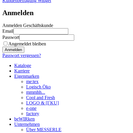
Kundenbefragung Widget
Anmelden
Anmelden Geschäftskunde
Email
Passwort
Angemeldet bleiben
Anmelden
Passwort vergessen?
Kataloge
Karriere
Eigenmarken
me:tex
Logisch Öko
mmmhh...
Cool and Fresh
LOGO & [I´KU]
e-one
factory
beWIRken
Unternehmen
Über MESSERLE