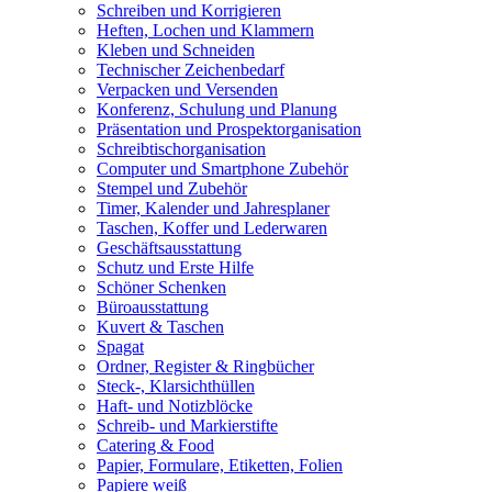
Schreiben und Korrigieren
Heften, Lochen und Klammern
Kleben und Schneiden
Technischer Zeichenbedarf
Verpacken und Versenden
Konferenz, Schulung und Planung
Präsentation und Prospektorganisation
Schreibtischorganisation
Computer und Smartphone Zubehör
Stempel und Zubehör
Timer, Kalender und Jahresplaner
Taschen, Koffer und Lederwaren
Geschäftsausstattung
Schutz und Erste Hilfe
Schöner Schenken
Büroausstattung
Kuvert & Taschen
Spagat
Ordner, Register & Ringbücher
Steck-, Klarsichthüllen
Haft- und Notizblöcke
Schreib- und Markierstifte
Catering & Food
Papier, Formulare, Etiketten, Folien
Papiere weiß