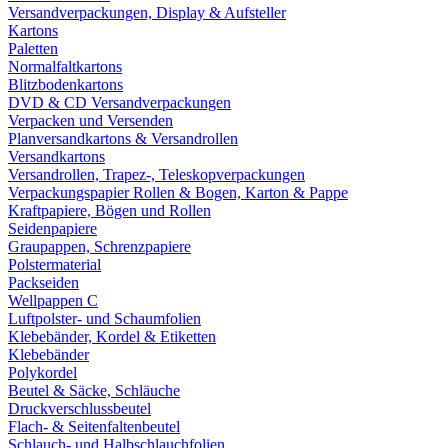
Versandverpackungen, Display & Aufsteller
Kartons
Paletten
Normalfaltkartons
Blitzbodenkartons
DVD & CD Versandverpackungen
Verpacken und Versenden
Planversandkartons & Versandrollen
Versandkartons
Versandrollen, Trapez-, Teleskopverpackungen
Verpackungspapier Rollen & Bogen, Karton & Pappe
Kraftpapiere, Bögen und Rollen
Seidenpapiere
Graupappen, Schrenzpapiere
Polstermaterial
Packseiden
Wellpappen C
Luftpolster- und Schaumfolien
Klebebänder, Kordel & Etiketten
Klebebänder
Polykordel
Beutel & Säcke, Schläuche
Druckverschlussbeutel
Flach- & Seitenfaltenbeutel
Schlauch- und Halbschlauchfolien