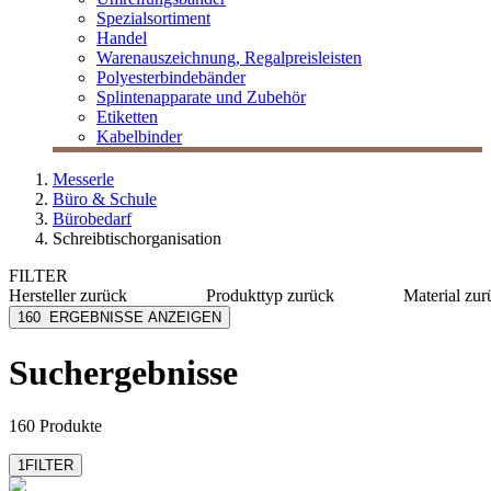
Spezialsortiment
Handel
Warenauszeichnung, Regalpreisleisten
Polyesterbindebänder
Splintenapparate und Zubehör
Etiketten
Kabelbinder
Messerle
Büro & Schule
Bürobedarf
Schreibtischorganisation
FILTER
Hersteller
zurück
Produkttyp
zurück
Material
zur
Alco
Adapter
Kunststo
160
ERGEBNISSE ANZEIGEN
Arlac
Akku
Polystyr
Bic
Batterien
Acryl
Suchergebnisse
Dataflex feeling at work
Haftnotizen
Bambus
Deflecto
Hefter
PP
mehr anzeigen
mehr anzeigen
mehr anzeig
160 Produkte
1
FILTER