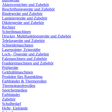
Bürogeräte
Aktenvernichter und Zubehör
Beschriftungsgeräte und Zubehör
Bindegeräte und Zubehör
Laminiergeräte und Zubehör
Diktiergeräte und Zubehör
Rechner
Schreibmaschinen
Drucker, Multifunktionsgeräte und Zubehör
Telefaxgeräte und Zubehör
Schneidemaschinen
Laserpointer, Zeigestäbe
Loch-, Ösgeräte und Zubehör
Falzmaschinen und Zubehör
Frankiermaschinen und Zubehör
Prüfgeräte
Geldzählmaschinen
Produkte fürs Raumklima
Farbbänder & Thermorollen
Thermotransferrollen
Speichermedien
Farbbänder
Zubehör
Schulbedarf
Hefte, Einbände