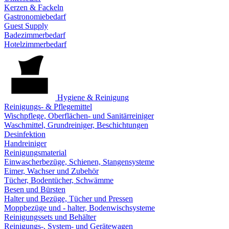
Kerzen & Fackeln
Gastronomiebedarf
Guest Supply
Badezimmerbedarf
Hotelzimmerbedarf
Hygiene & Reinigung
Reinigungs- & Pflegemittel
Wischpflege, Oberflächen- und Sanitärreiniger
Waschmittel, Grundreiniger, Beschichtungen
Desinfektion
Handreiniger
Reinigungsmaterial
Einwascherbezüge, Schienen, Stangensysteme
Eimer, Wachser und Zubehör
Tücher, Bodentücher, Schwämme
Besen und Bürsten
Halter und Bezüge, Tücher und Pressen
Moppbezüge und - halter, Bodenwischsysteme
Reinigungssets und Behälter
Reinigungs-, System- und Gerätewagen