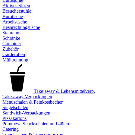
Bürostühle
Aktives Sitzen
Besucherstühle
Bürotische
Arbeitstische
Besprechungstische
Stauraum
Schränke
Container
Zubehör
Garderoben
Mülltrennung
Take-away & Lebensmittelverp.
Take-away Verpackungen
Menüschalen & Feinkostbecher
Siegelschalen
Sandwich-Verpackungen
Pizzakartons
Pommes-, Snackschalen und -tüten
Catering
Tragetaschen & Transportboxen