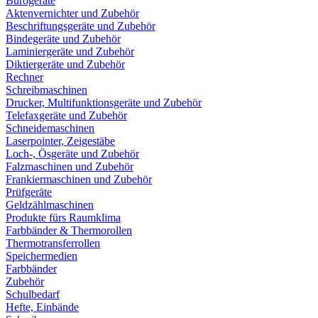
Bürogeräte
Aktenvernichter und Zubehör
Beschriftungsgeräte und Zubehör
Bindegeräte und Zubehör
Laminiergeräte und Zubehör
Diktiergeräte und Zubehör
Rechner
Schreibmaschinen
Drucker, Multifunktionsgeräte und Zubehör
Telefaxgeräte und Zubehör
Schneidemaschinen
Laserpointer, Zeigestäbe
Loch-, Ösgeräte und Zubehör
Falzmaschinen und Zubehör
Frankiermaschinen und Zubehör
Prüfgeräte
Geldzählmaschinen
Produkte fürs Raumklima
Farbbänder & Thermorollen
Thermotransferrollen
Speichermedien
Farbbänder
Zubehör
Schulbedarf
Hefte, Einbände