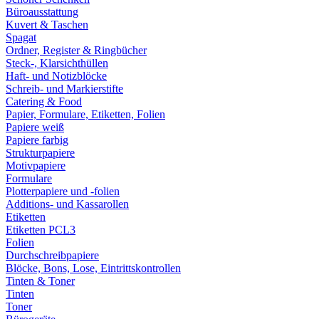
Büroausstattung
Kuvert & Taschen
Spagat
Ordner, Register & Ringbücher
Steck-, Klarsichthüllen
Haft- und Notizblöcke
Schreib- und Markierstifte
Catering & Food
Papier, Formulare, Etiketten, Folien
Papiere weiß
Papiere farbig
Strukturpapiere
Motivpapiere
Formulare
Plotterpapiere und -folien
Additions- und Kassarollen
Etiketten
Etiketten PCL3
Folien
Durchschreibpapiere
Blöcke, Bons, Lose, Eintrittskontrollen
Tinten & Toner
Tinten
Toner