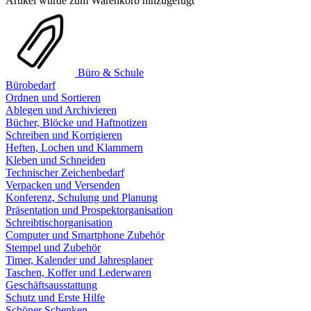
Artikel wurde zum Warenkorb hinzugefügt
Büro & Schule
Bürobedarf
Ordnen und Sortieren
Ablegen und Archivieren
Bücher, Blöcke und Haftnotizen
Schreiben und Korrigieren
Heften, Lochen und Klammern
Kleben und Schneiden
Technischer Zeichenbedarf
Verpacken und Versenden
Konferenz, Schulung und Planung
Präsentation und Prospektorganisation
Schreibtischorganisation
Computer und Smartphone Zubehör
Stempel und Zubehör
Timer, Kalender und Jahresplaner
Taschen, Koffer und Lederwaren
Geschäftsausstattung
Schutz und Erste Hilfe
Schöner Schenken