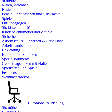
Schreiben
Malen, Zeichnen
Basteln
Penale, Schultaschen und Rucksäcke
Spiele
Für Pädagogen
Sitzkissen und -bälle
Kinder-Schulmöbel und -Stühle
Sicherheit
Arbeitsschutz, Sicherheit & Erste Hilfe
Arbeitshandschuhe
Bekleidung
Hauben und Schürzen
Spezialsortimente
Geburtstagskerzen mit Halter
Spielkarten und Spiele
Festutensilien
Weihnachtsdekor
Büromöbel & Planung
Sitzmöbel