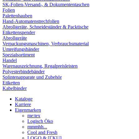
SK-Folien-Versand-, & Dokumententaschen
Folien
Palettenhauben
Hand-Automatenstrechfolien
Abrollgeräte, Schneideständer & Packtische
Etikettenspender
Abrollgeräte
Verpackungsmaschinen, Verbrauchsmaterial
Umreifungsbänder
Spezialsortiment
Handel
Warenauszeichnung, Regalpreisleisten
Polyesterbindebänder
Splintenapparate und Zubehör
Etiketten
Kabelbinder
Kataloge
Karriere
Eigenmarken
me:tex
Logisch Öko
mmmhh...
Cool and Fresh
LOGO & [I´KU]