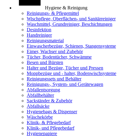
Hygiene & Reinigung
Reinigungs- & Pflegemittel
Wischpflege, Oberflächen- und Sanitärreiniger
Waschmittel, Grundreiniger, Beschichtungen
Desinfektion
Handreiniger
Reinigungsmaterial
Einwascherbezüge, Schienen, Stangensysteme
Eimer, Wachser und Zubehör
Tücher, Bodentücher, Schwämme
Besen und Bürsten
Halter und Bezüge, Tücher und Pressen
Moppbezüge und - halter, Bodenwischsysteme
Reinigungssets und Behälter
Reinigungs-, System- und Gerätewagen
Abfallentsorgung
Abfallbehälter
Sackständer & Zubehör
Abfallsäcke
Hygienebags & Dispenser
Wäschekörbe
Klinik- & Pflegebedarf
Klinik- und Pflegebedarf
Hygienepapiere