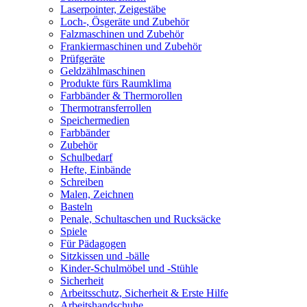
Laserpointer, Zeigestäbe
Loch-, Ösgeräte und Zubehör
Falzmaschinen und Zubehör
Frankiermaschinen und Zubehör
Prüfgeräte
Geldzählmaschinen
Produkte fürs Raumklima
Farbbänder & Thermorollen
Thermotransferrollen
Speichermedien
Farbbänder
Zubehör
Schulbedarf
Hefte, Einbände
Schreiben
Malen, Zeichnen
Basteln
Penale, Schultaschen und Rucksäcke
Spiele
Für Pädagogen
Sitzkissen und -bälle
Kinder-Schulmöbel und -Stühle
Sicherheit
Arbeitsschutz, Sicherheit & Erste Hilfe
Arbeitshandschuhe