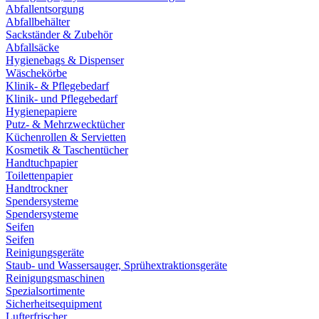
Abfallentsorgung
Abfallbehälter
Sackständer & Zubehör
Abfallsäcke
Hygienebags & Dispenser
Wäschekörbe
Klinik- & Pflegebedarf
Klinik- und Pflegebedarf
Hygienepapiere
Putz- & Mehrzwecktücher
Küchenrollen & Servietten
Kosmetik & Taschentücher
Handtuchpapier
Toilettenpapier
Handtrockner
Spendersysteme
Spendersysteme
Seifen
Seifen
Reinigungsgeräte
Staub- und Wassersauger, Sprühextraktionsgeräte
Reinigungsmaschinen
Spezialsortimente
Sicherheitsequipment
Lufterfrischer