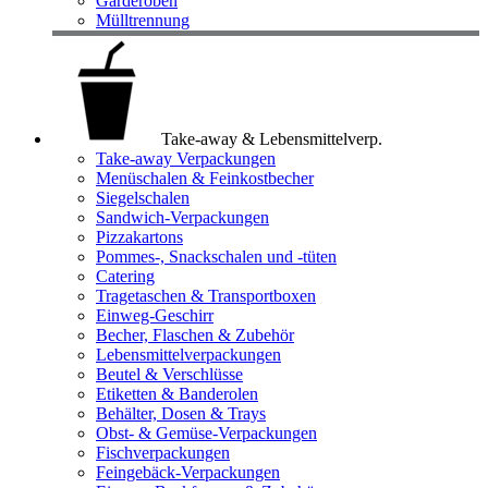
Garderoben
Mülltrennung
Take-away & Lebensmittelverp.
Take-away Verpackungen
Menüschalen & Feinkostbecher
Siegelschalen
Sandwich-Verpackungen
Pizzakartons
Pommes-, Snackschalen und -tüten
Catering
Tragetaschen & Transportboxen
Einweg-Geschirr
Becher, Flaschen & Zubehör
Lebensmittelverpackungen
Beutel & Verschlüsse
Etiketten & Banderolen
Behälter, Dosen & Trays
Obst- & Gemüse-Verpackungen
Fischverpackungen
Feingebäck-Verpackungen