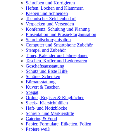
Schreiben und Korrigieren
Heften, Lochen und Klammern
Kleben und Schneiden
Technischer Zeichenbedarf
Verpacken und Versenden
Konferenz, Schulung und Planung
Präsentation und Prospektorganisation
Schreibtischorganisation
Computer und Smartphone Zubehör
Stempel und Zubehör
Timer, Kalender und Jahresplaner
Taschen, Koffer und Lederwaren
Geschäftsausstattung
Schutz und Erste Hilfe
Schöner Schenken
Büroausstattung
Kuvert & Taschen
Spagat
Ordner, Register & Ringbücher
Steck-, Klarsichthüllen
Haft- und Notizblöcke
Schreib- und Markierstifte
Catering & Food
Papier, Formulare, Etiketten, Folien
Papiere weiß