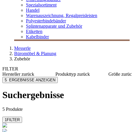
Spezialsortiment
Handel
Warenauszeichnung, Regalpreisleisten
Polyesterbindebänder
Splintenapparate und Zubehör
Etiketten
Kabelbinder
Messerle
Büromöbel & Planung
Zubehör
FILTER
Hersteller
zurück
Produkttyp
zurück
Größe
zurüc
Caimi
Garderoben
30x12,5
5
ERGEBNISSE ANZEIGEN
Neudörfler
Mülltrennung
167 cm 
Nowy Styl
Suchergebnisse
5 Produkte
1
FILTER