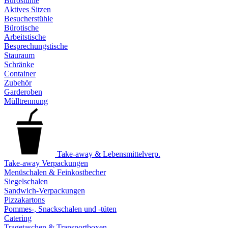
Bürostühle
Aktives Sitzen
Besucherstühle
Bürotische
Arbeitstische
Besprechungstische
Stauraum
Schränke
Container
Zubehör
Garderoben
Mülltrennung
Take-away & Lebensmittelverp.
Take-away Verpackungen
Menüschalen & Feinkostbecher
Siegelschalen
Sandwich-Verpackungen
Pizzakartons
Pommes-, Snackschalen und -tüten
Catering
Tragetaschen & Transportboxen