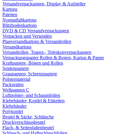
Versandverpackungen, Display & Aufsteller
Kartons
Paletten
Normalfaltkartons
Blitzbodenkartons
DVD & CD Versandverpackungen
Verpacken und Versenden
Planversandkartons & Versandrollen
Versandkartons
Versandrollen, Trapez-, Teleskopverpackungen
Verpackungspapier Rollen & Bogen, Karton & Pappe
Kraftpapiere, Bögen und Rollen
Seidenpapiere
Graupappen, Schrenzpapiere
Polstermaterial
Packseiden
Wellpappen C
Luftpolster- und Schaumfolien
Klebebänder, Kordel & Etiketten
Klebebänder
Polykordel
Beutel & Säcke, Schläuche
Druckverschlussbeutel
Flach- & Seitenfaltenbeutel
Schlauch- und Halbschlauchfolien