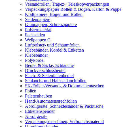
Versandrollen, Trapez-, Teleskopverpackungen
Verpackungspapier Rollen & Bogen, Karton & Pappe
Kraftpapiere, Bögen und Rollen
Seidenpapiere
Graupappen, Schrenzpapiere
Polstermaterial
Packseiden
Wellpappen C
Luftpolster- und Schaumfolien
Klebebänder, Kordel & Etiketten
Klebebänder
Polykordel
Beutel & Säcke, Schläuche
Druckverschlussbeutel
Flach- & Seitenfaltenbeutel
Schlauch- und Halbschlauchfolien
SK-Folien-Versand-, & Dokumententaschen
Folien
Palettenhauben
Hand-Automatenstrechfolien
Abrollgeräte, Schneideständer & Packtische
Etikettenspender
Abrollgeräte
Verpackungsmaschinen, Verbrauchsmaterial
Umreifungsbänder