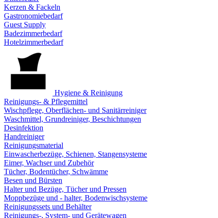
Kerzen & Fackeln
Gastronomiebedarf
Guest Supply
Badezimmerbedarf
Hotelzimmerbedarf
Hygiene & Reinigung
Reinigungs- & Pflegemittel
Wischpflege, Oberflächen- und Sanitärreiniger
Waschmittel, Grundreiniger, Beschichtungen
Desinfektion
Handreiniger
Reinigungsmaterial
Einwascherbezüge, Schienen, Stangensysteme
Eimer, Wachser und Zubehör
Tücher, Bodentücher, Schwämme
Besen und Bürsten
Halter und Bezüge, Tücher und Pressen
Moppbezüge und - halter, Bodenwischsysteme
Reinigungssets und Behälter
Reinigungs-, System- und Gerätewagen