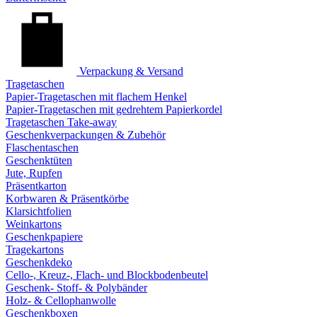
Verpackung & Versand
Tragetaschen
Papier-Tragetaschen mit flachem Henkel
Papier-Tragetaschen mit gedrehtem Papierkordel
Tragetaschen Take-away
Geschenkverpackungen & Zubehör
Flaschentaschen
Geschenktüten
Jute, Rupfen
Präsentkarton
Korbwaren & Präsentkörbe
Klarsichtfolien
Weinkartons
Geschenkpapiere
Tragekartons
Geschenkdeko
Cello-, Kreuz-, Flach- und Blockbodenbeutel
Geschenk- Stoff- & Polybänder
Holz- & Cellophanwolle
Geschenkboxen