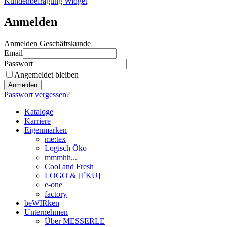
Kundenbefragung Widget
Anmelden
Anmelden Geschäftskunde
Email
Passwort
Angemeldet bleiben
Anmelden
Passwort vergessen?
Kataloge
Karriere
Eigenmarken
me:tex
Logisch Öko
mmmhh...
Cool and Fresh
LOGO & [I´KU]
e-one
factory
beWIRken
Unternehmen
Über MESSERLE