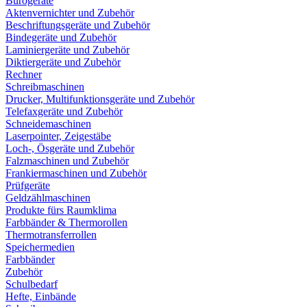
Bürogeräte
Aktenvernichter und Zubehör
Beschriftungsgeräte und Zubehör
Bindegeräte und Zubehör
Laminiergeräte und Zubehör
Diktiergeräte und Zubehör
Rechner
Schreibmaschinen
Drucker, Multifunktionsgeräte und Zubehör
Telefaxgeräte und Zubehör
Schneidemaschinen
Laserpointer, Zeigestäbe
Loch-, Ösgeräte und Zubehör
Falzmaschinen und Zubehör
Frankiermaschinen und Zubehör
Prüfgeräte
Geldzählmaschinen
Produkte fürs Raumklima
Farbbänder & Thermorollen
Thermotransferrollen
Speichermedien
Farbbänder
Zubehör
Schulbedarf
Hefte, Einbände