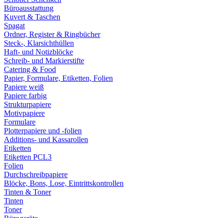
Büroausstattung
Kuvert & Taschen
Spagat
Ordner, Register & Ringbücher
Steck-, Klarsichthüllen
Haft- und Notizblöcke
Schreib- und Markierstifte
Catering & Food
Papier, Formulare, Etiketten, Folien
Papiere weiß
Papiere farbig
Strukturpapiere
Motivpapiere
Formulare
Plotterpapiere und -folien
Additions- und Kassarollen
Etiketten
Etiketten PCL3
Folien
Durchschreibpapiere
Blöcke, Bons, Lose, Eintrittskontrollen
Tinten & Toner
Tinten
Toner