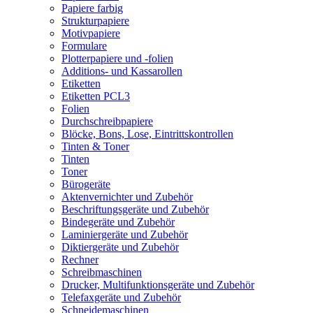
Papiere farbig
Strukturpapiere
Motivpapiere
Formulare
Plotterpapiere und -folien
Additions- und Kassarollen
Etiketten
Etiketten PCL3
Folien
Durchschreibpapiere
Blöcke, Bons, Lose, Eintrittskontrollen
Tinten & Toner
Tinten
Toner
Bürogeräte
Aktenvernichter und Zubehör
Beschriftungsgeräte und Zubehör
Bindegeräte und Zubehör
Laminiergeräte und Zubehör
Diktiergeräte und Zubehör
Rechner
Schreibmaschinen
Drucker, Multifunktionsgeräte und Zubehör
Telefaxgeräte und Zubehör
Schneidemaschinen