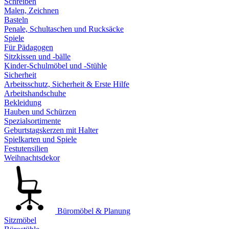
Schreiben
Malen, Zeichnen
Basteln
Penale, Schultaschen und Rucksäcke
Spiele
Für Pädagogen
Sitzkissen und -bälle
Kinder-Schulmöbel und -Stühle
Sicherheit
Arbeitsschutz, Sicherheit & Erste Hilfe
Arbeitshandschuhe
Bekleidung
Hauben und Schürzen
Spezialsortimente
Geburtstagskerzen mit Halter
Spielkarten und Spiele
Festutensilien
Weihnachtsdekor
Büromöbel & Planung
Sitzmöbel