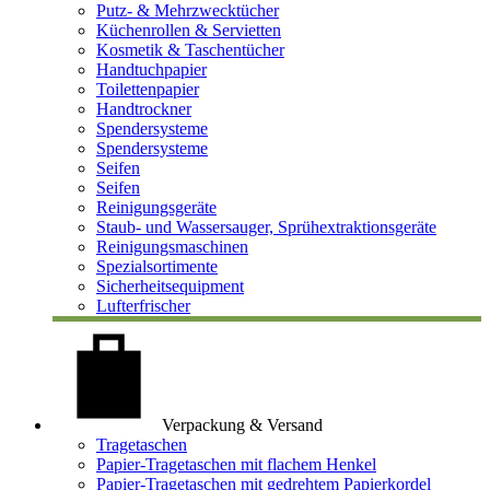
Putz- & Mehrzwecktücher
Küchenrollen & Servietten
Kosmetik & Taschentücher
Handtuchpapier
Toilettenpapier
Handtrockner
Spendersysteme
Spendersysteme
Seifen
Seifen
Reinigungsgeräte
Staub- und Wassersauger, Sprühextraktionsgeräte
Reinigungsmaschinen
Spezialsortimente
Sicherheitsequipment
Lufterfrischer
Verpackung & Versand
Tragetaschen
Papier-Tragetaschen mit flachem Henkel
Papier-Tragetaschen mit gedrehtem Papierkordel