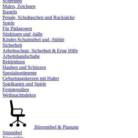
Schreiben
Malen, Zeichnen
Basteln
Penale, Schultaschen und Rucksäcke
Spiele
Für Pädagogen
Sitzkissen und -bälle
Kinder-Schulmöbel und -Stühle
Sicherheit
Arbeitsschutz, Sicherheit & Erste Hilfe
Arbeitshandschuhe
Bekleidung
Hauben und Schürzen
Spezialsortimente
Geburtstagskerzen mit Halter
Spielkarten und Spiele
Festutensilien
Weihnachtsdekor
Büromöbel & Planung
Sitzmöbel