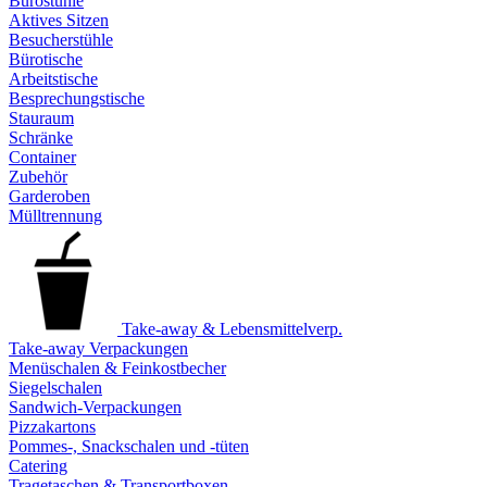
Bürostühle
Aktives Sitzen
Besucherstühle
Bürotische
Arbeitstische
Besprechungstische
Stauraum
Schränke
Container
Zubehör
Garderoben
Mülltrennung
Take-away & Lebensmittelverp.
Take-away Verpackungen
Menüschalen & Feinkostbecher
Siegelschalen
Sandwich-Verpackungen
Pizzakartons
Pommes-, Snackschalen und -tüten
Catering
Tragetaschen & Transportboxen