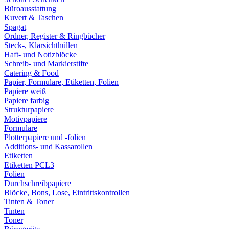
Büroausstattung
Kuvert & Taschen
Spagat
Ordner, Register & Ringbücher
Steck-, Klarsichthüllen
Haft- und Notizblöcke
Schreib- und Markierstifte
Catering & Food
Papier, Formulare, Etiketten, Folien
Papiere weiß
Papiere farbig
Strukturpapiere
Motivpapiere
Formulare
Plotterpapiere und -folien
Additions- und Kassarollen
Etiketten
Etiketten PCL3
Folien
Durchschreibpapiere
Blöcke, Bons, Lose, Eintrittskontrollen
Tinten & Toner
Tinten
Toner