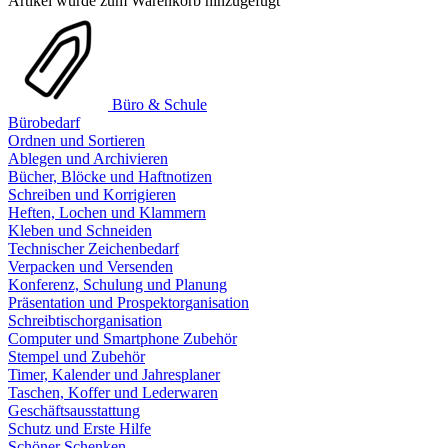
Artikel wurde zum Warenkorb hinzugefügt
Büro & Schule
Bürobedarf
Ordnen und Sortieren
Ablegen und Archivieren
Bücher, Blöcke und Haftnotizen
Schreiben und Korrigieren
Heften, Lochen und Klammern
Kleben und Schneiden
Technischer Zeichenbedarf
Verpacken und Versenden
Konferenz, Schulung und Planung
Präsentation und Prospektorganisation
Schreibtischorganisation
Computer und Smartphone Zubehör
Stempel und Zubehör
Timer, Kalender und Jahresplaner
Taschen, Koffer und Lederwaren
Geschäftsausstattung
Schutz und Erste Hilfe
Schöner Schenken