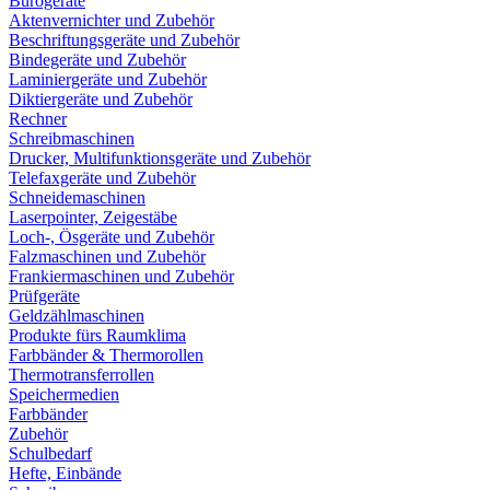
Bürogeräte
Aktenvernichter und Zubehör
Beschriftungsgeräte und Zubehör
Bindegeräte und Zubehör
Laminiergeräte und Zubehör
Diktiergeräte und Zubehör
Rechner
Schreibmaschinen
Drucker, Multifunktionsgeräte und Zubehör
Telefaxgeräte und Zubehör
Schneidemaschinen
Laserpointer, Zeigestäbe
Loch-, Ösgeräte und Zubehör
Falzmaschinen und Zubehör
Frankiermaschinen und Zubehör
Prüfgeräte
Geldzählmaschinen
Produkte fürs Raumklima
Farbbänder & Thermorollen
Thermotransferrollen
Speichermedien
Farbbänder
Zubehör
Schulbedarf
Hefte, Einbände