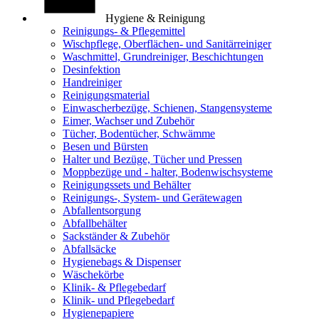
Hygiene & Reinigung
Reinigungs- & Pflegemittel
Wischpflege, Oberflächen- und Sanitärreiniger
Waschmittel, Grundreiniger, Beschichtungen
Desinfektion
Handreiniger
Reinigungsmaterial
Einwascherbezüge, Schienen, Stangensysteme
Eimer, Wachser und Zubehör
Tücher, Bodentücher, Schwämme
Besen und Bürsten
Halter und Bezüge, Tücher und Pressen
Moppbezüge und - halter, Bodenwischsysteme
Reinigungssets und Behälter
Reinigungs-, System- und Gerätewagen
Abfallentsorgung
Abfallbehälter
Sackständer & Zubehör
Abfallsäcke
Hygienebags & Dispenser
Wäschekörbe
Klinik- & Pflegebedarf
Klinik- und Pflegebedarf
Hygienepapiere