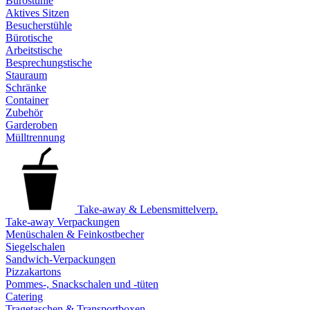
Bürostühle
Aktives Sitzen
Besucherstühle
Bürotische
Arbeitstische
Besprechungstische
Stauraum
Schränke
Container
Zubehör
Garderoben
Mülltrennung
Take-away & Lebensmittelverp.
Take-away Verpackungen
Menüschalen & Feinkostbecher
Siegelschalen
Sandwich-Verpackungen
Pizzakartons
Pommes-, Snackschalen und -tüten
Catering
Tragetaschen & Transportboxen