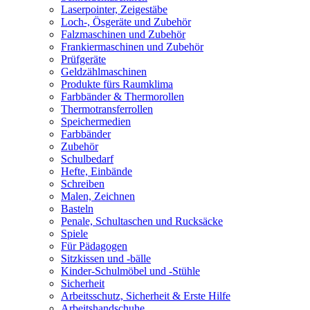
Laserpointer, Zeigestäbe
Loch-, Ösgeräte und Zubehör
Falzmaschinen und Zubehör
Frankiermaschinen und Zubehör
Prüfgeräte
Geldzählmaschinen
Produkte fürs Raumklima
Farbbänder & Thermorollen
Thermotransferrollen
Speichermedien
Farbbänder
Zubehör
Schulbedarf
Hefte, Einbände
Schreiben
Malen, Zeichnen
Basteln
Penale, Schultaschen und Rucksäcke
Spiele
Für Pädagogen
Sitzkissen und -bälle
Kinder-Schulmöbel und -Stühle
Sicherheit
Arbeitsschutz, Sicherheit & Erste Hilfe
Arbeitshandschuhe