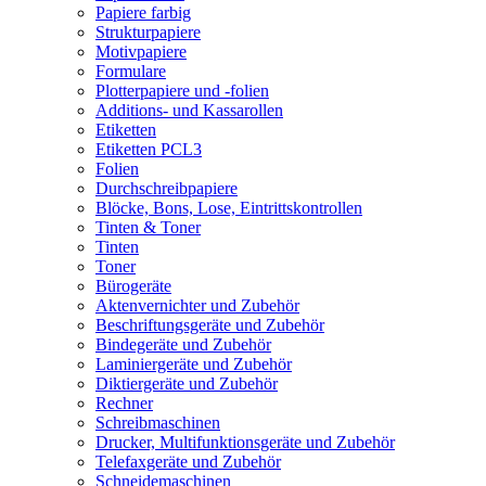
Papiere farbig
Strukturpapiere
Motivpapiere
Formulare
Plotterpapiere und -folien
Additions- und Kassarollen
Etiketten
Etiketten PCL3
Folien
Durchschreibpapiere
Blöcke, Bons, Lose, Eintrittskontrollen
Tinten & Toner
Tinten
Toner
Bürogeräte
Aktenvernichter und Zubehör
Beschriftungsgeräte und Zubehör
Bindegeräte und Zubehör
Laminiergeräte und Zubehör
Diktiergeräte und Zubehör
Rechner
Schreibmaschinen
Drucker, Multifunktionsgeräte und Zubehör
Telefaxgeräte und Zubehör
Schneidemaschinen