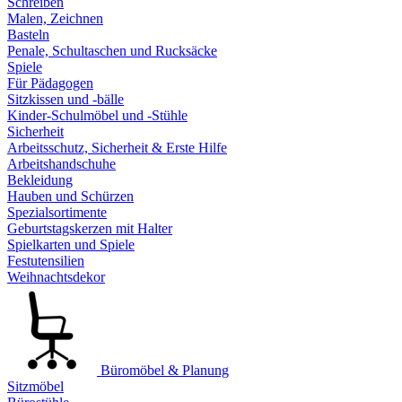
Schreiben
Malen, Zeichnen
Basteln
Penale, Schultaschen und Rucksäcke
Spiele
Für Pädagogen
Sitzkissen und -bälle
Kinder-Schulmöbel und -Stühle
Sicherheit
Arbeitsschutz, Sicherheit & Erste Hilfe
Arbeitshandschuhe
Bekleidung
Hauben und Schürzen
Spezialsortimente
Geburtstagskerzen mit Halter
Spielkarten und Spiele
Festutensilien
Weihnachtsdekor
Büromöbel & Planung
Sitzmöbel