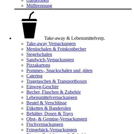
Garderoben
Mülltrennung
Take-away & Lebensmittelverp.
Take-away Verpackungen
Menüschalen & Feinkostbecher
Siegelschalen
Sandwich-Verpackungen
Pizzakartons
Pommes-, Snackschalen und -tüten
Catering
Tragetaschen & Transportboxen
Einweg-Geschirr
Becher, Flaschen & Zubehör
Lebensmittelverpackungen
Beutel & Verschlüsse
Etiketten & Banderolen
Behälter, Dosen & Trays
Obst- & Gemüse-Verpackungen
Fischverpackungen
Feingebäck-Verpackungen