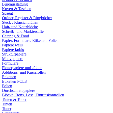
Büroausstattung
Kuvert & Taschen
Spagat
Ordner, Register & Ringbücher
Steck-, Klarsichthüllen
Haft- und Notizblöcke
Schreib- und Markierstifte
Catering & Food
Papier, Formulare, Etiketten, Folien
Papiere weiß
Papiere farbig
Strukturpapiere
Motivpapiere
Formulare
Plotterpapiere und -folien
Additions- und Kassarollen
Etiketten
Etiketten PCL3
Folien
Durchschreibpapiere
Blöcke, Bons, Lose, Eintrittskontrollen
Tinten & Toner
Tinten
Toner