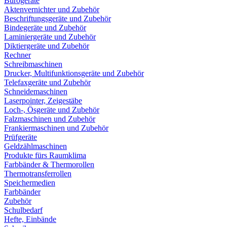
Bürogeräte
Aktenvernichter und Zubehör
Beschriftungsgeräte und Zubehör
Bindegeräte und Zubehör
Laminiergeräte und Zubehör
Diktiergeräte und Zubehör
Rechner
Schreibmaschinen
Drucker, Multifunktionsgeräte und Zubehör
Telefaxgeräte und Zubehör
Schneidemaschinen
Laserpointer, Zeigestäbe
Loch-, Ösgeräte und Zubehör
Falzmaschinen und Zubehör
Frankiermaschinen und Zubehör
Prüfgeräte
Geldzählmaschinen
Produkte fürs Raumklima
Farbbänder & Thermorollen
Thermotransferrollen
Speichermedien
Farbbänder
Zubehör
Schulbedarf
Hefte, Einbände