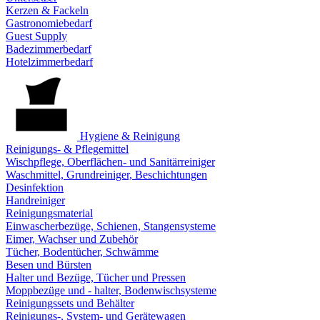
Kerzen & Fackeln
Gastronomiebedarf
Guest Supply
Badezimmerbedarf
Hotelzimmerbedarf
Hygiene & Reinigung
Reinigungs- & Pflegemittel
Wischpflege, Oberflächen- und Sanitärreiniger
Waschmittel, Grundreiniger, Beschichtungen
Desinfektion
Handreiniger
Reinigungsmaterial
Einwascherbezüge, Schienen, Stangensysteme
Eimer, Wachser und Zubehör
Tücher, Bodentücher, Schwämme
Besen und Bürsten
Halter und Bezüge, Tücher und Pressen
Moppbezüge und - halter, Bodenwischsysteme
Reinigungssets und Behälter
Reinigungs-, System- und Gerätewagen