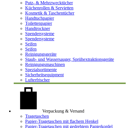
Putz- & Mehrzwecktücher
Küchenrollen & Servietten
Kosmetik & Taschentücher
Handtuchpapier
Toilettenpapier
Handtrockner
Spendersysteme
Spendersysteme
Seifen
Seifen
Reinigungsgeräte
Staub- und Wassersauger, Sprühextraktionsgeräte
Reinigungsmaschinen
Spezialsortimente
Sicherheitsequipment
Lufterfrischer
Verpackung & Versand
Tragetaschen
Papier-Tragetaschen mit flachem Henkel
Papier-Tragetaschen mit gedrehtem Papierkordel