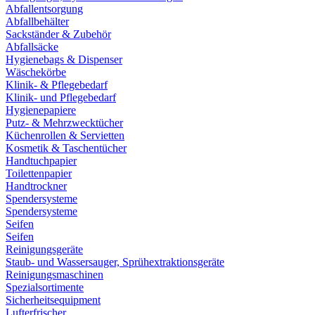
Abfallentsorgung
Abfallbehälter
Sackständer & Zubehör
Abfallsäcke
Hygienebags & Dispenser
Wäschekörbe
Klinik- & Pflegebedarf
Klinik- und Pflegebedarf
Hygienepapiere
Putz- & Mehrzwecktücher
Küchenrollen & Servietten
Kosmetik & Taschentücher
Handtuchpapier
Toilettenpapier
Handtrockner
Spendersysteme
Spendersysteme
Seifen
Seifen
Reinigungsgeräte
Staub- und Wassersauger, Sprühextraktionsgeräte
Reinigungsmaschinen
Spezialsortimente
Sicherheitsequipment
Lufterfrischer