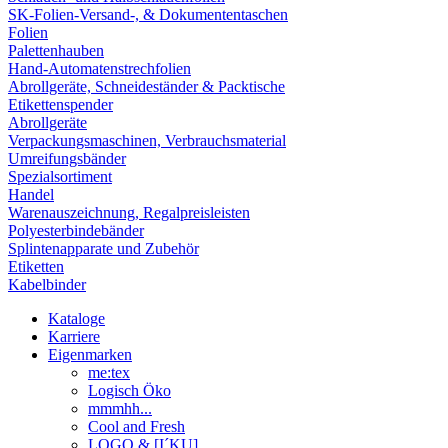
SK-Folien-Versand-, & Dokumententaschen
Folien
Palettenhauben
Hand-Automatenstrechfolien
Abrollgeräte, Schneideständer & Packtische
Etikettenspender
Abrollgeräte
Verpackungsmaschinen, Verbrauchsmaterial
Umreifungsbänder
Spezialsortiment
Handel
Warenauszeichnung, Regalpreisleisten
Polyesterbindebänder
Splintenapparate und Zubehör
Etiketten
Kabelbinder
Kataloge
Karriere
Eigenmarken
me:tex
Logisch Öko
mmmhh...
Cool and Fresh
LOGO & [I´KU]