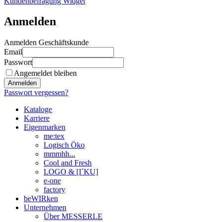
Kundenbefragung Widget
Anmelden
Anmelden Geschäftskunde
Email
Passwort
Angemeldet bleiben
Anmelden
Passwort vergessen?
Kataloge
Karriere
Eigenmarken
me:tex
Logisch Öko
mmmhh...
Cool and Fresh
LOGO & [I´KU]
e-one
factory
beWIRken
Unternehmen
Über MESSERLE