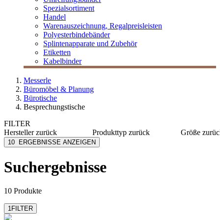
Spezialsortiment
Handel
Warenauszeichnung, Regalpreisleisten
Polyesterbindebänder
Splintenapparate und Zubehör
Etiketten
Kabelbinder
Messerle
Büromöbel & Planung
Bürotische
Besprechungstische
FILTER
Hersteller
zurück
Produkttyp
zurück
Größe
zurüc
Narbutas
Besprechungstische
160x80
10
ERGEBNISSE ANZEIGEN
Nowy Styl
Seminartische
200 x 80
180 x 80
Suchergebnisse
160 x 80
10 Produkte
1
FILTER