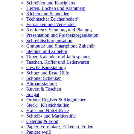
Schreiben und Korrigieren
Heften, Lochen und Klammern
Kleben und Schneiden
Technischer Zeichenbedarf
Verpacken und Versenden
Konferenz, Schulung und Planung
Präsentation und Prospektorganisation
Schreibtischorganisation
Computer und Smartphone Zubehör
Stempel und Zubehör
Timer, Kalender und Jahresplaner
Taschen, Koffer und Lederwaren
Geschäftsausstattung
Schutz und Erste Hilfe
Schöner Schenken
Büroausstattung
Kuvert & Taschen
Spagat
Ordner, Register & Ringbücher
Steck-, Klarsichthüllen
Haft- und Notizblöcke
Schreib- und Markierstifte
Catering & Food
Papier, Formulare, Etiketten, Folien
Papiere weiß