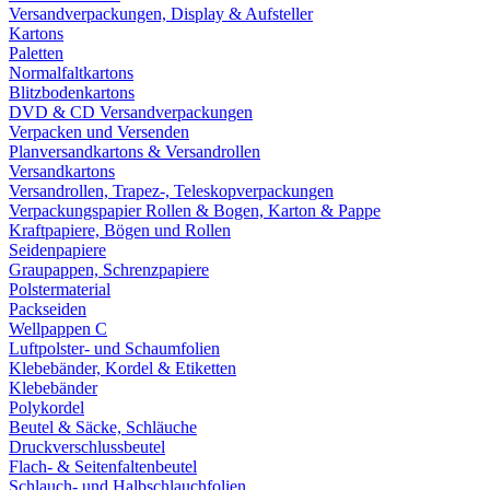
Versandverpackungen, Display & Aufsteller
Kartons
Paletten
Normalfaltkartons
Blitzbodenkartons
DVD & CD Versandverpackungen
Verpacken und Versenden
Planversandkartons & Versandrollen
Versandkartons
Versandrollen, Trapez-, Teleskopverpackungen
Verpackungspapier Rollen & Bogen, Karton & Pappe
Kraftpapiere, Bögen und Rollen
Seidenpapiere
Graupappen, Schrenzpapiere
Polstermaterial
Packseiden
Wellpappen C
Luftpolster- und Schaumfolien
Klebebänder, Kordel & Etiketten
Klebebänder
Polykordel
Beutel & Säcke, Schläuche
Druckverschlussbeutel
Flach- & Seitenfaltenbeutel
Schlauch- und Halbschlauchfolien