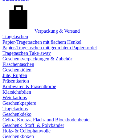
Verpackung & Versand
Tragetaschen
Papier-Tragetaschen mit flachem Henkel
Papier-Tragetaschen mit gedrehtem Papierkordel
Tragetaschen Take-away
Geschenkverpackungen & Zubehör
Flaschentaschen
Geschenktüten
Jute, Rupfen
Präsentkarton
Korbwaren & Präsentkörbe
Klarsichtfolien
Weinkartons
Geschenkpapiere
Tragekartons
Geschenkdeko
Cello-, Kreuz-, Flach- und Blockbodenbeutel
Geschenk- Stoff- & Polybänder
Holz- & Cellophanwolle
Geschenkboxen