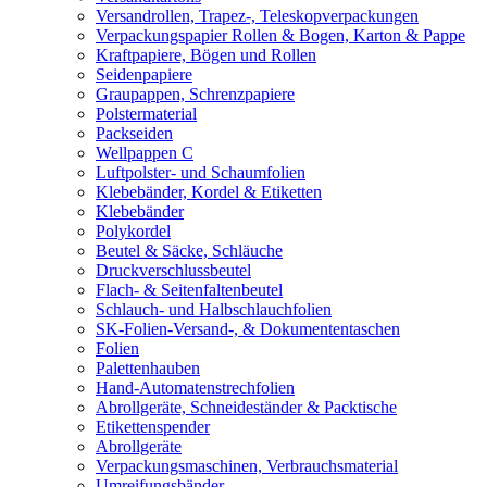
Versandrollen, Trapez-, Teleskopverpackungen
Verpackungspapier Rollen & Bogen, Karton & Pappe
Kraftpapiere, Bögen und Rollen
Seidenpapiere
Graupappen, Schrenzpapiere
Polstermaterial
Packseiden
Wellpappen C
Luftpolster- und Schaumfolien
Klebebänder, Kordel & Etiketten
Klebebänder
Polykordel
Beutel & Säcke, Schläuche
Druckverschlussbeutel
Flach- & Seitenfaltenbeutel
Schlauch- und Halbschlauchfolien
SK-Folien-Versand-, & Dokumententaschen
Folien
Palettenhauben
Hand-Automatenstrechfolien
Abrollgeräte, Schneideständer & Packtische
Etikettenspender
Abrollgeräte
Verpackungsmaschinen, Verbrauchsmaterial
Umreifungsbänder