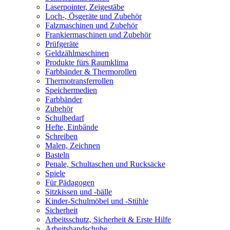
Laserpointer, Zeigestäbe
Loch-, Ösgeräte und Zubehör
Falzmaschinen und Zubehör
Frankiermaschinen und Zubehör
Prüfgeräte
Geldzählmaschinen
Produkte fürs Raumklima
Farbbänder & Thermorollen
Thermotransferrollen
Speichermedien
Farbbänder
Zubehör
Schulbedarf
Hefte, Einbände
Schreiben
Malen, Zeichnen
Basteln
Penale, Schultaschen und Rucksäcke
Spiele
Für Pädagogen
Sitzkissen und -bälle
Kinder-Schulmöbel und -Stühle
Sicherheit
Arbeitsschutz, Sicherheit & Erste Hilfe
Arbeitshandschuhe