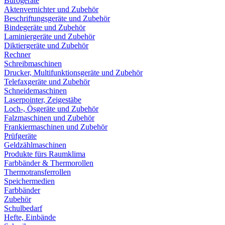
Bürogeräte
Aktenvernichter und Zubehör
Beschriftungsgeräte und Zubehör
Bindegeräte und Zubehör
Laminiergeräte und Zubehör
Diktiergeräte und Zubehör
Rechner
Schreibmaschinen
Drucker, Multifunktionsgeräte und Zubehör
Telefaxgeräte und Zubehör
Schneidemaschinen
Laserpointer, Zeigestäbe
Loch-, Ösgeräte und Zubehör
Falzmaschinen und Zubehör
Frankiermaschinen und Zubehör
Prüfgeräte
Geldzählmaschinen
Produkte fürs Raumklima
Farbbänder & Thermorollen
Thermotransferrollen
Speichermedien
Farbbänder
Zubehör
Schulbedarf
Hefte, Einbände