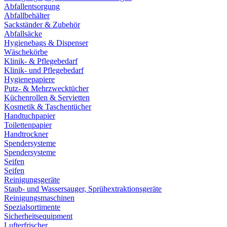
Abfallentsorgung
Abfallbehälter
Sackständer & Zubehör
Abfallsäcke
Hygienebags & Dispenser
Wäschekörbe
Klinik- & Pflegebedarf
Klinik- und Pflegebedarf
Hygienepapiere
Putz- & Mehrzwecktücher
Küchenrollen & Servietten
Kosmetik & Taschentücher
Handtuchpapier
Toilettenpapier
Handtrockner
Spendersysteme
Spendersysteme
Seifen
Seifen
Reinigungsgeräte
Staub- und Wassersauger, Sprühextraktionsgeräte
Reinigungsmaschinen
Spezialsortimente
Sicherheitsequipment
Lufterfrischer