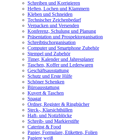
Schreiben und Korrigieren
Heften, Lochen und Klammern
Kleben und Schneiden
Technischer Zeichenbedarf
Verpacken und Versenden
Konferenz, Schulung und Planung
Präsentation und Prospektorganisation
Schreibtischorganisation
Computer und Smartphone Zubehör
Stempel und Zubehör
Timer, Kalender und Jahresplaner
Taschen, Koffer und Lederwaren
Geschäftsausstattung
Schutz und Erste Hilfe
Schöner Schenken
Büroausstattung
Kuvert & Taschen
Spagat
Ordner, Register & Ringbücher
Steck-, Klarsichthüllen
Haft- und Notizblöcke
Schreib- und Markierstifte
Catering & Food
Papier, Formulare, Etiketten, Folien
Papiere weiß