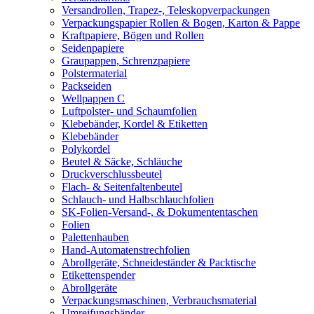
Versandrollen, Trapez-, Teleskopverpackungen
Verpackungspapier Rollen & Bogen, Karton & Pappe
Kraftpapiere, Bögen und Rollen
Seidenpapiere
Graupappen, Schrenzpapiere
Polstermaterial
Packseiden
Wellpappen C
Luftpolster- und Schaumfolien
Klebebänder, Kordel & Etiketten
Klebebänder
Polykordel
Beutel & Säcke, Schläuche
Druckverschlussbeutel
Flach- & Seitenfaltenbeutel
Schlauch- und Halbschlauchfolien
SK-Folien-Versand-, & Dokumententaschen
Folien
Palettenhauben
Hand-Automatenstrechfolien
Abrollgeräte, Schneideständer & Packtische
Etikettenspender
Abrollgeräte
Verpackungsmaschinen, Verbrauchsmaterial
Umreifungsbänder