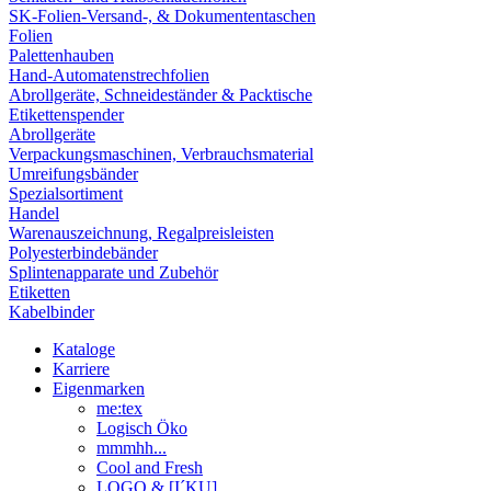
SK-Folien-Versand-, & Dokumententaschen
Folien
Palettenhauben
Hand-Automatenstrechfolien
Abrollgeräte, Schneideständer & Packtische
Etikettenspender
Abrollgeräte
Verpackungsmaschinen, Verbrauchsmaterial
Umreifungsbänder
Spezialsortiment
Handel
Warenauszeichnung, Regalpreisleisten
Polyesterbindebänder
Splintenapparate und Zubehör
Etiketten
Kabelbinder
Kataloge
Karriere
Eigenmarken
me:tex
Logisch Öko
mmmhh...
Cool and Fresh
LOGO & [I´KU]