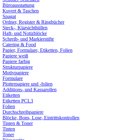
Büroausstattung
Kuvert & Taschen
Spagat
Ordner, Register & Ringbücher
Steck-, Klarsichthüllen
Haft- und Notizblöcke
Schreib- und Markierstifte
Catering & Food
Papier, Formulare, Etiketten, Folien
Papiere weiß
Papiere farbig
Strukturpapiere
Motivpapiere
Formulare
Plotterpapiere und -folien
Additions- und Kassarollen
Etiketten
Etiketten PCL3
Folien
Durchschreibpapiere
Blöcke, Bons, Lose, Eintrittskontrollen
Tinten & Toner
Tinten
Toner