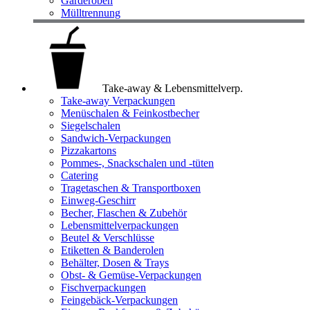
Garderoben
Mülltrennung
Take-away & Lebensmittelverp.
Take-away Verpackungen
Menüschalen & Feinkostbecher
Siegelschalen
Sandwich-Verpackungen
Pizzakartons
Pommes-, Snackschalen und -tüten
Catering
Tragetaschen & Transportboxen
Einweg-Geschirr
Becher, Flaschen & Zubehör
Lebensmittelverpackungen
Beutel & Verschlüsse
Etiketten & Banderolen
Behälter, Dosen & Trays
Obst- & Gemüse-Verpackungen
Fischverpackungen
Feingebäck-Verpackungen