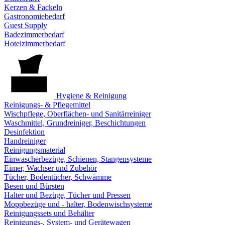
Kerzen & Fackeln
Gastronomiebedarf
Guest Supply
Badezimmerbedarf
Hotelzimmerbedarf
Hygiene & Reinigung
Reinigungs- & Pflegemittel
Wischpflege, Oberflächen- und Sanitärreiniger
Waschmittel, Grundreiniger, Beschichtungen
Desinfektion
Handreiniger
Reinigungsmaterial
Einwascherbezüge, Schienen, Stangensysteme
Eimer, Wachser und Zubehör
Tücher, Bodentücher, Schwämme
Besen und Bürsten
Halter und Bezüge, Tücher und Pressen
Moppbezüge und - halter, Bodenwischsysteme
Reinigungssets und Behälter
Reinigungs-, System- und Gerätewagen