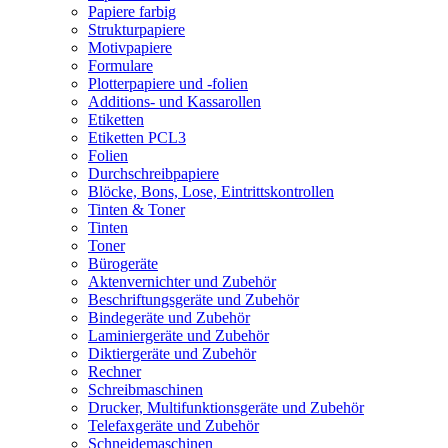
Papiere farbig
Strukturpapiere
Motivpapiere
Formulare
Plotterpapiere und -folien
Additions- und Kassarollen
Etiketten
Etiketten PCL3
Folien
Durchschreibpapiere
Blöcke, Bons, Lose, Eintrittskontrollen
Tinten & Toner
Tinten
Toner
Bürogeräte
Aktenvernichter und Zubehör
Beschriftungsgeräte und Zubehör
Bindegeräte und Zubehör
Laminiergeräte und Zubehör
Diktiergeräte und Zubehör
Rechner
Schreibmaschinen
Drucker, Multifunktionsgeräte und Zubehör
Telefaxgeräte und Zubehör
Schneidemaschinen