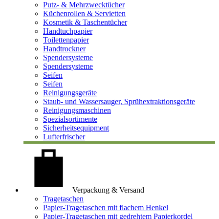
Putz- & Mehrzwecktücher
Küchenrollen & Servietten
Kosmetik & Taschentücher
Handtuchpapier
Toilettenpapier
Handtrockner
Spendersysteme
Spendersysteme
Seifen
Seifen
Reinigungsgeräte
Staub- und Wassersauger, Sprühextraktionsgeräte
Reinigungsmaschinen
Spezialsortimente
Sicherheitsequipment
Lufterfrischer
Verpackung & Versand
Tragetaschen
Papier-Tragetaschen mit flachem Henkel
Papier-Tragetaschen mit gedrehtem Papierkordel