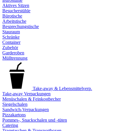
Bürostühle
Aktives Sitzen
Besucherstühle
Bürotische
Arbeitstische
Besprechungstische
Stauraum
Schränke
Container
Zubehör
Garderoben
Mülltrennung
Take-away & Lebensmittelverp.
Take-away Verpackungen
Menüschalen & Feinkostbecher
Siegelschalen
Sandwich-Verpackungen
Pizzakartons
Pommes-, Snackschalen und -tüten
Catering
Tragetaschen & Transportboxen