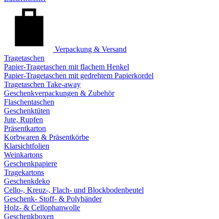
Verpackung & Versand
Tragetaschen
Papier-Tragetaschen mit flachem Henkel
Papier-Tragetaschen mit gedrehtem Papierkordel
Tragetaschen Take-away
Geschenkverpackungen & Zubehör
Flaschentaschen
Geschenktüten
Jute, Rupfen
Präsentkarton
Korbwaren & Präsentkörbe
Klarsichtfolien
Weinkartons
Geschenkpapiere
Tragekartons
Geschenkdeko
Cello-, Kreuz-, Flach- und Blockbodenbeutel
Geschenk- Stoff- & Polybänder
Holz- & Cellophanwolle
Geschenkboxen