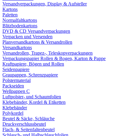
Versandverpackungen, Display & Aufsteller
Kartons
Paletten
Normalfaltkartons
Blitzbodenkartons
DVD & CD Versandverpackungen
Verpacken und Versenden
Planversandkartons & Versandrollen
Versandkartons
Versandrollen, Trapez-, Teleskopverpackungen
Verpackungspapier Rollen & Bogen, Karton & Pappe
Kraftpapiere, Bögen und Rollen
Seidenpapiere
Graupappen, Schrenzpapiere
Polstermaterial
Packseiden
Wellpappen C
Luftpolster- und Schaumfolien
Klebebänder, Kordel & Etiketten
Klebebänder
Polykordel
Beutel & Säcke, Schläuche
Druckverschlussbeutel
Flach- & Seitenfaltenbeutel
Schlauch- und Halbschlauchfolien