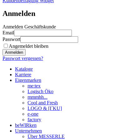
Kundenbefragung Widget
Anmelden
Anmelden Geschäftskunde
Email
Passwort
Angemeldet bleiben
Anmelden
Passwort vergessen?
Kataloge
Karriere
Eigenmarken
me:tex
Logisch Öko
mmmhh...
Cool and Fresh
LOGO & [I´KU]
e-one
factory
beWIRken
Unternehmen
Über MESSERLE