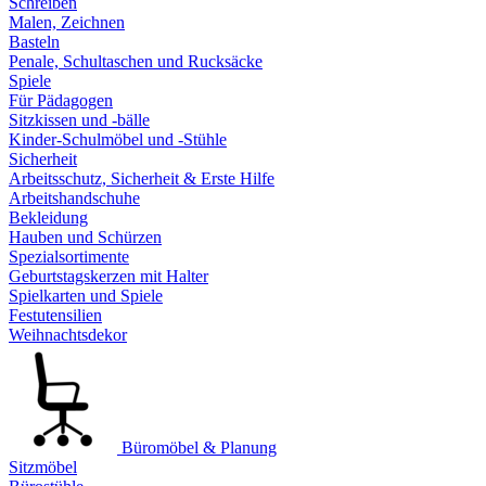
Schreiben
Malen, Zeichnen
Basteln
Penale, Schultaschen und Rucksäcke
Spiele
Für Pädagogen
Sitzkissen und -bälle
Kinder-Schulmöbel und -Stühle
Sicherheit
Arbeitsschutz, Sicherheit & Erste Hilfe
Arbeitshandschuhe
Bekleidung
Hauben und Schürzen
Spezialsortimente
Geburtstagskerzen mit Halter
Spielkarten und Spiele
Festutensilien
Weihnachtsdekor
Büromöbel & Planung
Sitzmöbel