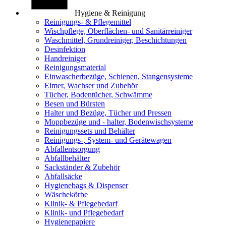
Hygiene & Reinigung
Reinigungs- & Pflegemittel
Wischpflege, Oberflächen- und Sanitärreiniger
Waschmittel, Grundreiniger, Beschichtungen
Desinfektion
Handreiniger
Reinigungsmaterial
Einwascherbezüge, Schienen, Stangensysteme
Eimer, Wachser und Zubehör
Tücher, Bodentücher, Schwämme
Besen und Bürsten
Halter und Bezüge, Tücher und Pressen
Moppbezüge und - halter, Bodenwischsysteme
Reinigungssets und Behälter
Reinigungs-, System- und Gerätewagen
Abfallentsorgung
Abfallbehälter
Sackständer & Zubehör
Abfallsäcke
Hygienebags & Dispenser
Wäschekörbe
Klinik- & Pflegebedarf
Klinik- und Pflegebedarf
Hygienepapiere