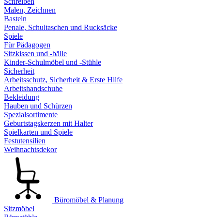
Schreiben
Malen, Zeichnen
Basteln
Penale, Schultaschen und Rucksäcke
Spiele
Für Pädagogen
Sitzkissen und -bälle
Kinder-Schulmöbel und -Stühle
Sicherheit
Arbeitsschutz, Sicherheit & Erste Hilfe
Arbeitshandschuhe
Bekleidung
Hauben und Schürzen
Spezialsortimente
Geburtstagskerzen mit Halter
Spielkarten und Spiele
Festutensilien
Weihnachtsdekor
Büromöbel & Planung
Sitzmöbel