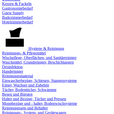
Kerzen & Fackeln
Gastronomiebedarf
Guest Supply
Badezimmerbedarf
Hotelzimmerbedarf
Hygiene & Reinigung
Reinigungs- & Pflegemittel
Wischpflege, Oberflächen- und Sanitärreiniger
Waschmittel, Grundreiniger, Beschichtungen
Desinfektion
Handreiniger
Reinigungsmaterial
Einwascherbezüge, Schienen, Stangensysteme
Eimer, Wachser und Zubehör
Tücher, Bodentücher, Schwämme
Besen und Bürsten
Halter und Bezüge, Tücher und Pressen
Moppbezüge und - halter, Bodenwischsysteme
Reinigungssets und Behälter
Reinigungs-, System- und Gerätewagen