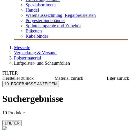
Spezialsortiment
Handel
Warenauszeichnung, Regalpreisleisten
Polyesterbindebänder
Splintenapparate und Zubehör
Etiketten
Kabelbinder
Messerle
Verpackung & Versand
Polstermaterial
Luftpolster- und Schaumfolien
FILTER
Hersteller
zurück
Material
zurück
Liter
zurück
ColomPac
PE
15
10
ERGEBNISSE ANZEIGEN
Elco Papier
Kunststoff
45
MESSERLE
Suchergebnisse
Moosmann & Co
Ravensburg
Papier Sprick
10 Produkte
mehr anzeigen
1
FILTER