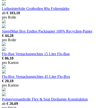
Luftpolsterfolie Großrollen
80µ Folienstärke
ab
€ 103,18
pro Rolle
SpeedMan Box Endlos Packpapier
100% Recycling-Papier
€ 44,28
pro Rolle
Flo-Bag Verpackungschips
15 Liter Flo-Bag
€ 86,10
pro Karton
Flo-Box Verpackungschips
45 Liter Flo-Box
€ 20,18
pro Karton
Polsterversandrolle Flex & Seal
Dreilagige Konstruktion
ab
€ 26,69
pro Stück