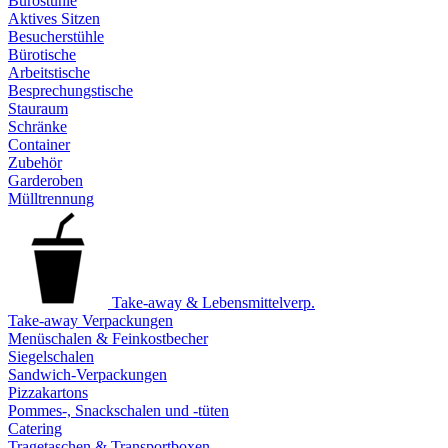
Bürostühle
Aktives Sitzen
Besucherstühle
Bürotische
Arbeitstische
Besprechungstische
Stauraum
Schränke
Container
Zubehör
Garderoben
Mülltrennung
Take-away & Lebensmittelverp.
Take-away Verpackungen
Menüschalen & Feinkostbecher
Siegelschalen
Sandwich-Verpackungen
Pizzakartons
Pommes-, Snackschalen und -tüten
Catering
Tragetaschen & Transportboxen