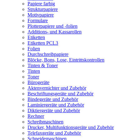
Papiere farbig
Strukturpapiere
Motivpapiere
Formulare
Plotterpapiere und -folien
Additions- und Kassarollen
Etiketten
Etiketten PCL3
Folien
Durchschreibpapiere
Blöcke, Bons, Lose, Eintrittskontrollen
Tinten & Toner
Tinten
Toner
Bürogeräte
Aktenvernichter und Zubehör
Beschriftungsgeräte und Zubehör
Bindegeräte und Zubehör
Laminiergeräte und Zubehör
Diktiergeräte und Zubehör
Rechner
Schreibmaschinen
Drucker, Multifunktionsgeräte und Zubehör
Telefaxgeräte und Zubehör
Schneidemaschinen