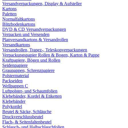
Versandverpackungen, Display & Aufsteller
Kartons
Paletten
Normalfaltkartons
Blitzbodenkartons
DVD & CD Versandverpackungen
Verpacken und Versenden
Planversandkartons & Versandrollen
Versandkartons
Versandrollen, Trapez-, Teleskopverpackungen
Verpackungspapier Rollen & Bogen, Karton & Pappe
Kraftpapiere, Bögen und Rollen
Seidenpapiere
Graupappen, Schrenzpapiere
Polstermaterial
Packseiden
Wellpappen C
Luftpolster- und Schaumfolien
Klebebänder, Kordel & Etiketten
Klebebänder
Polykordel
Beutel & Säcke, Schläuche
Druckverschlussbeutel
Flach- & Seitenfaltenbeutel
Schlauch- und Halbschlauchfolien