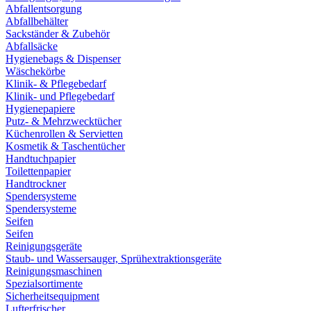
Abfallentsorgung
Abfallbehälter
Sackständer & Zubehör
Abfallsäcke
Hygienebags & Dispenser
Wäschekörbe
Klinik- & Pflegebedarf
Klinik- und Pflegebedarf
Hygienepapiere
Putz- & Mehrzwecktücher
Küchenrollen & Servietten
Kosmetik & Taschentücher
Handtuchpapier
Toilettenpapier
Handtrockner
Spendersysteme
Spendersysteme
Seifen
Seifen
Reinigungsgeräte
Staub- und Wassersauger, Sprühextraktionsgeräte
Reinigungsmaschinen
Spezialsortimente
Sicherheitsequipment
Lufterfrischer