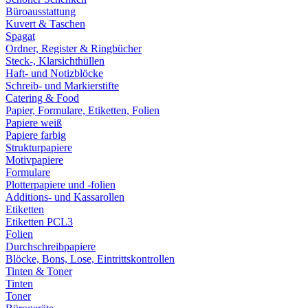
Büroausstattung
Kuvert & Taschen
Spagat
Ordner, Register & Ringbücher
Steck-, Klarsichthüllen
Haft- und Notizblöcke
Schreib- und Markierstifte
Catering & Food
Papier, Formulare, Etiketten, Folien
Papiere weiß
Papiere farbig
Strukturpapiere
Motivpapiere
Formulare
Plotterpapiere und -folien
Additions- und Kassarollen
Etiketten
Etiketten PCL3
Folien
Durchschreibpapiere
Blöcke, Bons, Lose, Eintrittskontrollen
Tinten & Toner
Tinten
Toner