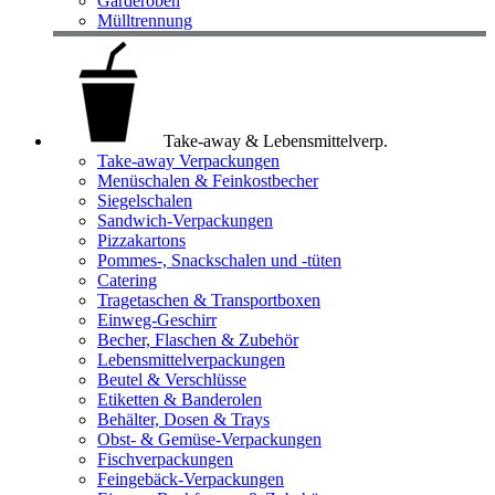
Garderoben
Mülltrennung
Take-away & Lebensmittelverp.
Take-away Verpackungen
Menüschalen & Feinkostbecher
Siegelschalen
Sandwich-Verpackungen
Pizzakartons
Pommes-, Snackschalen und -tüten
Catering
Tragetaschen & Transportboxen
Einweg-Geschirr
Becher, Flaschen & Zubehör
Lebensmittelverpackungen
Beutel & Verschlüsse
Etiketten & Banderolen
Behälter, Dosen & Trays
Obst- & Gemüse-Verpackungen
Fischverpackungen
Feingebäck-Verpackungen