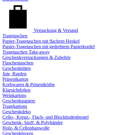
Verpackung & Versand
Tragetaschen
Papier-Tragetaschen mit flachem Henkel
Papier-Tragetaschen mit gedrehtem Papierkordel
Tragetaschen Take-away
Geschenkverpackungen & Zubehör
Flaschentaschen
Geschenktüten
Jute, Rupfen
Präsentkarton
Korbwaren & Präsentkörbe
Klarsichtfolien
Weinkartons
Geschenkpapiere
Tragekartons
Geschenkdeko
Cello-, Kreuz-, Flach- und Blockbodenbeutel
Geschenk- Stoff- & Polybänder
Holz- & Cellophanwolle
Geschenkboxen