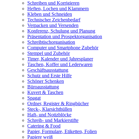
Schreiben und Korrigieren
Heften, Lochen und Klammern
Kleben und Schneiden
Technischer Zeichenbedarf
Verpacken und Versenden
Konferenz, Schulung und Planung
Präsentation und Prospektorganisation
Schreibtischorganisation
Computer und Smartphone Zubehör
Stempel und Zubehör
Timer, Kalender und Jahresplaner
Taschen, Koffer und Lederwaren
Geschäftsausstattung
Schutz und Erste Hilfe
Schöner Schenken
Büroausstattung
Kuvert & Taschen
Spagat
Ordner, Register & Ringbücher
Steck-, Klarsichthüllen
Haft- und Notizblöcke
Schreib- und Markierstifte
Catering & Food
Papier, Formulare, Etiketten, Folien
Papiere weiß