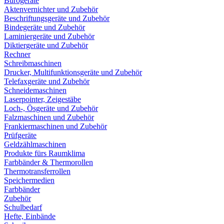
Bürogeräte
Aktenvernichter und Zubehör
Beschriftungsgeräte und Zubehör
Bindegeräte und Zubehör
Laminiergeräte und Zubehör
Diktiergeräte und Zubehör
Rechner
Schreibmaschinen
Drucker, Multifunktionsgeräte und Zubehör
Telefaxgeräte und Zubehör
Schneidemaschinen
Laserpointer, Zeigestäbe
Loch-, Ösgeräte und Zubehör
Falzmaschinen und Zubehör
Frankiermaschinen und Zubehör
Prüfgeräte
Geldzählmaschinen
Produkte fürs Raumklima
Farbbänder & Thermorollen
Thermotransferrollen
Speichermedien
Farbbänder
Zubehör
Schulbedarf
Hefte, Einbände