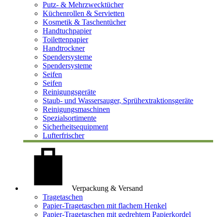
Putz- & Mehrzwecktücher
Küchenrollen & Servietten
Kosmetik & Taschentücher
Handtuchpapier
Toilettenpapier
Handtrockner
Spendersysteme
Spendersysteme
Seifen
Seifen
Reinigungsgeräte
Staub- und Wassersauger, Sprühextraktionsgeräte
Reinigungsmaschinen
Spezialsortimente
Sicherheitsequipment
Lufterfrischer
Verpackung & Versand
Tragetaschen
Papier-Tragetaschen mit flachem Henkel
Papier-Tragetaschen mit gedrehtem Papierkordel