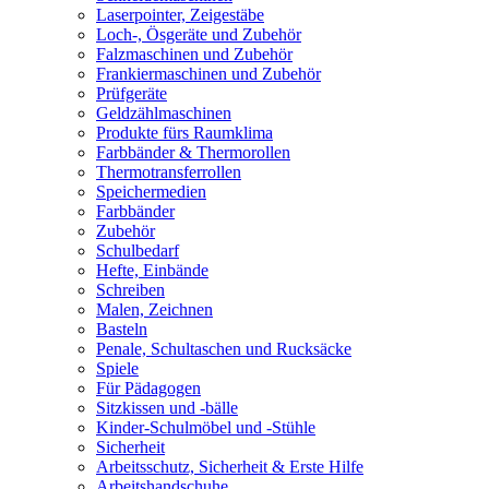
Laserpointer, Zeigestäbe
Loch-, Ösgeräte und Zubehör
Falzmaschinen und Zubehör
Frankiermaschinen und Zubehör
Prüfgeräte
Geldzählmaschinen
Produkte fürs Raumklima
Farbbänder & Thermorollen
Thermotransferrollen
Speichermedien
Farbbänder
Zubehör
Schulbedarf
Hefte, Einbände
Schreiben
Malen, Zeichnen
Basteln
Penale, Schultaschen und Rucksäcke
Spiele
Für Pädagogen
Sitzkissen und -bälle
Kinder-Schulmöbel und -Stühle
Sicherheit
Arbeitsschutz, Sicherheit & Erste Hilfe
Arbeitshandschuhe