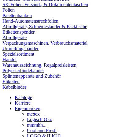
SK-Folien-Versand-, & Dokumententaschen
Folien
Palettenhauben
Hand-Automatenstrechfolien
Abrollgeräte, Schneideständer & Packtische
Etikettenspender
Abrollgeräte
Verpackungsmaschinen, Verbrauchsmaterial
Umreifungsbänder
Spezialsortiment
Handel
Warenauszeichnung, Regalpreisleisten
Polyesterbindebänder
Splintenapparate und Zubehör
Etiketten
Kabelbinder
Kataloge
Karriere
Eigenmarken
me:tex
Logisch Öko
mmmhh...
Cool and Fresh
LOGO & [I´KU]