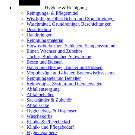
Hygiene & Reinigung
Reinigungs- & Pflegemittel
Wischpflege, Oberflächen- und Sanitärreiniger
Waschmittel, Grundreiniger, Beschichtungen
Desinfektion
Handreiniger
Reinigungsmaterial
Einwascherbezüge, Schienen, Stangensysteme
Eimer, Wachser und Zubehör
Tücher, Bodentücher, Schwämme
Besen und Bürsten
Halter und Bezüge, Tücher und Pressen
Moppbezüge und - halter, Bodenwischsysteme
Reinigungssets und Behälter
Reinigungs-, System- und Gerätewagen
Abfallentsorgung
Abfallbehälter
Sackständer & Zubehör
Abfallsäcke
Hygienebags & Dispenser
Wäschekörbe
Klinik- & Pflegebedarf
Klinik- und Pflegebedarf
Hygienepapiere