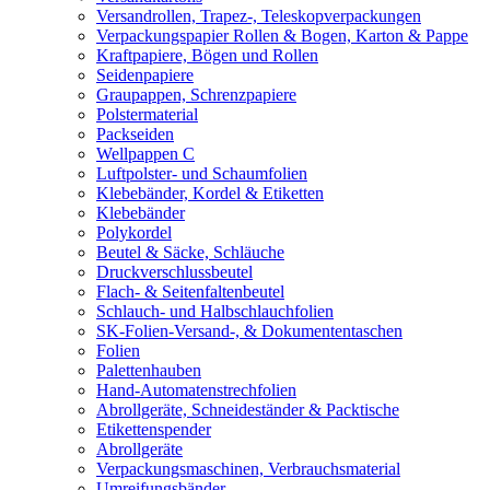
Versandrollen, Trapez-, Teleskopverpackungen
Verpackungspapier Rollen & Bogen, Karton & Pappe
Kraftpapiere, Bögen und Rollen
Seidenpapiere
Graupappen, Schrenzpapiere
Polstermaterial
Packseiden
Wellpappen C
Luftpolster- und Schaumfolien
Klebebänder, Kordel & Etiketten
Klebebänder
Polykordel
Beutel & Säcke, Schläuche
Druckverschlussbeutel
Flach- & Seitenfaltenbeutel
Schlauch- und Halbschlauchfolien
SK-Folien-Versand-, & Dokumententaschen
Folien
Palettenhauben
Hand-Automatenstrechfolien
Abrollgeräte, Schneideständer & Packtische
Etikettenspender
Abrollgeräte
Verpackungsmaschinen, Verbrauchsmaterial
Umreifungsbänder