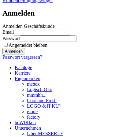
Kundenbefragung Widget
Anmelden
Anmelden Geschäftskunde
Email
Passwort
Angemeldet bleiben
Anmelden
Passwort vergessen?
Kataloge
Karriere
Eigenmarken
me:tex
Logisch Öko
mmmhh...
Cool and Fresh
LOGO & [I´KU]
e-one
factory
beWIRken
Unternehmen
Über MESSERLE